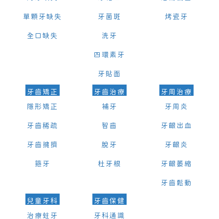
單顆牙缺失
牙菌斑
烤瓷牙
全口缺失
洗牙
四環素牙
牙貼面
牙齒矯正
牙齒治療
牙周治療
隱形矯正
補牙
牙周炎
牙齒稀疏
智齒
牙齦出血
牙齒擁擠
脫牙
牙齦炎
箍牙
杜牙根
牙齦萎縮
牙齒鬆動
兒童牙科
牙齒保健
治療蛀牙
牙科通識