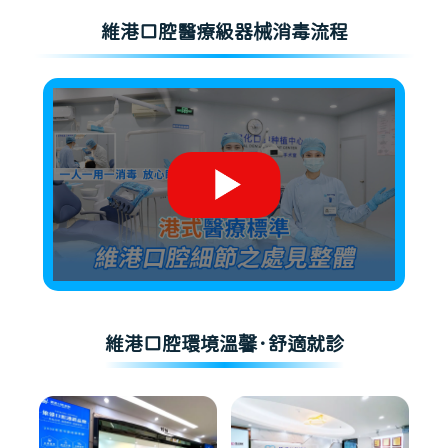
維港口腔醫療級器械消毒流程
維港口腔環境溫馨·舒適就診