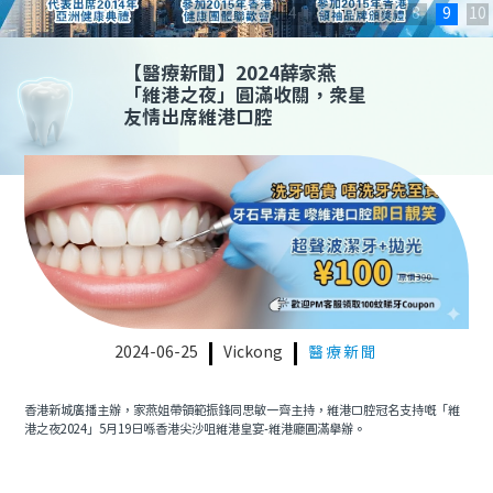
1
2
3
4
5
6
7
8
9
10
【
醫療新聞
】
2024薛家燕
「維港之夜」圓滿收關，眾星
友情出席維港口腔
2024-06-25
Vickong
醫療新聞
香港新城廣播主辦，家燕姐帶領範振鋒同思敏一齊主持，維港口腔冠名支持嘅「維
港之夜2024」5月19日喺香港尖沙咀維港皇宴-維港廳圓滿舉辦。