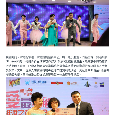
晚宴開始，家燕姐領著「家燕媽媽藝術中心」嘅一班小朋友，同範振鋒一齊唱跳表
演，十分有愛，後續各位出演嘉賓亦都進行咗非常精彩嘅演出，喺晚宴中與晚宴將
近結束時，維港口腔與各相關單位準備咗相當豐富嘅禮品同遊戲供在場所有人士參
加娛樂，其中一位素人來賓獲得咗由維港口腔贊助嘅價值一萬貳仟蚊嘅現金+優惠券
嘅超級大獎，同時維港口腔亦都為現場每一位來賓發放禮品。