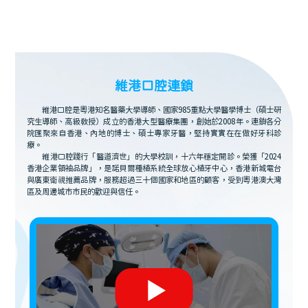
維港口腔連鎖
維港口腔是粵港知名醫藥大學導師、國家985重點大學醫學博士（碩士研
究生導師、高級教授）成立的香港大型醫療集團，創始於2008年。連鎖各分
院匯聚來自香港、內地的博士、碩士專家牙醫，堅持實實在在做好牙科診
療。
維港口腔踐行「醫道濟世」的大學校訓，十六年穩定開診。榮獲「2024
香港企業領袖品牌」，是諾貝爾種植系統全球放心植牙中心，香港新城電台
與廣東衛視推薦品牌，服務超過三十個國家和地區的顧客，受到粵港澳大灣
區及周邊城市市民的歡迎與信任。