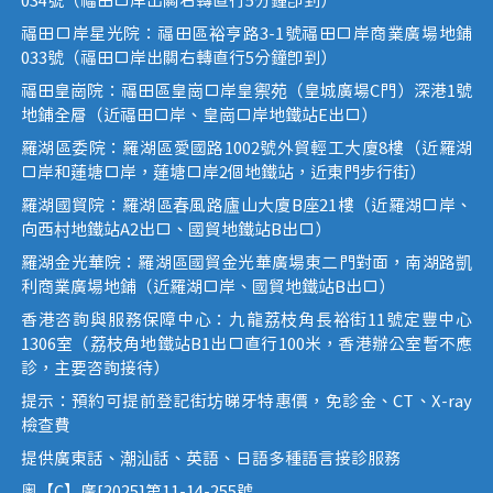
034號（福田口岸出關右轉直行5分鐘即到）
福田口岸星光院：福田區裕亨路3-1號福田口岸商業廣場地鋪
033號（福田口岸出關右轉直行5分鐘即到）
福田皇崗院：福田區皇崗口岸皇禦苑（皇城廣場C門）深港1號
地鋪全層（近福田口岸、皇崗口岸地鐵站E出口）
羅湖區委院：羅湖區愛國路1002號外貿輕工大廈8樓（近羅湖
口岸和蓮塘口岸，蓮塘口岸2個地鐵站，近東門步行街）
羅湖國貿院：羅湖區春風路廬山大廈B座21樓（近羅湖口岸、
向西村地鐵站A2出口、國貿地鐵站B出口）
羅湖金光華院：羅湖區國貿金光華廣場東二門對面，南湖路凱
利商業廣場地鋪（近羅湖口岸、國貿地鐵站B出口）
香港咨詢與服務保障中心：九龍荔枝角長裕街11號定豐中心
1306室（荔枝角地鐵站B1出口直行100米，香港辦公室暫不應
診，主要咨詢接待）
提示：預約可提前登記街坊睇牙特惠價，免診金、CT、X-ray
檢查費
提供廣東話、潮汕話、英語、日語多種語言接診服務
粵【C】廣[2025]第11-14-255號