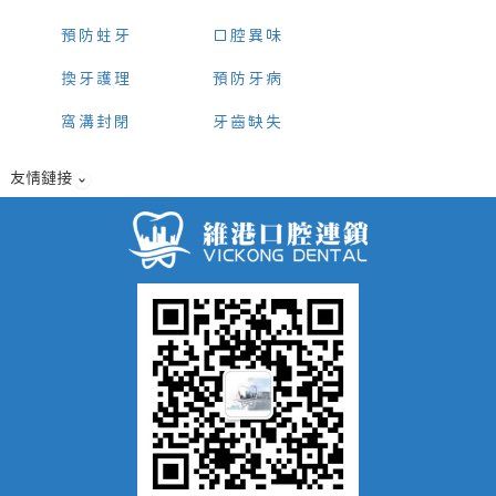
預防蛀牙
口腔異味
換牙護理
預防牙病
窩溝封閉
牙齒缺失
友情鏈接