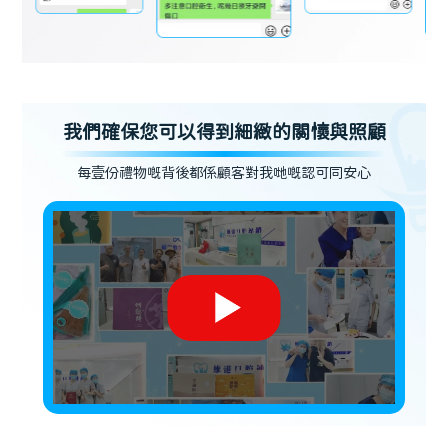
我們確保您可以得到細緻的關懷與照顧
每壹份禮物嘅背後都係顧客對我哋嘅認可同安心