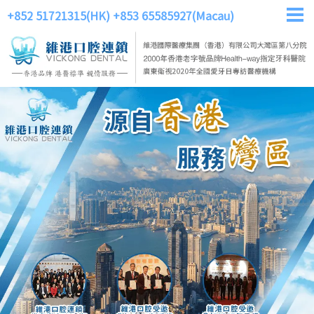
+852 51721315(HK)
+853 65585927(Macau)