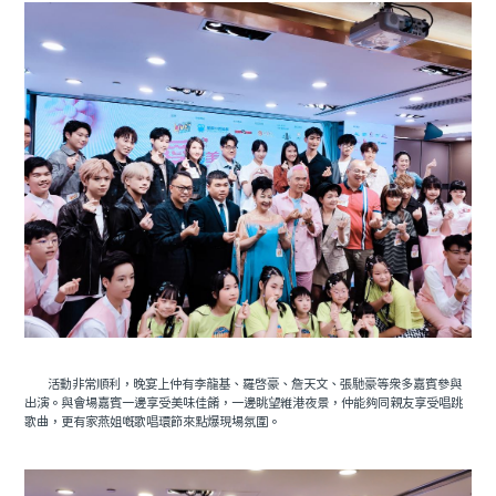
活動非常順利，晚宴上仲有李龍基、羅啟豪、詹天文、張馳豪等眾多嘉賓參與
出演。與會場嘉賓一邊享受美味佳餚，一邊眺望維港夜景，仲能夠同親友享受唱跳
歌曲，更有家燕姐嘅歌唱環節來點爆現場氛圍。