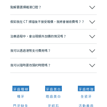
點解要選擇維港口腔？
維港口腔踐行「醫道濟世」的大學校訓，各分院匯聚來自香港、內地的
博士碩士高資歷牙醫，十七年穩定開診。榮獲「2024香港企業領袖品
假如我在 CT 掃描後不接受報價，我將會被收費嗎？？
牌」、「2025香港企業領袖品牌」，是諾貝爾種植系統全球放心植牙中
心，香港新城電台與廣東衛視推薦品牌
不會！只要未開始實際服務之前，你不會被收取任何費用。
至今已服務超過三十個國家和地區的顧客，受到粵港澳大灣區及周邊城
市市民極高的口碑評價及信任推薦 珠海、深圳設有八大分院，香港亦設
治療過程中，會出現額外加價的情況嗎？
有咨詢及服務保障中心，有任何問題都可以隨時預約免費咨詢，讓人十
分放心
不會，治療前我們會詳細說明治療方案及對應的價錢，顧客同意並簽字
後，我們才會正式進行診療服務
我可以透過港幣支付費用嗎？
可以。維港口腔會按照當日匯率轉算收取費用，而匯率會及時告知客人
我可以隨時更改預約時間嗎？
可以，請盡早通過wechat或whatsapp聯絡我們，告知我們你原本預約
的時間及資料，並且重新預約的日期及時段
牙齒種植
牙齒美白
牙齒修復
種牙
皓齒美白
全瓷牙
門牙缺失
牙結石
活動義齒