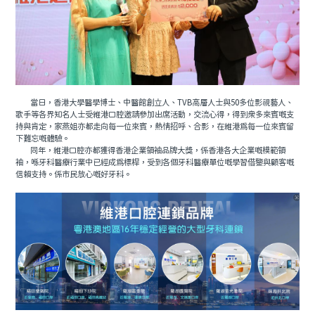
當日，香港大學醫學博士、中醫館創立人、TVB高層人士與50多位影視藝人、
歌手等各界知名人士受維港口腔邀請參加出席活動，交流心得，得到眾多來賓嘅支
持與肯定，家燕姐亦都走向每一位來賓，熱情招呼、合影，在維港為每一位來賓留
下難忘嘅體驗。
同年，維港口腔亦都獲得香港企業領袖品牌大獎，係香港各大企業嘅模範領
袖，喺牙科醫療行業中已經成為標桿，受到各個牙科醫療單位嘅學習借鑒與顧客嘅
信賴支持。係市民放心嘅好牙科。