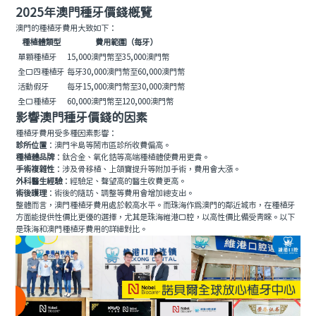
2025年澳門種牙價錢概覽
澳門的種植牙費用大致如下：
種植體類型
費用範圍（每牙）
單顆種植牙
15,000澳門幣至35,000澳門幣
全口四種植牙
每牙30,000澳門幣至60,000澳門幣
活動假牙
每牙15,000澳門幣至30,000澳門幣
全口種植牙
60,000澳門幣至120,000澳門幣
影響澳門種牙價錢的因素
種植牙費用受多種因素影響：
診所位置
：澳門半島等鬧市區診所收費偏高。
種植體品牌
：鈦合金、氧化鋯等高端種植體使費用更貴。
手術複雜性
：涉及骨移植、上頜竇提升等附加手術，費用會大漲。
外科醫生經驗
：經驗足、聲望高的醫生收費更高。
術後護理
：術後的隨訪、調整等費用會增加總支出。
整體而言，澳門種植牙費用處於較高水平。而珠海作為澳門的鄰近城市，在種植牙
方面能提供性價比更優的選擇，尤其是珠海維港口腔，以高性價比備受青睞。以下
是珠海和澳門種植牙費用的詳細對比。