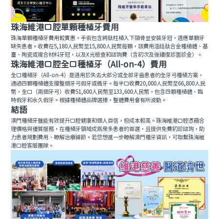
珠海維港口腔單顆種植牙費用
珠海單顆種植牙費用較實惠，手術包含將鈦柱植入下頜骨並安裝牙冠，適應單顆牙
缺失患者。收費在5,180人民幣至15,800人民幣每顆，該費用涵括鈦合金種植體、基
臺、陶瓷或複合材料牙冠，以及X光檢查和諮詢費（含初次及後續復診面診金）。
珠海維港口腔全口種植牙（All-on-4）費用
全口種植牙（All-on-4）是適用於失去大部分或全部牙齒患者的全牙弓種植方案，
通過四顆種植體支撐整個牙弓假牙或橋牙。每半口收費20,000人民幣至66,800人民
幣，全口（兩個牙弓）收費51,600人民幣至133,600人民幣，包含四顆種植體、臨
時假牙和永久假牙。根據種植體品牌選擇，整體費用會有所波動。
結語
澳門種植牙雖能有效提升口腔健康和個人自信，但成本較高。珠海維港口腔憑藉合
理價格與優質服務，在種植牙領域成為眾多患者的首選，且提供免費初診諮詢，助
力患者規劃費用、瞭解治療細節。若您想進一步瞭解澳門種牙資訊，可聯繫珠海維
港口腔客服團隊。