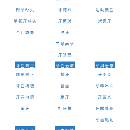
門牙缺失
牙結石
活動義齒
單顆牙缺失
牙菌斑
烤瓷牙
全口缺失
洗牙
四環素牙
牙貼面
牙齒矯正
牙齒治療
牙周治療
隱形矯正
補牙
牙周炎
牙齒稀疏
智齒
牙齦出血
牙齒擁擠
脫牙
牙齦炎
箍牙
杜牙根
牙齦萎縮
牙齒鬆動