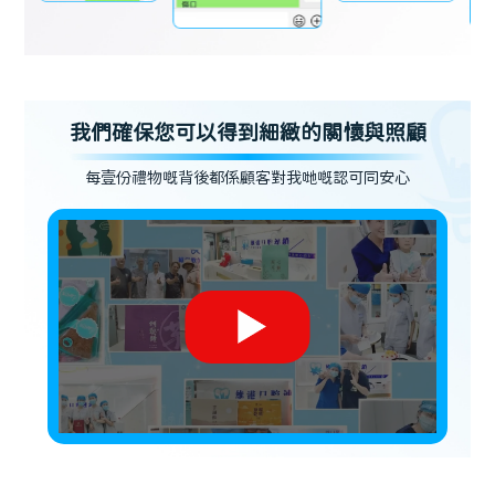
我們確保您可以得到細緻的關懷與照顧
每壹份禮物嘅背後都係顧客對我哋嘅認可同安心