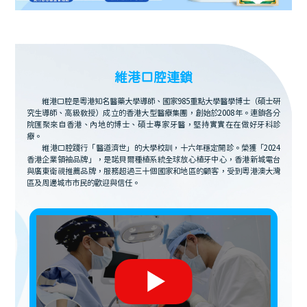
維港口腔連鎖
維港口腔是粵港知名醫藥大學導師、國家985重點大學醫學博士（碩士研
究生導師、高級教授）成立的香港大型醫療集團，創始於2008年。連鎖各分
院匯聚來自香港、內地的博士、碩士專家牙醫，堅持實實在在做好牙科診
療。
維港口腔踐行「醫道濟世」的大學校訓，十六年穩定開診。榮獲「2024
香港企業領袖品牌」，是諾貝爾種植系統全球放心植牙中心，香港新城電台
與廣東衛視推薦品牌，服務超過三十個國家和地區的顧客，受到粵港澳大灣
區及周邊城市市民的歡迎與信任。