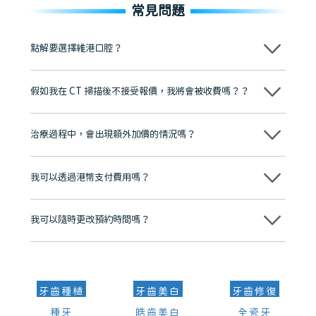
常見問題
點解要選擇維港口腔？
維港口腔踐行「醫道濟世」的大學校訓，各分院匯聚來自香港、內地的
博士碩士高資歷牙醫，十七年穩定開診。榮獲「2024香港企業領袖品
假如我在 CT 掃描後不接受報價，我將會被收費嗎？？
牌」、「2025香港企業領袖品牌」，是諾貝爾種植系統全球放心植牙中
心，香港新城電台與廣東衛視推薦品牌
不會！只要未開始實際服務之前，你不會被收取任何費用。
至今已服務超過三十個國家和地區的顧客，受到粵港澳大灣區及周邊城
市市民極高的口碑評價及信任推薦 珠海、深圳設有八大分院，香港亦設
治療過程中，會出現額外加價的情況嗎？
有咨詢及服務保障中心，有任何問題都可以隨時預約免費咨詢，讓人十
分放心
不會，治療前我們會詳細說明治療方案及對應的價錢，顧客同意並簽字
後，我們才會正式進行診療服務
我可以透過港幣支付費用嗎？
可以。維港口腔會按照當日匯率轉算收取費用，而匯率會及時告知客人
我可以隨時更改預約時間嗎？
可以，請盡早通過wechat或whatsapp聯絡我們，告知我們你原本預約
的時間及資料，並且重新預約的日期及時段
牙齒種植
牙齒美白
牙齒修復
種牙
皓齒美白
全瓷牙