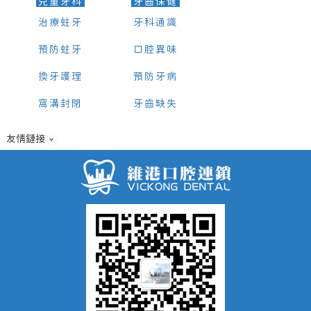
兒童牙科
牙齒保健
治療蛀牙
牙科通識
預防蛀牙
口腔異味
換牙護理
預防牙病
窩溝封閉
牙齒缺失
友情鏈接