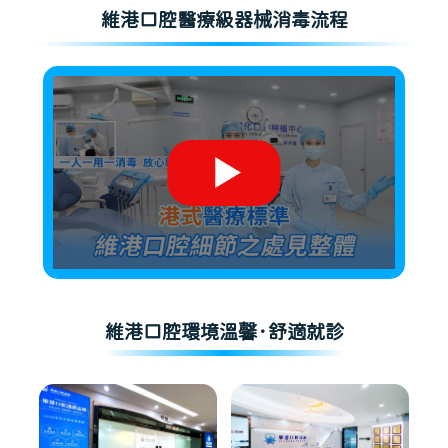
維港口腔醫療級器械消毒流程
維港口腔環境溫馨·舒適就診