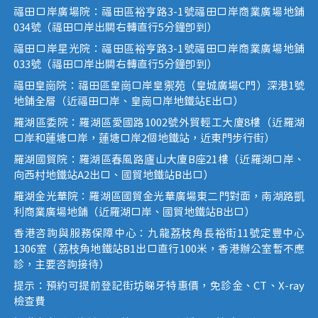
福田口岸廣場院：福田區裕亨路3-1號福田口岸商業廣場地鋪
034號（福田口岸出關右轉直行5分鐘即到）
福田口岸星光院：福田區裕亨路3-1號福田口岸商業廣場地鋪
033號（福田口岸出關右轉直行5分鐘即到）
福田皇崗院：福田區皇崗口岸皇禦苑（皇城廣場C門）深港1號
地鋪全層（近福田口岸、皇崗口岸地鐵站E出口）
羅湖區委院：羅湖區愛國路1002號外貿輕工大廈8樓（近羅湖
口岸和蓮塘口岸，蓮塘口岸2個地鐵站，近東門步行街）
羅湖國貿院：羅湖區春風路廬山大廈B座21樓（近羅湖口岸、
向西村地鐵站A2出口、國貿地鐵站B出口）
羅湖金光華院：羅湖區國貿金光華廣場東二門對面，南湖路凱
利商業廣場地鋪（近羅湖口岸、國貿地鐵站B出口）
香港咨詢與服務保障中心：九龍荔枝角長裕街11號定豐中心
1306室（荔枝角地鐵站B1出口直行100米，香港辦公室暫不應
診，主要咨詢接待）
提示：預約可提前登記街坊睇牙特惠價，免診金、CT、X-ray
檢查費