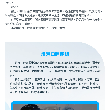
持久。
總結：
總之，深圳牙齒美白前的注意事項非常重要，通過選擇專業機構、認真准備、
細致護理和關注個人健康，能讓美白效果更佳，口腔健康得到有效保障。
在享受美白服務時，務必要對專業建議保持高度重視，確保您能有一次安全、
愉快的牙齒美白體驗。
本文由維港口腔醫療集團整理，內容僅供參考
維港口腔連鎖
維港口腔是粵港知名醫藥大學導師、國家985重點大學醫學博士（碩士研
究生導師、高級教授）成立的香港大型醫療集團，創始於2008年。連鎖各分
院匯聚來自香港、內地的博士、碩士專家牙醫，堅持實實在在做好牙科診
療。
維港口腔踐行「醫道濟世」的大學校訓，十六年穩定開診。榮獲「2024
香港企業領袖品牌」，是諾貝爾種植系統全球放心植牙中心，香港新城電台
與廣東衛視推薦品牌，服務超過三十個國家和地區的顧客，受到粵港澳大灣
區及周邊城市市民的歡迎與信任。