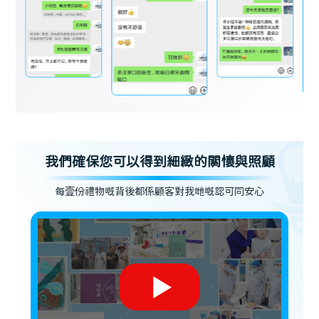
我們確保您可以得到細緻的關懷與照顧
每壹份禮物嘅背後都係顧客對我哋嘅認可同安心