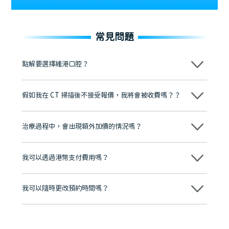
常見問題
點解要選擇維港口腔？
維港口腔踐行「醫道濟世」的大學校訓，各分院匯聚來自香港、內地的
博士碩士高資歷牙醫，十七年穩定開診。榮獲「2024香港企業領袖品
假如我在 CT 掃描後不接受報價，我將會被收費嗎？？
牌」、「2025香港企業領袖品牌」，是諾貝爾種植系統全球放心植牙中
心，香港新城電台與廣東衛視推薦品牌
不會！只要未開始實際服務之前，你不會被收取任何費用。
至今已服務超過三十個國家和地區的顧客，受到粵港澳大灣區及周邊城
市市民極高的口碑評價及信任推薦 珠海、深圳設有八大分院，香港亦設
治療過程中，會出現額外加價的情況嗎？
有咨詢及服務保障中心，有任何問題都可以隨時預約免費咨詢，讓人十
分放心
不會，治療前我們會詳細說明治療方案及對應的價錢，顧客同意並簽字
後，我們才會正式進行診療服務
我可以透過港幣支付費用嗎？
可以。維港口腔會按照當日匯率轉算收取費用，而匯率會及時告知客人
我可以隨時更改預約時間嗎？
可以，請盡早通過wechat或whatsapp聯絡我們，告知我們你原本預約
的時間及資料，並且重新預約的日期及時段