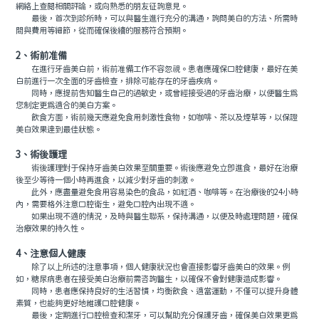
網絡上查閱相關評論，或向熟悉的朋友征詢意見。
最後，首次到診所時，可以與醫生進行充分的溝通，詢問美白的方法、所需時
間與費用等細節，從而確保後續的服務符合預期。
2、術前准備
在進行牙齒美白前，術前准備工作不容忽視。患者應確保口腔健康，最好在美
白前進行一次全面的牙齒檢查，排除可能存在的牙齒疾病。
同時，應提前告知醫生自己的過敏史，或曾經接受過的牙齒治療，以便醫生爲
您制定更爲適合的美白方案。
飲食方面，術前幾天應避免食用刺激性食物，如咖啡、茶以及煙草等，以保證
美白效果達到最佳狀態。
3、術後護理
術後護理對于保持牙齒美白效果至關重要。術後應避免立即進食，最好在治療
後至少等待一個小時再進食，以減少對牙齒的刺激。
此外，應盡量避免食用容易染色的食品，如紅酒、咖啡等。在治療後的24小時
內，需要格外注意口腔衛生，避免口腔內出現不適。
如果出現不適的情況，及時與醫生聯系，保持溝通，以便及時處理問題，確保
治療效果的持久性。
4、注意個人健康
除了以上所述的注意事項，個人健康狀況也會直接影響牙齒美白的效果。例
如，糖尿病患者在接受美白治療前需咨詢醫生，以確保不會對健康造成影響。
同時，患者應保持良好的生活習慣，均衡飲食、適當運動，不僅可以提升身體
素質，也能夠更好地維護口腔健康。
最後，定期進行口腔檢查和潔牙，可以幫助充分保護牙齒，確保美白效果更爲