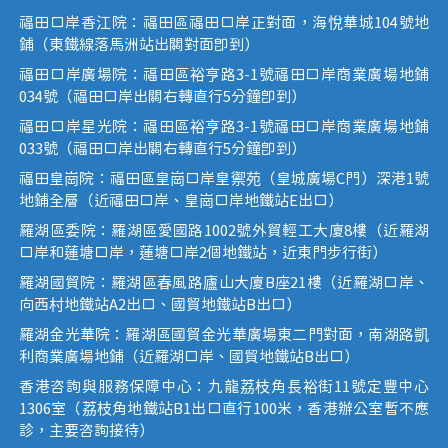
福田口岸香江院：福田區福田口岸正對面，海悅華城104號地
鋪（東鐵線落馬洲站出關對面即到）
福田口岸廣場院：福田區裕亨路3-1號福田口岸商業廣場地鋪
034號（福田口岸出關右轉直行5分鐘即到）
福田口岸星光院：福田區裕亨路3-1號福田口岸商業廣場地鋪
033號（福田口岸出關右轉直行5分鐘即到）
福田皇崗院：福田區皇崗口岸皇禦苑（皇城廣場C門）深港1號
地鋪全層（近福田口岸、皇崗口岸地鐵站E出口）
羅湖區委院：羅湖區愛國路1002號外貿輕工大廈8樓（近羅湖
口岸和蓮塘口岸，蓮塘口岸2個地鐵站，近東門步行街）
羅湖國貿院：羅湖區春風路廬山大廈B座21樓（近羅湖口岸、
向西村地鐵站A2出口、國貿地鐵站B出口）
羅湖金光華院：羅湖區國貿金光華廣場東二門對面，南湖路凱
利商業廣場地鋪（近羅湖口岸、國貿地鐵站B出口）
香港咨詢與服務保障中心：九龍荔枝角長裕街11號定豐中心
1306室（荔枝角地鐵站B1出口直行100米，香港辦公室暫不應
診，主要咨詢接待）