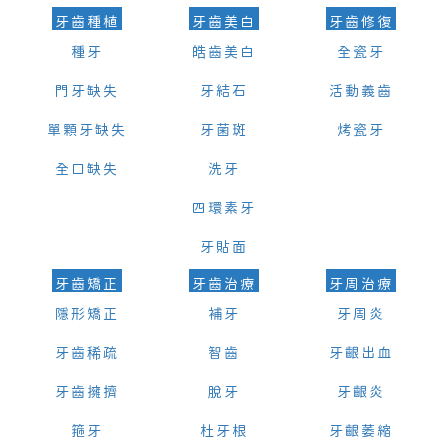
牙齒種植
牙齒美白
牙齒修復
種牙
皓齒美白
全瓷牙
門牙缺失
牙結石
活動義齒
單顆牙缺失
牙菌斑
烤瓷牙
全口缺失
洗牙
四環素牙
牙貼面
牙齒矯正
牙齒治療
牙周治療
隱形矯正
補牙
牙周炎
牙齒稀疏
智齒
牙齦出血
牙齒擁擠
脫牙
牙齦炎
箍牙
杜牙根
牙齦萎縮