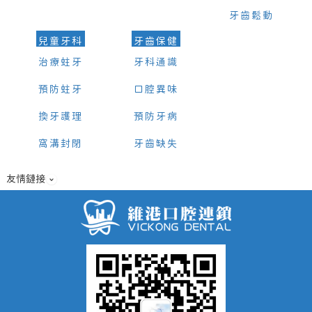
牙齒鬆動
兒童牙科
牙齒保健
治療蛀牙
牙科通識
預防蛀牙
口腔異味
換牙護理
預防牙病
窩溝封閉
牙齒缺失
友情鏈接