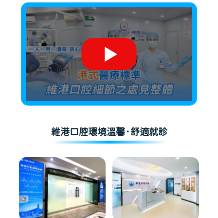
維港口腔環境溫馨·舒適就診