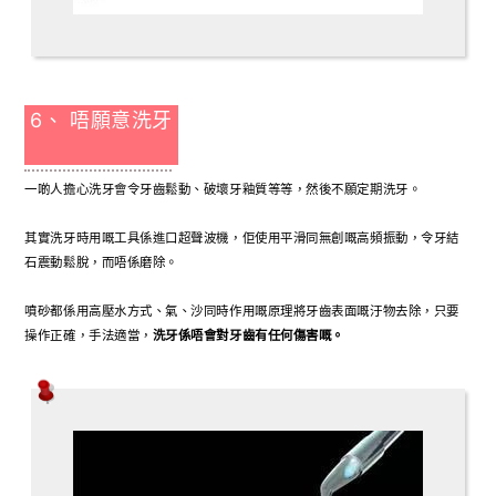
6、 唔願意洗牙
一啲人擔心洗牙會令牙齒鬆動、破壞牙釉質等等，然後不願定期洗牙。
其實洗牙時用嘅工具係進口超聲波機，佢使用平滑同無創嘅高頻振動，令牙結
石震動鬆脫，而唔係磨除。
噴砂都係用高壓水方式、氣、沙同時作用嘅原理將牙齒表面嘅汙物去除，只要
操作正確，手法適當，
洗牙係唔會對牙齒有任何傷害嘅。