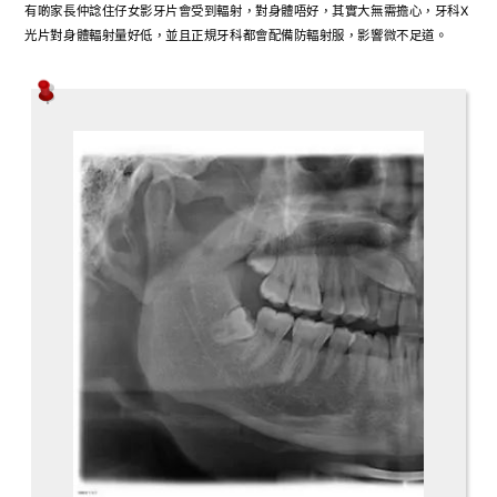
有啲家長仲諗住仔女影牙片會受到輻射，對身體唔好，其實大無需擔心，牙科X
光片對身體輻射量好低，並且正規牙科都會配備防輻射服，影響微不足道。