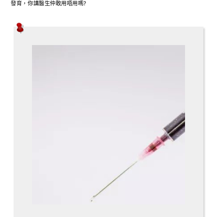
發育，你講醫生仲敢用唔用嗎?