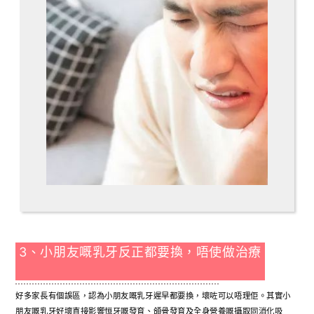
3、小朋友嘅乳牙反正都要換，唔使做治療
好多家長有個誤區，認為小朋友嘅乳牙遲早都要換，壞咗可以唔理佢。其實小
朋友嘅乳牙好壞直接影響恒牙嘅發育、頜骨發育及全身營養嘅攝取同消化吸