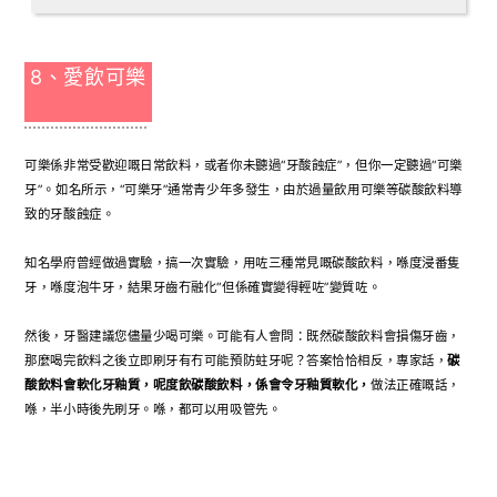
8、愛飲可樂
可樂係非常受歡迎嘅日常飲料，或者你未聽過“牙酸蝕症”，但你一定聽過“可樂
牙”。如名所示，“可樂牙”通常青少年多發生，由於過量飲用可樂等碳酸飲料導
致的牙酸蝕症。
知名學府曾經做過實驗，搞一次實驗，用咗三種常見嘅碳酸飲料，喺度浸番隻
牙，喺度泡牛牙，結果牙齒冇融化“但係確實變得輕咗”變質咗。
然後，牙醫建議您儘量少喝可樂。可能有人會問：既然碳酸飲料會損傷牙齒，
那麼喝完飲料之後立即刷牙有冇可能預防蛀牙呢？答案恰恰相反，專家話，
碳
酸飲料會軟化牙釉質，呢度飲碳酸飲料，係會令牙釉質軟化，
做法正確嘅話，
喺，半小時後先刷牙。喺，都可以用吸管先。