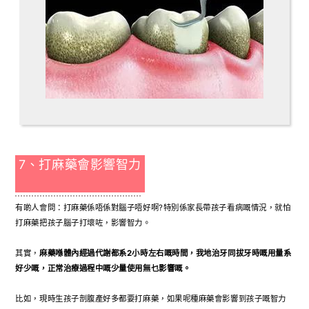
7、打麻藥會影響智力
有啲人會問：打麻藥係唔係對腦子唔好啊?特別係家長帶孩子看病嘅情況，就怕
打麻藥把孩子腦子打壞咗，影響智力。
其實，
麻藥喺體內經過代謝都系2小時左右嘅時間，我地治牙同拔牙時嘅用量系
好少嘅，正常治療過程中嘅少量使用無乜影響嘅。
比如，現時生孩子剖腹產好多都要打麻藥，如果呢種麻藥會影響到孩子嘅智力