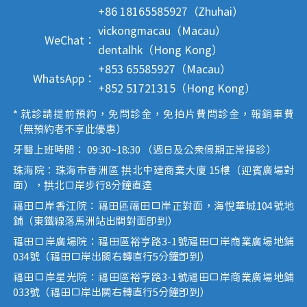
+86 18165585927（Zhuhai）
vickongmacau（Macau）
WeChat：
dentalhk（Hong Kong）
+853 65585927（Macau）
WhatsApp：
+852 51721315（Hong Kong）
* 就診請提前預約，免問診金，免拍片費問診金，報銷車費
（無預約者不享此優惠）
牙醫上班時間： 09:30~18:30 （週日及公眾假期正常接診）
珠海院：珠海市香洲區 拱北中建商業大廈 15樓（迎賓廣場對
面），拱北口岸步行8分鐘直達
福田口岸香江院：福田區福田口岸正對面，海悅華城104號地
鋪（東鐵線落馬洲站出關對面即到）
福田口岸廣場院：福田區裕亨路3-1號福田口岸商業廣場地鋪
034號（福田口岸出關右轉直行5分鐘即到）
福田口岸星光院：福田區裕亨路3-1號福田口岸商業廣場地鋪
033號（福田口岸出關右轉直行5分鐘即到）