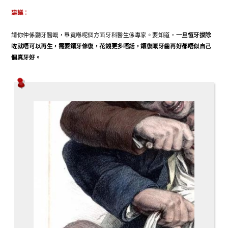
建議：
請你仲係聽牙醫嘅，畢竟喺呢個方面牙科醫生係專家。要知道，
一旦恆牙拔除
咗就唔可以再生，需要鑲牙修復，花錢更多唔話，鑲復嘅牙齒再好都唔似自己
個真牙好。