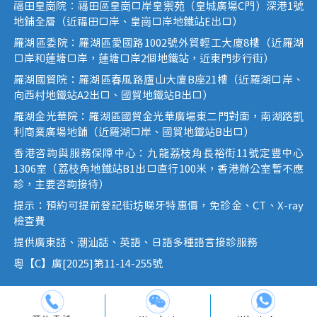
福田皇崗院：福田區皇崗口岸皇禦苑（皇城廣場C門）深港1號
地鋪全層（近福田口岸、皇崗口岸地鐵站E出口）
羅湖區委院：羅湖區愛國路1002號外貿輕工大廈8樓（近羅湖
口岸和蓮塘口岸，蓮塘口岸2個地鐵站，近東門步行街）
羅湖國貿院：羅湖區春風路廬山大廈B座21樓（近羅湖口岸、
向西村地鐵站A2出口、國貿地鐵站B出口）
羅湖金光華院：羅湖區國貿金光華廣場東二門對面，南湖路凱
利商業廣場地鋪（近羅湖口岸、國貿地鐵站B出口）
香港咨詢與服務保障中心：九龍荔枝角長裕街11號定豐中心
1306室（荔枝角地鐵站B1出口直行100米，香港辦公室暫不應
診，主要咨詢接待）
提示：預約可提前登記街坊睇牙特惠價，免診金、CT、X-ray
檢查費
提供廣東話、潮汕話、英語、日語多種語言接診服務
粵【C】廣[2025]第11-14-255號