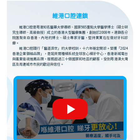
維港口腔連鎖
維港口腔是粵港知名醫藥大學導師、國家985重點大學醫學博士（碩士研
究生導師、高級教授）成立的香港大型醫療集團，創始於2008年。連鎖各分
院匯聚來自香港、內地的博士、碩士專家牙醫，堅持實實在在做好牙科診
療。
維港口腔踐行「醫道濟世」的大學校訓，十六年穩定開診。榮獲「2024
香港企業領袖品牌」，是諾貝爾種植系統全球放心植牙中心，香港新城電台
與廣東衛視推薦品牌，服務超過三十個國家和地區的顧客，受到粵港澳大灣
區及周邊城市市民的歡迎與信任。