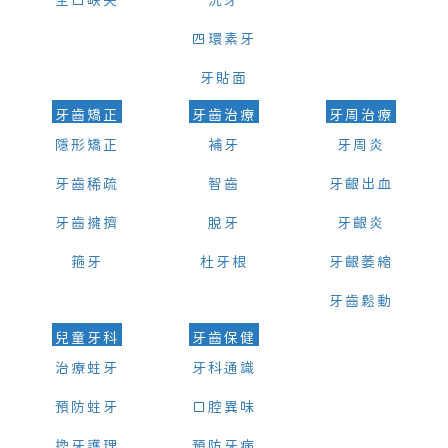
全口缺失
洗牙
四環素牙
牙貼面
牙齒矯正
牙齒治療
牙周治療
隱形矯正
補牙
牙周炎
牙齒稀疏
智齒
牙齦出血
牙齒擁擠
脫牙
牙齦炎
箍牙
杜牙根
牙齦萎縮
牙齒鬆動
兒童牙科
牙齒保健
治療蛀牙
牙科通識
預防蛀牙
口腔異味
換牙護理
預防牙病