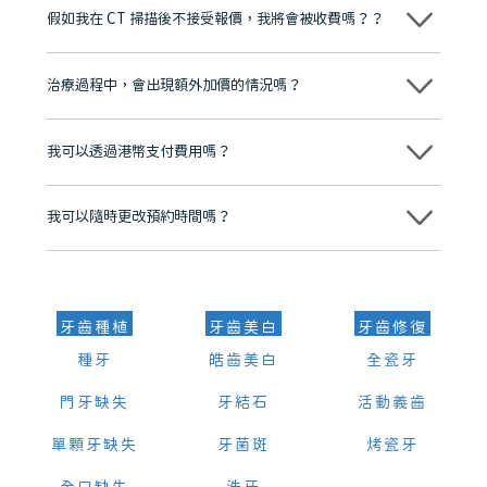
博士碩士高資歷牙醫，十七年穩定開診。榮獲「2024香港企業領袖品
假如我在 CT 掃描後不接受報價，我將會被收費嗎？？
牌」、「2025香港企業領袖品牌」，是諾貝爾種植系統全球放心植牙中
心，香港新城電台與廣東衛視推薦品牌
不會！只要未開始實際服務之前，你不會被收取任何費用。
至今已服務超過三十個國家和地區的顧客，受到粵港澳大灣區及周邊城
市市民極高的口碑評價及信任推薦 珠海、深圳設有八大分院，香港亦設
治療過程中，會出現額外加價的情況嗎？
有咨詢及服務保障中心，有任何問題都可以隨時預約免費咨詢，讓人十
分放心
不會，治療前我們會詳細說明治療方案及對應的價錢，顧客同意並簽字
後，我們才會正式進行診療服務
我可以透過港幣支付費用嗎？
可以。維港口腔會按照當日匯率轉算收取費用，而匯率會及時告知客人
我可以隨時更改預約時間嗎？
可以，請盡早通過wechat或whatsapp聯絡我們，告知我們你原本預約
的時間及資料，並且重新預約的日期及時段
牙齒種植
牙齒美白
牙齒修復
種牙
皓齒美白
全瓷牙
門牙缺失
牙結石
活動義齒
單顆牙缺失
牙菌斑
烤瓷牙