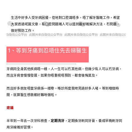
生活中好多人受牙病困擾，佢地對口腔識唔多，唔了解牙醫嘅工作，希望
大家透過呢篇文章，有口腔問題嘅人可以搵到最好嘅解決方法，冇問題，
做好預防工作。
1、等到牙痛到忍唔住先去睇醫生
牙病同全身其他疾病唔一樣，人一生可以冇其他病，但幾少有人可以冇牙病，
而且牙病會慢慢發展，如果你唔重視唔預防，都會後悔莫及。
而且好多朋友唔當牙病係一樣嘢，喺診所度我哋見過好多人啫。等到嗰個時
間，就算醫生想救都好難咁做啦。
建議
半年到一年去一次牙科檢查，
定期洗牙
，定期換牙刷同牙膏，養成早晚刷牙同
用牙線嘅好習慣。