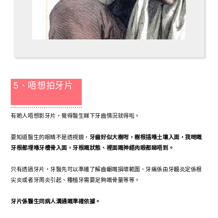
5、唔想拍牙片
有啲人唔想影牙片，覺得醫生睇下牙齒情況就得啦。
要知道醫生的眼睛不是透視鏡，
牙齒好似大樹咁，樹根插喺土壤入面，我哋嘅
牙根都埋喺牙槽骨入面，牙根嘅狀態、裡面嘅神經肉眼都睇唔到。
只有透過牙片，牙醫先可以準確了解齒齦嘅損壞範圍、牙痛係由牙髓炎定係根
尖炎或者牙周炎引起、種植牙需要足夠嘅骨量等等。
牙片係醫生同病人溝通嘅準確依據。