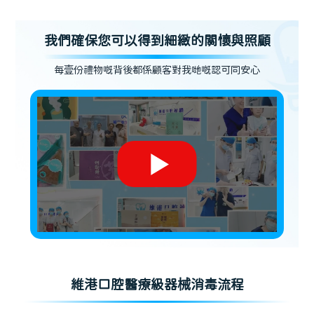
我們確保您可以得到細緻的關懷與照顧
每壹份禮物嘅背後都係顧客對我哋嘅認可同安心
維港口腔醫療級器械消毒流程