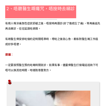
2、唔聽醫生嘅囑咒，唔按時去睇診
有啲人喺牙痛急性症狀舒緩之後，唔按時再跟診(好了傷疤忘了痛)，等再痛返先
再去睇診，往往延誤咗病情。
有啲醫生俾安排咗個約定時間唔準時，嚟咗之後就心急，都係對醫生嘅工作造
成好多唔便。
建議：
一定要按照醫生預約咗嘅時間就診，如果有事，儘量俾醫生打個電話諮詢下可
唔可以換其他時間，咁樣既尊重對方。