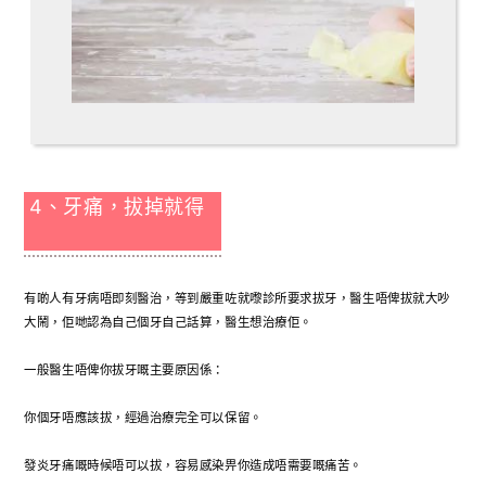
4、牙痛，拔掉就得
有啲人有牙病唔即刻醫治，等到嚴重咗就嚟診所要求拔牙，醫生唔俾拔就大吵
大鬧，佢哋認為自己個牙自己話算，醫生想治療佢。
一般醫生唔俾你拔牙嘅主要原因係：
你個牙唔應該拔，經過治療完全可以保留。
發炎牙痛嘅時候唔可以拔，容易感染畀你造成唔需要嘅痛苦。