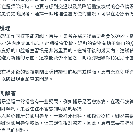
選擇診所時，也要考慮到交通以及與臨近醫療機構的合作情況
供更便捷的服務。選擇一個地理位置方便的醫院，可以在治療後
護理
工作同樣不能忽視。首先，患者在補牙後需要避免吃硬的、熱
48小時內應尤其小心。定期進食柔軟、溫和的食物有助于傷口的
好的口腔衛生習慣是非常重要的。在補牙後的幾天內，建議使
觸碰到新補的牙齒，這樣能減少不適感。同時應繼續保持定期牙
補牙後的恢複期間出現持續性的疼痛或腫脹，患者應立即聯系
，以防出現更嚴重的問題。
問解答
過程中常常會有一些疑問，例如補牙是否會疼痛。在現代技術
用麻醉劑，患者往往不會感到明顯的疼痛。
關心補牙的使用壽命。一些補牙材料，如複合樹脂，雖然美觀
料雖然使用壽命較長，但美觀性相對較差。因此，患者需要在補
合自己的材料。