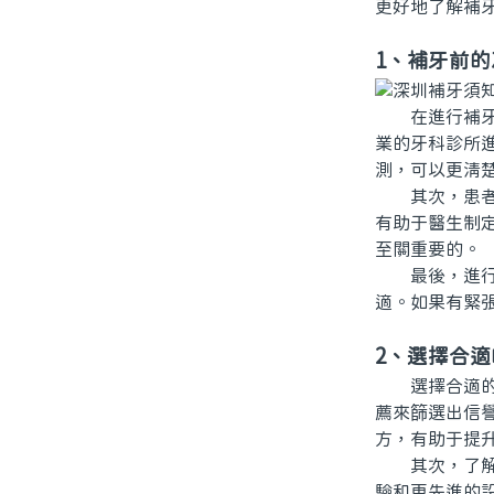
更好地了解補
1、補牙前
在進行補牙之
業的牙科診所
測，可以更清
其次，患者應
有助于醫生制
至關重要的。
最後，進行補
適。如果有緊
2、選擇合適
選擇合適的牙
薦來篩選出信
方，有助于提
其次，了解診
驗和更先進的