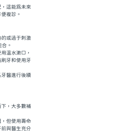
，這能爲未來
方便複診。
的或過于刺激
愈合。
用溫水漱口，
齒刷牙和使用牙
牙醫進行後續
下，大多數補
，但使用壽命
牙前與醫生充分