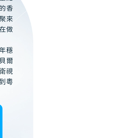
的香
聚來
在做
年穩
貝爾
衛視
到粵