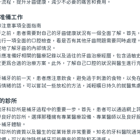
牙流程，提升牙齒健康，減少不必要的痛苦和費用。
的准備工作
前，患者需要對自己的牙齒健康狀況有一個全面了解。首先，
進行一項全面的口腔檢查，看是否有其他牙齒問題需要同時處理。
楚地了解牙齒的內部情況。
准備好相關的醫療記錄以及過往的牙齒治療經曆，包含過敏史
定更爲合適的治療方案。此外，了解自己口腔的狀況與醫生進行
牙的前一天，患者應注意飲食，避免過于刺激的食物，以免在
張情緒的話，可以嘗試一些放松的方法，減輕曠日持久的就醫焦
的診所
科診所是補牙過程中的重要一步。首先，患者可以通過網上評
譽良好的診所。選擇那種擁有專業醫療設備、專業醫師以及良好
升補牙體驗。
所的資質以及醫生的從業背景非常重要。知名的牙科醫院通常
設備，可以有效降低補牙可能帶來的風險和不適感。