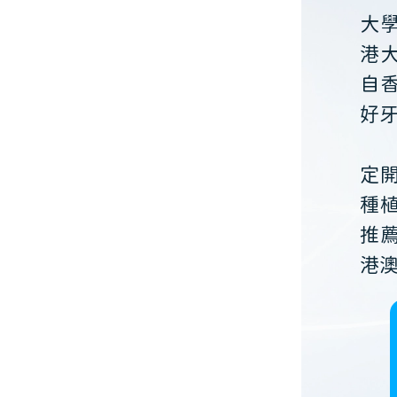
大
港
自
好
定
種
推
港