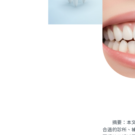
摘要：本文針
合適的診所、