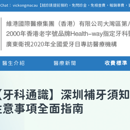
27 | WeChat： vickongmacau【就診請提前預約，免問診金，免檢查費，報銷
醫生介紹
醫療新聞
收費標準
【
牙科通識
】
深圳補牙須知
注意事項全面指南