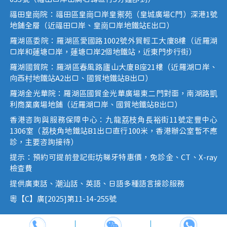
福田皇崗院：福田區皇崗口岸皇禦苑（皇城廣場C門）深港1號
地鋪全層（近福田口岸、皇崗口岸地鐵站E出口）
羅湖區委院：羅湖區愛國路1002號外貿輕工大廈8樓（近羅湖
口岸和蓮塘口岸，蓮塘口岸2個地鐵站，近東門步行街）
羅湖國貿院：羅湖區春風路廬山大廈B座21樓（近羅湖口岸、
向西村地鐵站A2出口、國貿地鐵站B出口）
羅湖金光華院：羅湖區國貿金光華廣場東二門對面，南湖路凱
利商業廣場地鋪（近羅湖口岸、國貿地鐵站B出口）
香港咨詢與服務保障中心：九龍荔枝角長裕街11號定豐中心
1306室（荔枝角地鐵站B1出口直行100米，香港辦公室暫不應
診，主要咨詢接待）
提示：預約可提前登記街坊睇牙特惠價，免診金、CT、X-ray
檢查費
提供廣東話、潮汕話、英語、日語多種語言接診服務
粵【C】廣[2025]第11-14-255號