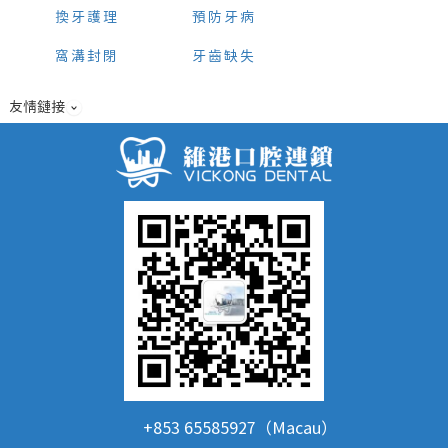
換牙護理
預防牙病
窩溝封閉
牙齒缺失
友情鏈接
+853 65585927（Macau）