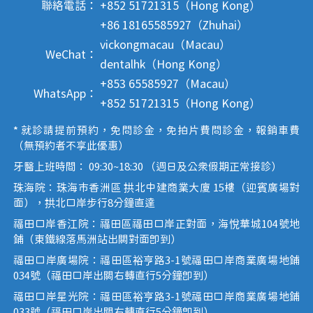
聯絡電話：
+852 51721315（Hong Kong）
+86 18165585927（Zhuhai）
vickongmacau（Macau）
WeChat：
dentalhk（Hong Kong）
+853 65585927（Macau）
WhatsApp：
+852 51721315（Hong Kong）
* 就診請提前預約，免問診金，免拍片費問診金，報銷車費
（無預約者不享此優惠）
牙醫上班時間： 09:30~18:30 （週日及公眾假期正常接診）
珠海院：珠海市香洲區 拱北中建商業大廈 15樓（迎賓廣場對
面），拱北口岸步行8分鐘直達
福田口岸香江院：福田區福田口岸正對面，海悅華城104號地
鋪（東鐵線落馬洲站出關對面即到）
福田口岸廣場院：福田區裕亨路3-1號福田口岸商業廣場地鋪
034號（福田口岸出關右轉直行5分鐘即到）
福田口岸星光院：福田區裕亨路3-1號福田口岸商業廣場地鋪
033號（福田口岸出關右轉直行5分鐘即到）