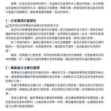
摘要：在追求亮白微笑的時代，牙齒美白已成爲許多人關注的焦點。本文將揭
秘牙齒美白的秘密與方法，重點從日常護理、專業診療、飲食習慣及美白産品四個
方面進行詳細闡述，幫助讀者獲得健康、亮白的微笑。
1、日常護理的重要性
良好的日常護理是確保牙齒亮白的基礎。每天認真刷牙至少兩次，使用含氟牙
膏能夠有效去除牙齒表面的汙垢和牙菌膜，從而預防牙齒變色。此外，使用牙線清
潔牙縫也是非常重要的，能夠有效去除隱蔽的食物殘渣，保持口腔的清潔。
除了常規的刷牙，選擇正確的刷牙工具也至關重要。軟毛牙刷對牙齒和牙龈的
磨損小，更加溫和有效。定期更換牙刷，確保刷毛不變形，從而能更好地清潔牙
齒。
最後，定期進行口腔檢查，及時發現和解決潛在的牙齒問題，也是維護亮白微
笑的關鍵一步。牙醫可以提供專業的清潔和建議，幫助我們保持牙齒的最佳狀態。
2、專業美白治療的選擇
專業美白治療是追求牙齒亮白的一種有效方法。牙醫通常會使用高濃度的美白
劑，通過專業設備提供更快和顯著的美白效果。這類美白方式適合追求快速和有效
結果的人群。
在進行專業美白治療之前，牙醫會進行全面的口腔檢查，確保沒有任何潛在的
牙齒問題。根據每位患者的口腔狀態，制定個性化的美白計劃，從而確保安全與效
果。
值得注意的是，雖然專業美白療程效果顯著，但治療後需要做好保護措施，避
免食用染色食物和飲料，以維持美白效果。同時，聽從醫師的指導，在療程結束後
進行必要的複查和護理。