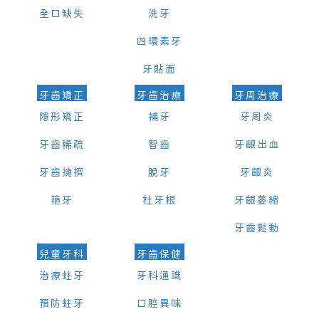
全口缺失
洗牙
四環素牙
牙貼面
牙齒矯正
牙齒治療
牙周治療
隱形矯正
補牙
牙周炎
牙齒稀疏
智齒
牙齦出血
牙齒擁擠
脫牙
牙齦炎
箍牙
杜牙根
牙齦萎縮
牙齒鬆動
兒童牙科
牙齒保健
治療蛀牙
牙科通識
預防蛀牙
口腔異味