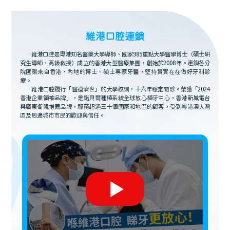
維港口腔連鎖
維港口腔是粵港知名醫藥大學導師、國家985重點大學醫學博士（碩士研
究生導師、高級教授）成立的香港大型醫療集團，創始於2008年。連鎖各分
院匯聚來自香港、內地的博士、碩士專家牙醫，堅持實實在在做好牙科診
療。
維港口腔踐行「醫道濟世」的大學校訓，十六年穩定開診。榮獲「2024
香港企業領袖品牌」，是諾貝爾種植系統全球放心植牙中心，香港新城電台
與廣東衛視推薦品牌，服務超過三十個國家和地區的顧客，受到粵港澳大灣
區及周邊城市市民的歡迎與信任。