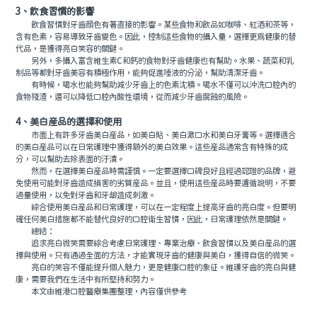
3、飲食習慣的影響
飲食習慣對牙齒顔色有著直接的影響。某些食物和飲品如咖啡、紅酒和茶等，
含有色素，容易導致牙齒變色。因此，控制這些食物的攝入量，選擇更爲健康的替
代品，是獲得亮白笑容的關鍵。
另外，多攝入富含維生素C和鈣的食物對牙齒健康也有幫助。水果、蔬菜和乳
制品等都對牙齒美容有積極作用，能夠促進唾液的分泌，幫助清潔牙齒。
有時候，喝水也能夠幫助減少牙齒上的色素沈積。喝水不僅可以沖洗口腔內的
食物殘渣，還可以降低口腔內酸性環境，從而減少牙齒腐蝕的風險。
4、美白産品的選擇和使用
市面上有許多牙齒美白産品，如美白貼、美白漱口水和美白牙膏等。選擇適合
的美白産品可以在日常護理中獲得額外的美白效果。這些産品通常含有特殊的成
分，可以幫助去除表面的汙漬。
然而，在選擇美白産品時需謹慎。一定要選擇口碑良好且經過認證的品牌，避
免使用可能對牙齒造成損害的劣質産品。並且，使用這些産品時要遵循說明，不要
過量使用，以免對牙齒和牙龈造成刺激。
綜合使用美白産品和日常護理，可以在一定程度上提高牙齒的亮白度。但要明
確任何美白措施都不能替代良好的口腔衛生習慣，因此，日常護理依然是關鍵。
總結：
追求亮白微笑需要綜合考慮日常護理、專業治療、飲食習慣以及美白産品的選
擇與使用。只有通過全面的方法，才能實現牙齒的健康與美白，獲得自信的微笑。
亮白的笑容不僅能提升個人魅力，更是健康口腔的象征。維護牙齒的亮白與健
康，需要我們在生活中有所堅持和努力。
本文由維港口腔醫療集團整理，內容僅供參考