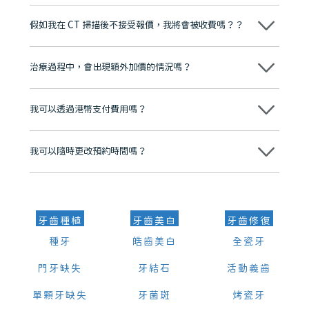
維港口腔踐行「醫道濟世」的大學校訓，各分院匯聚來自香港、內地的
博士碩士高資歷牙醫，十七年穩定開診。榮獲「2024香港企業領袖品
假如我在 CT 掃描後不接受報價，我將會被收費嗎？？
牌」、「2025香港企業領袖品牌」，是諾貝爾種植系統全球放心植牙中
心，香港新城電台與廣東衛視推薦品牌
不會！只要未開始實際服務之前，你不會被收取任何費用。
至今已服務超過三十個國家和地區的顧客，受到粵港澳大灣區及周邊城
市市民極高的口碑評價及信任推薦 珠海、深圳設有八大分院，香港亦設
治療過程中，會出現額外加價的情況嗎？
有咨詢及服務保障中心，有任何問題都可以隨時預約免費咨詢，讓人十
分放心
不會，治療前我們會詳細說明治療方案及對應的價錢，顧客同意並簽字
後，我們才會正式進行診療服務
我可以透過港幣支付費用嗎？
可以。維港口腔會按照當日匯率轉算收取費用，而匯率會及時告知客人
我可以隨時更改預約時間嗎？
可以，請盡早通過wechat或whatsapp聯絡我們，告知我們你原本預約
的時間及資料，並且重新預約的日期及時段
牙齒種植
牙齒美白
牙齒修復
種牙
皓齒美白
全瓷牙
門牙缺失
牙結石
活動義齒
單顆牙缺失
牙菌斑
烤瓷牙