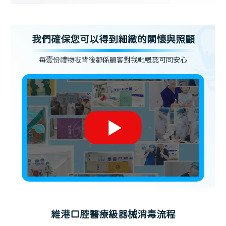
我們確保您可以得到細緻的關懷與照顧
每壹份禮物嘅背後都係顧客對我哋嘅認可同安心
維港口腔醫療級器械消毒流程