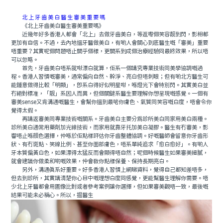
北上牙齒美白醫生審美重要嗎
《北上牙齒美白醫生審美重要嗎》
近幾年好多香港人都會「北上」去做牙齒美白，等返嚟個笑容靓到閃，影相都
更加有自信。不過，去內地搵牙醫做美白，有啲人會關心到底醫生嘅「審美」重要
唔重要？其實呢個問題唔止關乎個樣，更關系到成個治療經驗同最終效果，所以唔
可以忽略。
首先，牙齒美白唔系就咁漂白就算，佢系一個講究專業技術同美學協調嘅過
程。香港人習慣嘅審美，通常偏向自然、幹淨、亮白但唔刺眼；但有啲北方醫生可
能鍾意做得比較「明顯」，即系白得好似明星咁，喺燈光下會特別閃。其實美白並
冇絕對標准，「靓」系因人而異，但個關鍵系醫生要理解你想呈現嘅感覺。一個有
審美sense又肯溝通嘅醫生，會幫你搵到最啱你膚色、氣質同笑容嘅白度，唔會令你
覺得太假。
再講返審美同專業技術嘅關系。牙齒美白主要分爲診所美白同家用美白兩種。
診所美白通常用藥劑加光線技術，而家用就靠牙托加美白凝膠。醫生有冇審美，影
響唔止喺顔色選擇，仲喺於佢點樣評估你牙齒整體協調。好嘅醫師會留意你牙齒形
狀、有冇斑點、笑線比例、甚至你面部膚色，唔系單純追求「愈白愈好」。有啲人
牙本質偏黃白色，如果漂得太猛反而會顯得唔自然；呢個時候醫生如果審美細膩，
就會建議你做柔和啲嘅效果，仲會教你點樣保養、保持長期亮白。
另外，溝通真系好重要。好多香港人習慣上網睇資料，覺得自己都知差唔多，
但去到診所，其實講清楚你心目中嘅理想白度同感覺，更能幫醫生理解你需要。唔
少北上牙醫都會用圖像比對或者參考案例讓你選擇，但如果審美觀唔一致，最後嘅
結果可能未必稱心。所以，揾醫生