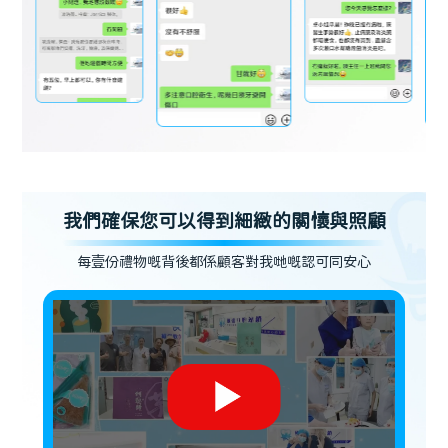
我們確保您可以得到細緻的關懷與照顧
每壹份禮物嘅背後都係顧客對我哋嘅認可同安心