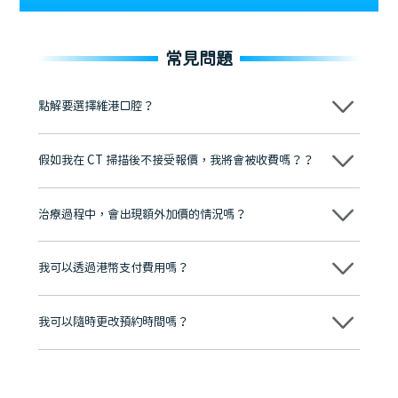
常見問題
點解要選擇維港口腔？
維港口腔踐行「醫道濟世」的大學校訓，各分院匯聚來自香港、內地的
博士碩士高資歷牙醫，十七年穩定開診。榮獲「2024香港企業領袖品
假如我在 CT 掃描後不接受報價，我將會被收費嗎？？
牌」、「2025香港企業領袖品牌」，是諾貝爾種植系統全球放心植牙中
心，香港新城電台與廣東衛視推薦品牌
不會！只要未開始實際服務之前，你不會被收取任何費用。
至今已服務超過三十個國家和地區的顧客，受到粵港澳大灣區及周邊城
市市民極高的口碑評價及信任推薦 珠海、深圳設有八大分院，香港亦設
治療過程中，會出現額外加價的情況嗎？
有咨詢及服務保障中心，有任何問題都可以隨時預約免費咨詢，讓人十
分放心
不會，治療前我們會詳細說明治療方案及對應的價錢，顧客同意並簽字
後，我們才會正式進行診療服務
我可以透過港幣支付費用嗎？
可以。維港口腔會按照當日匯率轉算收取費用，而匯率會及時告知客人
我可以隨時更改預約時間嗎？
可以，請盡早通過wechat或whatsapp聯絡我們，告知我們你原本預約
的時間及資料，並且重新預約的日期及時段