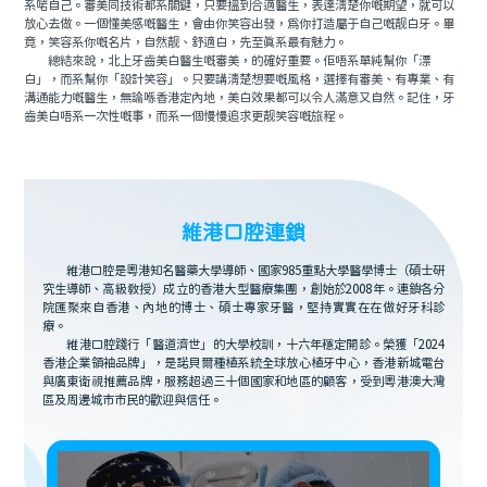
系啱自己。審美同技術都系關鍵，只要搵到合適醫生，表達清楚你嘅期望，就可以
放心去做。一個懂美感嘅醫生，會由你笑容出發，爲你打造屬于自己嘅靓白牙。畢
竟，笑容系你嘅名片，自然靓、舒適白，先至真系最有魅力。
總結來說，北上牙齒美白醫生嘅審美，的確好重要。佢唔系單純幫你「漂
白」，而系幫你「設計笑容」。只要講清楚想要嘅風格，選擇有審美、有專業、有
溝通能力嘅醫生，無論喺香港定內地，美白效果都可以令人滿意又自然。記住，牙
齒美白唔系一次性嘅事，而系一個慢慢追求更靓笑容嘅旅程。
維港口腔連鎖
維港口腔是粵港知名醫藥大學導師、國家985重點大學醫學博士（碩士研
究生導師、高級教授）成立的香港大型醫療集團，創始於2008年。連鎖各分
院匯聚來自香港、內地的博士、碩士專家牙醫，堅持實實在在做好牙科診
療。
維港口腔踐行「醫道濟世」的大學校訓，十六年穩定開診。榮獲「2024
香港企業領袖品牌」，是諾貝爾種植系統全球放心植牙中心，香港新城電台
與廣東衛視推薦品牌，服務超過三十個國家和地區的顧客，受到粵港澳大灣
區及周邊城市市民的歡迎與信任。