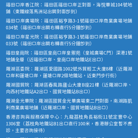
福田口岸香江院：福田區福田口岸正對面，海悅華城104號地
鋪（東鐵線落馬洲站出關對面即到）
福田口岸廣場院：福田區裕亨路3-1號福田口岸商業廣場地鋪
034號（福田口岸出關右轉直行5分鐘即到）
福田口岸星光院：福田區裕亨路3-1號福田口岸商業廣場地鋪
033號（福田口岸出關右轉直行5分鐘即到）
福田皇崗院：福田區皇崗口岸皇禦苑（皇城廣場C門）深港1號
地鋪全層（近福田口岸、皇崗口岸地鐵站E出口）
羅湖區委院：羅湖區愛國路1002號外貿輕工大廈8樓（近羅湖
口岸和蓮塘口岸，蓮塘口岸2個地鐵站，近東門步行街）
羅湖國貿院：羅湖區春風路廬山大廈B座21樓（近羅湖口岸、
向西村地鐵站A2出口、國貿地鐵站B出口）
羅湖金光華院：羅湖區國貿金光華廣場東二門對面，南湖路凱
利商業廣場地鋪（近羅湖口岸、國貿地鐵站B出口）
香港咨詢與服務保障中心：九龍荔枝角長裕街11號定豐中心
1306室（荔枝角地鐵站B1出口直行100米，香港辦公室暫不應
診，主要咨詢接待）