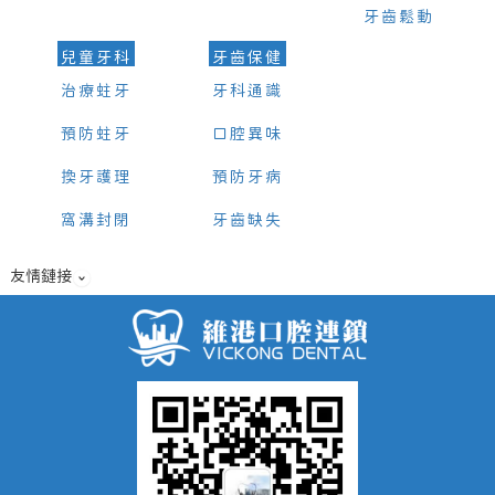
牙齒鬆動
兒童牙科
牙齒保健
治療蛀牙
牙科通識
預防蛀牙
口腔異味
換牙護理
預防牙病
窩溝封閉
牙齒缺失
友情鏈接