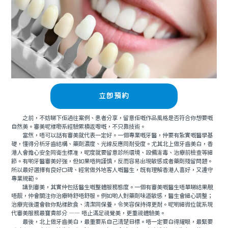
立即預約
之前，不妨睇下佢過往案例、患者分享，留意佢嘅作品風格是否符合你想要嘅
自然美。審美呢樣嘢系經驗累積返嚟嘅，不只靠技術。
當然，唔可以話有審美就代表一定好。一個專業嘅牙醫，仲要有紮實嘅醫學基
礎，懂得分析牙齒結構、藥劑濃度、光線反應同耐受度。尤其北上做牙齒美白，香
港人會擔心安全同衛生標准，呢度就要留意診所環境、設備消毒、治療前檢查等細
節。有啲牙醫審美好強，但如果唔夠謹慎，反而容易出現敏感或者藥劑殘留問題。
所以最好選擇有良好口碑、經常做外地客人嘅醫生，既有理解香港人喜好，又遵守
專業規範。
講到審美，其實仲包括醫生嘅整體服務態度。一個有審美嘅醫生唔單睇結果靚
唔靓，仲會關注你治療時舒唔舒服。例如啲人對藥劑味道敏感，醫生會細心調整；
治療完後還會教你點樣飲食、清潔同保養，令笑容保持得更耐。呢啲細微位就系現
代審美服務最寶貴部分 —— 唔止滿足視覺美，更重視體驗美。
最後，北上做牙齒美白，最重要系自己清楚目標。唔一定要白得耀眼，最緊要