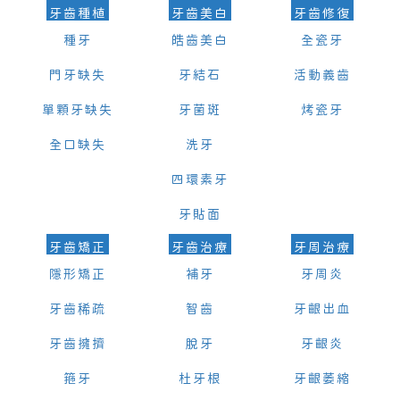
牙齒種植
牙齒美白
牙齒修復
種牙
皓齒美白
全瓷牙
門牙缺失
牙結石
活動義齒
單顆牙缺失
牙菌斑
烤瓷牙
全口缺失
洗牙
四環素牙
牙貼面
牙齒矯正
牙齒治療
牙周治療
隱形矯正
補牙
牙周炎
牙齒稀疏
智齒
牙齦出血
牙齒擁擠
脫牙
牙齦炎
箍牙
杜牙根
牙齦萎縮