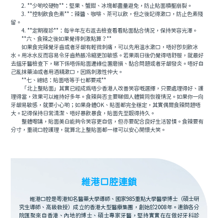
2. **少啲咬硬物**：堅果、蟹鉗、冰塊都盡量避免，防止貼面積壓崩裂。
3. **控制飲食色素**：辣醬、咖啡、茶可以飲，但之後記得漱口，防止色素殘
留。
4. **定期複診**：每半年左右返去檢查看看貼面黏合情況，保持笑容光澤。
**六、食辣之後如果覺得刺激點算？**
如果食完辣覺牙齒或者牙龈有輕微刺痛，可以先用溫水漱口，唔好即刻飲冰
水。用冰水反而容易令牙齒熱脹冷縮更加敏感。若果兩日後仍覺得唔舒服，就最好
去搵牙醫檢查下，睇下係唔係貼面邊緣位置磨損、黏合問題或者牙龈發炎。唔好自
己亂抹藥油或者用酒精漱口，因爲刺激性仲大。
**七、總結：貼面唔等于乜都要戒**
「北上整貼面」其實已經成爲唔少香港人改善笑容嘅選擇，只要處理得好、護
理得當，效果可以維持好多年。食辣與否主要睇個人體質同恢複情況。如果你一向
牙龈易敏感，就要小心啲；如果身體OK、貼面都完全穩定，其實偶爾食辣問題唔
大。記得保持日常清潔、唔好暴飲暴食，貼面先至靓得持久。
整體嚟講，貼面美白能夠令笑容更自信，但亦要配合良好生活習慣。食辣要有
分寸，重視口腔護理，就算北上整貼面都一樣可以安心開懷大笑。
維港口腔連鎖
維港口腔是粵港知名醫藥大學導師、國家985重點大學醫學博士（碩士研
究生導師、高級教授）成立的香港大型醫療集團，創始於2008年。連鎖各分
院匯聚來自香港、內地的博士、碩士專家牙醫，堅持實實在在做好牙科診