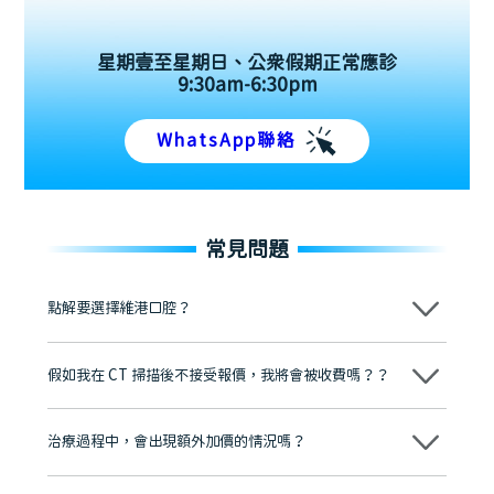
星期壹至星期日、公眾假期正常應診
9:30am-6:30pm
WhatsApp聯絡
常見問題
點解要選擇維港口腔？
維港口腔踐行「醫道濟世」的大學校訓，各分院匯聚來自香港、內地的
博士碩士高資歷牙醫，十七年穩定開診。榮獲「2024香港企業領袖品
假如我在 CT 掃描後不接受報價，我將會被收費嗎？？
牌」、「2025香港企業領袖品牌」，是諾貝爾種植系統全球放心植牙中
心，香港新城電台與廣東衛視推薦品牌
不會！只要未開始實際服務之前，你不會被收取任何費用。
至今已服務超過三十個國家和地區的顧客，受到粵港澳大灣區及周邊城
市市民極高的口碑評價及信任推薦 珠海、深圳設有八大分院，香港亦設
治療過程中，會出現額外加價的情況嗎？
有咨詢及服務保障中心，有任何問題都可以隨時預約免費咨詢，讓人十
分放心
不會，治療前我們會詳細說明治療方案及對應的價錢，顧客同意並簽字
後，我們才會正式進行診療服務