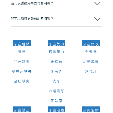
我可以透過港幣支付費用嗎？
可以。維港口腔會按照當日匯率轉算收取費用，而匯率會及時告知客人
我可以隨時更改預約時間嗎？
可以，請盡早通過wechat或whatsapp聯絡我們，告知我們你原本預約
的時間及資料，並且重新預約的日期及時段
牙齒種植
牙齒美白
牙齒修復
種牙
皓齒美白
全瓷牙
門牙缺失
牙結石
活動義齒
單顆牙缺失
牙菌斑
烤瓷牙
全口缺失
洗牙
四環素牙
牙貼面
牙齒矯正
牙齒治療
牙周治療