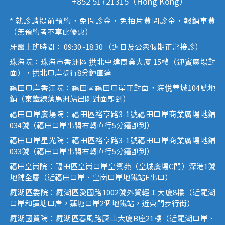
+852 51721315（Hong Kong）
* 就診請提前預約，免問診金，免拍片費問診金，報銷車費
（無預約者不享此優惠）
牙醫上班時間： 09:30~18:30 （週日及公眾假期正常接診）
珠海院：珠海市香洲區 拱北中建商業大廈 15樓（迎賓廣場對
面），拱北口岸步行8分鐘直達
福田口岸香江院：福田區福田口岸正對面，海悅華城104號地
鋪（東鐵線落馬洲站出關對面即到）
福田口岸廣場院：福田區裕亨路3-1號福田口岸商業廣場地鋪
034號（福田口岸出關右轉直行5分鐘即到）
福田口岸星光院：福田區裕亨路3-1號福田口岸商業廣場地鋪
033號（福田口岸出關右轉直行5分鐘即到）
福田皇崗院：福田區皇崗口岸皇禦苑（皇城廣場C門）深港1號
地鋪全層（近福田口岸、皇崗口岸地鐵站E出口）
羅湖區委院：羅湖區愛國路1002號外貿輕工大廈8樓（近羅湖
口岸和蓮塘口岸，蓮塘口岸2個地鐵站，近東門步行街）
羅湖國貿院：羅湖區春風路廬山大廈B座21樓（近羅湖口岸、