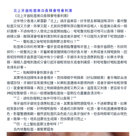
北上牙齒貼面美白食辣會唔會刺激
《北上牙齒貼面美白食辣會唔會刺激》
近年唔少香港人都喜歡「北上」搞牙齒美容，好多朋友都講話喺深圳、廣州整
貼面又快又方便，效果又靓。尤其係想要啲潔白整齊笑容嘅人，貼面美白真係一個
好選擇。不過有唔少人做完之後就開始擔心：啱啱整完貼面可唔可以食辣？辣椒、
麻辣火鍋、酸辣湯會唔會刺激到啲牙齒或者牙龈呢？今日就同大家傾下呢個話題。
**一、整貼面之後啱啱恢複期要注意啲乜？**
貼面美白係利用薄薄一層牙瓷或者樹脂覆蓋喺牙面上，改善牙齒顔色、形狀同
排列。一般整完之後，牙醫都會提醒頭幾日唔好食太硬、太熱或者太辣嘅食物，因
爲呢段時間牙齒表面可能仲有少少敏感，牙龈亦未完全適應新貼面。如果太早食
辣，辣椒入面嘅刺激成分會引起牙龈輕微發炎或者刺痛感，對啱啱整好嘅貼面都唔
見得系好事。
**二、點解辣味會刺激牙齒？**
其實唔係話辣味本身會傷牙，而係辣椒中啲辣素（好似辣椒素）會令嘴部血液
循環加快，牙龈好容易變得紅腫。如果貼面邊緣未磨得夠順，或者牙龈仲有輕微傷
口，就會覺得辣痛。再加上啲麻辣食物通常又熱又油，溫度高又刺激，更容易令牙
神經短暫敏感。所以一般建議整貼面後一星期左右盡量食清淡啲。
**三、過咗恢複期之後仲可唔可以食辣？**
等牙齒同牙龈完全適應貼面之後，其實食辣問題就唔大。不過都要留意，如果
經常食好辣、好酸、好熱嗰啲食物，或者成日飲咖啡、紅酒，會令貼面邊緣慢慢染
色，影響整體美觀。雖然瓷貼面抗染色能力比真牙強好多，但長時間都可能出現色
差。簡單一句，唔系話要完全戒辣，而係要適可而止。
**四、北上整貼面要注意啲咩？**
去內地整貼面，最緊要揾有