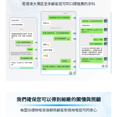
粵港澳大灣區至多顧客認可同口碑推薦的牙科
我們確保您可以得到細緻的關懷與照顧
每壹份禮物嘅背後都係顧客對我哋嘅認可同安心