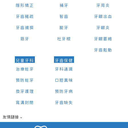
隱形矯正
補牙
牙周炎
牙齒稀疏
智齒
牙齦出血
牙齒擁擠
脫牙
牙齦炎
箍牙
杜牙根
牙齦萎縮
牙齒鬆動
兒童牙科
牙齒保健
治療蛀牙
牙科通識
預防蛀牙
口腔異味
換牙護理
預防牙病
窩溝封閉
牙齒缺失
友情鏈接