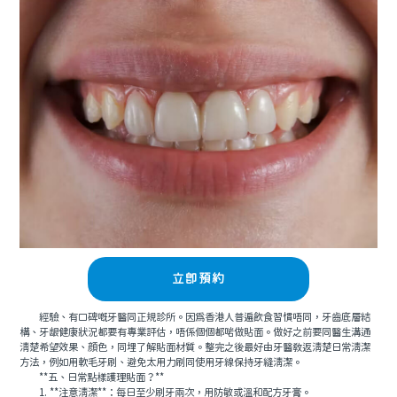
立即預約
經驗、有口碑嘅牙醫同正規診所。因爲香港人普遍飲食習慣唔同，牙齒底層結
構、牙龈健康狀況都要有專業評估，唔係個個都啱做貼面。做好之前要同醫生溝通
清楚希望效果、顔色，同埋了解貼面材質。整完之後最好由牙醫教返清楚日常清潔
方法，例如用軟毛牙刷、避免太用力刷同使用牙線保持牙縫清潔。
**五、日常點樣護理貼面？**
1. **注意清潔**：每日至少刷牙兩次，用防敏或溫和配方牙膏。