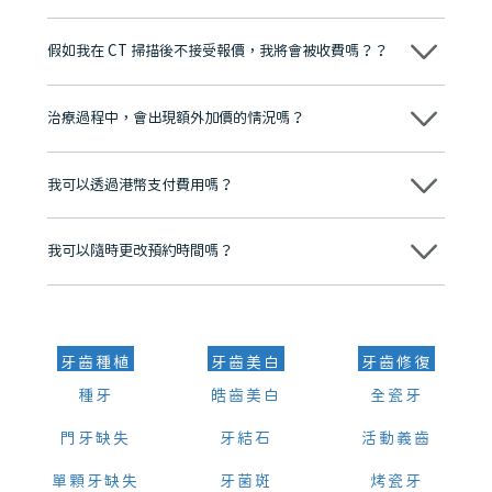
維港口腔踐行「醫道濟世」的大學校訓，各分院匯聚來自香港、內地的
博士碩士高資歷牙醫，十七年穩定開診。榮獲「2024香港企業領袖品
假如我在 CT 掃描後不接受報價，我將會被收費嗎？？
牌」、「2025香港企業領袖品牌」，是諾貝爾種植系統全球放心植牙中
心，香港新城電台與廣東衛視推薦品牌
不會！只要未開始實際服務之前，你不會被收取任何費用。
至今已服務超過三十個國家和地區的顧客，受到粵港澳大灣區及周邊城
市市民極高的口碑評價及信任推薦 珠海、深圳設有八大分院，香港亦設
治療過程中，會出現額外加價的情況嗎？
有咨詢及服務保障中心，有任何問題都可以隨時預約免費咨詢，讓人十
分放心
不會，治療前我們會詳細說明治療方案及對應的價錢，顧客同意並簽字
後，我們才會正式進行診療服務
我可以透過港幣支付費用嗎？
可以。維港口腔會按照當日匯率轉算收取費用，而匯率會及時告知客人
我可以隨時更改預約時間嗎？
可以，請盡早通過wechat或whatsapp聯絡我們，告知我們你原本預約
的時間及資料，並且重新預約的日期及時段
牙齒種植
牙齒美白
牙齒修復
種牙
皓齒美白
全瓷牙
門牙缺失
牙結石
活動義齒
單顆牙缺失
牙菌斑
烤瓷牙