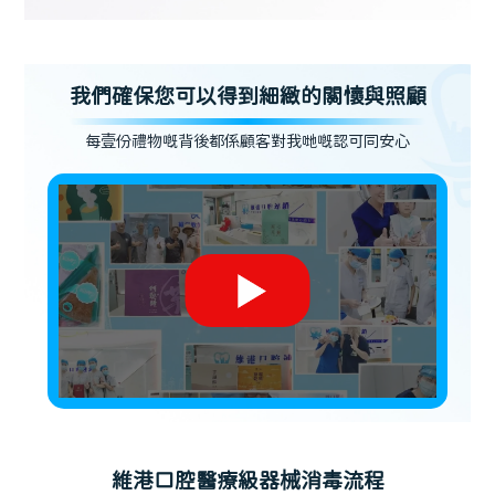
我們確保您可以得到細緻的關懷與照顧
每壹份禮物嘅背後都係顧客對我哋嘅認可同安心
維港口腔醫療級器械消毒流程