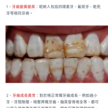
1、
牙齒變黃變黑
：呢啲人包括四環素牙、氟斑牙、乾死
牙等唔同牙病。
2、
牙齒成長異常
：對於唔正常嘅牙齒成長，例如過小
牙，牙間隙闊，唔整齊嘅牙齒，釉質發育唔全等，都可