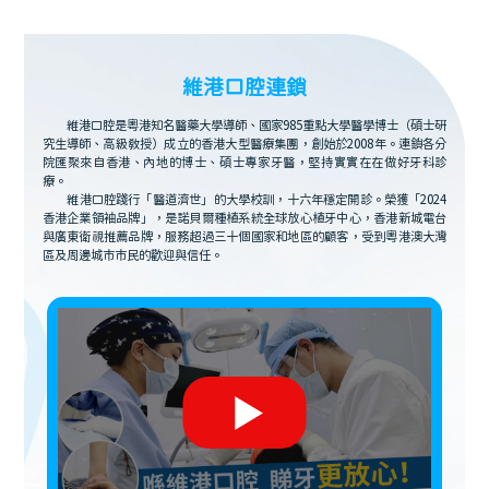
維港口腔連鎖
維港口腔是粵港知名醫藥大學導師、國家985重點大學醫學博士（碩士研
究生導師、高級教授）成立的香港大型醫療集團，創始於2008年。連鎖各分
院匯聚來自香港、內地的博士、碩士專家牙醫，堅持實實在在做好牙科診
療。
維港口腔踐行「醫道濟世」的大學校訓，十六年穩定開診。榮獲「2024
香港企業領袖品牌」，是諾貝爾種植系統全球放心植牙中心，香港新城電台
與廣東衛視推薦品牌，服務超過三十個國家和地區的顧客，受到粵港澳大灣
區及周邊城市市民的歡迎與信任。