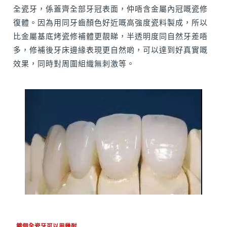
全瓷牙，係蓋齊全部牙冠表面，仲唔含金屬內冠嘅瓷修
復體。因為用同牙齒顏色好近嘅高強度瓷料製成，所以
比金屬基底烤瓷修補體更靚睇，半透明度同自然牙差唔
多，修補後牙床邊緣表現更自然啲，可以達到好真實嘅
效果，同時對周圍組織無刺激等。
鍍個全瓷牙可以用幾耐