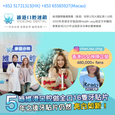
+852 51721315(HK)
+853 65585927(Macau)