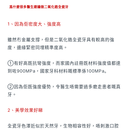
爲什麼很多醫生建議做二氧化鋯全瓷牙
1、因為佢密度大、強度高
雖然冇金屬支撐，但是二氧化鋯全瓷牙具有較高的強
度，邊緣緊密同埋精準度高。
①有好高既抗彎強度，而家國內註冊既材料強度值都達
到咗900MPa，國家牙科材料嘅標準係100MPa。
②因為佢既強度優勢，令醫生唔需要過多磨走患者嘅真
牙。
2、美學效果好睇
全瓷牙色澤近似於天然牙，生物相容性好，唔刺激口腔