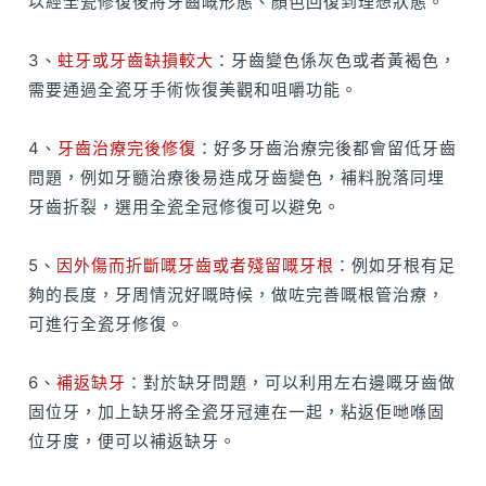
以經全瓷修復後將牙齒嘅形態、顏色回復到理想狀態。
3、
蛀牙或牙齒缺損較大
：牙齒變色係灰色或者黃褐色，
需要通過全瓷牙手術恢復美觀和咀嚼功能。
4、
牙齒治療完後修復
：好多牙齒治療完後都會留低牙齒
問題，例如牙髓治療後易造成牙齒變色，補料脫落同埋
牙齒折裂，選用全瓷全冠修復可以避免。
5、
因外傷而折斷嘅牙齒或者殘留嘅牙根
：例如牙根有足
夠的長度，牙周情況好嘅時候，做咗完善嘅根管治療，
可進行全瓷牙修復。
6、
補返缺牙
：對於缺牙問題，可以利用左右邊嘅牙齒做
固位牙，加上缺牙將全瓷牙冠連在一起，粘返佢哋喺固
位牙度，便可以補返缺牙。