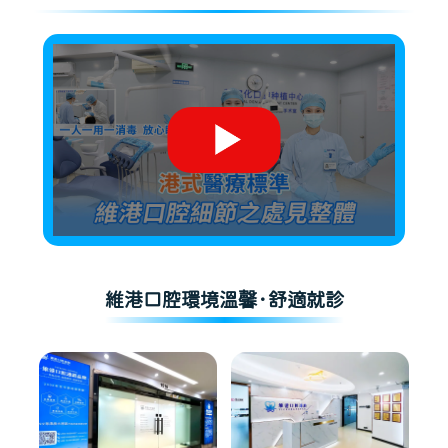
維港口腔環境溫馨·舒適就診