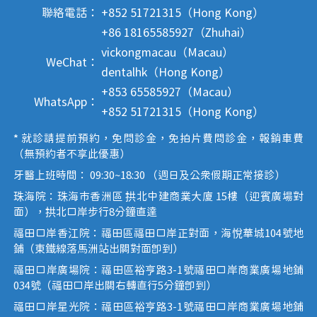
聯絡電話：
+852 51721315（Hong Kong）
+86 18165585927（Zhuhai）
vickongmacau（Macau）
WeChat：
dentalhk（Hong Kong）
+853 65585927（Macau）
WhatsApp：
+852 51721315（Hong Kong）
* 就診請提前預約，免問診金，免拍片費問診金，報銷車費
（無預約者不享此優惠）
牙醫上班時間： 09:30~18:30 （週日及公眾假期正常接診）
珠海院：珠海市香洲區 拱北中建商業大廈 15樓（迎賓廣場對
面），拱北口岸步行8分鐘直達
福田口岸香江院：福田區福田口岸正對面，海悅華城104號地
鋪（東鐵線落馬洲站出關對面即到）
福田口岸廣場院：福田區裕亨路3-1號福田口岸商業廣場地鋪
034號（福田口岸出關右轉直行5分鐘即到）
福田口岸星光院：福田區裕亨路3-1號福田口岸商業廣場地鋪