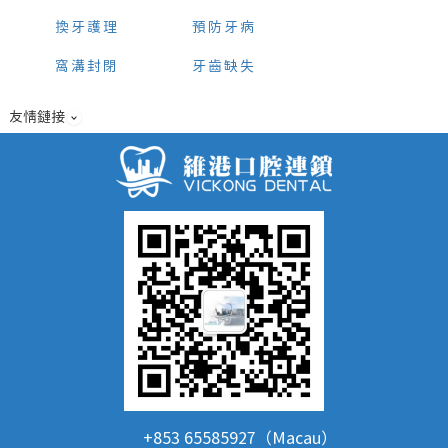
換牙護理
預防牙病
窩溝封閉
牙齒缺失
友情鏈接
+853 65585927（Macau）