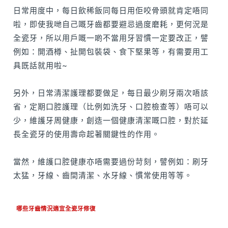
日常用度中，每日飲稀飯同每日用佢咬骨頭就肯定唔同
啦，即使我哋自己嘅牙齒都要避忌過度磨耗，更何況是
全瓷牙，所以用戶嘅一啲不當用牙習慣一定要改正，譬
例如：開酒樽、扯開包裝袋、食下堅果等，有需要用工
具既話就用啦~
另外，日常清潔護理都要做足，每日最少刷牙兩次唔該
省，定期口腔護理（比例如洗牙、口腔檢查等）唔可以
少，維護牙周健康，創造一個健康清潔嘅口腔，對於延
長全瓷牙的使用壽命起著關鍵性的作用。
當然，維護口腔健康亦唔需要過份苛刻，譬例如：刷牙
太猛，牙線、齒間清潔、水牙線、慣常使用等等。
哪些牙齒情況適宜全瓷牙修復