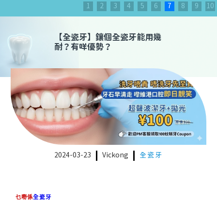
1
2
3
4
5
6
7
8
9
10
【
全瓷牙
】
鑲個全瓷牙能用幾
耐？有咩優勢？
2024-03-23
Vickong
全瓷牙
乜嘢係
全瓷牙