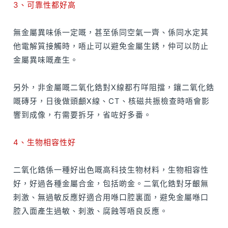
3、可靠性都好高
無金屬異味係一定嘅，甚至係同空氣一齊、係同水定其
他電解質接觸時，唔止可以避免金屬生銹，仲可以防止
金屬異味嘅產生。
另外，非金屬嘅二氧化鋯對X線都冇咩阻擋，鑲二氧化鋯
嘅磚牙，日後做頭顱X線、CT、核磁共振檢查時唔會影
響到成像，冇需要拆牙，省咗好多番。
4、生物相容性好
二氧化鋯係一種好出色嘅高科技生物材料，生物相容性
好，好過各種金屬合金，包括啲金。二氧化鋯對牙齦無
刺激、無過敏反應好適合用喺口腔裏面，避免金屬喺口
腔入面產生過敏、刺激、腐蝕等唔良反應。