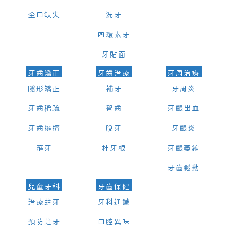
全口缺失
洗牙
四環素牙
牙貼面
牙齒矯正
牙齒治療
牙周治療
隱形矯正
補牙
牙周炎
牙齒稀疏
智齒
牙齦出血
牙齒擁擠
脫牙
牙齦炎
箍牙
杜牙根
牙齦萎縮
牙齒鬆動
兒童牙科
牙齒保健
治療蛀牙
牙科通識
預防蛀牙
口腔異味