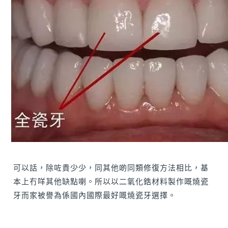
可以話，除咗貴少少，同其他啲同類修復方法相比，基
本上冇咩其他缺點喇。所以
以二氧化鋯材料製作嘅燒瓷
牙而家被譽為係國內國際最好嘅燒瓷牙選擇。