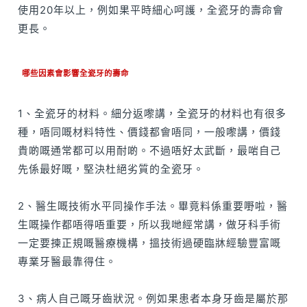
使用20年以上，例如果平時細心呵護，全瓷牙的壽命會
更長。
哪些因素會影響全瓷牙的壽命
1、全瓷牙的材料。細分返嚟講，全瓷牙的材料也有很多
種，唔同嘅材料特性、價錢都會唔同，一般嚟講，價錢
貴啲嘅通常都可以用耐啲。不過唔好太武斷，最啱自己
先係最好嘅，堅決杜絕劣質的全瓷牙。
2、醫生嘅技術水平同操作手法。畢竟料係重要嘢啦，醫
生嘅操作都唔得唔重要，所以我哋經常講，做牙科手術
一定要揀正規嘅醫療機構，搵技術過硬臨牀經驗豐富嘅
專業牙醫最靠得住。
3、病人自己嘅牙齒狀況。例如果患者本身牙齒是屬於那