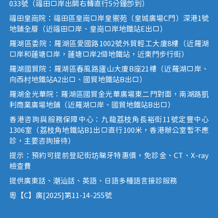
033號（福田口岸出關右轉直行5分鐘即到）
福田皇崗院：福田區皇崗口岸皇禦苑（皇城廣場C門）深港1號
地鋪全層（近福田口岸、皇崗口岸地鐵站E出口）
羅湖區委院：羅湖區愛國路1002號外貿輕工大廈8樓（近羅湖
口岸和蓮塘口岸，蓮塘口岸2個地鐵站，近東門步行街）
羅湖國貿院：羅湖區春風路廬山大廈B座21樓（近羅湖口岸、
向西村地鐵站A2出口、國貿地鐵站B出口）
羅湖金光華院：羅湖區國貿金光華廣場東二門對面，南湖路凱
利商業廣場地鋪（近羅湖口岸、國貿地鐵站B出口）
香港咨詢與服務保障中心：九龍荔枝角長裕街11號定豐中心
1306室（荔枝角地鐵站B1出口直行100米，香港辦公室暫不應
診，主要咨詢接待）
提示：預約可提前登記街坊睇牙特惠價，免診金、CT、X-ray
檢查費
提供廣東話、潮汕話、英語、日語多種語言接診服務
粵【C】廣[2025]第11-14-255號