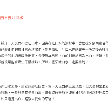
天內不要吐口水
：拔牙一天之內不要吐口水。因為在吐口水的過程中，會使拔牙創內癒合
來已經止血的拔牙窩再次出血。能看懂版：吐口水你總會先一吸然後再吐
內癒合的血塊被吸吮出來，會使原本已經止血的創傷處再次出血，很難止
那就很可能會產生干槽症啦。所以，拔牙吐口水一定要控制。
小時內口水太多，那就輕輕咽回去，第一天流血是正常現象，但大量的出血
所好轉，一般只會有少量血絲，這個時候雖然不能刷牙但是卻可以輕輕漱
，如果還是出血，趕緊去找你的牙醫！