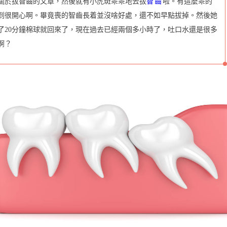
關於拔智齒的文章，然後就有小虎斑乖乖地去拔
智齒
啦。有這麼乖的
到很開心啊。畢竟喪的智齒長着並沒啥好處，還不如早點拔掉。然後她
了20分鐘棉球就回來了，現在過去已經兩個多小時了，吐口水還是很多
啊？