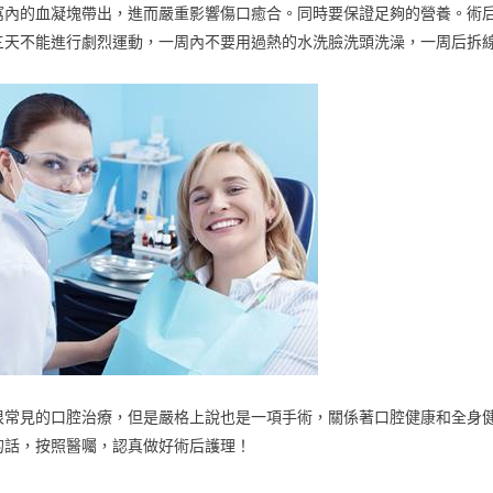
窩內的血凝塊帶出，進而嚴重影響傷口癒合。同時要保證足夠的營養。術
三天不能進行劇烈運動，一周內不要用過熱的水洗臉洗頭洗澡，一周后拆
很常見的口腔治療，但是嚴格上說也是一項手術，關係著口腔健康和全身
的話，按照醫囑，認真做好術后護理！