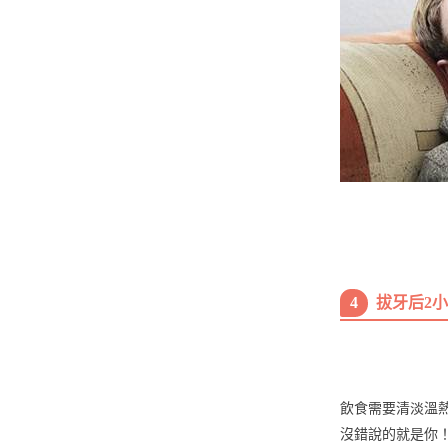
4
拔牙后2
飲食需要清淡溫
沒錯說的就是你