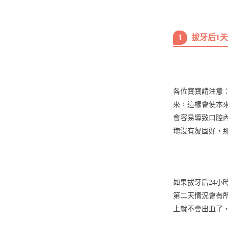
1
拔牙后1
各位寶寶請注意
來，這樣會使本
會容易導致口腔
塊沒有凝固好，
如果拔牙后24
第二天情況會有
上就不會出血了