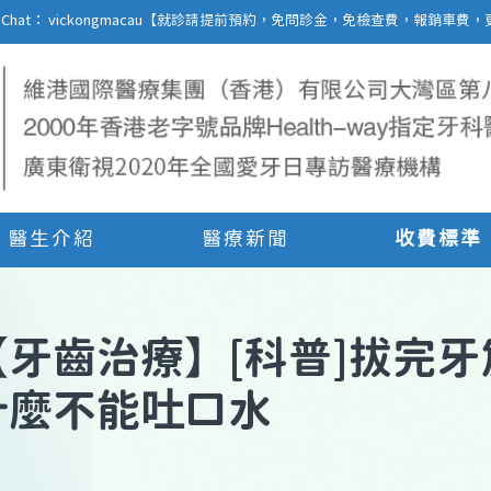
27 | WeChat： vickongmacau【就診請提前預約，免問診金，免檢查費，報銷
醫生介紹
醫療新聞
收費標準
【
牙齒治療
】
[科普]拔完牙
什麼不能吐口水