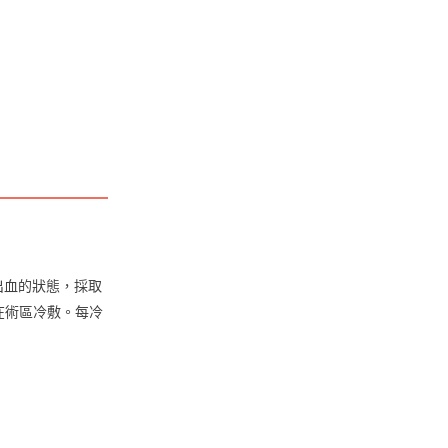
出血的狀態，採取
在術區冷敷。每冷