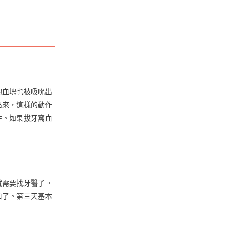
的血塊也被吸吮出
出來，這樣的動作
住。如果拔牙窩血
就需要找牙醫了。
口了。第三天基本