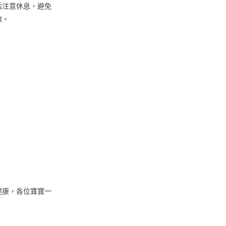
后注意休息，避免
線。
健康，各位寶寶一