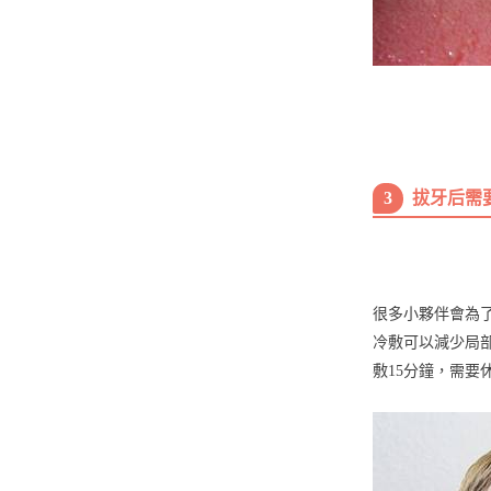
3
拔牙后需
很多小夥伴會為
冷敷可以減少局部
敷15分鐘，需要