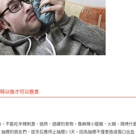
小時以後才可以進食
熱，不能吃辛辣刺激、過熱、過硬的食物，像麻辣小龍蝦、火鍋、燒烤什
！抽煙的朋友們，拔牙后應停止抽煙2-3天。因為抽煙不僅會造成傷口出血