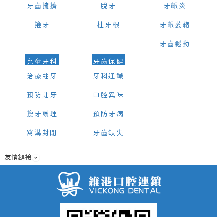
牙齒擁擠
脫牙
牙齦炎
箍牙
杜牙根
牙齦萎縮
牙齒鬆動
兒童牙科
牙齒保健
治療蛀牙
牙科通識
預防蛀牙
口腔異味
換牙護理
預防牙病
窩溝封閉
牙齒缺失
友情鏈接