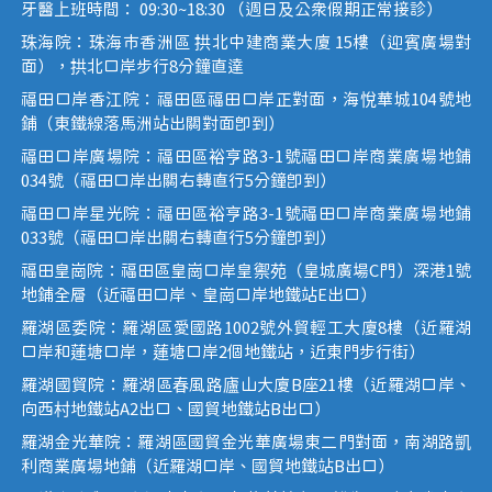
牙醫上班時間： 09:30~18:30 （週日及公眾假期正常接診）
珠海院：珠海市香洲區 拱北中建商業大廈 15樓（迎賓廣場對
面），拱北口岸步行8分鐘直達
福田口岸香江院：福田區福田口岸正對面，海悅華城104號地
鋪（東鐵線落馬洲站出關對面即到）
福田口岸廣場院：福田區裕亨路3-1號福田口岸商業廣場地鋪
034號（福田口岸出關右轉直行5分鐘即到）
福田口岸星光院：福田區裕亨路3-1號福田口岸商業廣場地鋪
033號（福田口岸出關右轉直行5分鐘即到）
福田皇崗院：福田區皇崗口岸皇禦苑（皇城廣場C門）深港1號
地鋪全層（近福田口岸、皇崗口岸地鐵站E出口）
羅湖區委院：羅湖區愛國路1002號外貿輕工大廈8樓（近羅湖
口岸和蓮塘口岸，蓮塘口岸2個地鐵站，近東門步行街）
羅湖國貿院：羅湖區春風路廬山大廈B座21樓（近羅湖口岸、
向西村地鐵站A2出口、國貿地鐵站B出口）
羅湖金光華院：羅湖區國貿金光華廣場東二門對面，南湖路凱
利商業廣場地鋪（近羅湖口岸、國貿地鐵站B出口）