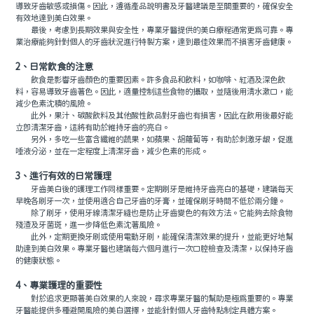
導致牙齒敏感或損傷。因此，遵循產品說明書及牙醫建議是至關重要的，確保安全
有效地達到美白效果。
最後，考慮到長期效果與安全性，專業牙醫提供的美白療程通常更為可靠。專
業治療能夠針對個人的牙齒狀況進行特製方案，達到最佳效果而不損害牙齒健康。
2、日常飲食的注意
飲食是影響牙齒顏色的重要因素。許多食品和飲料，如咖啡、紅酒及深色飲
料，容易導致牙齒著色。因此，適量控制這些食物的攝取，並隨後用清水漱口，能
減少色素沈積的風險。
此外，果汁、碳酸飲料及其他酸性飲品對牙齒也有損害，因此在飲用後最好能
立即清潔牙齒，這將有助於維持牙齒的亮白。
另外，多吃一些富含纖維的蔬果，如蘋果、胡蘿蔔等，有助於刺激牙龈，促進
唾液分泌，並在一定程度上清潔牙齒，減少色素的形成。
3、進行有效的日常護理
牙齒美白後的護理工作同樣重要。定期刷牙是維持牙齒亮白的基礎，建議每天
早晚各刷牙一次，並使用適合自己牙齒的牙膏，並確保刷牙時間不低於兩分鐘。
除了刷牙，使用牙線清潔牙縫也是防止牙齒變色的有效方法。它能夠去除食物
殘渣及牙菌斑，進一步降低色素沈著風險。
此外，定期更換牙刷或使用電動牙刷，能確保清潔效果的提升，並能更好地幫
助達到美白效果。專業牙醫也建議每六個月進行一次口腔檢查及清潔，以保持牙齒
的健康狀態。
4、專業護理的重要性
對於追求更顯著美白效果的人來說，尋求專業牙醫的幫助是極為重要的。專業
牙醫能提供多種避開風險的美白選擇，並能針對個人牙齒特點制定具體方案。