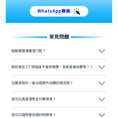
WhatsApp聯絡
常見問題
點解要選擇維港口腔？
維港口腔踐行「醫道濟世」的大學校訓，各分院匯聚來自香港、內地的
博士碩士高資歷牙醫，十七年穩定開診。榮獲「2024香港企業領袖品
假如我在 CT 掃描後不接受報價，我將會被收費嗎？？
牌」、「2025香港企業領袖品牌」，是諾貝爾種植系統全球放心植牙中
心，香港新城電台與廣東衛視推薦品牌
不會！只要未開始實際服務之前，你不會被收取任何費用。
至今已服務超過三十個國家和地區的顧客，受到粵港澳大灣區及周邊城
市市民極高的口碑評價及信任推薦 珠海、深圳設有八大分院，香港亦設
治療過程中，會出現額外加價的情況嗎？
有咨詢及服務保障中心，有任何問題都可以隨時預約免費咨詢，讓人十
分放心
不會，治療前我們會詳細說明治療方案及對應的價錢，顧客同意並簽字
後，我們才會正式進行診療服務
我可以透過港幣支付費用嗎？
可以。維港口腔會按照當日匯率轉算收取費用，而匯率會及時告知客人
我可以隨時更改預約時間嗎？