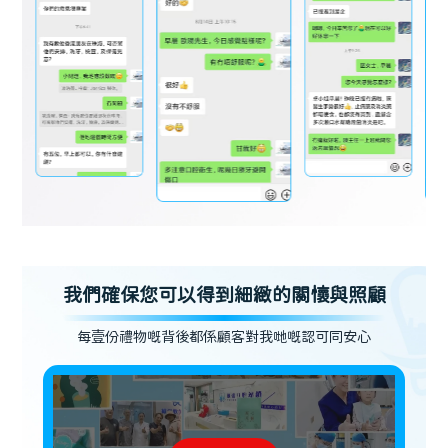
我們確保您可以得到細緻的關懷與照顧
每壹份禮物嘅背後都係顧客對我哋嘅認可同安心