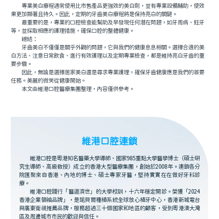
專業美白療程通常使用比市售產品更強效的美白劑，並有專業設備輔助，使效
果更加顯著且持久。因此，定期的牙齒美白療程將是保持亮白的關鍵。
最重要的是，專業的口腔檢查能幫助及早發現任何潛在問題，如牙周病、蛀牙
等，並採取相應的護理措施，確保口腔的整體健康。
總結：
牙齒美白不僅僅是關乎外觀的問題，它與我們的健康息息相關。選擇合適的美
白方法、注意日常飲食、進行有效護理以及定期專業檢查，都是維持亮白牙齒的重
要步驟。
因此，無論是選擇居家美白還是尋求專業護理，確保牙齒健康應是我們的首要
任務。美麗的微笑從健康開始。
本文由維港口腔醫療集團整理，內容僅供參考。
維港口腔連鎖
維港口腔是粵港知名醫藥大學導師、國家985重點大學醫學博士（碩士研
究生導師、高級教授）成立的香港大型醫療集團，創始於2008年。連鎖各分
院匯聚來自香港、內地的博士、碩士專家牙醫，堅持實實在在做好牙科診
療。
維港口腔踐行「醫道濟世」的大學校訓，十六年穩定開診。榮獲「2024
香港企業領袖品牌」，是諾貝爾種植系統全球放心植牙中心，香港新城電台
與廣東衛視推薦品牌，服務超過三十個國家和地區的顧客，受到粵港澳大灣
區及周邊城市市民的歡迎與信任。