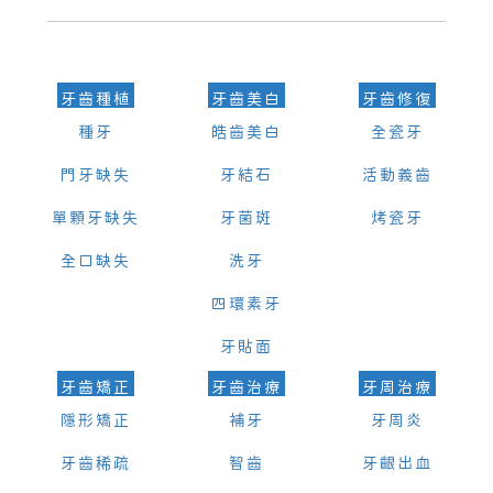
可以，請盡早通過wechat或whatsapp聯絡我們，告知我們你原本預約
的時間及資料，並且重新預約的日期及時段
牙齒種植
牙齒美白
牙齒修復
種牙
皓齒美白
全瓷牙
門牙缺失
牙結石
活動義齒
單顆牙缺失
牙菌斑
烤瓷牙
全口缺失
洗牙
四環素牙
牙貼面
牙齒矯正
牙齒治療
牙周治療
隱形矯正
補牙
牙周炎
牙齒稀疏
智齒
牙齦出血