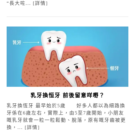
“長大咗...
[詳情]
乳牙換恒牙 前後留意咩嘢？
乳牙換恆牙 最早始於5歲 好多人都以為細路換
牙係在6歲左右，實際上，由5至7歲開始，小朋友
嘅乳牙就會一粒一粒鬆動、脫落，原有嘅牙齒被更
換，...
[詳情]