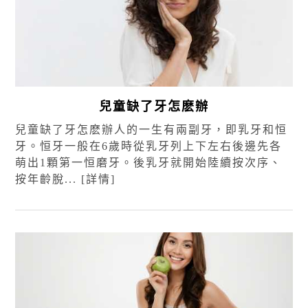
兒童缺了牙怎麽辦
兒童缺了牙怎麽辦人的一生有兩副牙，即乳牙和恒
牙。恒牙一般在6歲時從乳牙列上下左右後邊先各
萌出1顆第一恒磨牙。後乳牙就開始陸續按次序、
按年齡脫...
[詳情]