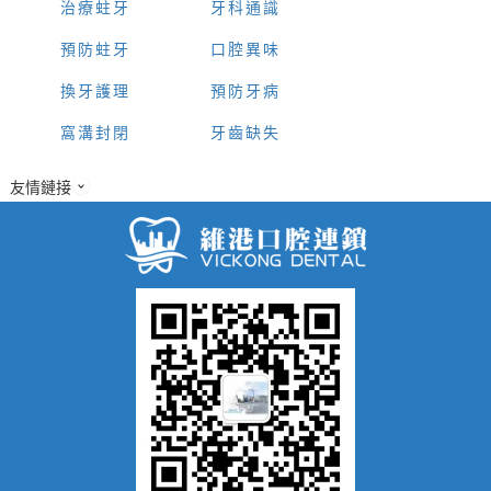
治療蛀牙
牙科通識
預防蛀牙
口腔異味
換牙護理
預防牙病
窩溝封閉
牙齒缺失
友情鏈接