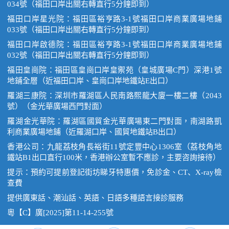
034號（福田口岸出關右轉直行5分鐘即到）
福田口岸星光院：福田區裕亨路3-1號福田口岸商業廣場地鋪
033號（福田口岸出關右轉直行5分鐘即到）
福田口岸啟德院：福田區裕亨路3-1號福田口岸商業廣場地鋪
032號（福田口岸出關右轉直行5分鐘即到）
福田皇崗院：福田區皇崗口岸皇禦苑（皇城廣場C門）深港1號
地鋪全層（近福田口岸、皇崗口岸地鐵站E出口）
羅湖三康院：深圳市羅湖區人民南路熙龍大廈一樓二樓（2043
號）（金光華廣場西門對面）
羅湖金光華院：羅湖區國貿金光華廣場東二門對面，南湖路凱
利商業廣場地鋪（近羅湖口岸、國貿地鐵站B出口）
香港公司：九龍荔枝角長裕街11號定豐中心1306室（荔枝角地
鐵站B1出口直行100米，香港辦公室暫不應診，主要咨詢接待）
提示：預約可提前登記街坊睇牙特惠價，免診金、CT、X-ray檢
查費
提供廣東話、潮汕話、英語、日語多種語言接診服務
粵【C】廣[2025]第11-14-255號