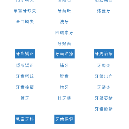
單顆牙缺失
牙菌斑
烤瓷牙
全口缺失
洗牙
四環素牙
牙貼面
牙齒矯正
牙齒治療
牙周治療
隱形矯正
補牙
牙周炎
牙齒稀疏
智齒
牙齦出血
牙齒擁擠
脫牙
牙齦炎
箍牙
杜牙根
牙齦萎縮
牙齒鬆動
兒童牙科
牙齒保健