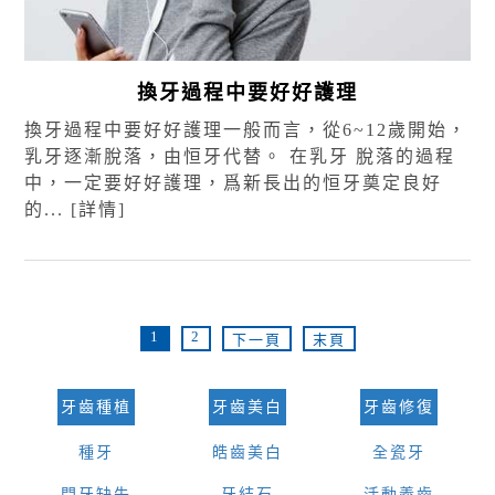
換牙過程中要好好護理
換牙過程中要好好護理一般而言，從6~12歲開始，
乳牙逐漸脫落，由恒牙代替。 在乳牙 脫落的過程
中，一定要好好護理，爲新長出的恒牙奠定良好
的...
[詳情]
1
2
下一頁
末頁
牙齒種植
牙齒美白
牙齒修復
種牙
皓齒美白
全瓷牙
門牙缺失
牙結石
活動義齒