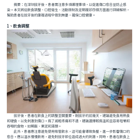
摘要：在深圳拔牙後，患者需注意多項護理事項，以促進傷口愈合並防止感
染。本文將從飲食調整、口腔衛生、活動限制及定期複診四個方面進行詳細解析，
幫助患者在拔牙後的康複過程中做到無憂，確保口腔健康。
1、飲食調整
拔牙後，患者在飲食上的調整至關重要。剛拔牙的前幾天，建議避免食用熱食
和硬食，以免刺激到傷口。爲了減輕疼痛和不適，建議選擇較爲溫和且容易咀嚼和
吞咽的食物，如稀飯、果泥和湯類。
此外，患者應注意避免使用吸管飲水，這可能會導致負壓，進一步影響傷口的
愈合。應以溫水慢慢飲用，避免對拔牙部位造成過大的刺激。同時，患者在飲食上