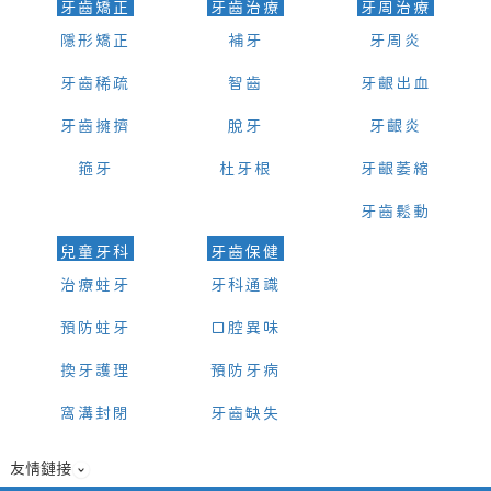
牙齒矯正
牙齒治療
牙周治療
隱形矯正
補牙
牙周炎
牙齒稀疏
智齒
牙齦出血
牙齒擁擠
脫牙
牙齦炎
箍牙
杜牙根
牙齦萎縮
牙齒鬆動
兒童牙科
牙齒保健
治療蛀牙
牙科通識
預防蛀牙
口腔異味
換牙護理
預防牙病
窩溝封閉
牙齒缺失
友情鏈接