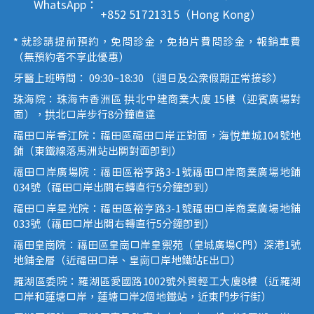
WhatsApp：
+852 51721315（Hong Kong）
* 就診請提前預約，免問診金，免拍片費問診金，報銷車費
（無預約者不享此優惠）
牙醫上班時間： 09:30~18:30 （週日及公眾假期正常接診）
珠海院：珠海市香洲區 拱北中建商業大廈 15樓（迎賓廣場對
面），拱北口岸步行8分鐘直達
福田口岸香江院：福田區福田口岸正對面，海悅華城104號地
鋪（東鐵線落馬洲站出關對面即到）
福田口岸廣場院：福田區裕亨路3-1號福田口岸商業廣場地鋪
034號（福田口岸出關右轉直行5分鐘即到）
福田口岸星光院：福田區裕亨路3-1號福田口岸商業廣場地鋪
033號（福田口岸出關右轉直行5分鐘即到）
福田皇崗院：福田區皇崗口岸皇禦苑（皇城廣場C門）深港1號
地鋪全層（近福田口岸、皇崗口岸地鐵站E出口）
羅湖區委院：羅湖區愛國路1002號外貿輕工大廈8樓（近羅湖
口岸和蓮塘口岸，蓮塘口岸2個地鐵站，近東門步行街）