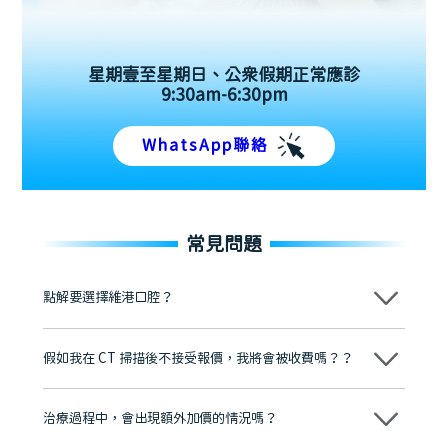
星期壹至星期日、公眾假期正常應診
9:30am-6:30pm
WhatsApp聯絡
常見問題
點解要選擇維港口腔？
維港口腔踐行「醫道濟世」的大學校訓，各分院匯聚來自香港、內地的
博士碩士高資歷牙醫，十七年穩定開診。榮獲「2024香港企業領袖品
假如我在 CT 掃描後不接受報價，我將會被收費嗎？？
牌」、「2025香港企業領袖品牌」，是諾貝爾種植系統全球放心植牙中
心，香港新城電台與廣東衛視推薦品牌
不會！只要未開始實際服務之前，你不會被收取任何費用。
至今已服務超過三十個國家和地區的顧客，受到粵港澳大灣區及周邊城
市市民極高的口碑評價及信任推薦 珠海、深圳設有八大分院，香港亦設
治療過程中，會出現額外加價的情況嗎？
有咨詢及服務保障中心，有任何問題都可以隨時預約免費咨詢，讓人十
分放心
不會，治療前我們會詳細說明治療方案及對應的價錢，顧客同意並簽字