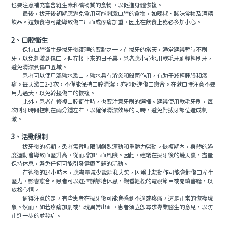
也要注意補充富含維生素和礦物質的食物，以促進身體恢複。
最後，拔牙後初期應避免食用可能刺激口腔的食物，如辣椒、酸味食物及酒精
飲品。這類食物可能導致傷口出血或疼痛加重，因此在飲食上務必多加小心。
2、口腔衛生
保持口腔衛生是拔牙後護理的要點之一。在拔牙的當天，通常建議暫時不刷
牙，以免刺激到傷口。但在接下來的日子裏，患者應小心地用軟毛牙刷輕輕刷牙，
避免清潔到傷口區域。
患者可以使用溫鹽水漱口，鹽水具有消炎和殺菌作用，有助于減輕腫脹和疼
痛。每天漱口2-3次，不僅能保持口腔清潔，亦能促進傷口愈合。在漱口時注意不要
用力過大，以免幹擾傷口的恢複。
此外，患者在修複口腔衛生時，也要注意牙刷的選擇。建議使用軟毛牙刷，每
次刷牙時間控制在兩分鍾左右，以確保清潔效果的同時，避免對拔牙部位造成刺
激。
3、活動限制
拔牙後的初期，患者需暫時限制劇烈運動和重體力勞動。恢複期內，身體的過
度運動會導致血壓升高，從而增加出血風險。因此，建議在拔牙後的幾天裏，盡量
保持休息，避免任何可能引發健康問題的活動。
在術後的24小時內，應盡量減少說話和大笑，因爲此類動作可能會對傷口産生
壓力，影響愈合。患者可以選擇靜靜地休息，觀看輕松的電視節目或閱讀書籍，以
放松心情。
值得注意的是，有些患者在拔牙後可能會感到不適或疼痛，這是正常的恢複現
象。然而，如若疼痛加劇或出現異常出血，患者須立即尋求專業醫生的意見，以防
止進一步的並發症。