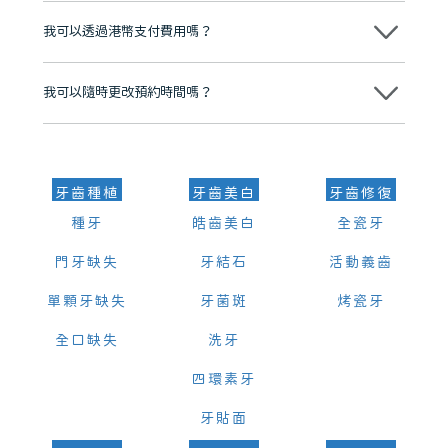
後，我們才會正式進行診療服務
我可以透過港幣支付費用嗎？
可以。維港口腔會按照當日匯率轉算收取費用，而匯率會及時告知客人
我可以隨時更改預約時間嗎？
可以，請盡早通過wechat或whatsapp聯絡我們，告知我們你原本預約
的時間及資料，並且重新預約的日期及時段
牙齒種植
牙齒美白
牙齒修復
種牙
皓齒美白
全瓷牙
門牙缺失
牙結石
活動義齒
單顆牙缺失
牙菌斑
烤瓷牙
全口缺失
洗牙
四環素牙
牙貼面