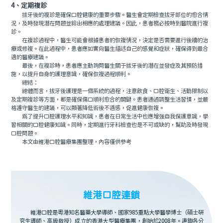
4、定期複診
拔牙後的複診是確保口腔健康的重要步驟。醫生會定期檢查拔牙部位的愈合情
況，及時發現潛在問題並給出相應的處理建議。因此，患者務必按時到醫院進行複
診。
在複診過程中，醫生可能會根據患者的恢複情況，決定是否需要進行後續的治
療或修複。在此過程中，患者應如實向醫生描述自己的感覺和症狀，確保得到最合
適的醫療建議。
最後，在複診時，患者應主動詢問醫生關于拔牙後的潛在並發症及其預防措
施，以提升自身的護理意識，確保恢複過程順利。
總結：
總體而言，拔牙後護理是一個系統的過程，注意飲食、口腔衛生、活動限制以
及定期複診等方面，都是確保傷口順利愈合的關鍵。患者通過調整生活習慣，並嚴
格遵守醫生的建議，可以顯著降低術後不適感，促進健康恢複。
爲了提升口腔護理水平和知識，患者在日常生活中也應增強自我保護意識，學
習相關的口腔健康知識。同時，定期進行牙科檢查也是不可或缺的，幫助及時發現
口腔問題。
本文由維港口腔醫療集團整理，內容僅供參考
維港口腔連鎖
維港口腔是粵港知名醫藥大學導師、國家985重點大學醫學博士（碩士研
究生導師、高級教授）成立的香港大型醫療集團，創始於2008年。連鎖各分