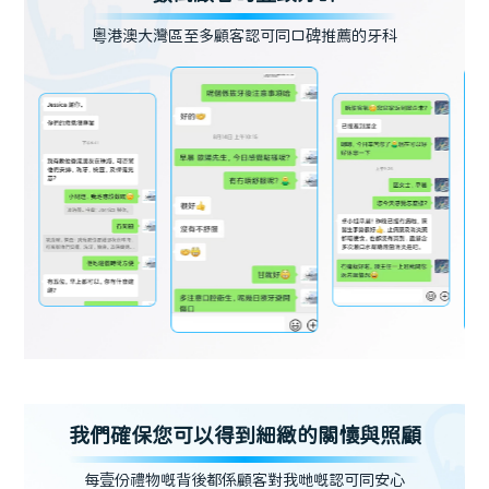
粵港澳大灣區至多顧客認可同口碑推薦的牙科
我們確保您可以得到細緻的關懷與照顧
每壹份禮物嘅背後都係顧客對我哋嘅認可同安心