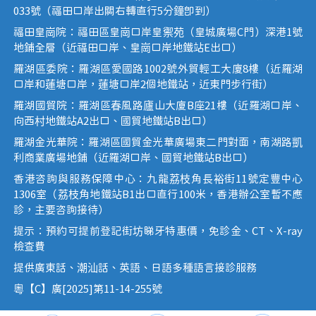
033號（福田口岸出關右轉直行5分鐘即到）
福田皇崗院：福田區皇崗口岸皇禦苑（皇城廣場C門）深港1號
地鋪全層（近福田口岸、皇崗口岸地鐵站E出口）
羅湖區委院：羅湖區愛國路1002號外貿輕工大廈8樓（近羅湖
口岸和蓮塘口岸，蓮塘口岸2個地鐵站，近東門步行街）
羅湖國貿院：羅湖區春風路廬山大廈B座21樓（近羅湖口岸、
向西村地鐵站A2出口、國貿地鐵站B出口）
羅湖金光華院：羅湖區國貿金光華廣場東二門對面，南湖路凱
利商業廣場地鋪（近羅湖口岸、國貿地鐵站B出口）
香港咨詢與服務保障中心：九龍荔枝角長裕街11號定豐中心
1306室（荔枝角地鐵站B1出口直行100米，香港辦公室暫不應
診，主要咨詢接待）
提示：預約可提前登記街坊睇牙特惠價，免診金、CT、X-ray
檢查費
提供廣東話、潮汕話、英語、日語多種語言接診服務
粵【C】廣[2025]第11-14-255號