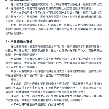
3、服務質量的關注
杜牙根的服務團隊整體素質較高，對于顧客的需求反應迅速，服務態度熱情友
好。在用餐期間，顧客可隨時向服務員詢問菜單上的菜品信息或尋求建議。
不過，在高峰時段，服務的效率可能會受到一定影響。因此，顧客在點餐時需
耐心等待，避免在等候過程中表現得過于急躁。同時，對于服務員的建議也務必給
予肯定，良好的互動能夠提升整體的用餐體驗。
針對一些特殊飲食需求的客人，如過敏或忌口的情況，及時告知服務員可以幫
助他們做出更妥善的安排。這樣不僅保障了用餐的安全性，也能讓顧客享受到定制
化的服務體驗。
4、用餐禮儀的遵循
在杜牙根用餐，適當的用餐禮儀是必不可少的。這不僅體現了對餐廳的尊重，
也讓自己在社交場合中顯得更加得體。比如，在就餐前先等待所有人上菜後再開始
動筷，是一種禮貌的表現。
用餐過程中，盡量避免大聲喧嘩，保持低聲交談，這樣不僅能夠讓他人更好地
享受用餐時光，也顯得自己更爲紳士淑女。此外，使用餐具時盡量避免發出大的聲
音，以免打擾到其他食客。
最後，用餐結束後，記得禮貌地與服務員交流，感謝他們的服務，這樣的小細
節往往能給他人留下良好的印象，並爲你下次訪問鋪路。
總結：
總的來說，深圳杜牙根的餐飲體驗獨特，環境舒適，菜品豐盛，再加上優質的
服務，使其成爲了衆多食客心目中的美食勝地。在體驗過程中，注意環境氛圍、菜
單選擇、服務質量及用餐禮儀，將能讓你在杜牙根的旅程更加愉悅。
通過以上的分享，希望每位前來杜牙根的食客都能享受到獨特的美味，同時遵
守就餐禮儀，帶來更加愉快的用餐體驗。期待與你在杜牙根相見！
本文由維港口腔醫療集團整理，內容僅供參考