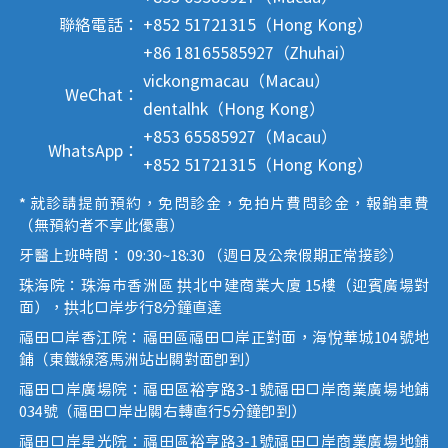
聯絡電話：
+852 51721315（Hong Kong）
+86 18165585927（Zhuhai）
vickongmacau（Macau）
WeChat：
dentalhk（Hong Kong）
+853 65585927（Macau）
WhatsApp：
+852 51721315（Hong Kong）
* 就診請提前預約，免問診金，免拍片費問診金，報銷車費
（無預約者不享此優惠）
牙醫上班時間： 09:30~18:30 （週日及公眾假期正常接診）
珠海院：珠海市香洲區 拱北中建商業大廈 15樓（迎賓廣場對
面），拱北口岸步行8分鐘直達
福田口岸香江院：福田區福田口岸正對面，海悅華城104號地
鋪（東鐵線落馬洲站出關對面即到）
福田口岸廣場院：福田區裕亨路3-1號福田口岸商業廣場地鋪
034號（福田口岸出關右轉直行5分鐘即到）
福田口岸星光院：福田區裕亨路3-1號福田口岸商業廣場地鋪