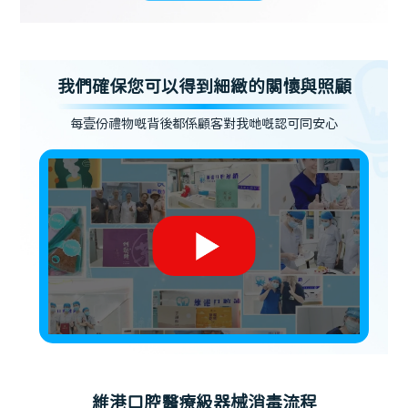
我們確保您可以得到細緻的關懷與照顧
每壹份禮物嘅背後都係顧客對我哋嘅認可同安心
維港口腔醫療級器械消毒流程