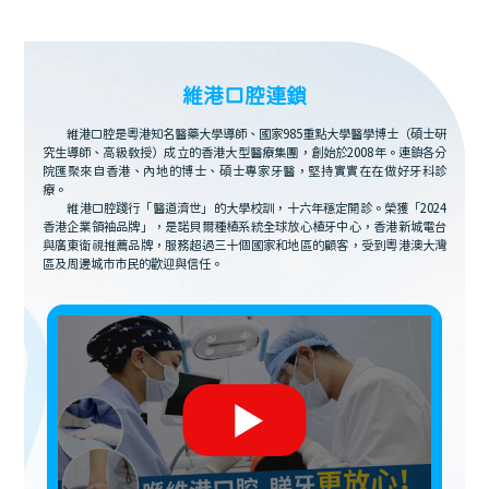
維港口腔連鎖
維港口腔是粵港知名醫藥大學導師、國家985重點大學醫學博士（碩士研
究生導師、高級教授）成立的香港大型醫療集團，創始於2008年。連鎖各分
院匯聚來自香港、內地的博士、碩士專家牙醫，堅持實實在在做好牙科診
療。
維港口腔踐行「醫道濟世」的大學校訓，十六年穩定開診。榮獲「2024
香港企業領袖品牌」，是諾貝爾種植系統全球放心植牙中心，香港新城電台
與廣東衛視推薦品牌，服務超過三十個國家和地區的顧客，受到粵港澳大灣
區及周邊城市市民的歡迎與信任。