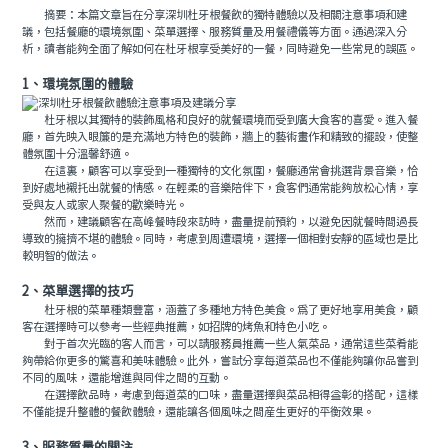
摘要：本篇文章旨在分享深圳杜牙根餐飲的獨特體驗以及相關注意事項和建
議，包括餐廳的環境氛圍、菜單選擇、服務質量及用餐禮儀等方面。通過深入分
析，讀者能夠全面了解如何在杜牙根享受美好的一餐，同時避免一些常見的誤區。
1、環境氛圍的體驗
杜牙根以其獨特的裝飾風格和良好的就餐環境而受到廣大食客的喜愛。進入餐
廳，首先映入眼簾的是充滿地方特色的裝飾，牆上的藝術畫作和精致的擺設，使整
體氛圍十分溫馨舒適。
在這裏，顧客可以享受到一種獨特的文化氛圍，餐廳通常會挑選背景音樂，恰
到好處地襯托出就餐的情感。在輕柔的音樂陪伴下，食客們通常能夠放松心情，享
受與友人或家人聚餐的歡樂時光。
然而，建議顧客在高峰餐時段來訪時，盡量提前預約，以避免因就餐時間過長
導致的擁擠不堪的體驗。同時，考慮到周遭環境，選擇一個相對安靜的區域也是比
較明智的做法。
2、菜單選擇的技巧
杜牙根的菜單種類豐富，涵蓋了多種地方特色美食。爲了更好地享用美食，顧
客在選擇時可以參考一些經典推薦，如招牌的烤魚和特色小吃。
對于首次光臨的客人而言，可以請服務員推薦一些人氣菜品，通常這些菜肴能
夠帶給你更多的驚喜和美味體驗。此外，嘗試分享每道菜品也不僅能夠讓你品嘗到
不同的風味，還能增進與同伴之間的互動。
在選擇飲品時，考慮到每道菜的口味，盡量選擇與菜品相得益彰的搭配，這樣
不僅能提升整體的餐飲體驗，還能讓各個風味之間産生更好的平衡效果。