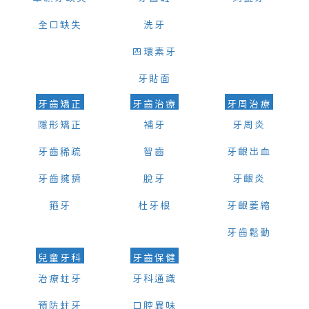
全口缺失
洗牙
四環素牙
牙貼面
牙齒矯正
牙齒治療
牙周治療
隱形矯正
補牙
牙周炎
牙齒稀疏
智齒
牙齦出血
牙齒擁擠
脫牙
牙齦炎
箍牙
杜牙根
牙齦萎縮
牙齒鬆動
兒童牙科
牙齒保健
治療蛀牙
牙科通識
預防蛀牙
口腔異味