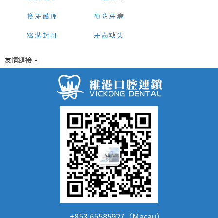
換牙護理
預防牙病
窩溝封閉
牙齒缺失
友情鏈接
+853 65585927（Macau）