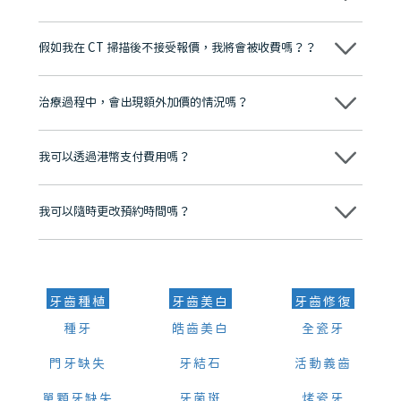
維港口腔踐行「醫道濟世」的大學校訓，各分院匯聚來自香港、內地的
博士碩士高資歷牙醫，十七年穩定開診。榮獲「2024香港企業領袖品
假如我在 CT 掃描後不接受報價，我將會被收費嗎？？
牌」、「2025香港企業領袖品牌」，是諾貝爾種植系統全球放心植牙中
心，香港新城電台與廣東衛視推薦品牌
不會！只要未開始實際服務之前，你不會被收取任何費用。
至今已服務超過三十個國家和地區的顧客，受到粵港澳大灣區及周邊城
市市民極高的口碑評價及信任推薦 珠海、深圳設有八大分院，香港亦設
治療過程中，會出現額外加價的情況嗎？
有咨詢及服務保障中心，有任何問題都可以隨時預約免費咨詢，讓人十
分放心
不會，治療前我們會詳細說明治療方案及對應的價錢，顧客同意並簽字
後，我們才會正式進行診療服務
我可以透過港幣支付費用嗎？
可以。維港口腔會按照當日匯率轉算收取費用，而匯率會及時告知客人
我可以隨時更改預約時間嗎？
可以，請盡早通過wechat或whatsapp聯絡我們，告知我們你原本預約
的時間及資料，並且重新預約的日期及時段
牙齒種植
牙齒美白
牙齒修復
種牙
皓齒美白
全瓷牙
門牙缺失
牙結石
活動義齒
單顆牙缺失
牙菌斑
烤瓷牙