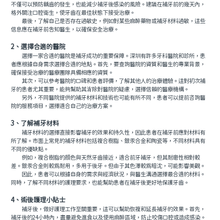
不僅可以預防齲齒的發生，也能減少補牙後感染的風險。建議在補牙前的幾天內，
格外關注口腔衛生，使牙齒在最佳狀態下接受治療。
最後，了解自己是否存在過敏史，例如對某些麻醉藥物或補牙材料過敏，這些
信息應在補牙前告知醫生，以確保安全治療。
2、選擇合適的醫院
選擇一家合適的醫院是補牙成功的重要保障。深圳有許多牙科醫院和診所，患
者應根據自身需求選擇合適的地點。首先，要查詢醫院的資質和醫生的專業背景，
確保接受治療的醫療團隊具備相應的資質。
其次，可以參考醫院的口碑和患者評價，了解其他人的治療體驗。這對初次補
牙的患者尤其重要，能夠幫助其消除對醫院的疑慮，選擇信賴的醫療機構。
另外，不同醫院提供的補牙材料和技術也可能有所不同，患者可以提前咨詢醫
院的服務項目，選擇適合自己的治療方案。
3、了解補牙材料
補牙材料的選擇直接影響補牙的效果和持久性，因此患者在補牙前應對材料有
所了解。市面上常見的補牙材料包括複合樹脂、銀汞合金和陶瓷等，不同材料具有
不同的優缺點。
例如，複合樹脂的顔色與天然牙齒接近，適合前牙補牙，但其耐磨性相對較
差。銀汞合金則較爲耐用，多用于後牙。但由于其色澤較爲暗沈，可能影響美觀。
因此，患者可以根據自身的需求與經濟狀況，與醫生溝通選擇最合適的材料。
同時，了解不同材料的護理要求，也能幫助患者在補牙後更好地保護牙齒。
4、術後護理小貼士
補牙後，做好護理工作至關重要，這可以幫助恢複和延長補牙的效果。首先，
補牙後的24小時內，盡量避免進食以及使用麻醉區域，防止咬傷口腔或造成感染。