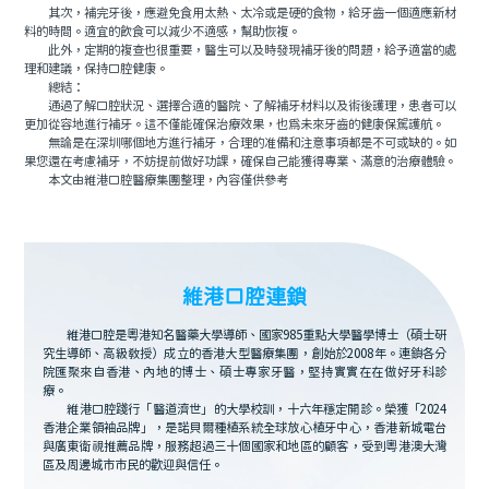
其次，補完牙後，應避免食用太熱、太冷或是硬的食物，給牙齒一個適應新材
料的時間。適宜的飲食可以減少不適感，幫助恢複。
此外，定期的複查也很重要，醫生可以及時發現補牙後的問題，給予適當的處
理和建議，保持口腔健康。
總結：
通過了解口腔狀況、選擇合適的醫院、了解補牙材料以及術後護理，患者可以
更加從容地進行補牙。這不僅能確保治療效果，也爲未來牙齒的健康保駕護航。
無論是在深圳哪個地方進行補牙，合理的准備和注意事項都是不可或缺的。如
果您還在考慮補牙，不妨提前做好功課，確保自己能獲得專業、滿意的治療體驗。
本文由維港口腔醫療集團整理，內容僅供參考
維港口腔連鎖
維港口腔是粵港知名醫藥大學導師、國家985重點大學醫學博士（碩士研
究生導師、高級教授）成立的香港大型醫療集團，創始於2008年。連鎖各分
院匯聚來自香港、內地的博士、碩士專家牙醫，堅持實實在在做好牙科診
療。
維港口腔踐行「醫道濟世」的大學校訓，十六年穩定開診。榮獲「2024
香港企業領袖品牌」，是諾貝爾種植系統全球放心植牙中心，香港新城電台
與廣東衛視推薦品牌，服務超過三十個國家和地區的顧客，受到粵港澳大灣
區及周邊城市市民的歡迎與信任。