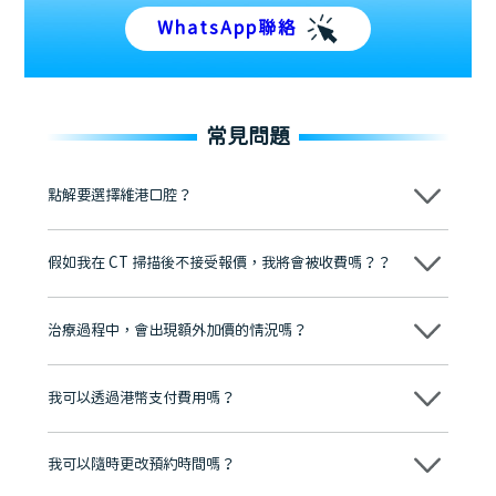
WhatsApp聯絡
常見問題
點解要選擇維港口腔？
維港口腔踐行「醫道濟世」的大學校訓，各分院匯聚來自香港、內地的
博士碩士高資歷牙醫，十七年穩定開診。榮獲「2024香港企業領袖品
假如我在 CT 掃描後不接受報價，我將會被收費嗎？？
牌」、「2025香港企業領袖品牌」，是諾貝爾種植系統全球放心植牙中
心，香港新城電台與廣東衛視推薦品牌
不會！只要未開始實際服務之前，你不會被收取任何費用。
至今已服務超過三十個國家和地區的顧客，受到粵港澳大灣區及周邊城
市市民極高的口碑評價及信任推薦 珠海、深圳設有八大分院，香港亦設
治療過程中，會出現額外加價的情況嗎？
有咨詢及服務保障中心，有任何問題都可以隨時預約免費咨詢，讓人十
分放心
不會，治療前我們會詳細說明治療方案及對應的價錢，顧客同意並簽字
後，我們才會正式進行診療服務
我可以透過港幣支付費用嗎？
可以。維港口腔會按照當日匯率轉算收取費用，而匯率會及時告知客人
我可以隨時更改預約時間嗎？
可以，請盡早通過wechat或whatsapp聯絡我們，告知我們你原本預約