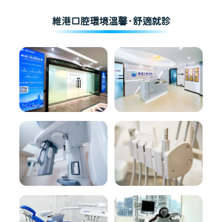
維港口腔環境溫馨·舒適就診