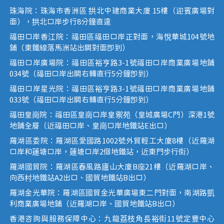
珠海院：珠海市香洲區 拱北中建商業大廈 15樓（迎賓廣場對
面），拱北口岸步行8分鐘直達
福田口岸香江院：福田區福田口岸正對面，海悅華城104號地
鋪（東鐵線落馬洲站出關對面即到）
福田口岸廣場院：福田區裕亨路3-1號福田口岸商業廣場地鋪
034號（福田口岸出關右轉直行5分鐘即到）
福田口岸星光院：福田區裕亨路3-1號福田口岸商業廣場地鋪
033號（福田口岸出關右轉直行5分鐘即到）
福田皇崗院：福田區皇崗口岸皇禦苑（皇城廣場C門）深港1號
地鋪全層（近福田口岸、皇崗口岸地鐵站E出口）
羅湖區委院：羅湖區愛國路1002號外貿輕工大廈8樓（近羅湖
口岸和蓮塘口岸，蓮塘口岸2個地鐵站，近東門步行街）
羅湖國貿院：羅湖區春風路廬山大廈B座21樓（近羅湖口岸、
向西村地鐵站A2出口、國貿地鐵站B出口）
羅湖金光華院：羅湖區國貿金光華廣場東二門對面，南湖路凱
利商業廣場地鋪（近羅湖口岸、國貿地鐵站B出口）
香港咨詢與服務保障中心：九龍荔枝角長裕街11號定豐中心