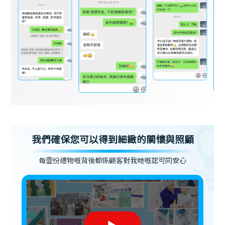
我們確保您可以得到細緻的關懷與照顧
每壹份禮物嘅背後都係顧客對我哋嘅認可同安心