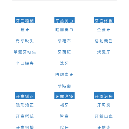
的時間及資料，並且重新預約的日期及時段
牙齒種植
牙齒美白
牙齒修復
種牙
皓齒美白
全瓷牙
門牙缺失
牙結石
活動義齒
單顆牙缺失
牙菌斑
烤瓷牙
全口缺失
洗牙
四環素牙
牙貼面
牙齒矯正
牙齒治療
牙周治療
隱形矯正
補牙
牙周炎
牙齒稀疏
智齒
牙齦出血
牙齒擁擠
脫牙
牙齦炎