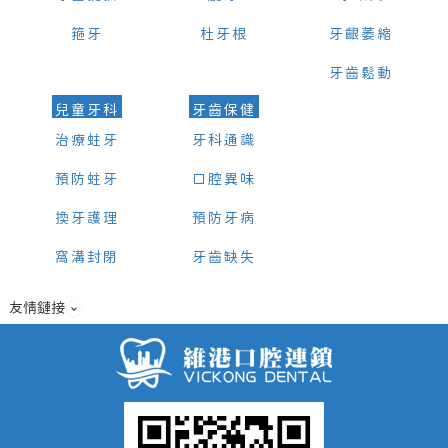
箍牙
杜牙根
牙齦萎縮
牙齒鬆動
兒童牙科
牙齒保健
治療蛀牙
牙科通識
預防蛀牙
口腔異味
換牙護理
預防牙病
窩溝封閉
牙齒缺失
友情鏈接