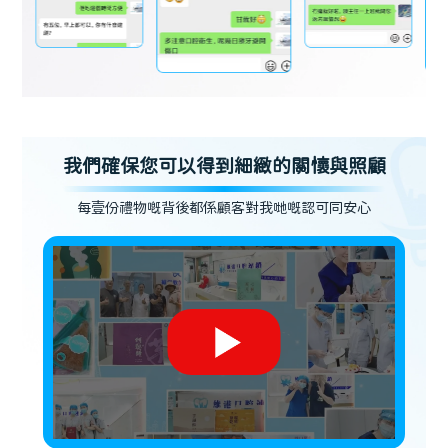
我們確保您可以得到細緻的關懷與照顧
每壹份禮物嘅背後都係顧客對我哋嘅認可同安心