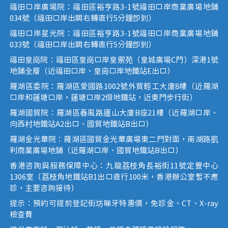
福田口岸廣場院：福田區裕亨路3-1號福田口岸商業廣場地鋪
034號（福田口岸出關右轉直行5分鐘即到）
福田口岸星光院：福田區裕亨路3-1號福田口岸商業廣場地鋪
033號（福田口岸出關右轉直行5分鐘即到）
福田皇崗院：福田區皇崗口岸皇禦苑（皇城廣場C門）深港1號
地鋪全層（近福田口岸、皇崗口岸地鐵站E出口）
羅湖區委院：羅湖區愛國路1002號外貿輕工大廈8樓（近羅湖
口岸和蓮塘口岸，蓮塘口岸2個地鐵站，近東門步行街）
羅湖國貿院：羅湖區春風路廬山大廈B座21樓（近羅湖口岸、
向西村地鐵站A2出口、國貿地鐵站B出口）
羅湖金光華院：羅湖區國貿金光華廣場東二門對面，南湖路凱
利商業廣場地鋪（近羅湖口岸、國貿地鐵站B出口）
香港咨詢與服務保障中心：九龍荔枝角長裕街11號定豐中心
1306室（荔枝角地鐵站B1出口直行100米，香港辦公室暫不應
診，主要咨詢接待）
提示：預約可提前登記街坊睇牙特惠價，免診金、CT、X-ray
檢查費