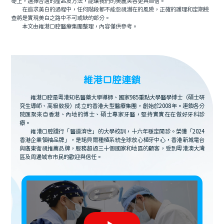
礎上，選擇合適的產品及方法，能讓我們的美麗笑容更具自信。
在追求美白的過程中，任何階段都不能忽視潛在的風險，正確的護理和定期檢
查將是實現美白之路中不可或缺的部分。
本文由維港口腔醫療集團整理，內容僅供參考。
維港口腔連鎖
維港口腔是粵港知名醫藥大學導師、國家985重點大學醫學博士（碩士研
究生導師、高級教授）成立的香港大型醫療集團，創始於2008年。連鎖各分
院匯聚來自香港、內地的博士、碩士專家牙醫，堅持實實在在做好牙科診
療。
維港口腔踐行「醫道濟世」的大學校訓，十六年穩定開診。榮獲「2024
香港企業領袖品牌」，是諾貝爾種植系統全球放心植牙中心，香港新城電台
與廣東衛視推薦品牌，服務超過三十個國家和地區的顧客，受到粵港澳大灣
區及周邊城市市民的歡迎與信任。