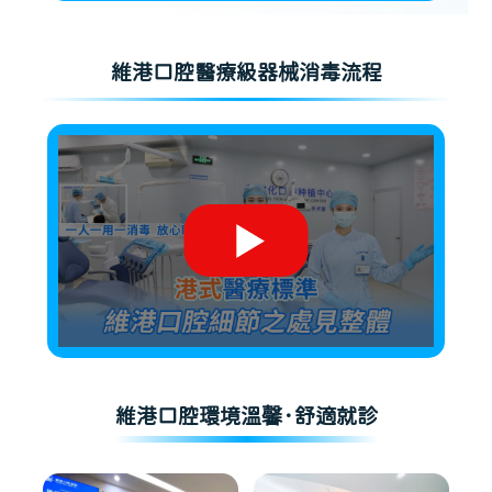
維港口腔醫療級器械消毒流程
維港口腔環境溫馨·舒適就診