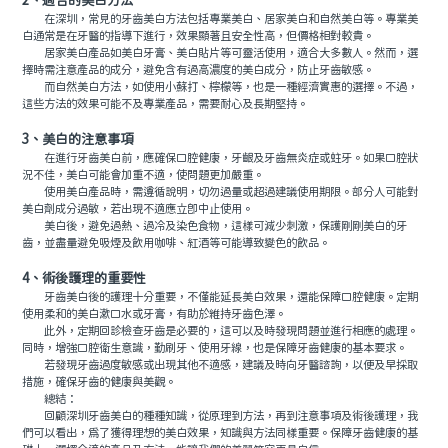
2、適合的美白方法
在深圳，常見的牙齒美白方法包括專業美白、居家美白和自然美白等。專業美
白通常是在牙醫的指導下進行，效果顯著且安全性高，但價格相對較貴。
居家美白產品如美白牙膏、美白貼片等可靈活使用，適合大多數人。然而，選
擇時需注意產品的成分，避免含有過高濃度的美白成分，防止牙齒敏感。
而自然美白方法，如使用小蘇打、檸檬等，也是一種經濟實惠的選擇。不過，
這些方法的效果可能不及專業產品，需要耐心及長期堅持。
3、美白的注意事項
在進行牙齒美白前，應確保口腔健康，牙齦及牙齒無炎症或蛀牙。如果口腔狀
況不佳，美白可能會加重不適，使問題更加嚴重。
使用美白產品時，需遵循說明，切勿過量或超過建議使用期限。部分人可能對
美白劑成分過敏，若出現不適應立即中止使用。
美白後，避免過熱、過冷及染色食物，這樣可減少刺激，保護剛剛美白的牙
齒，並盡量避免吸煙及飲用咖啡、紅酒等可能導致變色的飲品。
4、術後護理的重要性
牙齒美白後的護理十分重要，不僅能延長美白效果，還能保障口腔健康。定期
使用柔和的美白漱口水或牙膏，有助於維持牙齒色澤。
此外，定期回診檢查牙齒是必要的，這可以及時發現問題並進行相應的處理。
同時，增強口腔衛生意識，勤刷牙、使用牙線，也是保障牙齒健康的基本要求。
若發現牙齒過度敏感或出現其他不適感，建議及時向牙醫諮詢，以便及早採取
措施，確保牙齒的健康與美觀。
總結：
回顧深圳牙齒美白的種種知識，從原理到方法，再到注意事項及術後護理，我
們可以看出，為了獲得理想的美白效果，知識與方法同樣重要。保障牙齒健康的基