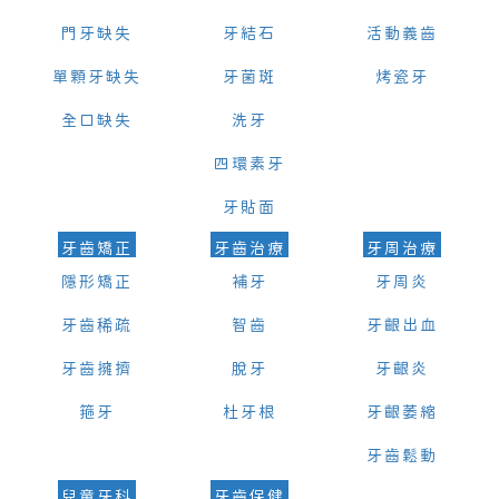
門牙缺失
牙結石
活動義齒
單顆牙缺失
牙菌斑
烤瓷牙
全口缺失
洗牙
四環素牙
牙貼面
牙齒矯正
牙齒治療
牙周治療
隱形矯正
補牙
牙周炎
牙齒稀疏
智齒
牙齦出血
牙齒擁擠
脫牙
牙齦炎
箍牙
杜牙根
牙齦萎縮
牙齒鬆動
兒童牙科
牙齒保健