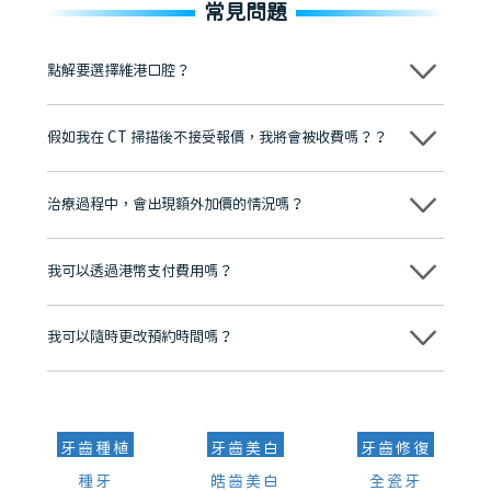
常見問題
點解要選擇維港口腔？
維港口腔踐行「醫道濟世」的大學校訓，各分院匯聚來自香港、內地的
博士碩士高資歷牙醫，十七年穩定開診。榮獲「2024香港企業領袖品
假如我在 CT 掃描後不接受報價，我將會被收費嗎？？
牌」、「2025香港企業領袖品牌」，是諾貝爾種植系統全球放心植牙中
心，香港新城電台與廣東衛視推薦品牌
不會！只要未開始實際服務之前，你不會被收取任何費用。
至今已服務超過三十個國家和地區的顧客，受到粵港澳大灣區及周邊城
市市民極高的口碑評價及信任推薦 珠海、深圳設有八大分院，香港亦設
治療過程中，會出現額外加價的情況嗎？
有咨詢及服務保障中心，有任何問題都可以隨時預約免費咨詢，讓人十
分放心
不會，治療前我們會詳細說明治療方案及對應的價錢，顧客同意並簽字
後，我們才會正式進行診療服務
我可以透過港幣支付費用嗎？
可以。維港口腔會按照當日匯率轉算收取費用，而匯率會及時告知客人
我可以隨時更改預約時間嗎？
可以，請盡早通過wechat或whatsapp聯絡我們，告知我們你原本預約
的時間及資料，並且重新預約的日期及時段
牙齒種植
牙齒美白
牙齒修復
種牙
皓齒美白
全瓷牙