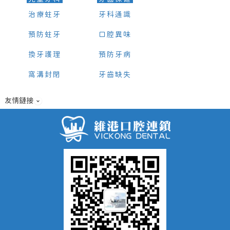
治療蛀牙
牙科通識
預防蛀牙
口腔異味
換牙護理
預防牙病
窩溝封閉
牙齒缺失
友情鏈接