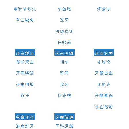
單顆牙缺失
牙菌斑
烤瓷牙
全口缺失
洗牙
四環素牙
牙貼面
牙齒矯正
牙齒治療
牙周治療
隱形矯正
補牙
牙周炎
牙齒稀疏
智齒
牙齦出血
牙齒擁擠
脫牙
牙齦炎
箍牙
杜牙根
牙齦萎縮
牙齒鬆動
兒童牙科
牙齒保健
治療蛀牙
牙科通識