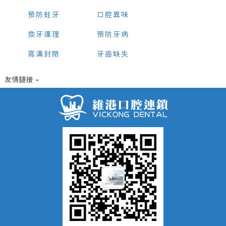
預防蛀牙
口腔異味
換牙護理
預防牙病
窩溝封閉
牙齒缺失
友情鏈接