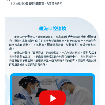
本文由維港口腔醫療集團整理，內容僅供參考
維港口腔連鎖
維港口腔是粵港知名醫藥大學導師、國家985重點大學醫學博士（碩士研
究生導師、高級教授）成立的香港大型醫療集團，創始於2008年。連鎖各分
院匯聚來自香港、內地的博士、碩士專家牙醫，堅持實實在在做好牙科診
療。
維港口腔踐行「醫道濟世」的大學校訓，十六年穩定開診。榮獲「2024
香港企業領袖品牌」，是諾貝爾種植系統全球放心植牙中心，香港新城電台
與廣東衛視推薦品牌，服務超過三十個國家和地區的顧客，受到粵港澳大灣
區及周邊城市市民的歡迎與信任。