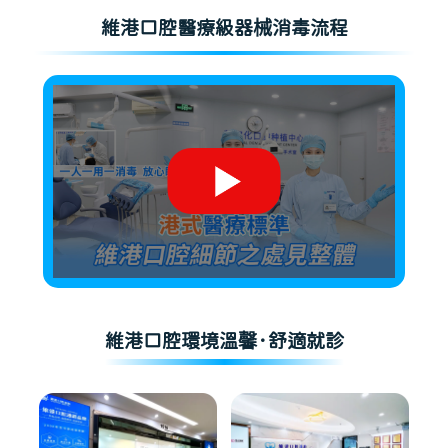
維港口腔醫療級器械消毒流程
維港口腔環境溫馨·舒適就診