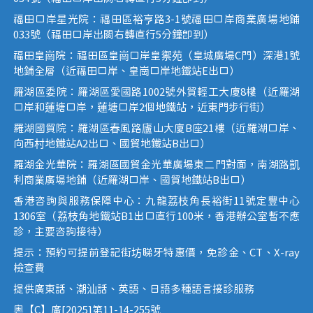
福田口岸星光院：福田區裕亨路3-1號福田口岸商業廣場地鋪
033號（福田口岸出關右轉直行5分鐘即到）
福田皇崗院：福田區皇崗口岸皇禦苑（皇城廣場C門）深港1號
地鋪全層（近福田口岸、皇崗口岸地鐵站E出口）
羅湖區委院：羅湖區愛國路1002號外貿輕工大廈8樓（近羅湖
口岸和蓮塘口岸，蓮塘口岸2個地鐵站，近東門步行街）
羅湖國貿院：羅湖區春風路廬山大廈B座21樓（近羅湖口岸、
向西村地鐵站A2出口、國貿地鐵站B出口）
羅湖金光華院：羅湖區國貿金光華廣場東二門對面，南湖路凱
利商業廣場地鋪（近羅湖口岸、國貿地鐵站B出口）
香港咨詢與服務保障中心：九龍荔枝角長裕街11號定豐中心
1306室（荔枝角地鐵站B1出口直行100米，香港辦公室暫不應
診，主要咨詢接待）
提示：預約可提前登記街坊睇牙特惠價，免診金、CT、X-ray
檢查費
提供廣東話、潮汕話、英語、日語多種語言接診服務
粵【C】廣[2025]第11-14-255號