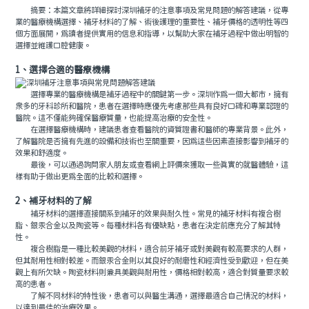
摘要：本篇文章將詳細探討深圳補牙的注意事項及常見問題的解答建議，從專
業的醫療機構選擇、補牙材料的了解、術後護理的重要性、補牙價格的透明性等四
個方面展開，爲讀者提供實用的信息和指導，以幫助大家在補牙過程中做出明智的
選擇並維護口腔健康。
1、選擇合適的醫療機構
選擇專業的醫療機構是補牙過程中的關鍵第一步。深圳作爲一個大都市，擁有
衆多的牙科診所和醫院，患者在選擇時應優先考慮那些具有良好口碑和專業認證的
醫院。這不僅能夠確保醫療質量，也能提高治療的安全性。
在選擇醫療機構時，建議患者查看醫院的資質證書和醫師的專業背景。此外，
了解醫院是否擁有先進的設備和技術也至關重要，因爲這些因素直接影響到補牙的
效果和舒適度。
最後，可以通過詢問家人朋友或查看網上評價來獲取一些真實的就醫體驗，這
樣有助于做出更爲全面的比較和選擇。
2、補牙材料的了解
補牙材料的選擇直接關系到補牙的效果與耐久性。常見的補牙材料有複合樹
脂、銀汞合金以及陶瓷等。每種材料各有優缺點，患者在決定前應充分了解其特
性。
複合樹脂是一種比較美觀的材料，適合前牙補牙或對美觀有較高要求的人群，
但其耐用性相對較差。而銀汞合金則以其良好的耐磨性和經濟性受到歡迎，但在美
觀上有所欠缺。陶瓷材料則兼具美觀與耐用性，價格相對較高，適合對質量要求較
高的患者。
了解不同材料的特性後，患者可以與醫生溝通，選擇最適合自己情況的材料，
以達到最佳的治療效果。