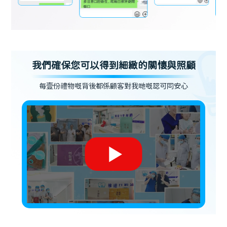
我們確保您可以得到細緻的關懷與照顧
每壹份禮物嘅背後都係顧客對我哋嘅認可同安心