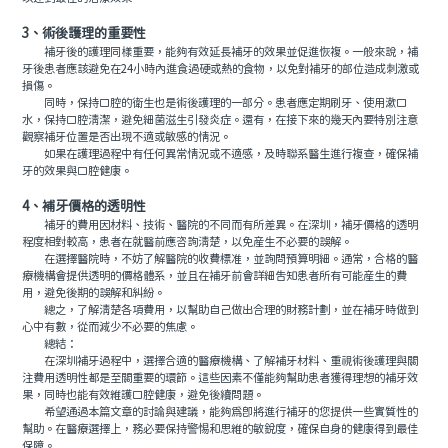
3、術後護理的重要性
補牙後的護理同樣重要，能夠有效延長補牙的效果並促進恢複。一般來說，補
牙後患者應該避免在24小時內進食過硬或熱的食物，以免對補牙的部位造成刺激或
損傷。
同時，保持口腔的衛生也是術後護理的一部分。患者應定期刷牙、使用漱口
水，保持口腔清潔，避免細菌滋生引發炎症。還有，在接下來的幾天內要特別注意
觀察補牙位置是否出現不適或敏感的情況。
如果在護理過程中有任何異常情況或不適感，及時聯系醫生進行複查，確保補
牙的效果與口腔健康。
4、補牙價格的透明性
補牙的費用因材料、技術、醫院的不同而有所差異。在深圳，補牙價格的透明
程度相對較高，患者在就醫前應咨詢清楚，以免産生不必要的誤解。
在選擇醫院時，不妨了解醫院的收費標准，並詢問預算明細。通常，合格的醫
療機構會提供透明的價格體系，並且在補牙前會詳細告知患者所有可能産生的費
用，避免後期的誤解和糾紛。
總之，了解清楚各項費用，以幫助自己做出合理的財務計劃，並在補牙時做到
心中有數，從而減少不必要的焦慮。
總結：
在深圳補牙過程中，選擇合適的醫療機構、了解補牙材料、重視術後護理與關
注費用透明性都是至關重要的環節。這些因素不僅能夠幫助患者獲得理想的補牙效
果，同時也能有效維護口腔健康，避免後續問題。
希望通過本篇文章的討論與建議，能夠爲即將進行補牙的您提供一些實質性的
幫助。在醫療選擇上，務必要保持警惕和思維的敏銳度，確保自身的健康得到最佳
保障。