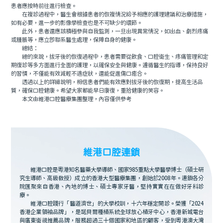
患者應按時前往進行檢查。
在複診過程中，醫生會根據患者的恢複情況給予相應的護理建議和治療措施，
如有必要，進一步的影像學檢查也是不可缺少的環節。
此外，患者還應該積極參與自我監測，一旦出現異常情況，如出血、劇烈疼痛
或腫脹等，應立即聯系醫生處理，保障自身的健康。
總結：
總的來說，拔牙後的恢復過程中，患者需要從飲食、口腔衛生、疼痛管理和定
期復診等多方面進行全面的護理，以確保安全與健康。遵循醫生的指導，保持良好
的習慣，不僅能有效減輕不適症狀，還能促進傷口癒合。
透過以上的詳細說明，相信患者們能有效應對拔牙後的恢復期，提高生活品
質，確保口腔健康。希望大家都能早日康復，重拾健康的笑容。
本文由維港口腔醫療集團整理，內容僅供參考
維港口腔連鎖
維港口腔是粵港知名醫藥大學導師、國家985重點大學醫學博士（碩士研
究生導師、高級教授）成立的香港大型醫療集團，創始於2008年。連鎖各分
院匯聚來自香港、內地的博士、碩士專家牙醫，堅持實實在在做好牙科診
療。
維港口腔踐行「醫道濟世」的大學校訓，十六年穩定開診。榮獲「2024
香港企業領袖品牌」，是諾貝爾種植系統全球放心植牙中心，香港新城電台
與廣東衛視推薦品牌，服務超過三十個國家和地區的顧客，受到粵港澳大灣