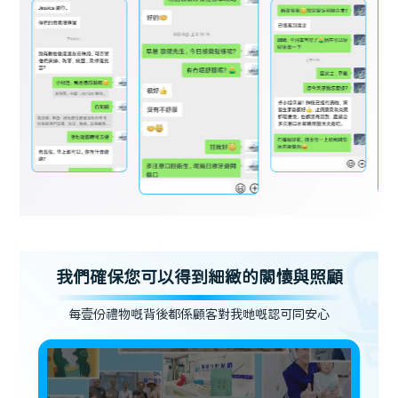
我們確保您可以得到細緻的關懷與照顧
每壹份禮物嘅背後都係顧客對我哋嘅認可同安心