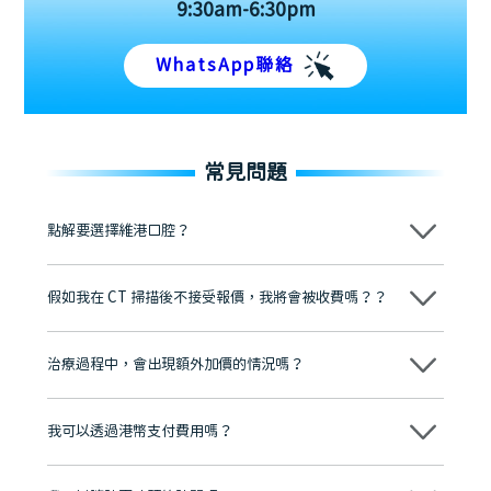
9:30am-6:30pm
WhatsApp聯絡
常見問題
點解要選擇維港口腔？
維港口腔踐行「醫道濟世」的大學校訓，各分院匯聚來自香港、內地的
博士碩士高資歷牙醫，十七年穩定開診。榮獲「2024香港企業領袖品
假如我在 CT 掃描後不接受報價，我將會被收費嗎？？
牌」、「2025香港企業領袖品牌」，是諾貝爾種植系統全球放心植牙中
心，香港新城電台與廣東衛視推薦品牌
不會！只要未開始實際服務之前，你不會被收取任何費用。
至今已服務超過三十個國家和地區的顧客，受到粵港澳大灣區及周邊城
市市民極高的口碑評價及信任推薦 珠海、深圳設有八大分院，香港亦設
治療過程中，會出現額外加價的情況嗎？
有咨詢及服務保障中心，有任何問題都可以隨時預約免費咨詢，讓人十
分放心
不會，治療前我們會詳細說明治療方案及對應的價錢，顧客同意並簽字
後，我們才會正式進行診療服務
我可以透過港幣支付費用嗎？
可以。維港口腔會按照當日匯率轉算收取費用，而匯率會及時告知客人