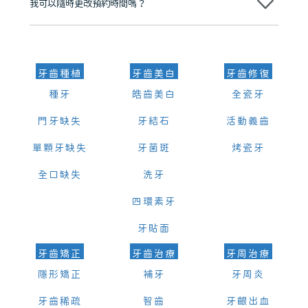
我可以隨時更改預約時間嗎？
可以，請盡早通過wechat或whatsapp聯絡我們，告知我們你原本預約
的時間及資料，並且重新預約的日期及時段
牙齒種植
牙齒美白
牙齒修復
種牙
皓齒美白
全瓷牙
門牙缺失
牙結石
活動義齒
單顆牙缺失
牙菌斑
烤瓷牙
全口缺失
洗牙
四環素牙
牙貼面
牙齒矯正
牙齒治療
牙周治療
隱形矯正
補牙
牙周炎
牙齒稀疏
智齒
牙齦出血