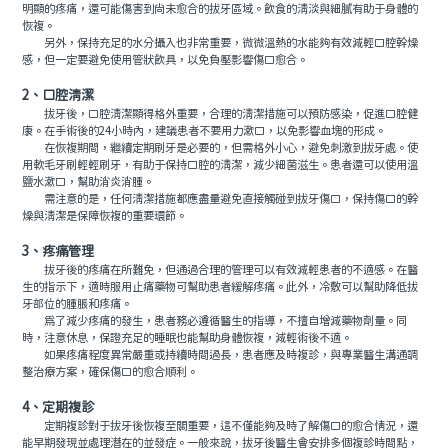
明顯的疼痛，還可能傷害到尚未愈合的拔牙區域。飲食的清淡與細膩有助于身體的
恢複。
另外，保持充足的水分攝入也非常重要，微微溫熱的水能夠有效減輕口腔幹燥
感，但一定要避免使用管狀飲具，以免負壓影響傷口愈合。
2、口腔清潔
拔牙後，口腔清潔顯得格外重要，合理的清潔措施可以預防感染，促進口腔健
康。在手術後的24小時內，建議患者不要用力漱口，以免影響血塊的形成。
在恢複期間，繼續定期刷牙是必要的，但需格外小心，避免刺激到拔牙處。使
用軟毛牙刷輕輕刷牙，有助于保持口腔的清潔，減少細菌滋生。患者還可以使用溫
鹽水漱口，幫助消炎消腫。
需注意的是，任何清潔措施都應盡量避免直接觸碰到拔牙傷口，保持傷口的幹
燥與清潔是保障恢複的重要環節。
3、疼痛管理
拔牙後的疼痛在所難免，但通過合理的管理可以有效減輕患者的不適感。在醫
生的指示下，適時服用止痛藥物可幫助患者緩解疼痛。此外，冷敷可以幫助降低拔
牙部位的腫脹和疼痛。
爲了減少疼痛的發生，患者務必遵循醫生的指導，不擅自增減藥物劑量。同
時，注意休息，保證充足的睡眠也能幫助身體恢複，減輕術後不適。
如果疼痛程度異常嚴重或持續時間過長，患者應及時複診，與專業醫生溝通調
整治療方案，確保傷口的愈合順利。
4、定期複診
定期複診對于拔牙後恢複至關重要，這不僅能夠及時了解傷口的愈合情況，還
能早期發現並處理潛在的並發症。一般來說，拔牙後醫生會安排多個複診時間點，