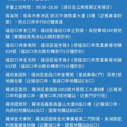
牙醫上班時間： 09:30~18:30 （週日及公眾假期正常接診）
珠海院：珠海市香洲區 拱北中建商業大廈 15樓（迎賓廣場對
面），拱北口岸步行8分鐘直達
福田口岸香江院：福田區福田口岸正對面，海悅華城104號地
鋪（東鐵線落馬洲站出關對面即到）
福田口岸廣場院：福田區裕亨路3-1號福田口岸商業廣場地鋪
034號（福田口岸出關右轉直行5分鐘即到）
福田口岸星光院：福田區裕亨路3-1號福田口岸商業廣場地鋪
033號（福田口岸出關右轉直行5分鐘即到）
福田皇崗院：福田區皇崗口岸皇禦苑（皇城廣場C門）深港1號
地鋪全層（近福田口岸、皇崗口岸地鐵站E出口）
羅湖區委院：羅湖區愛國路1002號外貿輕工大廈8樓（近羅湖
口岸和蓮塘口岸，蓮塘口岸2個地鐵站，近東門步行街）
羅湖國貿院：羅湖區春風路廬山大廈B座21樓（近羅湖口岸、
向西村地鐵站A2出口、國貿地鐵站B出口）
羅湖金光華院：羅湖區國貿金光華廣場東二門對面，南湖路凱
利商業廣場地鋪（近羅湖口岸、國貿地鐵站B出口）