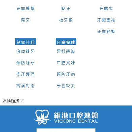
牙齒擁擠
脫牙
牙齦炎
箍牙
杜牙根
牙齦萎縮
牙齒鬆動
兒童牙科
牙齒保健
治療蛀牙
牙科通識
預防蛀牙
口腔異味
換牙護理
預防牙病
窩溝封閉
牙齒缺失
友情鏈接