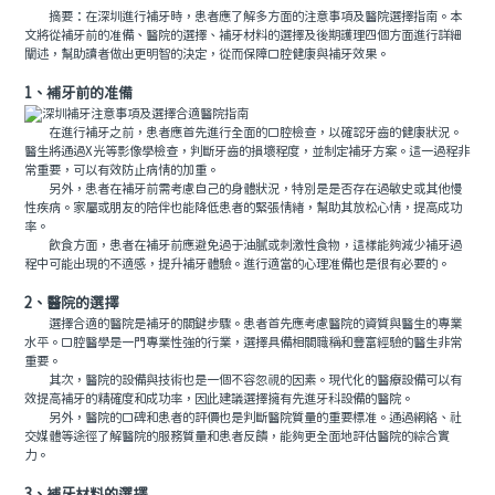
摘要：在深圳進行補牙時，患者應了解多方面的注意事項及醫院選擇指南。本
文將從補牙前的准備、醫院的選擇、補牙材料的選擇及後期護理四個方面進行詳細
闡述，幫助讀者做出更明智的決定，從而保障口腔健康與補牙效果。
1、補牙前的准備
在進行補牙之前，患者應首先進行全面的口腔檢查，以確認牙齒的健康狀況。
醫生將通過X光等影像學檢查，判斷牙齒的損壞程度，並制定補牙方案。這一過程非
常重要，可以有效防止病情的加重。
另外，患者在補牙前需考慮自己的身體狀況，特別是是否存在過敏史或其他慢
性疾病。家屬或朋友的陪伴也能降低患者的緊張情緒，幫助其放松心情，提高成功
率。
飲食方面，患者在補牙前應避免過于油膩或刺激性食物，這樣能夠減少補牙過
程中可能出現的不適感，提升補牙體驗。進行適當的心理准備也是很有必要的。
2、醫院的選擇
選擇合適的醫院是補牙的關鍵步驟。患者首先應考慮醫院的資質與醫生的專業
水平。口腔醫學是一門專業性強的行業，選擇具備相關職稱和豐富經驗的醫生非常
重要。
其次，醫院的設備與技術也是一個不容忽視的因素。現代化的醫療設備可以有
效提高補牙的精確度和成功率，因此建議選擇擁有先進牙科設備的醫院。
另外，醫院的口碑和患者的評價也是判斷醫院質量的重要標准。通過網絡、社
交媒體等途徑了解醫院的服務質量和患者反饋，能夠更全面地評估醫院的綜合實
力。