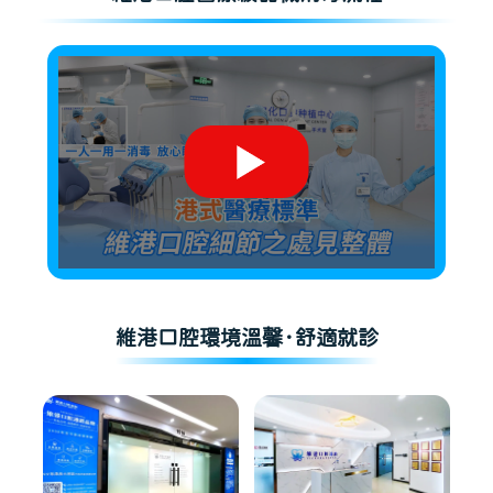
維港口腔環境溫馨·舒適就診