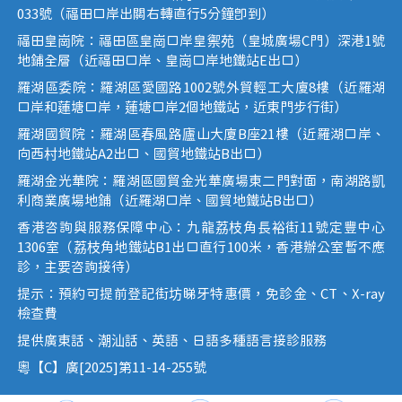
033號（福田口岸出關右轉直行5分鐘即到）
福田皇崗院：福田區皇崗口岸皇禦苑（皇城廣場C門）深港1號
地鋪全層（近福田口岸、皇崗口岸地鐵站E出口）
羅湖區委院：羅湖區愛國路1002號外貿輕工大廈8樓（近羅湖
口岸和蓮塘口岸，蓮塘口岸2個地鐵站，近東門步行街）
羅湖國貿院：羅湖區春風路廬山大廈B座21樓（近羅湖口岸、
向西村地鐵站A2出口、國貿地鐵站B出口）
羅湖金光華院：羅湖區國貿金光華廣場東二門對面，南湖路凱
利商業廣場地鋪（近羅湖口岸、國貿地鐵站B出口）
香港咨詢與服務保障中心：九龍荔枝角長裕街11號定豐中心
1306室（荔枝角地鐵站B1出口直行100米，香港辦公室暫不應
診，主要咨詢接待）
提示：預約可提前登記街坊睇牙特惠價，免診金、CT、X-ray
檢查費
提供廣東話、潮汕話、英語、日語多種語言接診服務
粵【C】廣[2025]第11-14-255號