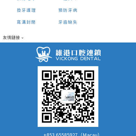
換牙護理
預防牙病
窩溝封閉
牙齒缺失
友情鏈接
+853 65585927（Macau）