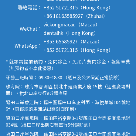
聯絡電話：
+852 51721315（Hong Kong）
+86 18165585927（Zhuhai）
vickongmacau（Macau）
WeChat：
dentalhk（Hong Kong）
+853 65585927（Macau）
WhatsApp：
+852 51721315（Hong Kong）
* 就診請提前預約，免問診金，免拍片費問診金，報銷車費
（無預約者不享此優惠）
牙醫上班時間： 09:30~18:30 （週日及公眾假期正常接診）
珠海院：珠海市香洲區 拱北中建商業大廈 15樓（迎賓廣場對
面），拱北口岸步行8分鐘直達
福田口岸香江院：福田區福田口岸正對面，海悅華城104號地
鋪（東鐵線落馬洲站出關對面即到）
福田口岸廣場院：福田區裕亨路3-1號福田口岸商業廣場地鋪
034號（福田口岸出關右轉直行5分鐘即到）
福田口岸星光院：福田區裕亨路3-1號福田口岸商業廣場地鋪