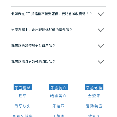
維港口腔踐行「醫道濟世」的大學校訓，各分院匯聚來自香港、內地的
博士碩士高資歷牙醫，十七年穩定開診。榮獲「2024香港企業領袖品
假如我在 CT 掃描後不接受報價，我將會被收費嗎？？
牌」、「2025香港企業領袖品牌」，是諾貝爾種植系統全球放心植牙中
心，香港新城電台與廣東衛視推薦品牌
不會！只要未開始實際服務之前，你不會被收取任何費用。
至今已服務超過三十個國家和地區的顧客，受到粵港澳大灣區及周邊城
市市民極高的口碑評價及信任推薦 珠海、深圳設有八大分院，香港亦設
治療過程中，會出現額外加價的情況嗎？
有咨詢及服務保障中心，有任何問題都可以隨時預約免費咨詢，讓人十
分放心
不會，治療前我們會詳細說明治療方案及對應的價錢，顧客同意並簽字
後，我們才會正式進行診療服務
我可以透過港幣支付費用嗎？
可以。維港口腔會按照當日匯率轉算收取費用，而匯率會及時告知客人
我可以隨時更改預約時間嗎？
可以，請盡早通過wechat或whatsapp聯絡我們，告知我們你原本預約
的時間及資料，並且重新預約的日期及時段
牙齒種植
牙齒美白
牙齒修復
種牙
皓齒美白
全瓷牙
門牙缺失
牙結石
活動義齒
單顆牙缺失
牙菌斑
烤瓷牙