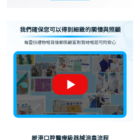
我們確保您可以得到細緻的關懷與照顧
每壹份禮物嘅背後都係顧客對我哋嘅認可同安心
維港口腔醫療級器械消毒流程