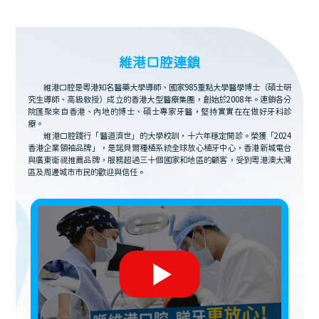
維港口腔連鎖
維港口腔是粵港知名醫藥大學導師、國家985重點大學醫學博士（碩士研
究生導師、高級教授）成立的香港大型醫療集團，創始於2008年。連鎖各分
院匯聚來自香港、內地的博士、碩士專家牙醫，堅持實實在在做好牙科診
療。
維港口腔踐行「醫道濟世」的大學校訓，十六年穩定開診。榮獲「2024
香港企業領袖品牌」，是諾貝爾種植系統全球放心植牙中心，香港新城電台
與廣東衛視推薦品牌，服務超過三十個國家和地區的顧客，受到粵港澳大灣
區及周邊城市市民的歡迎與信任。