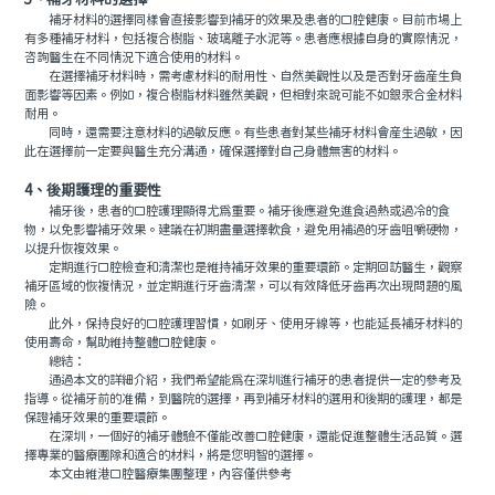
3、補牙材料的選擇
補牙材料的選擇同樣會直接影響到補牙的效果及患者的口腔健康。目前市場上
有多種補牙材料，包括複合樹脂、玻璃離子水泥等。患者應根據自身的實際情況，
咨詢醫生在不同情況下適合使用的材料。
在選擇補牙材料時，需考慮材料的耐用性、自然美觀性以及是否對牙齒産生負
面影響等因素。例如，複合樹脂材料雖然美觀，但相對來說可能不如銀汞合金材料
耐用。
同時，還需要注意材料的過敏反應。有些患者對某些補牙材料會産生過敏，因
此在選擇前一定要與醫生充分溝通，確保選擇對自己身體無害的材料。
4、後期護理的重要性
補牙後，患者的口腔護理顯得尤爲重要。補牙後應避免進食過熱或過冷的食
物，以免影響補牙效果。建議在初期盡量選擇軟食，避免用補過的牙齒咀嚼硬物，
以提升恢複效果。
定期進行口腔檢查和清潔也是維持補牙效果的重要環節。定期回訪醫生，觀察
補牙區域的恢複情況，並定期進行牙齒清潔，可以有效降低牙齒再次出現問題的風
險。
此外，保持良好的口腔護理習慣，如刷牙、使用牙線等，也能延長補牙材料的
使用壽命，幫助維持整體口腔健康。
總結：
通過本文的詳細介紹，我們希望能爲在深圳進行補牙的患者提供一定的參考及
指導。從補牙前的准備，到醫院的選擇，再到補牙材料的選用和後期的護理，都是
保證補牙效果的重要環節。
在深圳，一個好的補牙體驗不僅能改善口腔健康，還能促進整體生活品質。選
擇專業的醫療團隊和適合的材料，將是您明智的選擇。
本文由維港口腔醫療集團整理，內容僅供參考