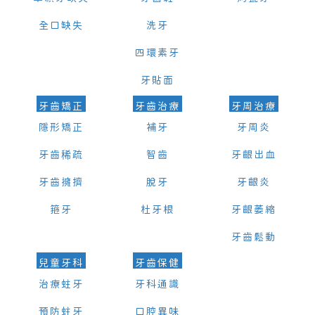
全口缺失
洗牙
四環素牙
牙貼面
牙齒矯正
牙齒治療
牙周治療
隱形矯正
補牙
牙周炎
牙齒稀疏
智齒
牙齦出血
牙齒擁擠
脫牙
牙齦炎
箍牙
杜牙根
牙齦萎縮
牙齒鬆動
兒童牙科
牙齒保健
治療蛀牙
牙科通識
預防蛀牙
口腔異味