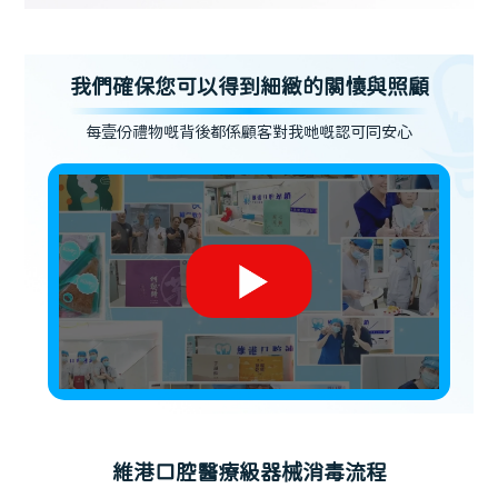
我們確保您可以得到細緻的關懷與照顧
每壹份禮物嘅背後都係顧客對我哋嘅認可同安心
維港口腔醫療級器械消毒流程