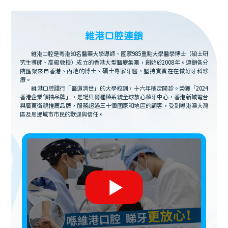
維港口腔連鎖
維港口腔是粵港知名醫藥大學導師、國家985重點大學醫學博士（碩士研
究生導師、高級教授）成立的香港大型醫療集團，創始於2008年。連鎖各分
院匯聚來自香港、內地的博士、碩士專家牙醫，堅持實實在在做好牙科診
療。
維港口腔踐行「醫道濟世」的大學校訓，十六年穩定開診。榮獲「2024
香港企業領袖品牌」，是諾貝爾種植系統全球放心植牙中心，香港新城電台
與廣東衛視推薦品牌，服務超過三十個國家和地區的顧客，受到粵港澳大灣
區及周邊城市市民的歡迎與信任。