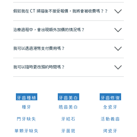
維港口腔踐行「醫道濟世」的大學校訓，各分院匯聚來自香港、內地的
博士碩士高資歷牙醫，十七年穩定開診。榮獲「2024香港企業領袖品
假如我在 CT 掃描後不接受報價，我將會被收費嗎？？
牌」、「2025香港企業領袖品牌」，是諾貝爾種植系統全球放心植牙中
心，香港新城電台與廣東衛視推薦品牌
不會！只要未開始實際服務之前，你不會被收取任何費用。
至今已服務超過三十個國家和地區的顧客，受到粵港澳大灣區及周邊城
市市民極高的口碑評價及信任推薦 珠海、深圳設有八大分院，香港亦設
治療過程中，會出現額外加價的情況嗎？
有咨詢及服務保障中心，有任何問題都可以隨時預約免費咨詢，讓人十
分放心
不會，治療前我們會詳細說明治療方案及對應的價錢，顧客同意並簽字
後，我們才會正式進行診療服務
我可以透過港幣支付費用嗎？
可以。維港口腔會按照當日匯率轉算收取費用，而匯率會及時告知客人
我可以隨時更改預約時間嗎？
可以，請盡早通過wechat或whatsapp聯絡我們，告知我們你原本預約
的時間及資料，並且重新預約的日期及時段
牙齒種植
牙齒美白
牙齒修復
種牙
皓齒美白
全瓷牙
門牙缺失
牙結石
活動義齒
單顆牙缺失
牙菌斑
烤瓷牙