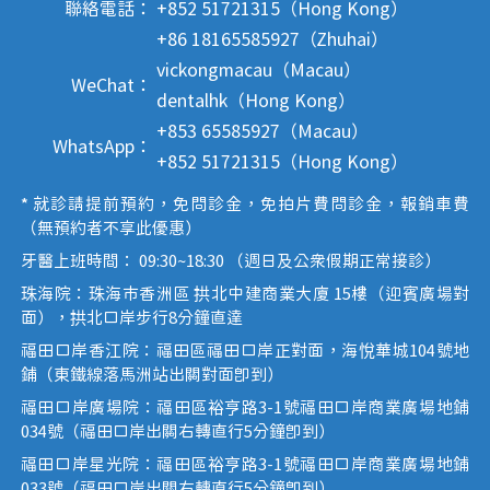
聯絡電話：
+852 51721315（Hong Kong）
+86 18165585927（Zhuhai）
vickongmacau（Macau）
WeChat：
dentalhk（Hong Kong）
+853 65585927（Macau）
WhatsApp：
+852 51721315（Hong Kong）
* 就診請提前預約，免問診金，免拍片費問診金，報銷車費
（無預約者不享此優惠）
牙醫上班時間： 09:30~18:30 （週日及公眾假期正常接診）
珠海院：珠海市香洲區 拱北中建商業大廈 15樓（迎賓廣場對
面），拱北口岸步行8分鐘直達
福田口岸香江院：福田區福田口岸正對面，海悅華城104號地
鋪（東鐵線落馬洲站出關對面即到）
福田口岸廣場院：福田區裕亨路3-1號福田口岸商業廣場地鋪
034號（福田口岸出關右轉直行5分鐘即到）
福田口岸星光院：福田區裕亨路3-1號福田口岸商業廣場地鋪
033號（福田口岸出關右轉直行5分鐘即到）