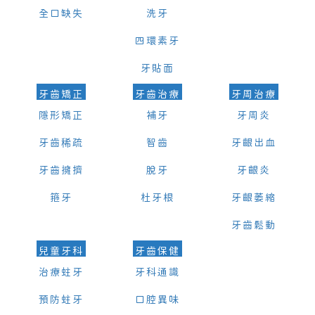
全口缺失
洗牙
四環素牙
牙貼面
牙齒矯正
牙齒治療
牙周治療
隱形矯正
補牙
牙周炎
牙齒稀疏
智齒
牙齦出血
牙齒擁擠
脫牙
牙齦炎
箍牙
杜牙根
牙齦萎縮
牙齒鬆動
兒童牙科
牙齒保健
治療蛀牙
牙科通識
預防蛀牙
口腔異味