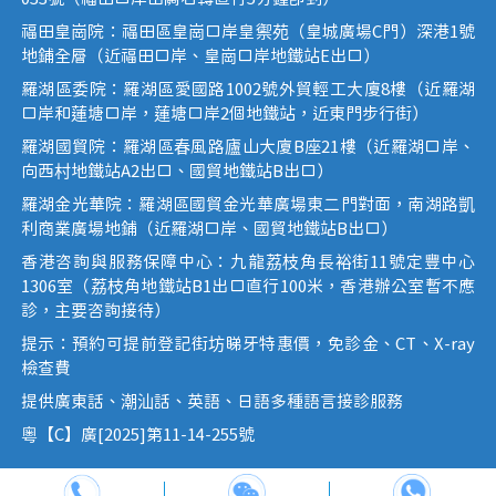
福田皇崗院：福田區皇崗口岸皇禦苑（皇城廣場C門）深港1號
地鋪全層（近福田口岸、皇崗口岸地鐵站E出口）
羅湖區委院：羅湖區愛國路1002號外貿輕工大廈8樓（近羅湖
口岸和蓮塘口岸，蓮塘口岸2個地鐵站，近東門步行街）
羅湖國貿院：羅湖區春風路廬山大廈B座21樓（近羅湖口岸、
向西村地鐵站A2出口、國貿地鐵站B出口）
羅湖金光華院：羅湖區國貿金光華廣場東二門對面，南湖路凱
利商業廣場地鋪（近羅湖口岸、國貿地鐵站B出口）
香港咨詢與服務保障中心：九龍荔枝角長裕街11號定豐中心
1306室（荔枝角地鐵站B1出口直行100米，香港辦公室暫不應
診，主要咨詢接待）
提示：預約可提前登記街坊睇牙特惠價，免診金、CT、X-ray
檢查費
提供廣東話、潮汕話、英語、日語多種語言接診服務
粵【C】廣[2025]第11-14-255號