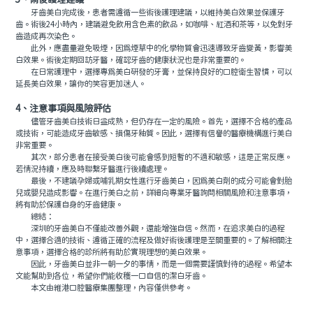
3、術後護理建議
牙齒美白完成後，患者需遵循一些術後護理建議，以維持美白效果並保護牙
齒。術後24小時內，建議避免飲用含色素的飲品，如咖啡、紅酒和茶等，以免對牙
齒造成再次染色。
此外，應盡量避免吸煙，因為煙草中的化學物質會迅速導致牙齒變黃，影響美
白效果。術後定期回訪牙醫，確認牙齒的健康狀況也是非常重要的。
在日常護理中，選擇專為美白研發的牙膏，並保持良好的口腔衛生習慣，可以
延長美白效果，讓你的笑容更加迷人。
4、注意事項與風險評估
儘管牙齒美白技術日益成熟，但仍存在一定的風險。首先，選擇不合格的產品
或技術，可能造成牙齒敏感、損傷牙釉質。因此，選擇有信譽的醫療機構進行美白
非常重要。
其次，部分患者在接受美白後可能會感到短暫的不適和敏感，這是正常反應。
若情況持續，應及時聯繫牙醫進行後續處理。
最後，不建議孕婦或哺乳期女性進行牙齒美白，因為美白劑的成分可能會對胎
兒或嬰兒造成影響。在進行美白之前，詳細向專業牙醫詢問相關風險和注意事項，
將有助於保護自身的牙齒健康。
總結：
深圳的牙齒美白不僅能改善外觀，還能增強自信。然而，在追求美白的過程
中，選擇合適的技術、遵循正確的流程及做好術後護理是至關重要的。了解相關注
意事項，選擇合格的診所將有助於實現理想的美白效果。
因此，牙齒美白並非一朝一夕的事情，而是一個需要謹慎對待的過程。希望本
文能幫助到各位，希望你們能收穫一口自信的潔白牙齒。
本文由維港口腔醫療集團整理，內容僅供參考。