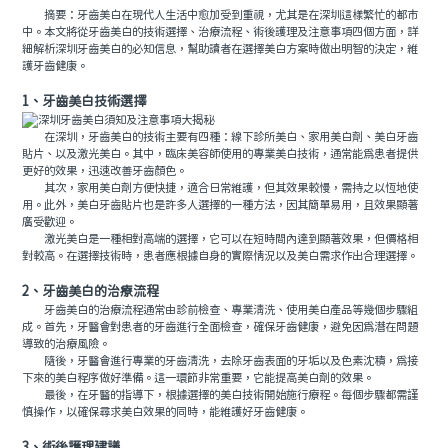
摘要：牙齒美白在現代人生活中愈加受到重視，尤其是在深圳這樣繁忙的都市
中。本文將從牙齒美白的技術選擇、治療流程、術後護理及注意事項四個方面，詳
細解析深圳牙齒美白的必知信息，幫助讀者在選擇美白方案時做出明智的決定，維
護牙齒健康。
1、牙齒美白技術選擇
在深圳，牙齒美白的技術主要有四種：線下診所美白、家用美白劑、美白牙齒
貼片、以及激光美白。其中，臨床美容師使用的專業美白技術，通常能為患者提供
更好的效果，迅速改善牙齒顏色。
其次，家用美白劑方便快捷，適合日常維護，但其效果較慢，需持之以恆地使
用。此外，美白牙齒貼片也是許多人選擇的一種方法，因其簡單易用，且效果顯著
廣受歡迎。
激光美白是一種相對高端的選擇，它可以在短時間內達到顯著效果，但價格相
對較高。在選擇技術時，患者應根據自身的實際情況以及美白需求作出合理選擇。
2、牙齒美白的治療流程
牙齒美白的治療流程通常由診前檢查、專業清洗、使用美白產品等幾個步驟組
成。首先，牙醫會對患者的牙齒進行全面檢查，確保牙齒健康，避免因為潛在問題
導致的治療風險。
隨後，牙醫會進行專業的牙齒清洗，去除牙齒表面的牙垢以及色素沈積，為接
下來的美白程序做好準備。這一環節非常重要，它能提高美白劑的效果。
最後，在牙醫的指導下，根據選擇的美白技術開始施行療程。每個步驟都需謹
慎操作，以確保尋求美白效果的同時，能維護好牙齒健康。