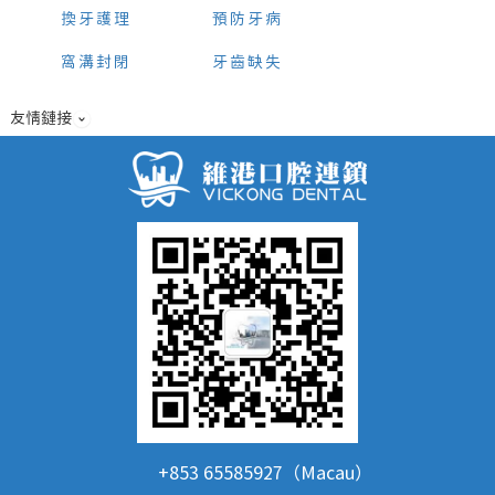
換牙護理
預防牙病
窩溝封閉
牙齒缺失
友情鏈接
+853 65585927（Macau）