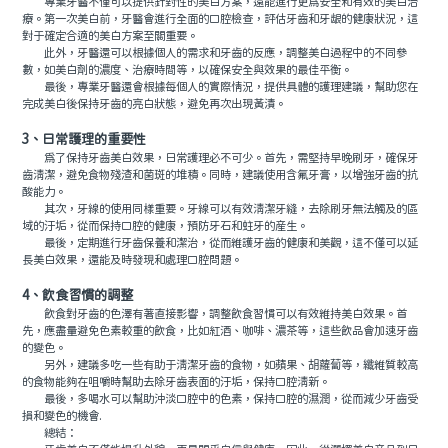
專業牙醫不僅可以提供針對性的美白方案，還能進行更爲安全和有效的美白治
療。第一次美白前，牙醫會進行全面的口腔檢查，評估牙齒和牙龈的健康狀況，這
對于確定合適的美白方案至關重要。
此外，牙醫還可以根據個人的需求和牙齒的反應，調整美白過程中的不同參
數，如美白劑的濃度、治療時間等，以確保安全與效果的最佳平衡。
最後，專業牙醫還會根據每個人的實際情況，提供具體的護理建議，幫助您在
完成美白後保持牙齒的亮白狀態，避免再次出現黃漬。
3、日常護理的重要性
爲了保持牙齒美白效果，日常護理必不可少。首先，需堅持早晚刷牙，確保牙
齒清潔，避免食物殘渣和菌斑的堆積。同時，建議使用含氟牙膏，以增強牙齒的抗
酸能力。
其次，牙線的使用同樣重要。牙線可以有效清潔牙縫，去除刷牙無法觸及的區
域的汙垢，從而保持口腔的健康，預防牙石和蛀牙的産生。
最後，定期進行牙齒保養和潔治，從而維護牙齒的健康和美觀，這不僅可以延
長美白效果，還能及時發現和處理口腔問題。
4、飲食習慣的調整
飲食對牙齒的色澤有著直接影響，調整飲食習慣可以有效維持美白效果。首
先，應盡量避免色素較重的飲食，比如紅酒、咖啡、濃茶等，這些飲品會加速牙齒
的變色。
另外，建議多吃一些有助于清潔牙齒的食物，如蘋果、胡蘿蔔等，纖維質較高
的食物能夠在咀嚼時幫助去除牙齒表面的汙垢，保持口腔清新。
最後，多喝水可以幫助沖淡口腔中的色素，保持口腔的濕潤，從而減少牙齒受
損和變色的機會.
總結：