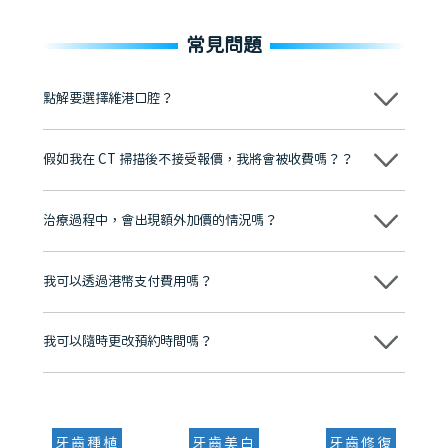
常見問題
點解要選擇維港口腔？
維港口腔踐行「醫道濟世」的大學校訓，各分院匯聚來自香港、內地的
博士碩士高資歷牙醫，十七年穩定開診。榮獲「2024香港企業領袖品
假如我在 CT 掃描後不接受報價，我將會被收費嗎？？
牌」、「2025香港企業領袖品牌」，是諾貝爾種植系統全球放心植牙中
心，香港新城電台與廣東衛視推薦品牌
不會！只要未開始實際服務之前，你不會被收取任何費用。
至今已服務超過三十個國家和地區的顧客，受到粵港澳大灣區及周邊城
市市民極高的口碑評價及信任推薦 珠海、深圳設有八大分院，香港亦設
治療過程中，會出現額外加價的情況嗎？
有咨詢及服務保障中心，有任何問題都可以隨時預約免費咨詢，讓人十
分放心
不會，治療前我們會詳細說明治療方案及對應的價錢，顧客同意並簽字
後，我們才會正式進行診療服務
我可以透過港幣支付費用嗎？
可以。維港口腔會按照當日匯率轉算收取費用，而匯率會及時告知客人
我可以隨時更改預約時間嗎？
可以，請盡早通過wechat或whatsapp聯絡我們，告知我們你原本預約
的時間及資料，並且重新預約的日期及時段
牙齒種植
牙齒美白
牙齒修復