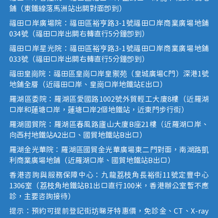
鋪（東鐵線落馬洲站出關對面即到）
福田口岸廣場院：福田區裕亨路3-1號福田口岸商業廣場地鋪
034號（福田口岸出關右轉直行5分鐘即到）
福田口岸星光院：福田區裕亨路3-1號福田口岸商業廣場地鋪
033號（福田口岸出關右轉直行5分鐘即到）
福田皇崗院：福田區皇崗口岸皇禦苑（皇城廣場C門）深港1號
地鋪全層（近福田口岸、皇崗口岸地鐵站E出口）
羅湖區委院：羅湖區愛國路1002號外貿輕工大廈8樓（近羅湖
口岸和蓮塘口岸，蓮塘口岸2個地鐵站，近東門步行街）
羅湖國貿院：羅湖區春風路廬山大廈B座21樓（近羅湖口岸、
向西村地鐵站A2出口、國貿地鐵站B出口）
羅湖金光華院：羅湖區國貿金光華廣場東二門對面，南湖路凱
利商業廣場地鋪（近羅湖口岸、國貿地鐵站B出口）
香港咨詢與服務保障中心：九龍荔枝角長裕街11號定豐中心
1306室（荔枝角地鐵站B1出口直行100米，香港辦公室暫不應
診，主要咨詢接待）
提示：預約可提前登記街坊睇牙特惠價，免診金、CT、X-ray