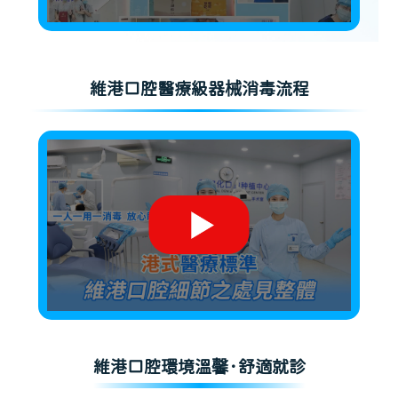
維港口腔醫療級器械消毒流程
維港口腔環境溫馨·舒適就診