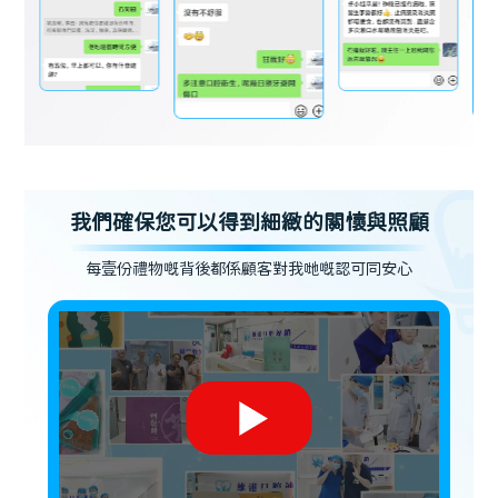
我們確保您可以得到細緻的關懷與照顧
每壹份禮物嘅背後都係顧客對我哋嘅認可同安心