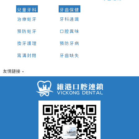
兒童牙科
牙齒保健
治療蛀牙
牙科通識
預防蛀牙
口腔異味
換牙護理
預防牙病
窩溝封閉
牙齒缺失
友情鏈接