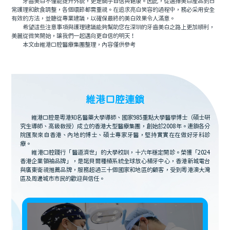
牙齒美白不僅能提升外貌，更是關乎自信與健康。因此，從選擇美白産品到日
常護理和飲食調整，各個環節都需重視。在追求亮白笑容的過程中，務必采用安全
有效的方法，並聽從專業建議，以確保最終的美白效果令人滿意。
希望這些注意事項與護理建議能夠幫助您在深圳的牙齒美白之路上更加順利，
美麗從微笑開始，讓我們一起邁向更自信的明天！
本文由維港口腔醫療集團整理，內容僅供參考
維港口腔連鎖
維港口腔是粵港知名醫藥大學導師、國家985重點大學醫學博士（碩士研
究生導師、高級教授）成立的香港大型醫療集團，創始於2008年。連鎖各分
院匯聚來自香港、內地的博士、碩士專家牙醫，堅持實實在在做好牙科診
療。
維港口腔踐行「醫道濟世」的大學校訓，十六年穩定開診。榮獲「2024
香港企業領袖品牌」，是諾貝爾種植系統全球放心植牙中心，香港新城電台
與廣東衛視推薦品牌，服務超過三十個國家和地區的顧客，受到粵港澳大灣
區及周邊城市市民的歡迎與信任。