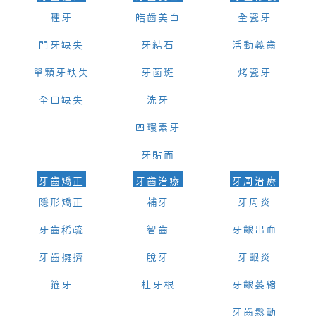
種牙
皓齒美白
全瓷牙
門牙缺失
牙結石
活動義齒
單顆牙缺失
牙菌斑
烤瓷牙
全口缺失
洗牙
四環素牙
牙貼面
牙齒矯正
牙齒治療
牙周治療
隱形矯正
補牙
牙周炎
牙齒稀疏
智齒
牙齦出血
牙齒擁擠
脫牙
牙齦炎
箍牙
杜牙根
牙齦萎縮
牙齒鬆動