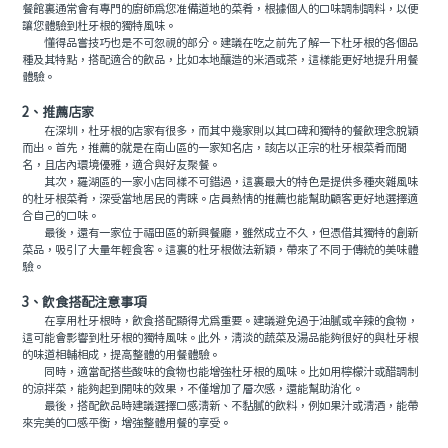
餐館裏通常會有專門的廚師爲您准備道地的菜肴，根據個人的口味調制調料，以便
讓您體驗到杜牙根的獨特風味。
懂得品嘗技巧也是不可忽視的部分。建議在吃之前先了解一下杜牙根的各個品
種及其特點，搭配適合的飲品，比如本地釀造的米酒或茶，這樣能更好地提升用餐
體驗。
2、推薦店家
在深圳，杜牙根的店家有很多，而其中幾家則以其口碑和獨特的餐飲理念脫穎
而出。首先，推薦的就是在南山區的一家知名店，該店以正宗的杜牙根菜肴而聞
名，且店內環境優雅，適合與好友聚餐。
其次，羅湖區的一家小店同樣不可錯過，這裏最大的特色是提供多種夾雜風味
的杜牙根菜肴，深受當地居民的青睐。店員熱情的推薦也能幫助顧客更好地選擇適
合自己的口味。
最後，還有一家位于福田區的新興餐廳，雖然成立不久，但憑借其獨特的創新
菜品，吸引了大量年輕食客。這裏的杜牙根做法新穎，帶來了不同于傳統的美味體
驗。
3、飲食搭配注意事項
在享用杜牙根時，飲食搭配顯得尤爲重要。建議避免過于油膩或辛辣的食物，
這可能會影響到杜牙根的獨特風味。此外，清淡的蔬菜及湯品能夠很好的與杜牙根
的味道相輔相成，提高整體的用餐體驗。
同時，適當配搭些酸味的食物也能增強杜牙根的風味。比如用檸檬汁或醋調制
的涼拌菜，能夠起到開味的效果，不僅增加了層次感，還能幫助消化。
最後，搭配飲品時建議選擇口感清新、不黏膩的飲料，例如果汁或清酒，能帶
來完美的口感平衡，增強整體用餐的享受。