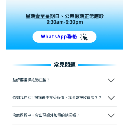
星期壹至星期日、公眾假期正常應診
9:30am-6:30pm
WhatsApp聯絡
常見問題
點解要選擇維港口腔？
維港口腔踐行「醫道濟世」的大學校訓，各分院匯聚來自香港、內地的
博士碩士高資歷牙醫，十七年穩定開診。榮獲「2024香港企業領袖品
假如我在 CT 掃描後不接受報價，我將會被收費嗎？？
牌」、「2025香港企業領袖品牌」，是諾貝爾種植系統全球放心植牙中
心，香港新城電台與廣東衛視推薦品牌
不會！只要未開始實際服務之前，你不會被收取任何費用。
至今已服務超過三十個國家和地區的顧客，受到粵港澳大灣區及周邊城
市市民極高的口碑評價及信任推薦 珠海、深圳設有八大分院，香港亦設
治療過程中，會出現額外加價的情況嗎？
有咨詢及服務保障中心，有任何問題都可以隨時預約免費咨詢，讓人十
分放心
不會，治療前我們會詳細說明治療方案及對應的價錢，顧客同意並簽字
後，我們才會正式進行診療服務