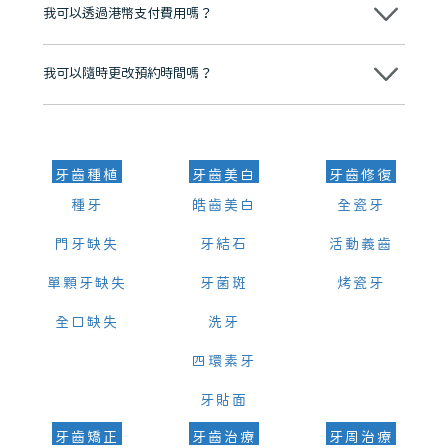
我可以透過港幣支付費用嗎？
可以。維港口腔會按照當日匯率轉算收取費用，而匯率會及時告知客人
我可以隨時更改預約時間嗎？
可以，請盡早通過wechat或whatsapp聯絡我們，告知我們你原本預約
的時間及資料，並且重新預約的日期及時段
牙齒種植
牙齒美白
牙齒修復
種牙
皓齒美白
全瓷牙
門牙缺失
牙結石
活動義齒
單顆牙缺失
牙菌斑
烤瓷牙
全口缺失
洗牙
四環素牙
牙貼面
牙齒矯正
牙齒治療
牙周治療