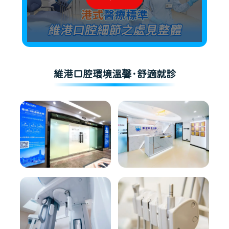
維港口腔環境溫馨·舒適就診