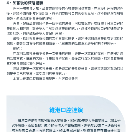
4、品嘗後的深層體驗
任何一場美食之旅，品嘗完食物後的心得體會同樣重要。在享受杜牙根的過程
後，建議不妨與朋友分享討論，與他們交換各自的感受與見解，這不僅能增加用餐
樂趣，還能深化對杜牙根的理解。
再者，記錄品嘗體驗也是一個不錯的選擇，可以嘗試在社交媒體上分享自己的
美食照片和評論，讓更多人了解到這道美食的魅力，這樣不僅能給自己的味蕾留下
深刻印記，也能鼓勵更多人嘗試杜牙根。
最後，探討與杜牙根相關的文化背景和曆史，這將使您對這道美食有更深刻的
認識，體會到其背後的故事和傳承，也爲未來的品嘗增添更多的期待與感悟。
總結：
在深圳品嘗杜牙根不僅是一次美味的經曆，更是一次文化的探索。在選擇合適
的品嘗方式、推薦的店家、注重飲食搭配後，最後進行深入的體驗，您將會收獲豐
富的美食體驗和文化理解。
無論您是第一次接觸杜牙根，還是資深的美食愛好者，這份攻略都將幫助您找
到屬于自己的味道，享受深圳的美食魅力。
本文由維港口腔醫療集團整理，內容僅供參考
維港口腔連鎖
維港口腔是粵港知名醫藥大學導師、國家985重點大學醫學博士（碩士研
究生導師、高級教授）成立的香港大型醫療集團，創始於2008年。連鎖各分
院匯聚來自香港、內地的博士、碩士專家牙醫，堅持實實在在做好牙科診