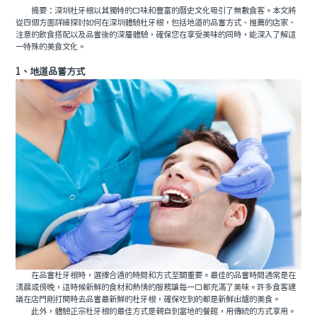
摘要：深圳杜牙根以其獨特的口味和豐富的曆史文化吸引了無數食客。本文將
從四個方面詳細探討如何在深圳體驗杜牙根，包括地道的品嘗方式、推薦的店家、
注意的飲食搭配以及品嘗後的深層體驗，確保您在享受美味的同時，能深入了解這
一特殊的美食文化。
1、地道品嘗方式
在品嘗杜牙根時，選擇合適的時間和方式至關重要。最佳的品嘗時間通常是在
清晨或傍晚，這時候新鮮的食材和熱情的服務讓每一口都充滿了美味。許多食客建
議在店門剛打開時去品嘗最新鮮的杜牙根，確保吃到的都是新鮮出爐的美食。
此外，體驗正宗杜牙根的最佳方式是親自到當地的餐館，用傳統的方式享用。