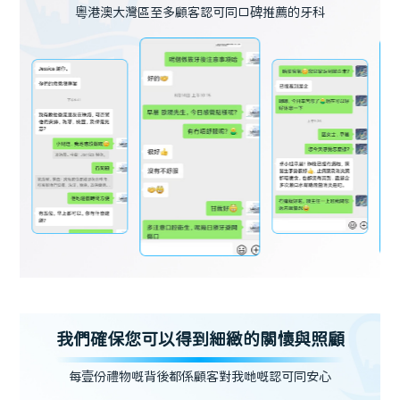
粵港澳大灣區至多顧客認可同口碑推薦的牙科
我們確保您可以得到細緻的關懷與照顧
每壹份禮物嘅背後都係顧客對我哋嘅認可同安心