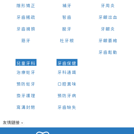
隱形矯正
補牙
牙周炎
牙齒稀疏
智齒
牙齦出血
牙齒擁擠
脫牙
牙齦炎
箍牙
杜牙根
牙齦萎縮
牙齒鬆動
兒童牙科
牙齒保健
治療蛀牙
牙科通識
預防蛀牙
口腔異味
換牙護理
預防牙病
窩溝封閉
牙齒缺失
友情鏈接