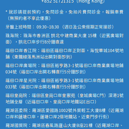
+852 51721315（Hong Kong）
* 就診請提前預約，免問診金，免拍片費問診金，報銷車費
（無預約者不享此優惠）
牙醫上班時間： 09:30~18:30 （週日及公眾假期正常接診）
珠海院：珠海市香洲區 拱北中建商業大廈 15樓（迎賓廣場對
面），拱北口岸步行8分鐘直達
福田口岸香江院：福田區福田口岸正對面，海悅華城104號地
鋪（東鐵線落馬洲站出關對面即到）
福田口岸廣場院：福田區裕亨路3-1號福田口岸商業廣場地鋪
034號（福田口岸出關右轉直行5分鐘即到）
福田口岸星光院：福田區裕亨路3-1號福田口岸商業廣場地鋪
033號（福田口岸出關右轉直行5分鐘即到）
福田皇崗院：福田區皇崗口岸皇禦苑（皇城廣場C門）深港1號
地鋪全層（近福田口岸、皇崗口岸地鐵站E出口）
羅湖區委院：羅湖區愛國路1002號外貿輕工大廈8樓（近羅湖
口岸和蓮塘口岸，蓮塘口岸2個地鐵站，近東門步行街）
羅湖國貿院：羅湖區春風路廬山大廈B座21樓（近羅湖口岸、