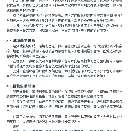
在深圳杜牙根的消費過程中，價格透明度經常會成爲顧客關注的焦點。許多餐
館的菜單上會標明每道菜的價格，但一些店家有時會附加額外的服務費或小費，導
致最終賬單超過預期。
爲了避免這樣的情況，建議在點餐之前，先向服務員詢問具體的價格和可能的
附加費用。這不僅有助于制訂預算，也能避免因爲價格不透明而産生的誤解。
此外，注意與朋友們分享菜品，以降低整體的消費成本。有時候，選擇共享套
餐或團體用餐的方式，可以讓大家共同享受美味的同時，也能節省開支。
3、環境衛生檢查
選擇就餐場所時，環境衛生是一個不容忽視的重要因素。好的餐館應該保持桌
椅、地面、餐具的清潔。若發現店內環境髒亂，那麽建議謹慎選擇，因爲這可能影
響食材的新鮮度和衛生安全。
在就餐時，與朋友們可以互相觀察，也可以向店員提出衛生方面的疑問。這樣
不僅能增強用餐的安全感，也能促進餐館對衛生問題的關注。
此外，查看顧客的評價和反饋也是一個不錯的選擇。現在有不少平台可以讓顧
客分享用餐體驗，您可以根據評分和評論，選擇一些評價較高的餐館。
4、服務質量關注
服務質量往往直接影響就餐的體驗。在深圳杜牙根的餐館中，優質的服務能夠
讓顧客感受到被重視與尊重。建議在就餐時留意服務員的態度和反應。
如果在用餐過程中有任何不適或疑問，務必要勇于提出來，好的服務員會積極
回應並解決您的問題。同時，您也可以對服務質量進行反饋，促進餐館提高服務水
平。
在享用完美食後，適度給予服務員小費，既是對其服務的認可，也是對其工作
的支持，可以鼓勵他們更好地爲顧客提供優質服務。
總結：