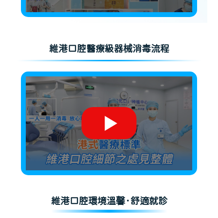
維港口腔醫療級器械消毒流程
維港口腔環境溫馨·舒適就診