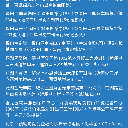
鋪（東鐵線落馬洲站出關對面即到）
福田口岸廣場院：福田區裕亨路3-1號福田口岸商業廣場地鋪
034號（福田口岸出關右轉直行5分鐘即到）
福田口岸星光院：福田區裕亨路3-1號福田口岸商業廣場地鋪
033號（福田口岸出關右轉直行5分鐘即到）
福田皇崗院：福田區皇崗口岸皇禦苑（皇城廣場C門）深港1號
地鋪全層（近福田口岸、皇崗口岸地鐵站E出口）
羅湖區委院：羅湖區愛國路1002號外貿輕工大廈8樓（近羅湖
口岸和蓮塘口岸，蓮塘口岸2個地鐵站，近東門步行街）
羅湖國貿院：羅湖區春風路廬山大廈B座21樓（近羅湖口岸、
向西村地鐵站A2出口、國貿地鐵站B出口）
羅湖金光華院：羅湖區國貿金光華廣場東二門對面，南湖路凱
利商業廣場地鋪（近羅湖口岸、國貿地鐵站B出口）
香港咨詢與服務保障中心：九龍荔枝角長裕街11號定豐中心
1306室（荔枝角地鐵站B1出口直行100米，香港辦公室暫不應
診，主要咨詢接待）
提示：預約可提前登記街坊睇牙特惠價，免診金、CT、X-ray