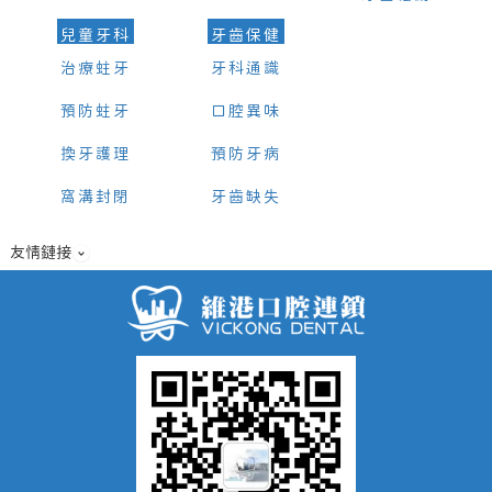
兒童牙科
牙齒保健
治療蛀牙
牙科通識
預防蛀牙
口腔異味
換牙護理
預防牙病
窩溝封閉
牙齒缺失
友情鏈接