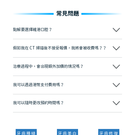
常見問題
點解要選擇維港口腔？
維港口腔踐行「醫道濟世」的大學校訓，各分院匯聚來自香港、內地的
博士碩士高資歷牙醫，十七年穩定開診。榮獲「2024香港企業領袖品
假如我在 CT 掃描後不接受報價，我將會被收費嗎？？
牌」、「2025香港企業領袖品牌」，是諾貝爾種植系統全球放心植牙中
心，香港新城電台與廣東衛視推薦品牌
不會！只要未開始實際服務之前，你不會被收取任何費用。
至今已服務超過三十個國家和地區的顧客，受到粵港澳大灣區及周邊城
市市民極高的口碑評價及信任推薦 珠海、深圳設有八大分院，香港亦設
治療過程中，會出現額外加價的情況嗎？
有咨詢及服務保障中心，有任何問題都可以隨時預約免費咨詢，讓人十
分放心
不會，治療前我們會詳細說明治療方案及對應的價錢，顧客同意並簽字
後，我們才會正式進行診療服務
我可以透過港幣支付費用嗎？
可以。維港口腔會按照當日匯率轉算收取費用，而匯率會及時告知客人
我可以隨時更改預約時間嗎？
可以，請盡早通過wechat或whatsapp聯絡我們，告知我們你原本預約
的時間及資料，並且重新預約的日期及時段
牙齒種植
牙齒美白
牙齒修復