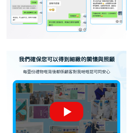
我們確保您可以得到細緻的關懷與照顧
每壹份禮物嘅背後都係顧客對我哋嘅認可同安心