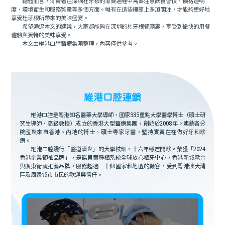
總體而言，消費者在深圳杜牙根的消費過程中需要注意飲食習慣、價格透明
度、環境衛生和服務質量等多個方面。唯有在這些細節上多加關注，才能夠更好地
享受杜牙根所帶來的美味盛宴。
希望通過本文的建議，大家都能夠在深圳的杜牙根餐廳裏，享受到愉快的用餐
體驗與獨特的美味享受。
本文由維港口腔醫療集團整理，內容僅供參考。
維港口腔連鎖
維港口腔是粵港知名醫藥大學導師、國家985重點大學醫學博士（碩士研
究生導師、高級教授）成立的香港大型醫療集團，創始於2008年。連鎖各分
院匯聚來自香港、內地的博士、碩士專家牙醫，堅持實實在在做好牙科診
療。
維港口腔踐行「醫道濟世」的大學校訓，十六年穩定開診。榮獲「2024
香港企業領袖品牌」，是諾貝爾種植系統全球放心植牙中心，香港新城電台
與廣東衛視推薦品牌，服務超過三十個國家和地區的顧客，受到粵港澳大灣
區及周邊城市市民的歡迎與信任。