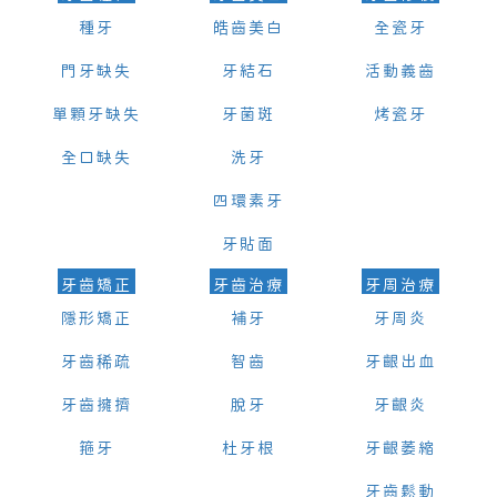
種牙
皓齒美白
全瓷牙
門牙缺失
牙結石
活動義齒
單顆牙缺失
牙菌斑
烤瓷牙
全口缺失
洗牙
四環素牙
牙貼面
牙齒矯正
牙齒治療
牙周治療
隱形矯正
補牙
牙周炎
牙齒稀疏
智齒
牙齦出血
牙齒擁擠
脫牙
牙齦炎
箍牙
杜牙根
牙齦萎縮
牙齒鬆動