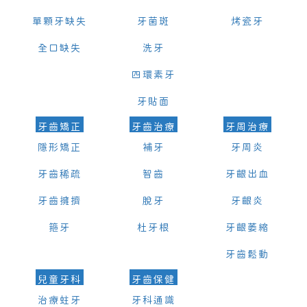
單顆牙缺失
牙菌斑
烤瓷牙
全口缺失
洗牙
四環素牙
牙貼面
牙齒矯正
牙齒治療
牙周治療
隱形矯正
補牙
牙周炎
牙齒稀疏
智齒
牙齦出血
牙齒擁擠
脫牙
牙齦炎
箍牙
杜牙根
牙齦萎縮
牙齒鬆動
兒童牙科
牙齒保健
治療蛀牙
牙科通識