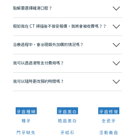
點解要選擇維港口腔？
維港口腔踐行「醫道濟世」的大學校訓，各分院匯聚來自香港、內地的
博士碩士高資歷牙醫，十七年穩定開診。榮獲「2024香港企業領袖品
假如我在 CT 掃描後不接受報價，我將會被收費嗎？？
牌」、「2025香港企業領袖品牌」，是諾貝爾種植系統全球放心植牙中
心，香港新城電台與廣東衛視推薦品牌
不會！只要未開始實際服務之前，你不會被收取任何費用。
至今已服務超過三十個國家和地區的顧客，受到粵港澳大灣區及周邊城
市市民極高的口碑評價及信任推薦 珠海、深圳設有八大分院，香港亦設
治療過程中，會出現額外加價的情況嗎？
有咨詢及服務保障中心，有任何問題都可以隨時預約免費咨詢，讓人十
分放心
不會，治療前我們會詳細說明治療方案及對應的價錢，顧客同意並簽字
後，我們才會正式進行診療服務
我可以透過港幣支付費用嗎？
可以。維港口腔會按照當日匯率轉算收取費用，而匯率會及時告知客人
我可以隨時更改預約時間嗎？
可以，請盡早通過wechat或whatsapp聯絡我們，告知我們你原本預約
的時間及資料，並且重新預約的日期及時段
牙齒種植
牙齒美白
牙齒修復
種牙
皓齒美白
全瓷牙
門牙缺失
牙結石
活動義齒