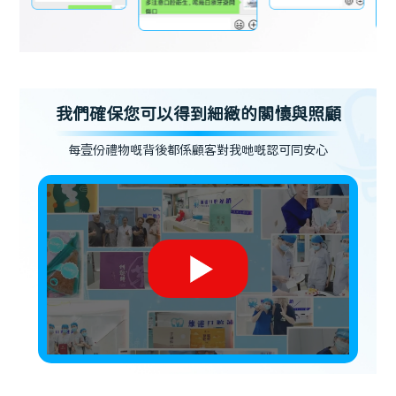
我們確保您可以得到細緻的關懷與照顧
每壹份禮物嘅背後都係顧客對我哋嘅認可同安心