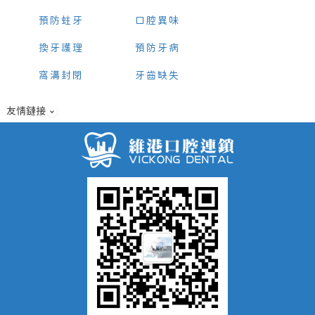
預防蛀牙
口腔異味
換牙護理
預防牙病
窩溝封閉
牙齒缺失
友情鏈接