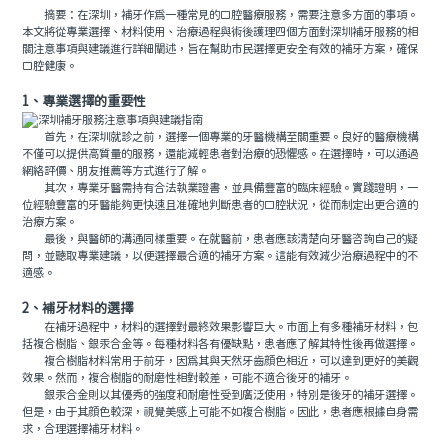
摘要：在深圳，補牙作爲一種常見的口腔醫療服務，需要注意多方面的事項。
本文將從專業選擇、材料使用、治療過程與術後護理四個方面對深圳補牙服務的相
關注意事項與建議進行詳細闡述，旨在幫助市民選擇更安全有效的補牙方案，確保
口腔健康。
1、專業選擇的重要性
首先，在深圳就診之前，選擇一個專業的牙醫機構至關重要。良好的醫療機構
不僅可以提供高質量的服務，還能減輕患者對治療的恐懼感。在選擇時，可以通過
網絡評價、朋友推薦等方式進行了解。
其次，專業牙醫需持有合法執業證書，並具備豐富的臨床經驗。實踐證明，一
位經驗豐富的牙醫能夠更快速且准確地判斷患者的口腔狀況，從而制定出更合適的
治療方案。
最後，與醫師的溝通同樣重要。在就醫前，患者應該清楚向牙醫咨詢自己的疑
問，並聽取專業建議，以便選擇最合適的補牙方案。這能有效減少治療過程中的不
適感。
2、補牙材料的選擇
在補牙過程中，材料的選擇對最終效果影響巨大。市面上有多種補牙材料，包
括複合樹脂、銀汞合金等。每種材料各有優缺點，患者應了解其特性後再做選擇。
複合樹脂材料常用于前牙，因爲其與天然牙齒顔色相近，可以達到更好的美觀
效果。然而，複合樹脂的耐磨性相對較差，可能不適合後牙的補牙。
銀汞合金則以其優秀的強度和耐磨性受到廣泛使用，特別是後牙的補牙選擇。
但是，由于其顔色較深，視覺美感上可能不如複合樹脂。因此，患者應根據自身需
求，合理選擇補牙材料。