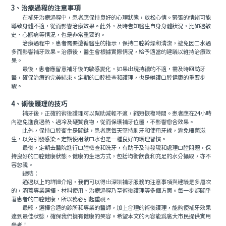
3、治療過程的注意事項
在補牙治療過程中，患者應保持良好的心理狀態，放松心情。緊張的情緒可能
導致身體不適，從而影響治療效果。此外，及時告知醫生自身身體狀況，比如過敏
史、心髒病等情況，也是非常重要的。
治療過程中，患者需要遵循醫生的指示，保持口腔幹燥和清潔，避免因口水過
多而影響補牙效果。治療後，醫生會根據實際情況，給予適當的建議以維持治療效
果。
最後，患者應留意補牙後的敏感變化，如果出現持續的不適，需及時回訪牙
醫，確保治療的完美結束。定期的口腔檢查和護理，也是維護口腔健康的重要步
驟。
4、術後護理的技巧
補牙後，正確的術後護理可以幫助減輕不適，縮短恢複時間。患者應在24小時
內避免進食過熱、過冷及硬質食物，從而保護補牙位置，不影響愈合效果。
此外，保持口腔衛生是關鍵，患者應每天堅持刷牙和使用牙線，避免細菌滋
生，以免引發感染。定期使用漱口水也是一種良好的護理習慣。
最後，定期去醫院進行口腔檢查和洗牙，有助于及時發現和處理口腔問題，保
持良好的口腔健康狀態。健康的生活方式，包括均衡飲食和充足的水分攝取，亦不
容忽視。
總結：
通過以上的詳細介紹，我們可以得出深圳補牙服務的注意事項與建議是多層次
的，涵蓋專業選擇、材料使用、治療過程乃至術後護理等多個方面。每一步都關乎
著患者的口腔健康，所以務必引起重視。
最終，選擇合適的診所和專業的醫師，加上合理的術後護理，能夠使補牙效果
達到最佳狀態，確保我們擁有健康的笑容。希望本文的內容能爲廣大市民提供實用
參考！