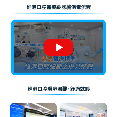
維港口腔醫療級器械消毒流程
維港口腔環境溫馨·舒適就診