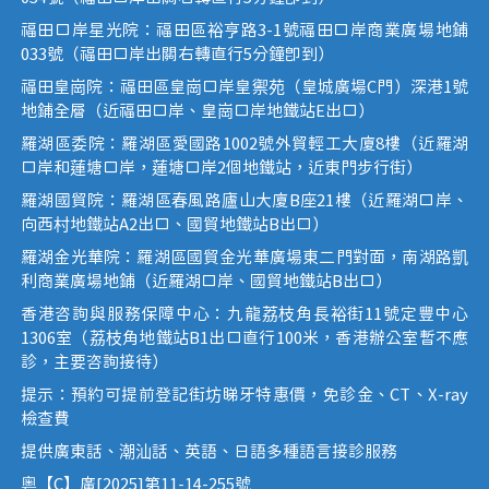
福田口岸星光院：福田區裕亨路3-1號福田口岸商業廣場地鋪
033號（福田口岸出關右轉直行5分鐘即到）
福田皇崗院：福田區皇崗口岸皇禦苑（皇城廣場C門）深港1號
地鋪全層（近福田口岸、皇崗口岸地鐵站E出口）
羅湖區委院：羅湖區愛國路1002號外貿輕工大廈8樓（近羅湖
口岸和蓮塘口岸，蓮塘口岸2個地鐵站，近東門步行街）
羅湖國貿院：羅湖區春風路廬山大廈B座21樓（近羅湖口岸、
向西村地鐵站A2出口、國貿地鐵站B出口）
羅湖金光華院：羅湖區國貿金光華廣場東二門對面，南湖路凱
利商業廣場地鋪（近羅湖口岸、國貿地鐵站B出口）
香港咨詢與服務保障中心：九龍荔枝角長裕街11號定豐中心
1306室（荔枝角地鐵站B1出口直行100米，香港辦公室暫不應
診，主要咨詢接待）
提示：預約可提前登記街坊睇牙特惠價，免診金、CT、X-ray
檢查費
提供廣東話、潮汕話、英語、日語多種語言接診服務
粵【C】廣[2025]第11-14-255號