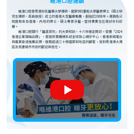
維港口腔連鎖
維港口腔是粵港知名醫藥大學導師、國家985重點大學醫學博士（碩士研
究生導師、高級教授）成立的香港大型醫療集團，創始於2008年。連鎖各分
院匯聚來自香港、內地的博士、碩士專家牙醫，堅持實實在在做好牙科診
療。
維港口腔踐行「醫道濟世」的大學校訓，十六年穩定開診。榮獲「2024
香港企業領袖品牌」，是諾貝爾種植系統全球放心植牙中心，香港新城電台
與廣東衛視推薦品牌，服務超過三十個國家和地區的顧客，受到粵港澳大灣
區及周邊城市市民的歡迎與信任。