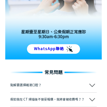
星期壹至星期日、公眾假期正常應診
9:30am-6:30pm
WhatsApp聯絡
常見問題
點解要選擇維港口腔？
維港口腔踐行「醫道濟世」的大學校訓，各分院匯聚來自香港、內地的
博士碩士高資歷牙醫，十七年穩定開診。榮獲「2024香港企業領袖品
假如我在 CT 掃描後不接受報價，我將會被收費嗎？？
牌」、「2025香港企業領袖品牌」，是諾貝爾種植系統全球放心植牙中
心，香港新城電台與廣東衛視推薦品牌
不會！只要未開始實際服務之前，你不會被收取任何費用。