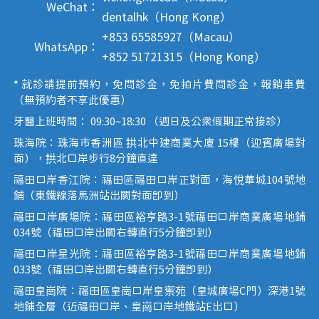
WeChat：
dentalhk（Hong Kong）
+853 65585927（Macau）
WhatsApp：
+852 51721315（Hong Kong）
* 就診請提前預約，免問診金，免拍片費問診金，報銷車費
（無預約者不享此優惠）
牙醫上班時間： 09:30~18:30 （週日及公眾假期正常接診）
珠海院：珠海市香洲區 拱北中建商業大廈 15樓（迎賓廣場對
面），拱北口岸步行8分鐘直達
福田口岸香江院：福田區福田口岸正對面，海悅華城104號地
鋪（東鐵線落馬洲站出關對面即到）
福田口岸廣場院：福田區裕亨路3-1號福田口岸商業廣場地鋪
034號（福田口岸出關右轉直行5分鐘即到）
福田口岸星光院：福田區裕亨路3-1號福田口岸商業廣場地鋪
033號（福田口岸出關右轉直行5分鐘即到）
福田皇崗院：福田區皇崗口岸皇禦苑（皇城廣場C門）深港1號
地鋪全層（近福田口岸、皇崗口岸地鐵站E出口）