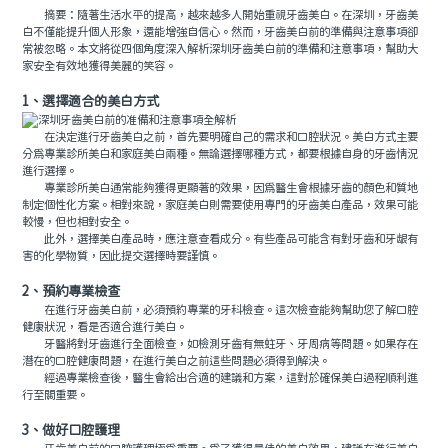
摘要：隨著生活水平的提高，越來越多人開始重視牙齒美白。在深圳，牙齒美
白不僅能提升個人形象，還能增強自信心。然而，牙齒美白前的準備與注意事項卻
常被忽略。本文將從四個角度深入解析深圳牙齒美白前的準備和注意事項，幫助大
家安全有效地獲得美麗的笑容。
1、選擇適合的美白方式
在決定進行牙齒美白之前，首先要明確自己的需求和口腔狀況。美白方式主要
分為專業診所美白和家庭美白兩種。無論選擇哪種方式，都要根據自身的牙齒情況
進行選擇。
專業診所美白通常能夠獲得更顯著的效果，因為醫生會根據牙齒的顏色和質地
制定個性化方案。相對來說，家庭美白則需要使用專門的牙齒美白產品，效果可能
較慢，但也相對安全。
此外，選擇美白產品時，應注意查看成分。有些產品可能含有對牙齒和牙龈有
害的化學物質，因此提交選擇時要謹慎。
2、預約專業檢查
在進行牙齒美白前，必須預約專業的牙科檢查。這次檢查能夠幫助您了解口腔
健康狀況，看是否適合進行美白。
牙醫將對牙齒進行全面檢查，如檢測牙齒有無蛀牙、牙周病等問題。如果存在
潛在的口腔健康問題，在進行美白之前這些問題必須得到解決。
經過專業檢查後，醫生會給出合適的建議和方案，這對於確保美白過程順利進
行至關重要。
3、做好口腔護理