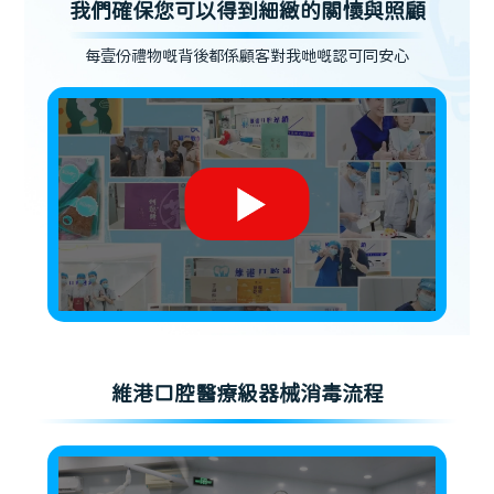
我們確保您可以得到細緻的關懷與照顧
每壹份禮物嘅背後都係顧客對我哋嘅認可同安心
維港口腔醫療級器械消毒流程