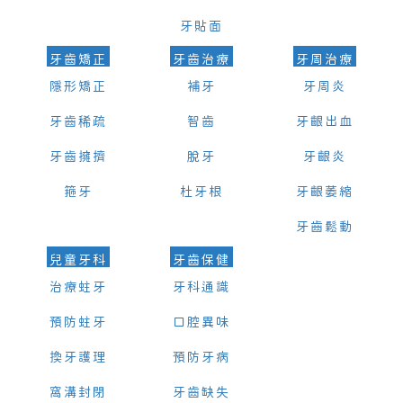
牙貼面
牙齒矯正
牙齒治療
牙周治療
隱形矯正
補牙
牙周炎
牙齒稀疏
智齒
牙齦出血
牙齒擁擠
脫牙
牙齦炎
箍牙
杜牙根
牙齦萎縮
牙齒鬆動
兒童牙科
牙齒保健
治療蛀牙
牙科通識
預防蛀牙
口腔異味
換牙護理
預防牙病
窩溝封閉
牙齒缺失