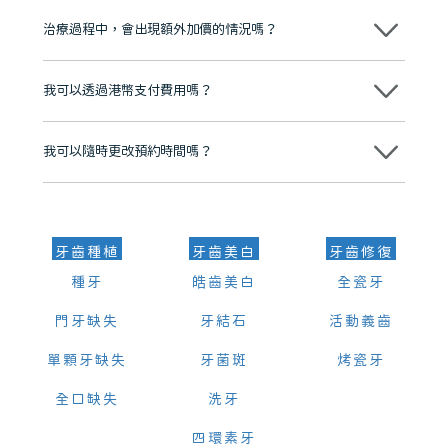
至今已服務超過三十個國家和地區的顧客，受到粵港澳大灣區及周邊城
市市民極高的口碑評價及信任推薦 珠海、深圳設有八大分院，香港亦設
治療過程中，會出現額外加價的情況嗎？
有咨詢及服務保障中心，有任何問題都可以隨時預約免費咨詢，讓人十
分放心
不會，治療前我們會詳細說明治療方案及對應的價錢，顧客同意並簽字
後，我們才會正式進行診療服務
我可以透過港幣支付費用嗎？
可以。維港口腔會按照當日匯率轉算收取費用，而匯率會及時告知客人
我可以隨時更改預約時間嗎？
可以，請盡早通過wechat或whatsapp聯絡我們，告知我們你原本預約
的時間及資料，並且重新預約的日期及時段
牙齒種植
牙齒美白
牙齒修復
種牙
皓齒美白
全瓷牙
門牙缺失
牙結石
活動義齒
單顆牙缺失
牙菌斑
烤瓷牙
全口缺失
洗牙
四環素牙