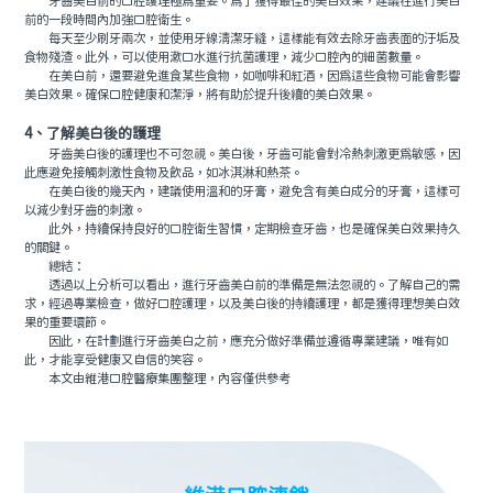
牙齒美白前的口腔護理極為重要。為了獲得最佳的美白效果，建議在進行美白
前的一段時間內加強口腔衛生。
每天至少刷牙兩次，並使用牙線清潔牙縫，這樣能有效去除牙齒表面的汙垢及
食物殘渣。此外，可以使用漱口水進行抗菌護理，減少口腔內的細菌數量。
在美白前，還要避免進食某些食物，如咖啡和紅酒，因為這些食物可能會影響
美白效果。確保口腔健康和潔淨，將有助於提升後續的美白效果。
4、了解美白後的護理
牙齒美白後的護理也不可忽視。美白後，牙齒可能會對冷熱刺激更為敏感，因
此應避免接觸刺激性食物及飲品，如冰淇淋和熱茶。
在美白後的幾天內，建議使用溫和的牙膏，避免含有美白成分的牙膏，這樣可
以減少對牙齒的刺激。
此外，持續保持良好的口腔衛生習慣，定期檢查牙齒，也是確保美白效果持久
的關鍵。
總結：
透過以上分析可以看出，進行牙齒美白前的準備是無法忽視的。了解自己的需
求，經過專業檢查，做好口腔護理，以及美白後的持續護理，都是獲得理想美白效
果的重要環節。
因此，在計劃進行牙齒美白之前，應充分做好準備並遵循專業建議，唯有如
此，才能享受健康又自信的笑容。
本文由維港口腔醫療集團整理，內容僅供參考