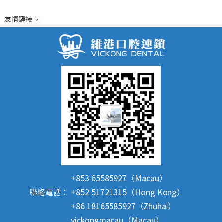
友情鏈接
+853 65585927（Macau）
聯絡電話：
+852 51721315（Hong Kong）
+86 18165585927（Zhuhai）
vickongmacau（Macau）