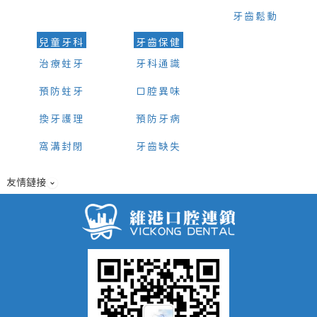
牙齒鬆動
兒童牙科
牙齒保健
治療蛀牙
牙科通識
預防蛀牙
口腔異味
換牙護理
預防牙病
窩溝封閉
牙齒缺失
友情鏈接