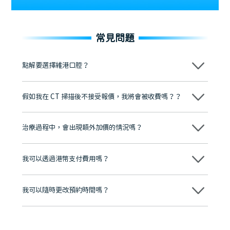
常見問題
點解要選擇維港口腔？
維港口腔踐行「醫道濟世」的大學校訓，各分院匯聚來自香港、內地的
博士碩士高資歷牙醫，十七年穩定開診。榮獲「2024香港企業領袖品
假如我在 CT 掃描後不接受報價，我將會被收費嗎？？
牌」、「2025香港企業領袖品牌」，是諾貝爾種植系統全球放心植牙中
心，香港新城電台與廣東衛視推薦品牌
不會！只要未開始實際服務之前，你不會被收取任何費用。
至今已服務超過三十個國家和地區的顧客，受到粵港澳大灣區及周邊城
市市民極高的口碑評價及信任推薦 珠海、深圳設有八大分院，香港亦設
治療過程中，會出現額外加價的情況嗎？
有咨詢及服務保障中心，有任何問題都可以隨時預約免費咨詢，讓人十
分放心
不會，治療前我們會詳細說明治療方案及對應的價錢，顧客同意並簽字
後，我們才會正式進行診療服務
我可以透過港幣支付費用嗎？
可以。維港口腔會按照當日匯率轉算收取費用，而匯率會及時告知客人
我可以隨時更改預約時間嗎？
可以，請盡早通過wechat或whatsapp聯絡我們，告知我們你原本預約
的時間及資料，並且重新預約的日期及時段