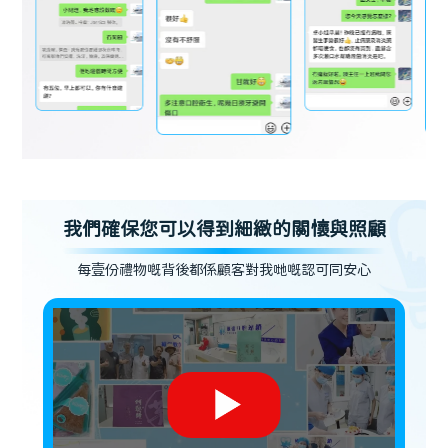
我們確保您可以得到細緻的關懷與照顧
每壹份禮物嘅背後都係顧客對我哋嘅認可同安心