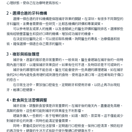
心理狀態，使自己在治療時更爲放松。
2、選擇合適的牙科機構
選擇一個合適的牙科機構是保證補牙效果的關鍵。在深圳，有很多不同類型的
牙科醫院，消費者需要做一些研究，比較各機構的評價和專業資質。
可以參考朋友或家人的推薦，以及查閱網上的醫生評價和醫院排名。選擇那些
擁有經驗豐富醫生和良好口碑的機構，增加成功補牙的機會。
在決定前往醫院之前，可以提前聯系機構，詢問醫生的專長、治療儀器和技
術，確保選擇一個適合自己需求的醫院。
3、複診與術後護理
補牙後，適當的複診是非常重要的。一般來說，醫生會建議在補牙後的一段時
間內進行複診，以確保補牙效果良好。如果有任何不適，及時回診是不可或缺的。
補牙後的護理同樣不能忽視。醫生可能會提供一些具體的護理建議，如在補牙
後的24小時內避免食用硬的或刺激性的食物、使用溫水漱口等，這些都有助于傷口
的愈合。
在日常生活中，要加強口腔衛生，定期刷牙和使用牙線，以防止再次出現蛀
牙，維護口腔健康。
4、飲食與生活習慣調整
補牙前後，調整飲食習慣是非常重要的。在補牙後的幾天內，盡量避免高糖、
高酸的食物，這些都可能對補牙的效果産生不利影響。
建議多攝入一些軟的、易于咀嚼的食物，如湯、酸奶、蒸菜等。這不僅能減少
對補牙部位的刺激，同時也能滿足營養需要。
同時，要養成良好的生活習慣，定期進行口腔檢查，保持口腔清潔，預防蛀牙
的再次發生。健康的生活方式有助于提升整體口腔健康水平。