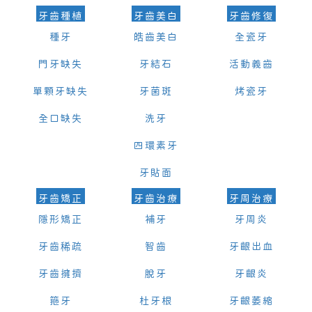
牙齒種植
牙齒美白
牙齒修復
種牙
皓齒美白
全瓷牙
門牙缺失
牙結石
活動義齒
單顆牙缺失
牙菌斑
烤瓷牙
全口缺失
洗牙
四環素牙
牙貼面
牙齒矯正
牙齒治療
牙周治療
隱形矯正
補牙
牙周炎
牙齒稀疏
智齒
牙齦出血
牙齒擁擠
脫牙
牙齦炎
箍牙
杜牙根
牙齦萎縮