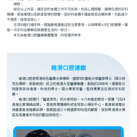
總結：
綜合以上內容，補牙前的准備工作不可忽視，包括心理調整、選擇合適的牙科
機構、術後護理以及飲食習慣的調整。良好的准備不僅能提高治療效果，也能減少
不適感，提高自信心。
在深圳進行補牙時，建議嚴格遵循這些注意事項，以保障個人的口腔健康。讓
每一次牙科治療都成爲健康生活的一部分。
本文由維港口腔醫療集團整理，內容僅供參考
維港口腔連鎖
維港口腔是粵港知名醫藥大學導師、國家985重點大學醫學博士（碩士研
究生導師、高級教授）成立的香港大型醫療集團，創始於2008年。連鎖各分
院匯聚來自香港、內地的博士、碩士專家牙醫，堅持實實在在做好牙科診
療。
維港口腔踐行「醫道濟世」的大學校訓，十六年穩定開診。榮獲「2024
香港企業領袖品牌」，是諾貝爾種植系統全球放心植牙中心，香港新城電台
與廣東衛視推薦品牌，服務超過三十個國家和地區的顧客，受到粵港澳大灣
區及周邊城市市民的歡迎與信任。