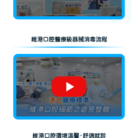
維港口腔醫療級器械消毒流程
維港口腔環境溫馨·舒適就診