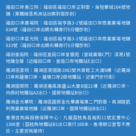
福田口岸香江院：福田區福田口岸正對面，海悅華城104號地
鋪（東鐵線落馬洲站出關對面即到）
福田口岸廣場院：福田區裕亨路3-1號福田口岸商業廣場地鋪
034號（福田口岸出關右轉直行5分鐘即到）
福田口岸星光院：福田區裕亨路3-1號福田口岸商業廣場地鋪
033號（福田口岸出關右轉直行5分鐘即到）
福田皇崗院：福田區皇崗口岸皇禦苑（皇城廣場C門）深港1號
地鋪全層（近福田口岸、皇崗口岸地鐵站E出口）
羅湖區委院：羅湖區愛國路1002號外貿輕工大廈8樓（近羅湖
口岸和蓮塘口岸，蓮塘口岸2個地鐵站，近東門步行街）
羅湖國貿院：羅湖區春風路廬山大廈B座21樓（近羅湖口岸、
向西村地鐵站A2出口、國貿地鐵站B出口）
羅湖金光華院：羅湖區國貿金光華廣場東二門對面，南湖路凱
利商業廣場地鋪（近羅湖口岸、國貿地鐵站B出口）
香港咨詢與服務保障中心：九龍荔枝角長裕街11號定豐中心
1306室（荔枝角地鐵站B1出口直行100米，香港辦公室暫不應
診，主要咨詢接待）