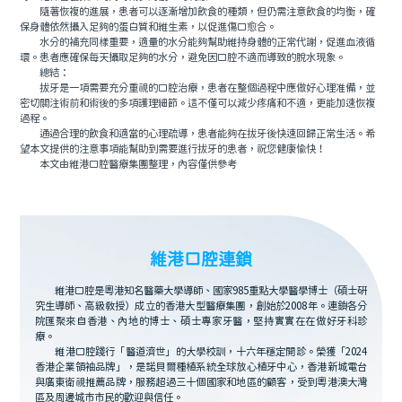
隨著恢複的進展，患者可以逐漸增加飲食的種類，但仍需注意飲食的均衡，確
保身體依然攝入足夠的蛋白質和維生素，以促進傷口愈合。
水分的補充同樣重要，適量的水分能夠幫助維持身體的正常代謝，促進血液循
環。患者應確保每天攝取足夠的水分，避免因口腔不適而導致的脫水現象。
總結：
拔牙是一項需要充分重視的口腔治療，患者在整個過程中應做好心理准備，並
密切關注術前和術後的多項護理細節。這不僅可以減少疼痛和不適，更能加速恢複
過程。
通過合理的飲食和適當的心理疏導，患者能夠在拔牙後快速回歸正常生活。希
望本文提供的注意事項能幫助到需要進行拔牙的患者，祝您健康愉快！
本文由維港口腔醫療集團整理，內容僅供參考
維港口腔連鎖
維港口腔是粵港知名醫藥大學導師、國家985重點大學醫學博士（碩士研
究生導師、高級教授）成立的香港大型醫療集團，創始於2008年。連鎖各分
院匯聚來自香港、內地的博士、碩士專家牙醫，堅持實實在在做好牙科診
療。
維港口腔踐行「醫道濟世」的大學校訓，十六年穩定開診。榮獲「2024
香港企業領袖品牌」，是諾貝爾種植系統全球放心植牙中心，香港新城電台
與廣東衛視推薦品牌，服務超過三十個國家和地區的顧客，受到粵港澳大灣
區及周邊城市市民的歡迎與信任。