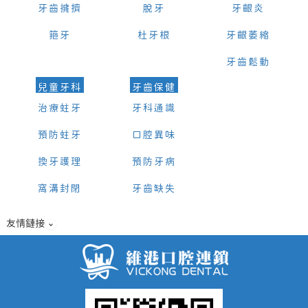
牙齒擁擠
脫牙
牙齦炎
箍牙
杜牙根
牙齦萎縮
牙齒鬆動
兒童牙科
牙齒保健
治療蛀牙
牙科通識
預防蛀牙
口腔異味
換牙護理
預防牙病
窩溝封閉
牙齒缺失
友情鏈接