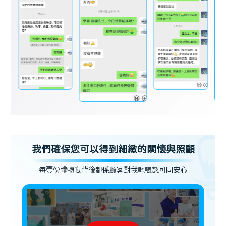
我們確保您可以得到細緻的關懷與照顧
每壹份禮物嘅背後都係顧客對我哋嘅認可同安心