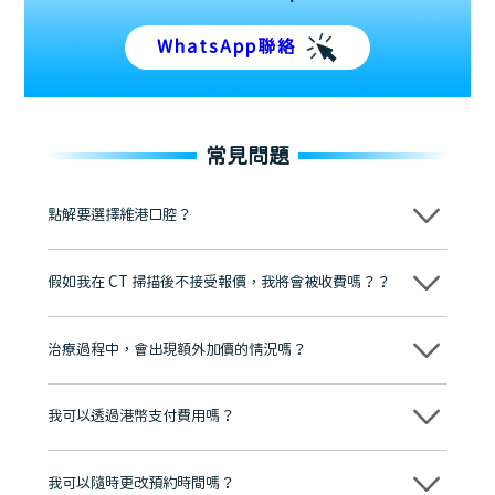
WhatsApp聯絡
常見問題
點解要選擇維港口腔？
維港口腔踐行「醫道濟世」的大學校訓，各分院匯聚來自香港、內地的
博士碩士高資歷牙醫，十七年穩定開診。榮獲「2024香港企業領袖品
假如我在 CT 掃描後不接受報價，我將會被收費嗎？？
牌」、「2025香港企業領袖品牌」，是諾貝爾種植系統全球放心植牙中
心，香港新城電台與廣東衛視推薦品牌
不會！只要未開始實際服務之前，你不會被收取任何費用。
至今已服務超過三十個國家和地區的顧客，受到粵港澳大灣區及周邊城
市市民極高的口碑評價及信任推薦 珠海、深圳設有八大分院，香港亦設
治療過程中，會出現額外加價的情況嗎？
有咨詢及服務保障中心，有任何問題都可以隨時預約免費咨詢，讓人十
分放心
不會，治療前我們會詳細說明治療方案及對應的價錢，顧客同意並簽字
後，我們才會正式進行診療服務
我可以透過港幣支付費用嗎？
可以。維港口腔會按照當日匯率轉算收取費用，而匯率會及時告知客人
我可以隨時更改預約時間嗎？