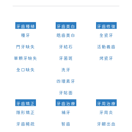
可以，請盡早通過wechat或whatsapp聯絡我們，告知我們你原本預約
的時間及資料，並且重新預約的日期及時段
牙齒種植
牙齒美白
牙齒修復
種牙
皓齒美白
全瓷牙
門牙缺失
牙結石
活動義齒
單顆牙缺失
牙菌斑
烤瓷牙
全口缺失
洗牙
四環素牙
牙貼面
牙齒矯正
牙齒治療
牙周治療
隱形矯正
補牙
牙周炎
牙齒稀疏
智齒
牙齦出血