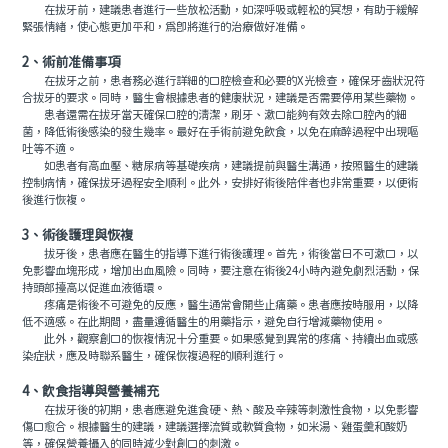
在拔牙前，建議患者進行一些放松活動，如深呼吸或輕松的冥想，有助于緩解
緊張情緒，使心態更加平和，爲即將進行的治療做好准備。
2、術前准備事項
在拔牙之前，患者務必進行詳細的口腔檢查和必要的X光檢查，確保牙齒狀況符
合拔牙的要求。同時，醫生會根據患者的健康狀況，建議是否需要停用某些藥物。
患者還需在拔牙當天確保口腔的清潔，刷牙、漱口能夠有效去除口腔內的細
菌，降低術後感染的發生幾率。最好在手術前避免飲食，以免在麻醉過程中出現嘔
吐等不適。
如患者有高血壓、糖尿病等基礎疾病，建議提前與醫生溝通，按照醫生的建議
控制病情，確保拔牙過程安全順利。此外，安排好術後陪伴者也非常重要，以便術
後進行恢複。
3、術後護理與恢複
拔牙後，患者應在醫生的指導下進行術後護理。首先，術後當日不可漱口，以
免影響血塊形成，增加出血風險。同時，要注意在術後24小時內避免劇烈活動，保
持頭部擡高以促進血液循環。
疼痛是術後不可避免的反應，醫生通常會開些止痛藥。患者應按時服用，以降
低不適感。在此期間，盡量遵循醫生的用藥指示，避免自行增減藥物使用。
此外，觀察創口的恢複情況十分重要。如果感覺到異常的疼痛、持續出血或感
染症狀，應及時聯系醫生，確保恢複過程的順利進行。
4、飲食指導與營養補充
在拔牙後的初期，患者應避免進食硬、熱、酸及辛辣等刺激性食物，以免影響
傷口愈合。根據醫生的建議，建議選擇流質或軟質食物，如米湯、雞蛋羹和酸奶
等，確保營養攝入的同時減少對創口的刺激。