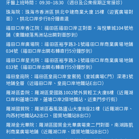
牙醫上班時間： 09:30~18:30 （週日及公眾假期正常接診）
珠海院：珠海市香洲區 拱北中建商業大廈 15樓（迎賓廣場對
面），拱北口岸步行8分鐘直達
福田口岸香江院：福田區福田口岸正對面，海悅華城104號地
鋪（東鐵線落馬洲站出關對面即到）
福田口岸廣場院：福田區裕亨路3-1號福田口岸商業廣場地鋪
034號（福田口岸出關右轉直行5分鐘即到）
福田口岸星光院：福田區裕亨路3-1號福田口岸商業廣場地鋪
033號（福田口岸出關右轉直行5分鐘即到）
福田皇崗院：福田區皇崗口岸皇禦苑（皇城廣場C門）深港1號
地鋪全層（近福田口岸、皇崗口岸地鐵站E出口）
羅湖區委院：羅湖區愛國路1002號外貿輕工大廈8樓（近羅湖
口岸和蓮塘口岸，蓮塘口岸2個地鐵站，近東門步行街）
羅湖國貿院：羅湖區春風路廬山大廈B座21樓（近羅湖口岸、
向西村地鐵站A2出口、國貿地鐵站B出口）
羅湖金光華院：羅湖區國貿金光華廣場東二門對面，南湖路凱
利商業廣場地鋪（近羅湖口岸、國貿地鐵站B出口）