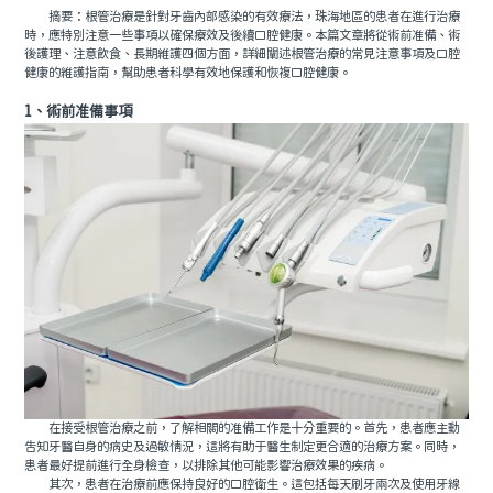
摘要：根管治療是針對牙齒內部感染的有效療法，珠海地區的患者在進行治療
時，應特別注意一些事項以確保療效及後續口腔健康。本篇文章將從術前准備、術
後護理、注意飲食、長期維護四個方面，詳細闡述根管治療的常見注意事項及口腔
健康的維護指南，幫助患者科學有效地保護和恢複口腔健康。
1、術前准備事項
在接受根管治療之前，了解相關的准備工作是十分重要的。首先，患者應主動
告知牙醫自身的病史及過敏情況，這將有助于醫生制定更合適的治療方案。同時，
患者最好提前進行全身檢查，以排除其他可能影響治療效果的疾病。
其次，患者在治療前應保持良好的口腔衛生。這包括每天刷牙兩次及使用牙線