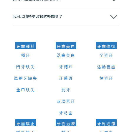
可以。維港口腔會按照當日匯率轉算收取費用，而匯率會及時告知客人
我可以隨時更改預約時間嗎？
可以，請盡早通過wechat或whatsapp聯絡我們，告知我們你原本預約
的時間及資料，並且重新預約的日期及時段
牙齒種植
牙齒美白
牙齒修復
種牙
皓齒美白
全瓷牙
門牙缺失
牙結石
活動義齒
單顆牙缺失
牙菌斑
烤瓷牙
全口缺失
洗牙
四環素牙
牙貼面
牙齒矯正
牙齒治療
牙周治療