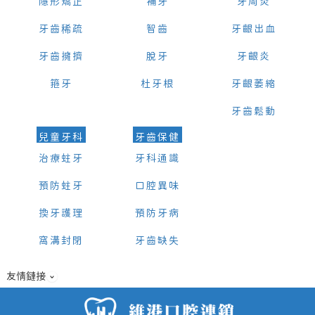
隱形矯正
補牙
牙周炎
牙齒稀疏
智齒
牙齦出血
牙齒擁擠
脫牙
牙齦炎
箍牙
杜牙根
牙齦萎縮
牙齒鬆動
兒童牙科
牙齒保健
治療蛀牙
牙科通識
預防蛀牙
口腔異味
換牙護理
預防牙病
窩溝封閉
牙齒缺失
友情鏈接