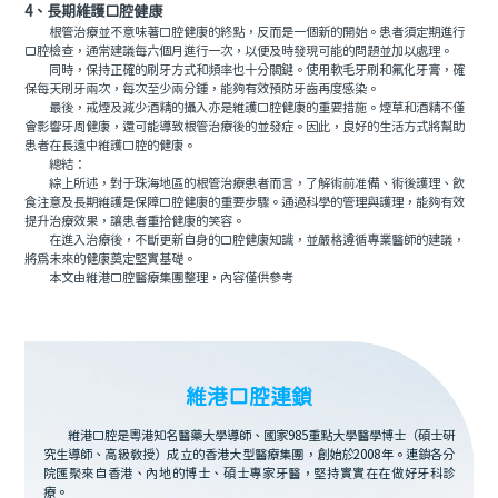
4、長期維護口腔健康
根管治療並不意味著口腔健康的終點，反而是一個新的開始。患者須定期進行
口腔檢查，通常建議每六個月進行一次，以便及時發現可能的問題並加以處理。
同時，保持正確的刷牙方式和頻率也十分關鍵。使用軟毛牙刷和氟化牙膏，確
保每天刷牙兩次，每次至少兩分鍾，能夠有效預防牙齒再度感染。
最後，戒煙及減少酒精的攝入亦是維護口腔健康的重要措施。煙草和酒精不僅
會影響牙周健康，還可能導致根管治療後的並發症。因此，良好的生活方式將幫助
患者在長遠中維護口腔的健康。
總結：
綜上所述，對于珠海地區的根管治療患者而言，了解術前准備、術後護理、飲
食注意及長期維護是保障口腔健康的重要步驟。通過科學的管理與護理，能夠有效
提升治療效果，讓患者重拾健康的笑容。
在進入治療後，不斷更新自身的口腔健康知識，並嚴格遵循專業醫師的建議，
將爲未來的健康奠定堅實基礎。
本文由維港口腔醫療集團整理，內容僅供參考
維港口腔連鎖
維港口腔是粵港知名醫藥大學導師、國家985重點大學醫學博士（碩士研
究生導師、高級教授）成立的香港大型醫療集團，創始於2008年。連鎖各分
院匯聚來自香港、內地的博士、碩士專家牙醫，堅持實實在在做好牙科診
療。