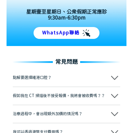
星期壹至星期日、公眾假期正常應診
9:30am-6:30pm
WhatsApp聯絡
常見問題
點解要選擇維港口腔？
維港口腔踐行「醫道濟世」的大學校訓，各分院匯聚來自香港、內地的
博士碩士高資歷牙醫，十七年穩定開診。榮獲「2024香港企業領袖品
假如我在 CT 掃描後不接受報價，我將會被收費嗎？？
牌」、「2025香港企業領袖品牌」，是諾貝爾種植系統全球放心植牙中
心，香港新城電台與廣東衛視推薦品牌
不會！只要未開始實際服務之前，你不會被收取任何費用。
至今已服務超過三十個國家和地區的顧客，受到粵港澳大灣區及周邊城
市市民極高的口碑評價及信任推薦 珠海、深圳設有八大分院，香港亦設
治療過程中，會出現額外加價的情況嗎？
有咨詢及服務保障中心，有任何問題都可以隨時預約免費咨詢，讓人十
分放心
不會，治療前我們會詳細說明治療方案及對應的價錢，顧客同意並簽字
後，我們才會正式進行診療服務
我可以透過港幣支付費用嗎？