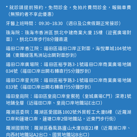
* 就診請提前預約，免問診金，免拍片費問診金，報銷車費
（無預約者不享此優惠）
牙醫上班時間： 09:30~18:30 （週日及公眾假期正常接診）
珠海院：珠海市香洲區 拱北中建商業大廈 15樓（迎賓廣場對
面），拱北口岸步行8分鐘直達
福田口岸香江院：福田區福田口岸正對面，海悅華城104號地
鋪（東鐵線落馬洲站出關對面即到）
福田口岸廣場院：福田區裕亨路3-1號福田口岸商業廣場地鋪
034號（福田口岸出關右轉直行5分鐘即到）
福田口岸星光院：福田區裕亨路3-1號福田口岸商業廣場地鋪
033號（福田口岸出關右轉直行5分鐘即到）
福田皇崗院：福田區皇崗口岸皇禦苑（皇城廣場C門）深港1號
地鋪全層（近福田口岸、皇崗口岸地鐵站E出口）
羅湖區委院：羅湖區愛國路1002號外貿輕工大廈8樓（近羅湖
口岸和蓮塘口岸，蓮塘口岸2個地鐵站，近東門步行街）
羅湖國貿院：羅湖區春風路廬山大廈B座21樓（近羅湖口岸、
向西村地鐵站A2出口、國貿地鐵站B出口）