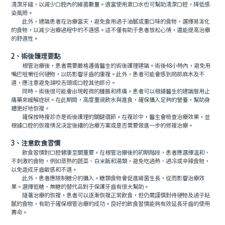
清潔牙縫，以減少口腔內的細菌數量。適當使用漱口水也可幫助清潔口腔，降低感
染風險。
此外，建議患者在治療當天，避免食用過于油膩或重口味的食物，選擇易消化
的食物，以減少治療過程中的不適感。這不僅有助于患者放松心情，還能提高治療
的舒適性。
2、術後護理要點
根管治療後，患者需要嚴格遵循醫生的術後護理建議。術後48小時內，避免用
嘴巴咀嚼任何硬物，以防影響牙齒的康複。此外，患者可能會感到局部麻木及不
適，應注意避免誤咬舌頭或口腔其他部分。
同時，術後很可能會出現輕微的腫脹和疼痛。患者可以根據醫生的建議服用止
痛藥來緩解症狀。在此期間，高度重視飲水與進食，確保攝入足夠的營養，幫助身
體更好地恢複。
確保按時複診亦是術後護理的關鍵環節。在複診中，醫生會檢查治療效果，並
根據口腔的恢複情況決定後續的治療方案或是否需要做進一步的修複治療。
3、注意飲食習慣
飲食習慣對口腔健康至關重要。在根管治療後的初期階段，患者應選擇溫和、
不刺激的食物，例如蒸熟的蔬菜、白米飯和湯類，避免吃過熱、過冷或辛辣食物，
以免造成牙齒敏感和不適。
此外，患者應限制糖分的攝入。糖類食物會促進細菌生長，從而影響治療效
果。選擇低糖、無糖的替代品對于保護牙齒有很大幫助。
隨著治療的恢複，患者可以逐漸恢複正常飲食，但仍需謹慎對待硬物及過于粘
膩的食物，有助于確保根管治療的成功。良好的飲食習慣能夠有效延長牙齒的使用
壽命。