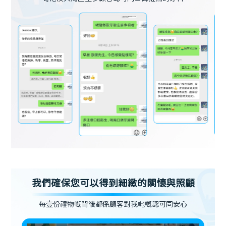
我們確保您可以得到細緻的關懷與照顧
每壹份禮物嘅背後都係顧客對我哋嘅認可同安心