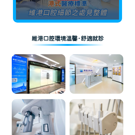
維港口腔環境溫馨·舒適就診