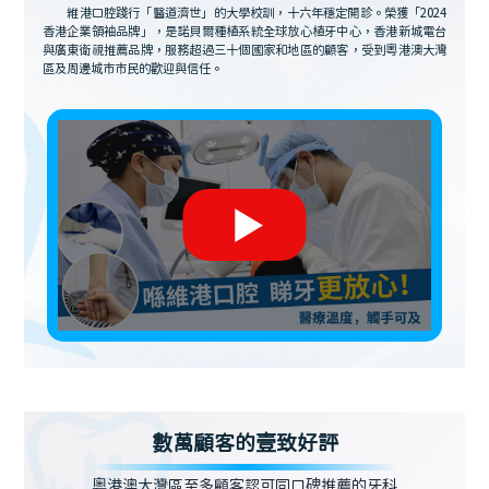
維港口腔踐行「醫道濟世」的大學校訓，十六年穩定開診。榮獲「2024
香港企業領袖品牌」，是諾貝爾種植系統全球放心植牙中心，香港新城電台
與廣東衛視推薦品牌，服務超過三十個國家和地區的顧客，受到粵港澳大灣
區及周邊城市市民的歡迎與信任。
數萬顧客的壹致好評
粵港澳大灣區至多顧客認可同口碑推薦的牙科