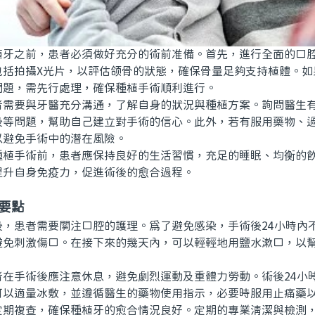
之前，患者必須做好充分的術前准備。首先，進行全面的口腔
包括拍攝X光片，以評估颌骨的狀態，確保骨量足夠支持植體。如
問題，需先行處理，確保種植手術順利進行。
要與牙醫充分溝通，了解自身的狀況與種植方案。詢問醫生有
後等問題，幫助自己建立對手術的信心。此外，若有服用藥物、
以避免手術中的潛在風險。
手術前，患者應保持良好的生活習慣，充足的睡眠、均衡的飲
提升自身免疫力，促進術後的愈合過程。
要點
患者需要關注口腔的護理。爲了避免感染，手術後24小時內
避免刺激傷口。在接下來的幾天內，可以輕輕地用鹽水漱口，以
手術後應注意休息，避免劇烈運動及重體力勞動。術後24小
可以適量冰敷，並遵循醫生的藥物使用指示，必要時服用止痛藥
複查，確保種植牙的愈合情況良好。定期的專業清潔與檢測，