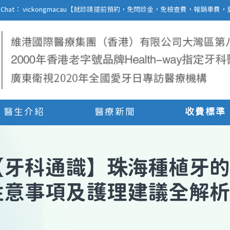
27 | WeChat： vickongmacau【就診請提前預約，免問診金，免檢查費，報銷
醫生介紹
醫療新聞
收費標準
【
牙科通識
】
珠海種植牙的
注意事項及護理建議全解析