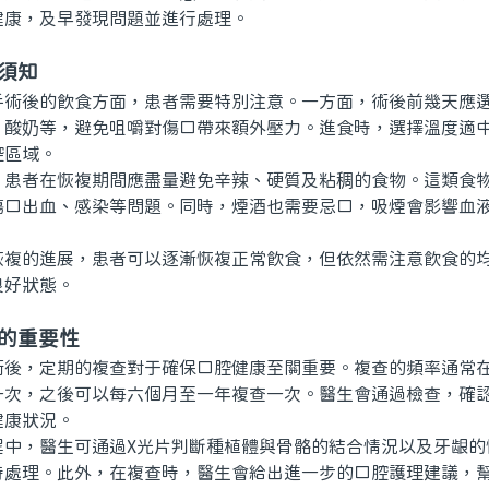
健康，及早發現問題並進行處理。
須知
後的飲食方面，患者需要特別注意。一方面，術後前幾天應選
、酸奶等，避免咀嚼對傷口帶來額外壓力。進食時，選擇溫度適
腔區域。
者在恢複期間應盡量避免辛辣、硬質及粘稠的食物。這類食物
傷口出血、感染等問題。同時，煙酒也需要忌口，吸煙會影響血
的進展，患者可以逐漸恢複正常飲食，但依然需注意飲食的均
良好狀態。
查的重要性
，定期的複查對于確保口腔健康至關重要。複查的頻率通常在
一次，之後可以每六個月至一年複查一次。醫生會通過檢查，確
健康狀況。
，醫生可通過X光片判斷種植體與骨骼的結合情況以及牙龈的
時處理。此外，在複查時，醫生會給出進一步的口腔護理建議，