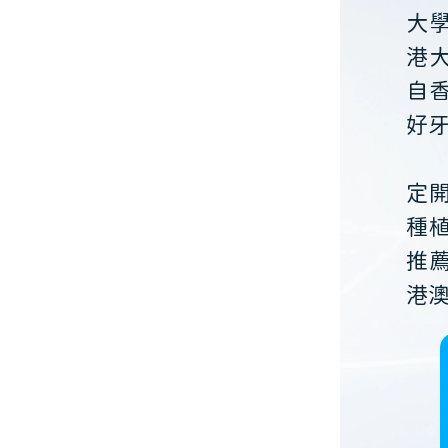
大
港
自
好
定
種
推
港