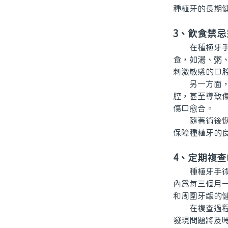
種植牙的長期
3、飲食禁忌
在種植牙手術
食，如湯、粥
刺激敏感的口
另一方面，患
腔，甚至導致
傷口愈合。
隨著術後恢複
保障種植牙的
4、定期複
種植牙手術後
內爲每三個月
和周圍牙龈的
在複查過程中
發現問題將及