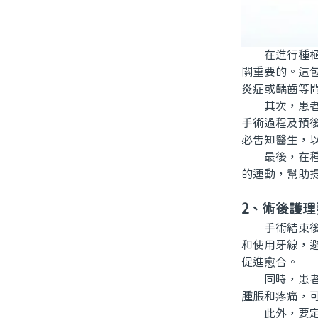
在進行種植牙
關重要的。這
炎症或齲齒等
其次，患者需
手術過程及預
必告知醫生，
最後，在種植
的運動，幫助
2、術後護理
手術結束後，
和使用牙線，
促進愈合。
同時，患者在
腫脹和疼痛，
此外，要定期