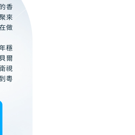
的香
聚來
在做
年穩
貝爾
衛視
到粵