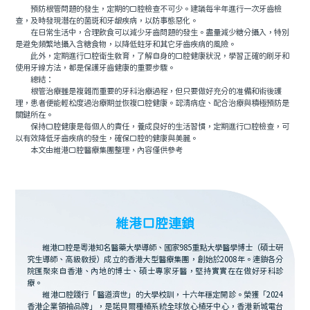
預防根管問題的發生，定期的口腔檢查不可少。建議每半年進行一次牙齒檢
查，及時發現潛在的菌斑和牙龈疾病，以防事態惡化。
在日常生活中，合理飲食可以減少牙齒問題的發生。盡量減少糖分攝入，特別
是避免頻繁地攝入含糖食物，以降低蛀牙和其它牙齒疾病的風險。
此外，定期進行口腔衛生教育，了解自身的口腔健康狀況，學習正確的刷牙和
使用牙線方法，都是保護牙齒健康的重要步驟。
總結：
根管治療雖是複雜而重要的牙科治療過程，但只要做好充分的准備和術後護
理，患者便能輕松度過治療期並恢複口腔健康。認清病症、配合治療與積極預防是
關鍵所在。
保持口腔健康是每個人的責任，養成良好的生活習慣，定期進行口腔檢查，可
以有效降低牙齒疾病的發生，確保口腔的健康與美麗。
本文由維港口腔醫療集團整理，內容僅供參考
維港口腔連鎖
維港口腔是粵港知名醫藥大學導師、國家985重點大學醫學博士（碩士研
究生導師、高級教授）成立的香港大型醫療集團，創始於2008年。連鎖各分
院匯聚來自香港、內地的博士、碩士專家牙醫，堅持實實在在做好牙科診
療。
維港口腔踐行「醫道濟世」的大學校訓，十六年穩定開診。榮獲「2024
香港企業領袖品牌」，是諾貝爾種植系統全球放心植牙中心，香港新城電台