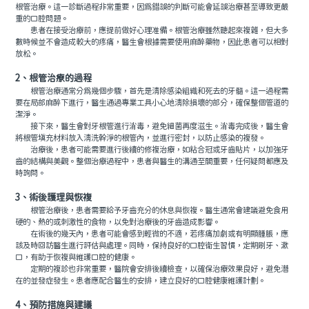
根管治療。這一診斷過程非常重要，因爲錯誤的判斷可能會延誤治療甚至導致更嚴
重的口腔問題。
患者在接受治療前，應提前做好心理准備。根管治療雖然聽起來複雜，但大多
數時候並不會造成較大的疼痛，醫生會根據需要使用麻醉藥物，因此患者可以相對
放松。
2、根管治療的過程
根管治療通常分爲幾個步驟，首先是清除感染組織和死去的牙髓。這一過程需
要在局部麻醉下進行，醫生通過專業工具小心地清除損壞的部分，確保整個管道的
潔淨。
接下來，醫生會對牙根管進行消毒，避免細菌再度滋生。消毒完成後，醫生會
將根管填充材料放入清洗幹淨的根管內，並進行密封，以防止感染的複發。
治療後，患者可能需要進行後續的修複治療，如粘合冠或牙齒貼片，以加強牙
齒的結構與美觀。整個治療過程中，患者與醫生的溝通至關重要，任何疑問都應及
時詢問。
3、術後護理與恢複
根管治療後，患者需要給予牙齒充分的休息與恢複。醫生通常會建議避免食用
硬的、熱的或刺激性的食物，以免對治療後的牙齒造成影響。
在術後的幾天內，患者可能會感到輕微的不適，若疼痛加劇或有明顯腫脹，應
該及時回訪醫生進行評估與處理。同時，保持良好的口腔衛生習慣，定期刷牙、漱
口，有助于恢複與維護口腔的健康。
定期的複診也非常重要，醫院會安排後續檢查，以確保治療效果良好，避免潛
在的並發症發生。患者應配合醫生的安排，建立良好的口腔健康維護計劃。
4、預防措施與建議