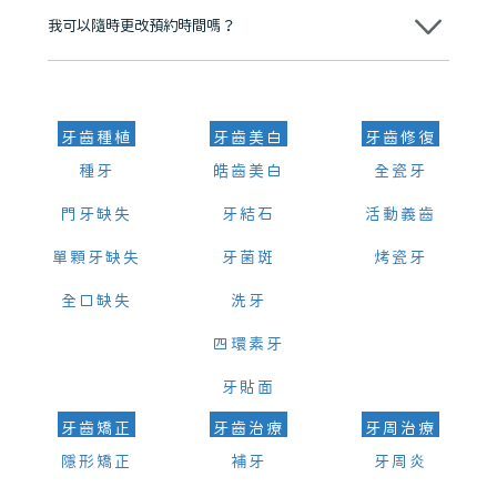
我可以隨時更改預約時間嗎？
可以，請盡早通過wechat或whatsapp聯絡我們，告知我們你原本預約
的時間及資料，並且重新預約的日期及時段
牙齒種植
牙齒美白
牙齒修復
種牙
皓齒美白
全瓷牙
門牙缺失
牙結石
活動義齒
單顆牙缺失
牙菌斑
烤瓷牙
全口缺失
洗牙
四環素牙
牙貼面
牙齒矯正
牙齒治療
牙周治療
隱形矯正
補牙
牙周炎