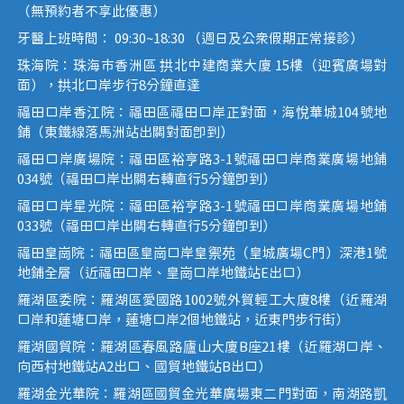
（無預約者不享此優惠）
牙醫上班時間： 09:30~18:30 （週日及公眾假期正常接診）
珠海院：珠海市香洲區 拱北中建商業大廈 15樓（迎賓廣場對
面），拱北口岸步行8分鐘直達
福田口岸香江院：福田區福田口岸正對面，海悅華城104號地
鋪（東鐵線落馬洲站出關對面即到）
福田口岸廣場院：福田區裕亨路3-1號福田口岸商業廣場地鋪
034號（福田口岸出關右轉直行5分鐘即到）
福田口岸星光院：福田區裕亨路3-1號福田口岸商業廣場地鋪
033號（福田口岸出關右轉直行5分鐘即到）
福田皇崗院：福田區皇崗口岸皇禦苑（皇城廣場C門）深港1號
地鋪全層（近福田口岸、皇崗口岸地鐵站E出口）
羅湖區委院：羅湖區愛國路1002號外貿輕工大廈8樓（近羅湖
口岸和蓮塘口岸，蓮塘口岸2個地鐵站，近東門步行街）
羅湖國貿院：羅湖區春風路廬山大廈B座21樓（近羅湖口岸、
向西村地鐵站A2出口、國貿地鐵站B出口）
羅湖金光華院：羅湖區國貿金光華廣場東二門對面，南湖路凱