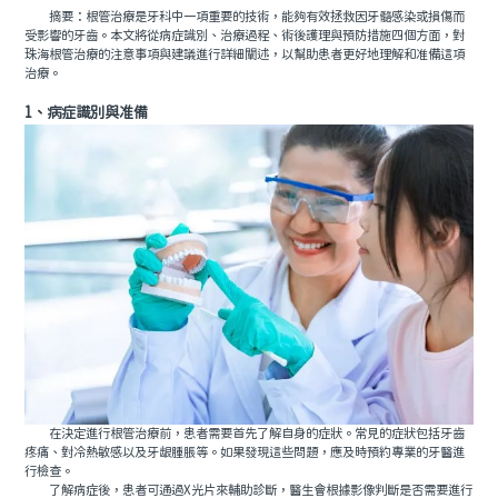
摘要：根管治療是牙科中一項重要的技術，能夠有效拯救因牙髓感染或損傷而
受影響的牙齒。本文將從病症識別、治療過程、術後護理與預防措施四個方面，對
珠海根管治療的注意事項與建議進行詳細闡述，以幫助患者更好地理解和准備這項
治療。
1、病症識別與准備
在決定進行根管治療前，患者需要首先了解自身的症狀。常見的症狀包括牙齒
疼痛、對冷熱敏感以及牙龈腫脹等。如果發現這些問題，應及時預約專業的牙醫進
行檢查。
了解病症後，患者可通過X光片來輔助診斷，醫生會根據影像判斷是否需要進行