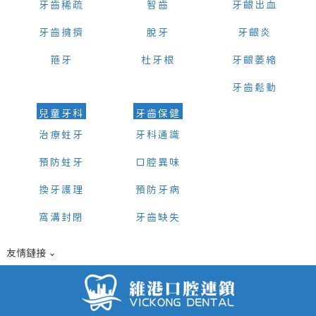
牙齒稀疏
智齒
牙齦出血
牙齒擁擠
脫牙
牙齦炎
箍牙
杜牙根
牙齦萎縮
牙齒鬆動
兒童牙科
牙齒保健
治療蛀牙
牙科通識
預防蛀牙
口腔異味
換牙護理
預防牙病
窩溝封閉
牙齒缺失
友情鏈接