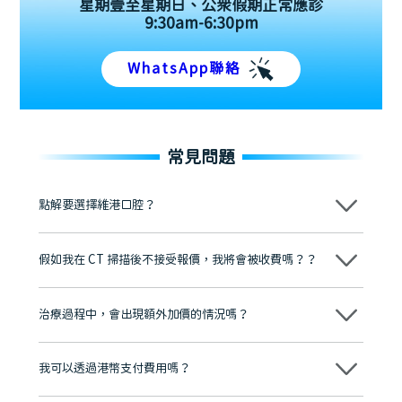
星期壹至星期日、公眾假期正常應診
9:30am-6:30pm
WhatsApp聯絡
常見問題
點解要選擇維港口腔？
維港口腔踐行「醫道濟世」的大學校訓，各分院匯聚來自香港、內地的
博士碩士高資歷牙醫，十七年穩定開診。榮獲「2024香港企業領袖品
假如我在 CT 掃描後不接受報價，我將會被收費嗎？？
牌」、「2025香港企業領袖品牌」，是諾貝爾種植系統全球放心植牙中
心，香港新城電台與廣東衛視推薦品牌
不會！只要未開始實際服務之前，你不會被收取任何費用。
至今已服務超過三十個國家和地區的顧客，受到粵港澳大灣區及周邊城
市市民極高的口碑評價及信任推薦 珠海、深圳設有八大分院，香港亦設
治療過程中，會出現額外加價的情況嗎？
有咨詢及服務保障中心，有任何問題都可以隨時預約免費咨詢，讓人十
分放心
不會，治療前我們會詳細說明治療方案及對應的價錢，顧客同意並簽字
後，我們才會正式進行診療服務
我可以透過港幣支付費用嗎？
可以。維港口腔會按照當日匯率轉算收取費用，而匯率會及時告知客人