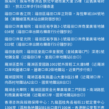
珠海院：珠海市香洲區 拱北中建商業大廈 15樓（迎賓廣場對
面），拱北口岸步行8分鐘直達
福田口岸香江院：福田區福田口岸正對面，海悅華城104號地
鋪（東鐵線落馬洲站出關對面即到）
福田口岸廣場院：福田區裕亨路3-1號福田口岸商業廣場地鋪
034號（福田口岸出關右轉直行5分鐘即到）
福田口岸星光院：福田區裕亨路3-1號福田口岸商業廣場地鋪
033號（福田口岸出關右轉直行5分鐘即到）
福田皇崗院：福田區皇崗口岸皇禦苑（皇城廣場C門）深港1號
地鋪全層（近福田口岸、皇崗口岸地鐵站E出口）
羅湖區委院：羅湖區愛國路1002號外貿輕工大廈8樓（近羅湖
口岸和蓮塘口岸，蓮塘口岸2個地鐵站，近東門步行街）
羅湖國貿院：羅湖區春風路廬山大廈B座21樓（近羅湖口岸、
向西村地鐵站A2出口、國貿地鐵站B出口）
羅湖金光華院：羅湖區國貿金光華廣場東二門對面，南湖路凱
利商業廣場地鋪（近羅湖口岸、國貿地鐵站B出口）
香港咨詢與服務保障中心：九龍荔枝角長裕街11號定豐中心
1306室（荔枝角地鐵站B1出口直行100米，香港辦公室暫不應