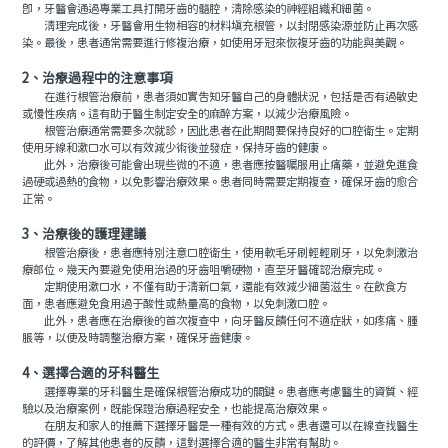
即，牙醫會通過專業工具打開牙齒的髓腔，清除感染的神經組織和細菌。
清理完成後，牙醫會用生物相容的材料填充根管，以封閉感染源並防止再次感
染。最後，患者通常需要進行修複治療，如使用牙冠來恢複牙齒的功能與美觀。
2、治療過程中的注意事項
在進行根管治療前，患者須如實告知牙醫自己的身體狀況，包括是否有過敏史
或慢性疾病。這有助于醫生制定安全的麻醉方案，以減少治療風險。
根管治療通常需要多次就診，因此患者在此期間要保持良好的口腔衛生。定期
使用牙線和漱口水可以有效減少術後並發症，保持牙齒的健康。
此外，治療後可能會出現些微的不適，患者應按醫囑服用止痛藥，並避免進食
過硬或過熱的食物，以免影響治療效果。患者同時需要定期複查，確保牙齒的愈合
正常。
3、治療後的護理建議
根管治療後，患者應特別注意口腔衛生，使用軟毛牙刷輕輕刷牙，以免刺激治
療部位。幾天內要避免使用治過的牙齒咀嚼硬物，直至牙醫確認治療完成。
定期使用漱口水，不僅有助于清新口氣，還能有效減少細菌滋生。在飲食方
面，患者應避免食用過于酸性或熱量高的食物，以免刺激口腔。
此外，患者應在治療後的首次複查中，向牙醫反饋任何不適症狀，如疼痛、腫
脹等，以便及時調整治療方案，確保牙齒健康。
4、選擇合適的牙科醫生
選擇專業的牙科醫生是確保根管治療成功的關鍵。患者應考慮醫生的資質、經
驗以及治療案例，既能保證治療過程安全，也能提高治療效果。
在朋友和家人的推薦下選擇牙醫是一種有效的方式。患者還可以在線查找醫生
的評價，了解其他患者的反饋，這對選擇合適的醫生非常有幫助。