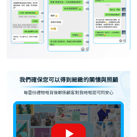
我們確保您可以得到細緻的關懷與照顧
每壹份禮物嘅背後都係顧客對我哋嘅認可同安心