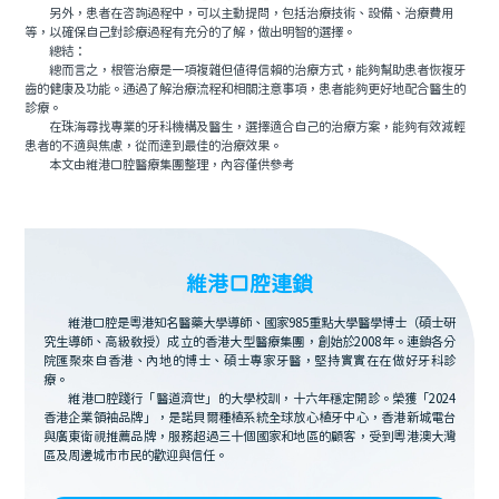
另外，患者在咨詢過程中，可以主動提問，包括治療技術、設備、治療費用
等，以確保自己對診療過程有充分的了解，做出明智的選擇。
總結：
總而言之，根管治療是一項複雜但值得信賴的治療方式，能夠幫助患者恢複牙
齒的健康及功能。通過了解治療流程和相關注意事項，患者能夠更好地配合醫生的
診療。
在珠海尋找專業的牙科機構及醫生，選擇適合自己的治療方案，能夠有效減輕
患者的不適與焦慮，從而達到最佳的治療效果。
本文由維港口腔醫療集團整理，內容僅供參考
維港口腔連鎖
維港口腔是粵港知名醫藥大學導師、國家985重點大學醫學博士（碩士研
究生導師、高級教授）成立的香港大型醫療集團，創始於2008年。連鎖各分
院匯聚來自香港、內地的博士、碩士專家牙醫，堅持實實在在做好牙科診
療。
維港口腔踐行「醫道濟世」的大學校訓，十六年穩定開診。榮獲「2024
香港企業領袖品牌」，是諾貝爾種植系統全球放心植牙中心，香港新城電台
與廣東衛視推薦品牌，服務超過三十個國家和地區的顧客，受到粵港澳大灣
區及周邊城市市民的歡迎與信任。