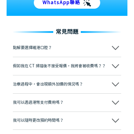
WhatsApp聯絡
常見問題
點解要選擇維港口腔？
維港口腔踐行「醫道濟世」的大學校訓，各分院匯聚來自香港、內地的
博士碩士高資歷牙醫，十七年穩定開診。榮獲「2024香港企業領袖品
假如我在 CT 掃描後不接受報價，我將會被收費嗎？？
牌」、「2025香港企業領袖品牌」，是諾貝爾種植系統全球放心植牙中
心，香港新城電台與廣東衛視推薦品牌
不會！只要未開始實際服務之前，你不會被收取任何費用。
至今已服務超過三十個國家和地區的顧客，受到粵港澳大灣區及周邊城
市市民極高的口碑評價及信任推薦 珠海、深圳設有八大分院，香港亦設
治療過程中，會出現額外加價的情況嗎？
有咨詢及服務保障中心，有任何問題都可以隨時預約免費咨詢，讓人十
分放心
不會，治療前我們會詳細說明治療方案及對應的價錢，顧客同意並簽字
後，我們才會正式進行診療服務
我可以透過港幣支付費用嗎？
可以。維港口腔會按照當日匯率轉算收取費用，而匯率會及時告知客人
我可以隨時更改預約時間嗎？
可以，請盡早通過wechat或whatsapp聯絡我們，告知我們你原本預約
的時間及資料，並且重新預約的日期及時段