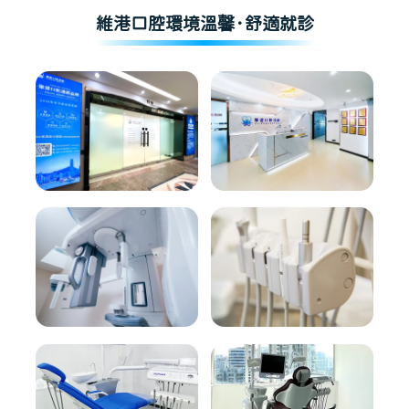
維港口腔環境溫馨·舒適就診