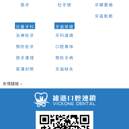
箍牙
杜牙根
牙齦萎縮
牙齒鬆動
兒童牙科
牙齒保健
治療蛀牙
牙科通識
預防蛀牙
口腔異味
換牙護理
預防牙病
窩溝封閉
牙齒缺失
友情鏈接