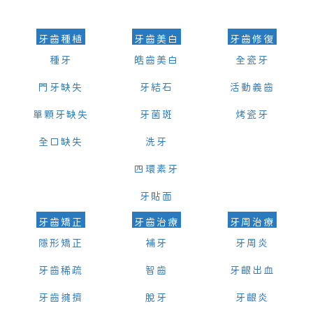
牙齒種植
牙齒美白
牙齒修復
種牙
皓齒美白
全瓷牙
門牙缺失
牙結石
活動義齒
單顆牙缺失
牙菌斑
烤瓷牙
全口缺失
洗牙
四環素牙
牙貼面
牙齒矯正
牙齒治療
牙周治療
隱形矯正
補牙
牙周炎
牙齒稀疏
智齒
牙齦出血
牙齒擁擠
脫牙
牙齦炎