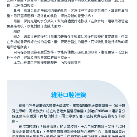
如粥、豆腐、蒸蛋等，避免對拔牙處造成刺激。初期尤其要避免吃堅硬、脆的食
物，以免傷口複發。
此外，應避免食用辛辣和過燙的食物，因爲這些可能刺激到傷口，導致疼痛加
重。最好選擇溫和、易消化的食物，保持身體的營養供給。
最後，保持充足的水分攝入，幫助身體更好地恢複。在飲水時，建議用吸管避
免直接吸吮，以免對拔牙處造成壓力。
總結：
總之，珠海拔牙前後的注意事項是確保手術成功及後期康複的重要環節。患者
在手術前需要做好充分的准備，術中要配合醫生的指示，而術後則需進行細致的護
理和合理飲食。
只有在各個環節都嚴謹對待，才能夠使拔牙過程更加順利、康複更快。若您有
任何不適，建議及時與專業口腔醫生聯系。
本文由維港口腔醫療集團整理，內容僅供參考
維港口腔連鎖
維港口腔是粵港知名醫藥大學導師、國家985重點大學醫學博士（碩士研
究生導師、高級教授）成立的香港大型醫療集團，創始於2008年。連鎖各分
院匯聚來自香港、內地的博士、碩士專家牙醫，堅持實實在在做好牙科診
療。
維港口腔踐行「醫道濟世」的大學校訓，十六年穩定開診。榮獲「2024
香港企業領袖品牌」，是諾貝爾種植系統全球放心植牙中心，香港新城電台