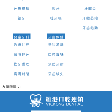
牙齒擁擠
脫牙
牙齦炎
箍牙
杜牙根
牙齦萎縮
牙齒鬆動
兒童牙科
牙齒保健
治療蛀牙
牙科通識
預防蛀牙
口腔異味
換牙護理
預防牙病
窩溝封閉
牙齒缺失
友情鏈接