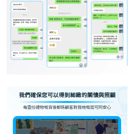
我們確保您可以得到細緻的關懷與照顧
每壹份禮物嘅背後都係顧客對我哋嘅認可同安心