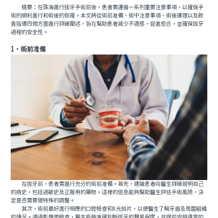
摘要：在珠海進行拔牙手術前後，患者需遵循一系列重要注意事項，以確保手
術的順利進行和術後的恢複。本文將從術前准備、術中注意事項、術後護理以及飲
食指導四個方面進行詳細闡述，旨在幫助患者減少不適感，促進愈合，並確保拔牙
過程的安全性。
1、術前准備
在拔牙前，患者需進行充分的術前准備。首先，建議患者向醫生詳細說明自己
的病史，包括過敏史及正服用的藥物。這樣的信息能夠幫助醫生評估手術風險，決
定是否需要做特殊的調整。
其次，術前最好進行相應的口腔檢查和X光拍片，以便醫生了解牙齒及周圍組織
的情況。通過影像學檢查，醫生能夠准確判斷拔牙的難易程度，並提前安排適當的