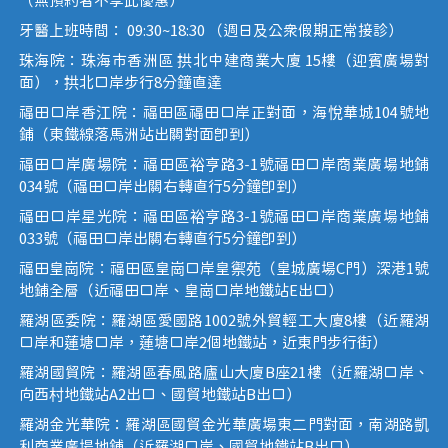
（無預約者不享此優惠）
牙醫上班時間： 09:30~18:30 （週日及公眾假期正常接診）
珠海院：珠海市香洲區 拱北中建商業大廈 15樓（迎賓廣場對
面），拱北口岸步行8分鐘直達
福田口岸香江院：福田區福田口岸正對面，海悅華城104號地
鋪（東鐵線落馬洲站出關對面即到）
福田口岸廣場院：福田區裕亨路3-1號福田口岸商業廣場地鋪
034號（福田口岸出關右轉直行5分鐘即到）
福田口岸星光院：福田區裕亨路3-1號福田口岸商業廣場地鋪
033號（福田口岸出關右轉直行5分鐘即到）
福田皇崗院：福田區皇崗口岸皇禦苑（皇城廣場C門）深港1號
地鋪全層（近福田口岸、皇崗口岸地鐵站E出口）
羅湖區委院：羅湖區愛國路1002號外貿輕工大廈8樓（近羅湖
口岸和蓮塘口岸，蓮塘口岸2個地鐵站，近東門步行街）
羅湖國貿院：羅湖區春風路廬山大廈B座21樓（近羅湖口岸、
向西村地鐵站A2出口、國貿地鐵站B出口）
羅湖金光華院：羅湖區國貿金光華廣場東二門對面，南湖路凱
利商業廣場地鋪（近羅湖口岸、國貿地鐵站B出口）