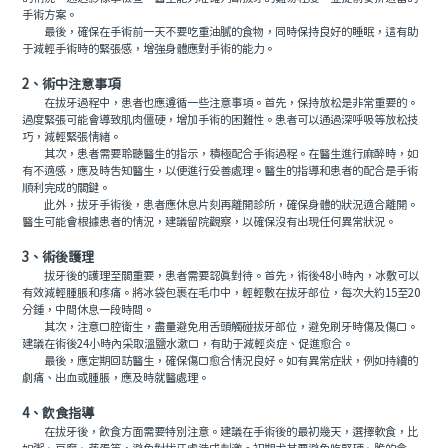
手術方案。
最後，確保在手術前一天不要吃重油膩的食物，同時保持良好的睡眠，這有助
于減輕手術時的緊張感，增強身體應對手術的能力。
2、術中注意事項
在拔牙過程中，患者也應遵循一些注意事項。首先，保持放松是非常重要的。
過度緊張可能會導致肌肉僵硬，增加手術的困難性。患者可以通過深呼吸等放松技
巧，減輕緊張情緒。
其次，患者需要聆聽醫生的指示，積極配合手術過程。在醫生進行麻醉時，如
有不適感，應及時告知醫生，以便進行妥善處理。醫生的指導和患者的配合是手術
順利完成的關鍵。
此外，拔牙手術後，患者應休息片刻再離開診所，確保身體的狀況適合離開。
醫生可能會根據患者的情況，建議留院觀察，以確保沒有出現任何異常狀況。
3、術後護理
拔牙後的護理至關重要，患者需要認真對待。首先，術後48小時內，冰敷可以
有效減輕腫脹和疼痛。將冰袋包裹在毛巾中，輕輕敷在拔牙部位，每次大約15至20
分鍾，中間休息一段時間。
其次，注意口腔衛生，盡量避免用舌頭觸碰拔牙部位，避免刷牙時傷及傷口。
建議在術後24小時內采取溫鹽水漱口，有助于減輕炎症、促進愈合。
最後，應定期回訪醫生，確保傷口愈合情況良好。如有異常症狀，例如持續的
劇痛、出血或腫脹，應及時就醫處理。
4、飲食指導
在拔牙後，飲食方面需要特別注意。建議在手術後的最初幾天，選擇軟食，比