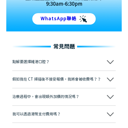
9:30am-6:30pm
WhatsApp聯絡
常見問題
點解要選擇維港口腔？
維港口腔踐行「醫道濟世」的大學校訓，各分院匯聚來自香港、內地的
博士碩士高資歷牙醫，十七年穩定開診。榮獲「2024香港企業領袖品
假如我在 CT 掃描後不接受報價，我將會被收費嗎？？
牌」、「2025香港企業領袖品牌」，是諾貝爾種植系統全球放心植牙中
心，香港新城電台與廣東衛視推薦品牌
不會！只要未開始實際服務之前，你不會被收取任何費用。
至今已服務超過三十個國家和地區的顧客，受到粵港澳大灣區及周邊城
市市民極高的口碑評價及信任推薦 珠海、深圳設有八大分院，香港亦設
治療過程中，會出現額外加價的情況嗎？
有咨詢及服務保障中心，有任何問題都可以隨時預約免費咨詢，讓人十
分放心
不會，治療前我們會詳細說明治療方案及對應的價錢，顧客同意並簽字
後，我們才會正式進行診療服務
我可以透過港幣支付費用嗎？
可以。維港口腔會按照當日匯率轉算收取費用，而匯率會及時告知客人