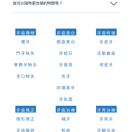
我可以隨時更改預約時間嗎？
可以，請盡早通過wechat或whatsapp聯絡我們，告知我們你原本預約
的時間及資料，並且重新預約的日期及時段
牙齒種植
牙齒美白
牙齒修復
種牙
皓齒美白
全瓷牙
門牙缺失
牙結石
活動義齒
單顆牙缺失
牙菌斑
烤瓷牙
全口缺失
洗牙
四環素牙
牙貼面
牙齒矯正
牙齒治療
牙周治療
隱形矯正
補牙
牙周炎
牙齒稀疏
智齒
牙齦出血