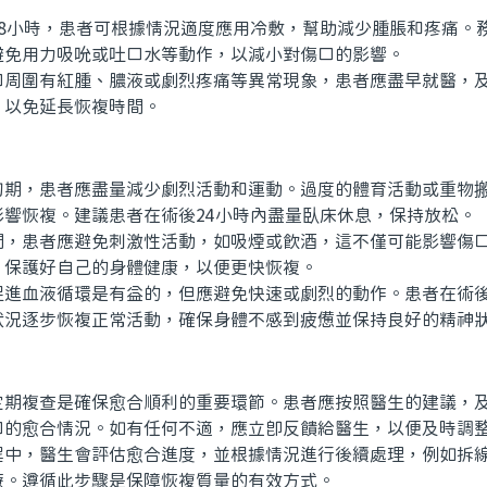
小時，患者可根據情況適度應用冷敷，幫助減少腫脹和疼痛。
避免用力吸吮或吐口水等動作，以減小對傷口的影響。
圍有紅腫、膿液或劇烈疼痛等異常現象，患者應盡早就醫，及
，以免延長恢複時間。
，患者應盡量減少劇烈活動和運動。過度的體育活動或重物搬
影響恢複。建議患者在術後24小時內盡量臥床休息，保持放松。
患者應避免刺激性活動，如吸煙或飲酒，這不僅可能影響傷口
。保護好自己的身體健康，以便更快恢複。
血液循環是有益的，但應避免快速或劇烈的動作。患者在術後
狀況逐步恢複正常活動，確保身體不感到疲憊並保持良好的精神
複查是確保愈合順利的重要環節。患者應按照醫生的建議，及
口的愈合情況。如有任何不適，應立即反饋給醫生，以便及時調
，醫生會評估愈合進度，並根據情況進行後續處理，例如拆線
療。遵循此步驟是保障恢複質量的有效方式。