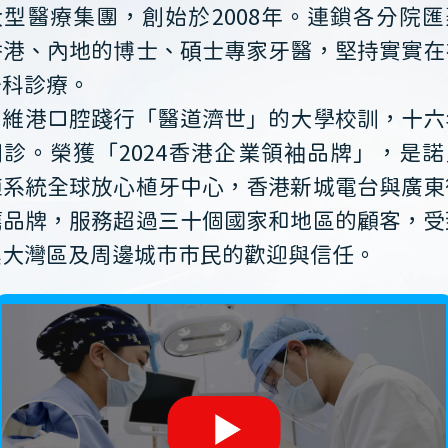
大型醫療集團，創始於2008年。連鎖各分院匯
香港、內地的博士、碩士專家牙醫，堅持實實在
牙科診療。
維港口腔踐行「醫道濟世」的大學校訓，十六
開診。榮獲「2024香港企業領袖品牌」，是諾
植系統全球放心植牙中心，香港新城電台與廣東
薦品牌，服務超過三十個國家和地區的顧客，受
澳大灣區及周邊城市市民的歡迎與信任。