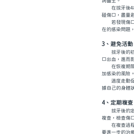
詢醫生。
在拔牙後48
碰傷口，盡量
若發現傷口周
在的感染問題
3、避免活動
拔牙後的初期
口出血，進而
在恢複期間，
加感染的風險
適度走動促進
據自己的身體
4、定期複查
拔牙後的定期
複查，檢查傷
在複查過程中
要進一步的治