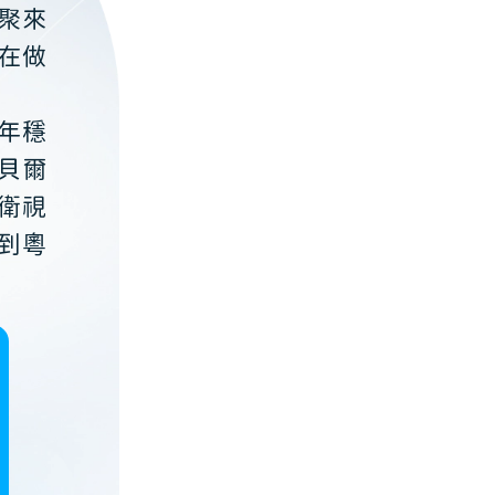
聚來
在做
年穩
貝爾
衛視
到粵