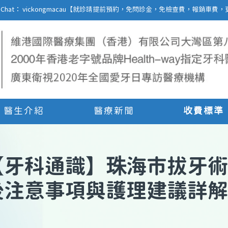
27 | WeChat： vickongmacau【就診請提前預約，免問診金，免檢查費，報銷
醫生介紹
醫療新聞
收費標準
【
牙科通識
】
珠海市拔牙術
後注意事項與護理建議詳解