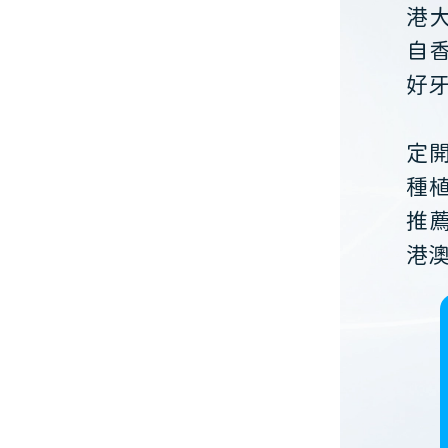
港
自
好
定
種
推
港