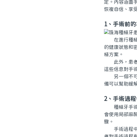
定。內容涵蓋
恢複自信、享
1、手術前的
在進行種植牙
的健康狀態和
植方案。
此外，患者在
這些信息對手
另一個不可忽
備可以幫助緩
2、手術過
種植牙手術通
會使用局部麻
驟。
手術過程中可
者對手術過程