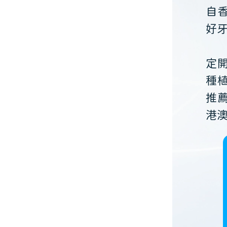
自
好
定
種
推
港