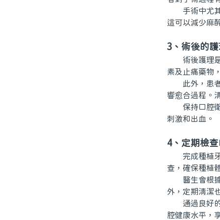
手術中尤其需
這可以減少麻
3、術後的護
術後護理是影
素及止痛藥物
此外，患者在
響愈合過程。
保持口腔衛生
刺激和出血。
4、定期檢
完成種植牙手
查，確保種植
醫生會根據個
外，定期清潔
通過良好的日
腔健康水平，