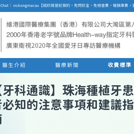
27 | WeChat： vickongmacau【就診請提前預約，免問診金，免檢查費，報銷
醫生介紹
醫療新聞
收費標準
【
牙科通識
】
珠海種植牙患
者必知的注意事項和建議指
南