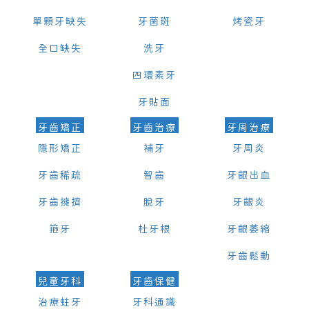
單顆牙缺失
牙菌斑
烤瓷牙
全口缺失
洗牙
四環素牙
牙貼面
牙齒矯正
牙齒治療
牙周治療
隱形矯正
補牙
牙周炎
牙齒稀疏
智齒
牙齦出血
牙齒擁擠
脫牙
牙齦炎
箍牙
杜牙根
牙齦萎縮
牙齒鬆動
兒童牙科
牙齒保健
治療蛀牙
牙科通識