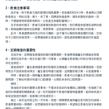
3、飲食注意事項
拔牙後，對于飲食方面的管理也極爲重要。術後最初的24小時，患者應以流質
飲食爲主，例如淡湯、果汁、布丁等，而應避免進食熱、硬及刺激性的食物。同
時，不建議使用吸管飲用飲料，以免産生負壓影響傷口。
在手術後的幾天，患者可逐漸增加飲食的多樣性，但仍要避免堅硬及過熱的食
物。較爲推薦的食物包括軟飯、燕麥粥等，這些能夠有效減少對傷口的刺激。
此外，患者還應保持充分的水分攝取，這不僅可以幫助恢複身體的功能，也有
利于口腔的自我清潔。一定要確保飲水是溫涼的，避免直接接觸到被拔的牙齒區
域。
4、定期複查的重要性
在拔牙後，定期複查是確保恢複的重要環節。患者應根據醫生的建議安排複
診，通常在拔牙後一周左右進行第一次複查，以便醫生檢查傷口的愈合情況和是否
存在並發症。
複查過程中，醫生會根據患者的恢複狀況建議進一步的飲食和護理措施。若發
現愈合不良或有感染情況，醫生會及時進行處理，並調整恢複方案，以促進康複。
同時，複查也是一個與醫生溝通的良好機會，患者可以向醫生咨詢其他口腔健
康問題，了解如何更好地進行口腔護理，以預防未來的口腔問題。
總結：
珠海拔牙前後的重要注意事項，不僅涉及術前的准備與心理調整，也強調了術
後的科學護理和健康飲食。這一系列措施對于患者的康複相當重要，能夠有效減少
術後並發症的風險，促進傷口的快速愈合。
總之，拔牙並非孤立的一次手術，而是一個需要患者與醫生密切配合的過程。
患者應重視每一個環節，從而確保拔牙後的恢複順利。希望每位患者在拔牙後都能
擁有一個健康的口腔！