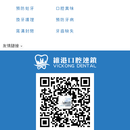
預防蛀牙
口腔異味
換牙護理
預防牙病
窩溝封閉
牙齒缺失
友情鏈接