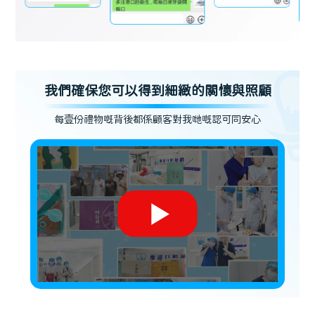
我們確保您可以得到細緻的關懷與照顧
每壹份禮物嘅背後都係顧客對我哋嘅認可同安心