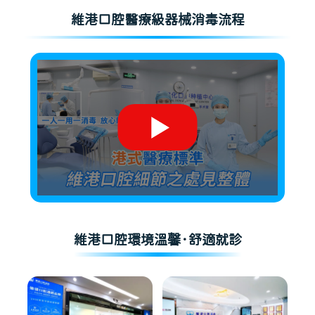
維港口腔醫療級器械消毒流程
維港口腔環境溫馨·舒適就診