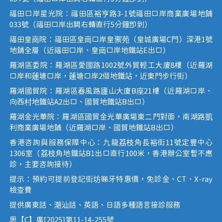
福田口岸星光院：福田區裕亨路3-1號福田口岸商業廣場地鋪
033號（福田口岸出關右轉直行5分鐘即到）
福田皇崗院：福田區皇崗口岸皇禦苑（皇城廣場C門）深港1號
地鋪全層（近福田口岸、皇崗口岸地鐵站E出口）
羅湖區委院：羅湖區愛國路1002號外貿輕工大廈8樓（近羅湖
口岸和蓮塘口岸，蓮塘口岸2個地鐵站，近東門步行街）
羅湖國貿院：羅湖區春風路廬山大廈B座21樓（近羅湖口岸、
向西村地鐵站A2出口、國貿地鐵站B出口）
羅湖金光華院：羅湖區國貿金光華廣場東二門對面，南湖路凱
利商業廣場地鋪（近羅湖口岸、國貿地鐵站B出口）
香港咨詢與服務保障中心：九龍荔枝角長裕街11號定豐中心
1306室（荔枝角地鐵站B1出口直行100米，香港辦公室暫不應
診，主要咨詢接待）
提示：預約可提前登記街坊睇牙特惠價，免診金、CT、X-ray
檢查費
提供廣東話、潮汕話、英語、日語多種語言接診服務
粵【C】廣[2025]第11-14-255號