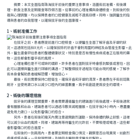
摘要：本文全面指南珠海拔牙前後的重要注意事項，涵蓋術前准備、術後護
理、飲食注意及定期複查等四個方面。從事前的心理准備與身體檢查，到術後的恢
複與心理調整，均以保障患者的口腔健康及減輕不適爲目標。同時，強調醫生的指
導與患者的自我管理，以確保拔牙後的全面康複。
1、術前准備工作
在拔牙之前，患者應提前進行口腔檢查，以便醫生全面了解牙齒及牙龈的狀
況。這通常包括拍X光片，以確保拔除的牙齒不會對周圍的神經及血管産生影響。此
外，醫生還會評估患者的整體健康狀況，特別是是否有慢性疾病或者正在服用的藥
物，這些都會影響手術的風險。
心理准備也是不可或缺的環節。許多患者在面對拔牙時會感到緊張或害怕，因
此可以選擇與醫生進行詳細的溝通，了解整個拔牙過程及可能出現的感覺。了解手
術本身會幫助患者緩解恐懼，增強信心。
最後，術前需要保持口腔衛生，確保牙齒和牙龈的清潔。患者應在手術前認真
刷牙，並使用漱口水以減少口腔內的細菌數量，爲手術創造更爲安全的環境。
2、術後的護理措施
拔牙後的護理至關重要，患者需要遵循醫生的建議進行術後處理。手術後通常
會有腫脹和出血，建議患者可以通過冷敷來減輕腫脹。在拔牙後24小時內，應盡量
避免用力漱口，以免影響傷口的愈合。
另外，患者在術後初幾天內需注意避開劇烈運動，保持身體的靜止狀態，這樣
可以減少出血的風險。同樣，建議再等待醫生的允許前，不要吸煙或喝酒，這些都
會影響傷口的愈合進度。
在術後的一到兩周內，患者要定期檢查傷口情況，觀察是否出現異常，如劇烈
疼痛或感染等。一旦發現問題，及時回去醫院尋求醫生的幫助。