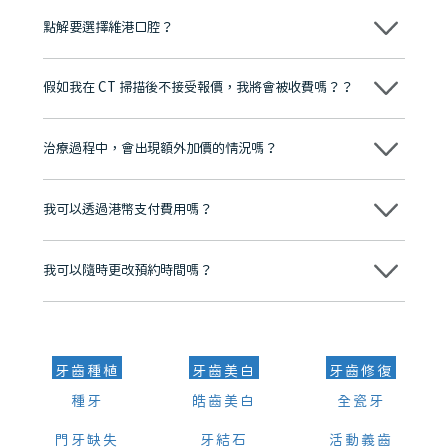
點解要選擇維港口腔？
維港口腔踐行「醫道濟世」的大學校訓，各分院匯聚來自香港、內地的
博士碩士高資歷牙醫，十七年穩定開診。榮獲「2024香港企業領袖品
假如我在 CT 掃描後不接受報價，我將會被收費嗎？？
牌」、「2025香港企業領袖品牌」，是諾貝爾種植系統全球放心植牙中
心，香港新城電台與廣東衛視推薦品牌
不會！只要未開始實際服務之前，你不會被收取任何費用。
至今已服務超過三十個國家和地區的顧客，受到粵港澳大灣區及周邊城
市市民極高的口碑評價及信任推薦 珠海、深圳設有八大分院，香港亦設
治療過程中，會出現額外加價的情況嗎？
有咨詢及服務保障中心，有任何問題都可以隨時預約免費咨詢，讓人十
分放心
不會，治療前我們會詳細說明治療方案及對應的價錢，顧客同意並簽字
後，我們才會正式進行診療服務
我可以透過港幣支付費用嗎？
可以。維港口腔會按照當日匯率轉算收取費用，而匯率會及時告知客人
我可以隨時更改預約時間嗎？
可以，請盡早通過wechat或whatsapp聯絡我們，告知我們你原本預約
的時間及資料，並且重新預約的日期及時段
牙齒種植
牙齒美白
牙齒修復
種牙
皓齒美白
全瓷牙
門牙缺失
牙結石
活動義齒