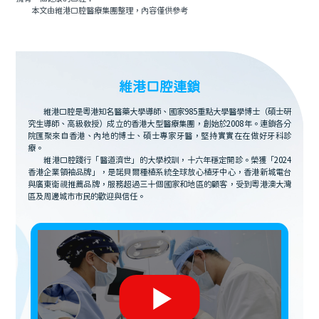
本文由維港口腔醫療集團整理，內容僅供參考
維港口腔連鎖
維港口腔是粵港知名醫藥大學導師、國家985重點大學醫學博士（碩士研
究生導師、高級教授）成立的香港大型醫療集團，創始於2008年。連鎖各分
院匯聚來自香港、內地的博士、碩士專家牙醫，堅持實實在在做好牙科診
療。
維港口腔踐行「醫道濟世」的大學校訓，十六年穩定開診。榮獲「2024
香港企業領袖品牌」，是諾貝爾種植系統全球放心植牙中心，香港新城電台
與廣東衛視推薦品牌，服務超過三十個國家和地區的顧客，受到粵港澳大灣
區及周邊城市市民的歡迎與信任。