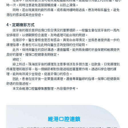
在家中，應用冰敷方法可有效減輕腫脹和疼痛。建議每次冷敷15-20分鍾，每小
時一次，同時注意避免直接接觸皮膚，以防止凍傷。
同時，若出現異常的劇烈疼痛，或疼痛持續時間過長，應及時聯系醫生，避免
潛在的感染或其他並發症。
4、定期複診方式
拔牙後的複診是評估傷口愈合情況的重要環節，一般醫生會在拔牙後的一周內
安排複診，以便觀察愈合進度，及時處理可能出現的問題。
在複診中，醫生會檢查是否有感染、異常出血等情況，並爲患者提供進一步的
護理指導。患者也可以在此時向醫生咨詢登錄的任何疑問。
此外，保持與醫生的良好溝通，遵循醫囑，能夠爲後續的牙齒保健和維護提供
良好的基礎，確保口腔健康長期穩定。
總結：
綜上所述，珠海拔牙後的護理及注意事項涉及多個方面，從飲食、日常護理到
疼痛管理和複診等，每一個細節都對恢複過程起著重要作用。通過科學合理的護
理，能夠有效減少並發症，促進牙傷口的愈合。
因此，患者在拔牙後一定要重視護理，遵循專業醫師的指導，保障口腔健康與
舒適的恢複過程。
本文由維港口腔醫療集團整理，內容僅供參考。
維港口腔連鎖