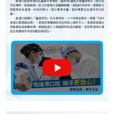
維港口腔是粵港知名醫藥大學導師、國家985重點大學醫學博士（碩士研
究生導師、高級教授）成立的香港大型醫療集團，創始於2008年。連鎖各分
院匯聚來自香港、內地的博士、碩士專家牙醫，堅持實實在在做好牙科診
療。
維港口腔踐行「醫道濟世」的大學校訓，十六年穩定開診。榮獲「2024
香港企業領袖品牌」，是諾貝爾種植系統全球放心植牙中心，香港新城電台
與廣東衛視推薦品牌，服務超過三十個國家和地區的顧客，受到粵港澳大灣
區及周邊城市市民的歡迎與信任。