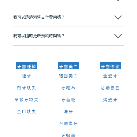
有咨詢及服務保障中心，有任何問題都可以隨時預約免費咨詢，讓人十
分放心
不會，治療前我們會詳細說明治療方案及對應的價錢，顧客同意並簽字
後，我們才會正式進行診療服務
我可以透過港幣支付費用嗎？
可以。維港口腔會按照當日匯率轉算收取費用，而匯率會及時告知客人
我可以隨時更改預約時間嗎？
可以，請盡早通過wechat或whatsapp聯絡我們，告知我們你原本預約
的時間及資料，並且重新預約的日期及時段
牙齒種植
牙齒美白
牙齒修復
種牙
皓齒美白
全瓷牙
門牙缺失
牙結石
活動義齒
單顆牙缺失
牙菌斑
烤瓷牙
全口缺失
洗牙
四環素牙
牙貼面