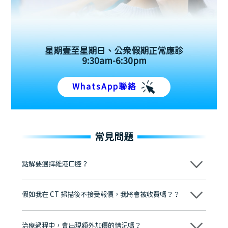
星期壹至星期日、公眾假期正常應診
9:30am-6:30pm
WhatsApp聯絡
常見問題
點解要選擇維港口腔？
維港口腔踐行「醫道濟世」的大學校訓，各分院匯聚來自香港、內地的
博士碩士高資歷牙醫，十七年穩定開診。榮獲「2024香港企業領袖品
假如我在 CT 掃描後不接受報價，我將會被收費嗎？？
牌」、「2025香港企業領袖品牌」，是諾貝爾種植系統全球放心植牙中
心，香港新城電台與廣東衛視推薦品牌
不會！只要未開始實際服務之前，你不會被收取任何費用。
至今已服務超過三十個國家和地區的顧客，受到粵港澳大灣區及周邊城
市市民極高的口碑評價及信任推薦 珠海、深圳設有八大分院，香港亦設
治療過程中，會出現額外加價的情況嗎？