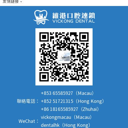
友情鏈接
+853 65585927（Macau）
聯絡電話：
+852 51721315（Hong Kong）
+86 18165585927（Zhuhai）
vickongmacau（Macau）
WeChat：
dentalhk（Hong Kong）