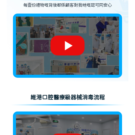
每壹份禮物嘅背後都係顧客對我哋嘅認可同安心
維港口腔醫療級器械消毒流程