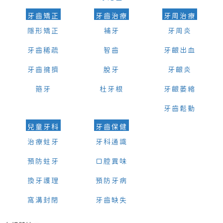
牙齒矯正
牙齒治療
牙周治療
隱形矯正
補牙
牙周炎
牙齒稀疏
智齒
牙齦出血
牙齒擁擠
脫牙
牙齦炎
箍牙
杜牙根
牙齦萎縮
牙齒鬆動
兒童牙科
牙齒保健
治療蛀牙
牙科通識
預防蛀牙
口腔異味
換牙護理
預防牙病
窩溝封閉
牙齒缺失