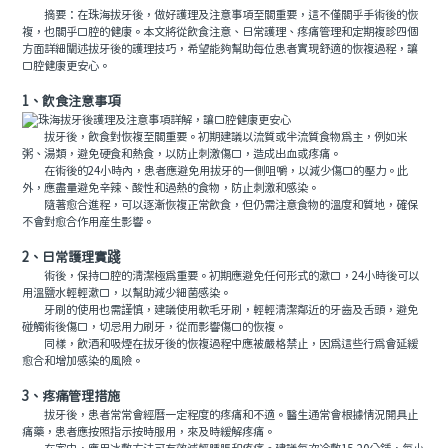
摘要：在珠海拔牙後，做好護理及注意事項至關重要，這不僅關乎手術後的恢
複，也關乎口腔的健康。本文將從飲食注意、日常護理、疼痛管理和定期複診四個
方面詳細闡述拔牙後的護理技巧，希望能夠幫助每位患者實現舒適的恢複過程，讓
口腔健康更安心。
1、飲食注意事項
拔牙後，飲食對恢複至關重要。初期建議以流質或半流質食物爲主，例如米
粥、湯類，避免硬食和熱食，以防止刺激傷口，造成出血或疼痛。
在術後的24小時內，患者應避免用拔牙的一側咀嚼，以減少傷口的壓力。此
外，應盡量避免辛辣、酸性和過熱的食物，防止刺激和感染。
隨著愈合進程，可以逐漸恢複正常飲食，但仍需注意食物的溫度和質地，確保
不會對愈合作用産生影響。
2、日常護理實踐
術後，保持口腔的清潔極爲重要。初期應避免任何形式的漱口，24小時後可以
用溫鹽水輕輕漱口，以幫助減少細菌感染。
牙刷的使用也需謹慎，建議使用軟毛牙刷，輕輕清潔鄰近的牙齒及舌頭，避免
碰觸術後傷口，切忌用力刷牙，從而影響傷口的恢複。
同樣，飲酒和吸煙在拔牙後的恢複過程中應被嚴格禁止，因爲這些行爲會延緩
愈合和增加感染的風險。
3、疼痛管理措施
拔牙後，患者常常會經曆一定程度的疼痛和不適。醫生通常會根據情況開具止
痛藥，患者應按照指示按時服用，來及時緩解疼痛。