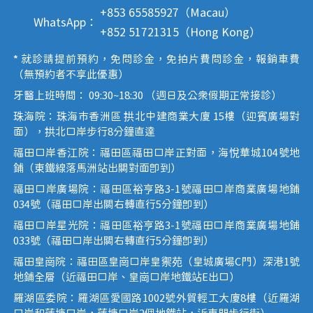
+853 65585927（Macau）
WhatsApp：
+852 51721315（Hong Kong）
* 就診請提前預約，免問診金，免拍片費問診金，報銷車費
（無預約者不享此優惠）
牙醫上班時間： 09:30~18:30 （週日及公眾假期正常接診）
珠海院：珠海市香洲區 拱北中建商業大廈 15樓（迎賓廣場對
面），拱北口岸步行8分鐘直達
福田口岸香江院：福田區福田口岸正對面，海悅華城104號地
鋪（東鐵線落馬洲站出關對面即到）
福田口岸廣場院：福田區裕亨路3-1號福田口岸商業廣場地鋪
034號（福田口岸出關右轉直行5分鐘即到）
福田口岸星光院：福田區裕亨路3-1號福田口岸商業廣場地鋪
033號（福田口岸出關右轉直行5分鐘即到）
福田皇崗院：福田區皇崗口岸皇禦苑（皇城廣場C門）深港1號
地鋪全層（近福田口岸、皇崗口岸地鐵站E出口）
羅湖區委院：羅湖區愛國路1002號外貿輕工大廈8樓（近羅湖