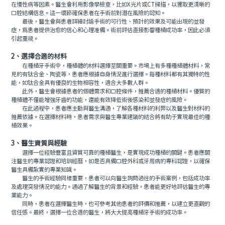
在慢性病等因素。醫生會利用影像學檢查，比如X光片或CT掃描，以獲取更清晰的
口腔結構信息。這一環節確保患者在手術前對潛在風險的認知。
最後，醫生會與患者詳細討論手術的可行性、預計的效果及可能出現的並發
症，爲患者提供治愈的信心和心理准備。術前評估直接影響種植成功率，因此必須
引起重視。
2、選擇合適的材料
在種植牙手術中，種植體的材料選擇至關重要。市場上有多種種植體材料，常
見的有钛合金、陶瓷等，患者應根據自身情況進行選擇。每種材料都有其獨特的性
能，如钛合金具有優良的生物相容性，適合大多數人群。
此外，醫生會根據患者的個體需求和口腔條件，推薦合適的種植材料。優質的
種植體不僅能增強牙齒的功能，還能有效降低術後感染和並發症的風險。
在此過程中，患者應主動與醫生溝通，了解各種材料的利弊以及醫生對材料的
推薦依據。在選擇材料時，患者需求與醫生專業建議的結合將有助于實現最佳的種
植效果。
3、醫生資質與經驗
選擇一位經驗豐富且資質可靠的種植醫生，是實現成功種植的關鍵。患者應關
注醫生的專業認證和培訓經曆，如是否具備口腔外科或牙周病的專科認證，以確保
醫生具備紮實的專業知識。
醫生的手術經驗同樣重要，患者可以向醫生詢問過往的手術案例，包括成功率
及處理突發情況的能力。通過了解醫生的背景和經驗，患者能更好地評估醫生的專
業能力。
同時，患者在選擇醫生時，也可參考其他患者的評價和推薦，以建立更直觀的
信任感。最終，選擇一位合適的醫生，將大大提高種植牙手術的成功率。