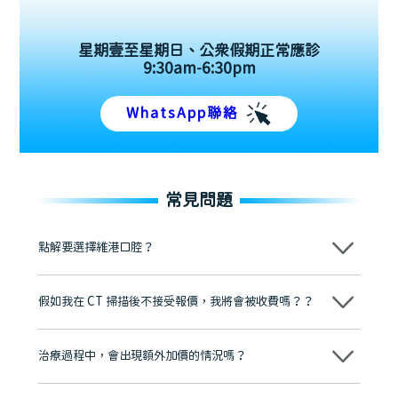
星期壹至星期日、公眾假期正常應診
9:30am-6:30pm
WhatsApp聯絡
常見問題
點解要選擇維港口腔？
維港口腔踐行「醫道濟世」的大學校訓，各分院匯聚來自香港、內地的
博士碩士高資歷牙醫，十七年穩定開診。榮獲「2024香港企業領袖品
假如我在 CT 掃描後不接受報價，我將會被收費嗎？？
牌」、「2025香港企業領袖品牌」，是諾貝爾種植系統全球放心植牙中
心，香港新城電台與廣東衛視推薦品牌
不會！只要未開始實際服務之前，你不會被收取任何費用。
至今已服務超過三十個國家和地區的顧客，受到粵港澳大灣區及周邊城
市市民極高的口碑評價及信任推薦 珠海、深圳設有八大分院，香港亦設
治療過程中，會出現額外加價的情況嗎？
有咨詢及服務保障中心，有任何問題都可以隨時預約免費咨詢，讓人十
分放心
不會，治療前我們會詳細說明治療方案及對應的價錢，顧客同意並簽字
後，我們才會正式進行診療服務