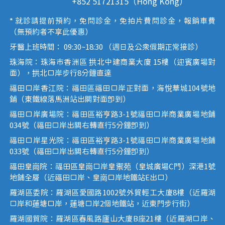
+852 51721315（Hong Kong）
* 就診請提前預約，免問診金，免拍片費問診金，報銷車費
（無預約者不享此優惠）
牙醫上班時間： 09:30~18:30 （週日及公眾假期正常接診）
珠海院：珠海市香洲區 拱北中建商業大廈 15樓（迎賓廣場對
面），拱北口岸步行8分鐘直達
福田口岸香江院：福田區福田口岸正對面，海悅華城104號地
鋪（東鐵線落馬洲站出關對面即到）
福田口岸廣場院：福田區裕亨路3-1號福田口岸商業廣場地鋪
034號（福田口岸出關右轉直行5分鐘即到）
福田口岸星光院：福田區裕亨路3-1號福田口岸商業廣場地鋪
033號（福田口岸出關右轉直行5分鐘即到）
福田皇崗院：福田區皇崗口岸皇禦苑（皇城廣場C門）深港1號
地鋪全層（近福田口岸、皇崗口岸地鐵站E出口）
羅湖區委院：羅湖區愛國路1002號外貿輕工大廈8樓（近羅湖
口岸和蓮塘口岸，蓮塘口岸2個地鐵站，近東門步行街）
羅湖國貿院：羅湖區春風路廬山大廈B座21樓（近羅湖口岸、