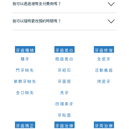
我可以透過港幣支付費用嗎？
可以。維港口腔會按照當日匯率轉算收取費用，而匯率會及時告知客人
我可以隨時更改預約時間嗎？
可以，請盡早通過wechat或whatsapp聯絡我們，告知我們你原本預約
的時間及資料，並且重新預約的日期及時段
牙齒種植
牙齒美白
牙齒修復
種牙
皓齒美白
全瓷牙
門牙缺失
牙結石
活動義齒
單顆牙缺失
牙菌斑
烤瓷牙
全口缺失
洗牙
四環素牙
牙貼面
牙齒矯正
牙齒治療
牙周治療