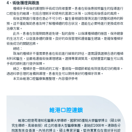
4、術後護理與跟進
種植牙手術後的護理對手術成功同樣重要。患者在術後應按照醫生的指導進行
口腔衛生的維護，包括合理刷牙和使用抗菌漱口水等，以降低術後感染的風險。
術後定期進行複查也是必不可少的，醫生會根據恢複情況進行調整和適時的幹
預。這不僅能幫助患者及時了解種植體的愈合狀況，還能在必要時進行更換或修改
治療方案。
此外，患者在恢複期間應避免硬、黏的食物，以保護種植體的穩固，保持健康
的生活方式，以促進身體的康複。良好的自我管理和遵循醫生建議，是確保種植牙
術後成功的關鍵因素。
總結：
珠海的種植牙不僅需要患者在術前進行細致的評估，還需謹慎選擇合適的種植
材料和醫生，並嚴格遵循術後護理建議。選擇專業資質高、經驗豐富的醫生可以爲
手術的順利進行提供保障。
總之，種植牙是一個系統的工程，重視每一個環節都能有效提高成功的概率。
通過科學合理的准備與護理，患者完全可以期待美好的種植牙效果。
本文由維港口腔醫療集團整理，內容僅供參考
維港口腔連鎖
維港口腔是粵港知名醫藥大學導師、國家985重點大學醫學博士（碩士研
究生導師、高級教授）成立的香港大型醫療集團，創始於2008年。連鎖各分
院匯聚來自香港、內地的博士、碩士專家牙醫，堅持實實在在做好牙科診