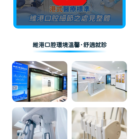
維港口腔環境溫馨·舒適就診