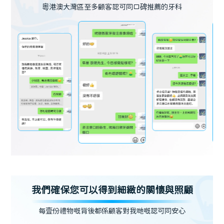
粵港澳大灣區至多顧客認可同口碑推薦的牙科
我們確保您可以得到細緻的關懷與照顧
每壹份禮物嘅背後都係顧客對我哋嘅認可同安心