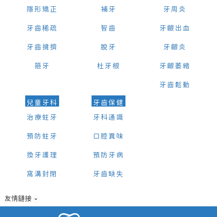
隱形矯正
補牙
牙周炎
牙齒稀疏
智齒
牙齦出血
牙齒擁擠
脫牙
牙齦炎
箍牙
杜牙根
牙齦萎縮
牙齒鬆動
兒童牙科
牙齒保健
治療蛀牙
牙科通識
預防蛀牙
口腔異味
換牙護理
預防牙病
窩溝封閉
牙齒缺失
友情鏈接