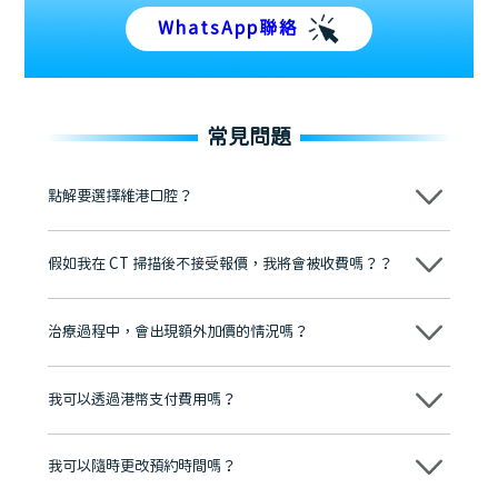
WhatsApp聯絡
常見問題
點解要選擇維港口腔？
維港口腔踐行「醫道濟世」的大學校訓，各分院匯聚來自香港、內地的
博士碩士高資歷牙醫，十七年穩定開診。榮獲「2024香港企業領袖品
假如我在 CT 掃描後不接受報價，我將會被收費嗎？？
牌」、「2025香港企業領袖品牌」，是諾貝爾種植系統全球放心植牙中
心，香港新城電台與廣東衛視推薦品牌
不會！只要未開始實際服務之前，你不會被收取任何費用。
至今已服務超過三十個國家和地區的顧客，受到粵港澳大灣區及周邊城
市市民極高的口碑評價及信任推薦 珠海、深圳設有八大分院，香港亦設
治療過程中，會出現額外加價的情況嗎？
有咨詢及服務保障中心，有任何問題都可以隨時預約免費咨詢，讓人十
分放心
不會，治療前我們會詳細說明治療方案及對應的價錢，顧客同意並簽字
後，我們才會正式進行診療服務
我可以透過港幣支付費用嗎？
可以。維港口腔會按照當日匯率轉算收取費用，而匯率會及時告知客人
我可以隨時更改預約時間嗎？
可以，請盡早通過wechat或whatsapp聯絡我們，告知我們你原本預約