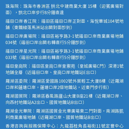
珠海院：珠海市香洲區 拱北中建商業大廈 15樓（迎賓廣場對
面），拱北口岸步行8分鐘直達
福田口岸香江院：福田區福田口岸正對面，海悅華城104號地
鋪（東鐵線落馬洲站出關對面即到）
福田口岸廣場院：福田區裕亨路3-1號福田口岸商業廣場地鋪
034號（福田口岸出關右轉直行5分鐘即到）
福田口岸星光院：福田區裕亨路3-1號福田口岸商業廣場地鋪
033號（福田口岸出關右轉直行5分鐘即到）
福田皇崗院：福田區皇崗口岸皇禦苑（皇城廣場C門）深港1號
地鋪全層（近福田口岸、皇崗口岸地鐵站E出口）
羅湖區委院：羅湖區愛國路1002號外貿輕工大廈8樓（近羅湖
口岸和蓮塘口岸，蓮塘口岸2個地鐵站，近東門步行街）
羅湖國貿院：羅湖區春風路廬山大廈B座21樓（近羅湖口岸、
向西村地鐵站A2出口、國貿地鐵站B出口）
羅湖金光華院：羅湖區國貿金光華廣場東二門對面，南湖路凱
利商業廣場地鋪（近羅湖口岸、國貿地鐵站B出口）
香港咨詢與服務保障中心：九龍荔枝角長裕街11號定豐中心