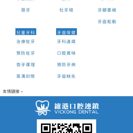
箍牙
杜牙根
牙齦萎縮
牙齒鬆動
兒童牙科
牙齒保健
治療蛀牙
牙科通識
預防蛀牙
口腔異味
換牙護理
預防牙病
窩溝封閉
牙齒缺失
友情鏈接