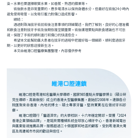
染。水果也要選擇軟質水果，如香蕉、熟透的蘋果等。
術後飲水是非常重要的，應多喝清水以保持身體水分，但最好在術後24小時內
避免使用吸管，以免吸引壓力對傷口造成影響。
總結：
通過對珠海拔牙術前術後注意事項的詳細闡述，我們了解到，良好的心理准備
和飲食注意對拔牙手術及後期恢複至關重要。術後護理要點與飲食建議也不可忽
視，保證了手術的順利進行和傷口的快速愈合。
希望本文能幫助廣大患者在拔牙的過程中把握好每一個細節，順利度過拔牙
期，以更好的狀態迎接新生活。
本文由維港口腔醫療集團整理，內容僅供參考
維港口腔連鎖
維港口腔是粵港知名醫藥大學導師、國家985重點大學醫學博士（碩士研
究生導師、高級教授）成立的香港大型醫療集團，創始於2008年。連鎖各分
院匯聚來自香港、內地的博士、碩士專家牙醫，堅持實實在在做好牙科診
療。
維港口腔踐行「醫道濟世」的大學校訓，十六年穩定開診。榮獲「2024
香港企業領袖品牌」，是諾貝爾種植系統全球放心植牙中心，香港新城電台
與廣東衛視推薦品牌，服務超過三十個國家和地區的顧客，受到粵港澳大灣
區及周邊城市市民的歡迎與信任。