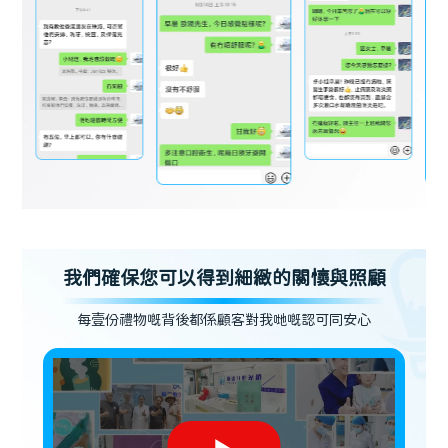
我們確保您可以得到細緻的關懷與照顧
每壹份禮物嘅背後都係顧客對我哋嘅認可同安心