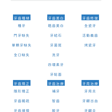
的時間及資料，並且重新預約的日期及時段
牙齒種植
牙齒美白
牙齒修復
種牙
皓齒美白
全瓷牙
門牙缺失
牙結石
活動義齒
單顆牙缺失
牙菌斑
烤瓷牙
全口缺失
洗牙
四環素牙
牙貼面
牙齒矯正
牙齒治療
牙周治療
隱形矯正
補牙
牙周炎
牙齒稀疏
智齒
牙齦出血
牙齒擁擠
脫牙
牙齦炎