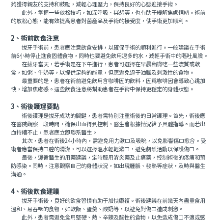
夠獲得親友的支持和鼓勵，減輕心理壓力，保持良好的心態迎接手術。
此外，掌握一些放松技巧，如深呼吸、冥想等，也有助于緩解焦慮情緒。術前
的放松心態，能有效提高患者對菌産品及手術的接受度，使手術更加順利。
2、術前飲食注意
拔牙手術前，患者應注意飲食安排，以確保手術的順利進行。一般建議在手術
前6小時停止進食固體食物，同時也要避免飲用過多的水，減輕手術中的嘔吐風險。
在拔牙當天，若手術是在下午進行，患者可選擇在早晨稍微吃一些流質或軟
食，如粥、牛奶等，以提供足夠的能量，但應避免過于油膩及刺激性的食物。
最重要的是，患者在術前避免飲用含咖啡因的飲料，因爲咖啡因會導致心跳加
快，增加焦慮感。這些飲食注意將幫助患者在手術中保持更穩定的身體狀態。
3、術後護理要點
術後護理是拔牙成功的關鍵，患者需特別注重術後的日常護理。首先，術後應
在醫院觀察一段時間，確保出血得到控制，醫生會根據情況給予具體指導。而若出
血持續不止，患者應立即聯系醫生。
其次，患者在術後24小時內，需避免用力漱口及吸吮，以免影響傷口愈合。受
術者應當保持口腔的清潔，可以選擇溫水輕輕漱口，避免劇烈活動以保護傷口。
最後，遵循醫生的用藥建議，定時服用消炎藥及止痛藥，控制術後的疼痛和預
防感染。同時，注意觀察自己的身體狀況，如出現腫脹、發熱等症狀，及時與醫生
溝通。
4、術後飲食建議
拔牙手術後，良好的飲食習慣有助于加快康複。術後建議在前幾天內盡量食用
溫和、易吞咽的食物，如軟飯、蛋羹、酸奶等，以避免對傷口造成刺激。
此外，患者需避免食用堅硬、熱、辛辣及酸性的食物，以免造成傷口不適或感