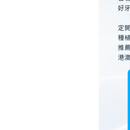
好
定
種
推
港