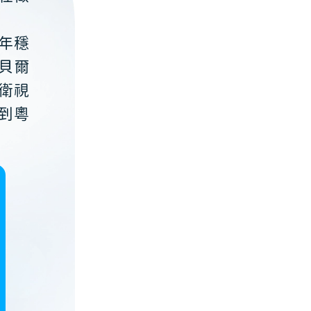
年穩
貝爾
衛視
到粵