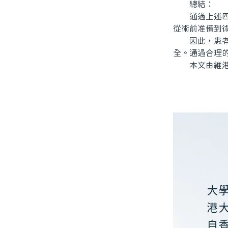
總結：
通過上述四個
從術前准備到
因此，患者在
全。通過合理
本文由維港口
大
港
自