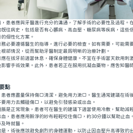
患者應與牙醫進行充分的溝通，了解手術的必要性及過程。在
的既往病史，包括是否有心髒病、高血壓、糖尿病等疾病，這些
者的個性化方案。
必要遵循醫生的指導，進行必要的檢查。如有需要，可能需要
及根部情況，從而幫助牙醫制定最爲明晰的治療計劃。
在拔牙前適當休息，確保身體健康。不宜在手術當天飲用刺激
免影響手術效果。此外，患者若正在服用抗凝血藥物，應告知醫
要點
者應盡量保持傷口清潔，避免用力漱口。醫生通常建議在術後
不要用力去觸碰傷口，以避免引發感染或出血。
是正常現象，患者可在醫生的建議下適當使用冷敷，幫助減輕
出血，患者應用幹淨的紗布輕輕咬住傷口，約30分鍾以幫助止血
必及時就醫。
，術後應該避免劇烈的身體運動，以防止因血壓升高導致的出