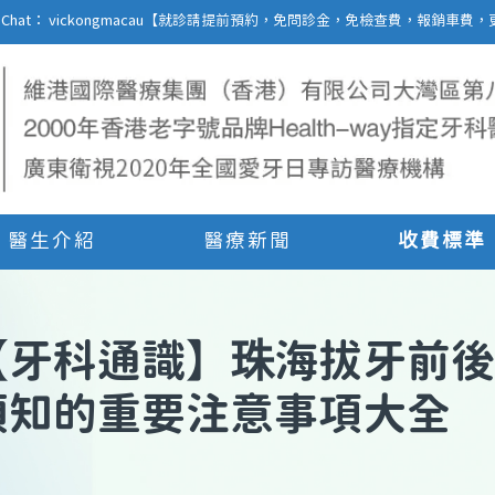
27 | WeChat： vickongmacau【就診請提前預約，免問診金，免檢查費，報銷
醫生介紹
醫療新聞
收費標準
【
牙科通識
】
珠海拔牙前後
須知的重要注意事項大全