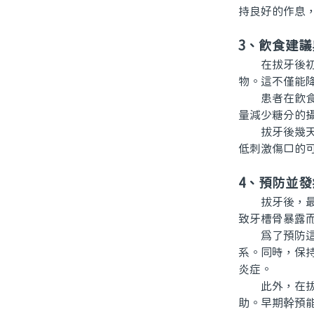
持良好的作息
3、飲食建議
在拔牙後初期
物。這不僅能
患者在飲食上
量減少糖分的
拔牙後幾天，
低刺激傷口的
4、預防並發
拔牙後，最常
致牙槽骨暴露
爲了預防這些
系。同時，保
炎症。
此外，在拔牙
助。早期幹預