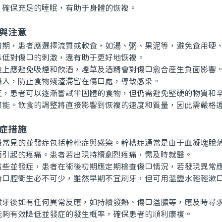
，確保充足的睡眠，有助于身體的恢複。
與注意
，患者應選擇流質或軟食，如湯、粥、果泥等，避免食用硬、
降低對傷口的刺激，還有助于更好地恢複。
應避免吸煙和飲酒，煙草及酒精會對傷口愈合産生負面影響。
攝入，防止食物殘渣滯留在傷口處，導致感染。
患者可以逐漸嘗試半固體的食物，但仍需避免堅硬的物質和辛
可能。飲食的調整將直接影響到恢複的速度和質量，因此需嚴格
症措施
見的並發症包括幹槽症與感染。幹槽症通常是由于血凝塊脫落
而引起的疼痛。患者若出現持續劇烈疼痛，需及時就醫。
並發症，患者在術後初期應定期檢查傷口情況，若發現異常應
持口腔衛生必不可少，雖然早期不宜刷牙，但可用溫鹽水輕輕漱
後如有任何異常反應，如持續發熱、傷口溢膿等，應及時尋求
能夠有效降低並發症的發生概率，確保患者的順利康複。