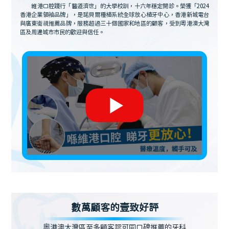
維港口腔踐行「醫道濟世」的大學校訓，十六年穩定開診。榮獲「2024
香港企業領袖品牌」，是諾貝爾種植系統全球放心植牙中心，香港新城電台
與廣東衛視推薦品牌，服務超過三十個國家和地區的顧客，受到粵港澳大灣
區及周邊城市市民的歡迎與信任。
數萬顧客的壹致好評
粵港澳大灣區至多顧客認可同口碑推薦的牙科