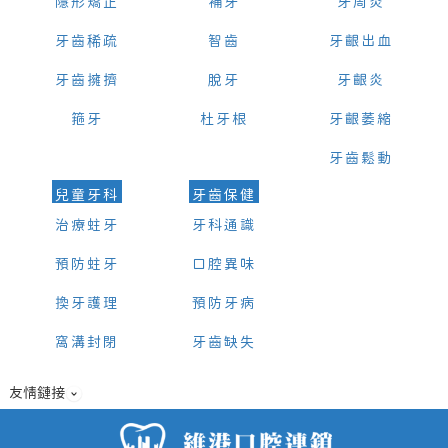
隱形矯正
補牙
牙周炎
牙齒稀疏
智齒
牙齦出血
牙齒擁擠
脫牙
牙齦炎
箍牙
杜牙根
牙齦萎縮
牙齒鬆動
兒童牙科
牙齒保健
治療蛀牙
牙科通識
預防蛀牙
口腔異味
換牙護理
預防牙病
窩溝封閉
牙齒缺失
友情鏈接