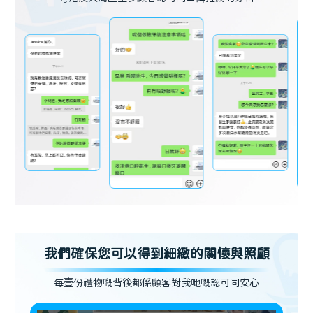
我們確保您可以得到細緻的關懷與照顧
每壹份禮物嘅背後都係顧客對我哋嘅認可同安心