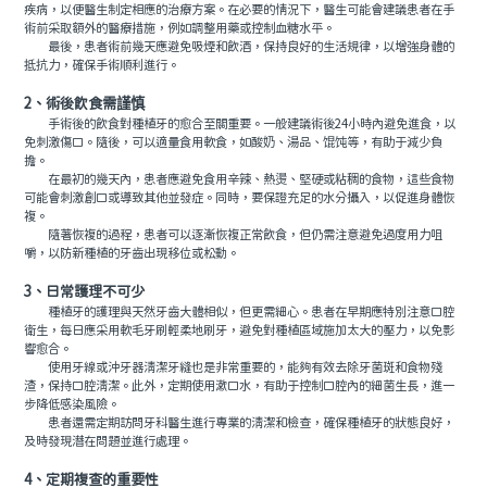
疾病，以便醫生制定相應的治療方案。在必要的情況下，醫生可能會建議患者在手
術前采取額外的醫療措施，例如調整用藥或控制血糖水平。
最後，患者術前幾天應避免吸煙和飲酒，保持良好的生活規律，以增強身體的
抵抗力，確保手術順利進行。
2、術後飲食需謹慎
手術後的飲食對種植牙的愈合至關重要。一般建議術後24小時內避免進食，以
免刺激傷口。隨後，可以適量食用軟食，如酸奶、湯品、馄饨等，有助于減少負
擔。
在最初的幾天內，患者應避免食用辛辣、熱燙、堅硬或粘稠的食物，這些食物
可能會刺激創口或導致其他並發症。同時，要保證充足的水分攝入，以促進身體恢
複。
隨著恢複的過程，患者可以逐漸恢複正常飲食，但仍需注意避免過度用力咀
嚼，以防新種植的牙齒出現移位或松動。
3、日常護理不可少
種植牙的護理與天然牙齒大體相似，但更需細心。患者在早期應特別注意口腔
衛生，每日應采用軟毛牙刷輕柔地刷牙，避免對種植區域施加太大的壓力，以免影
響愈合。
使用牙線或沖牙器清潔牙縫也是非常重要的，能夠有效去除牙菌斑和食物殘
渣，保持口腔清潔。此外，定期使用漱口水，有助于控制口腔內的細菌生長，進一
步降低感染風險。
患者還需定期訪問牙科醫生進行專業的清潔和檢查，確保種植牙的狀態良好，
及時發現潛在問題並進行處理。
4、定期複查的重要性