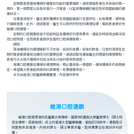
定期複查是確保種植牙健康和功能的重要環節。通常建議患者在手術後的第一
個月、第一個季度以及每年進行一次複查，以監測種植體的穩定性和周圍組織的健
康狀況。
在複查過程中，醫生會對種植牙及周圍組織進行全面評估，如有需要，適時進
行補救措施。此外，通過複查，醫生可以提供針對性的護理指導，幫助患者更好地
維護口腔健康。
定期的口腔健康檢查不但能夠延長種植牙的使用壽命，還能及時發現並解決其
他口腔問題，從而爲患者提供全面的口腔保健服務。
總結：
珠海種植牙的護理細節不可忽視，術前的准備，術後的飲食，日常的清潔及定
期的複查都是確保治療成功的重要因素。通過認真地遵循醫生的建議和護理要點，
患者可大大提升種植牙的成活率及日後的使用舒適感。
保護口腔健康從種植牙護理開始，務必重視每一個環節，確保種植牙的長期穩
定。希望廣大患者能夠做到科學護理，收獲健康笑容。
本文由維港口腔醫療集團整理，內容僅供參考
維港口腔連鎖
維港口腔是粵港知名醫藥大學導師、國家985重點大學醫學博士（碩士研
究生導師、高級教授）成立的香港大型醫療集團，創始於2008年。連鎖各分
院匯聚來自香港、內地的博士、碩士專家牙醫，堅持實實在在做好牙科診
療。