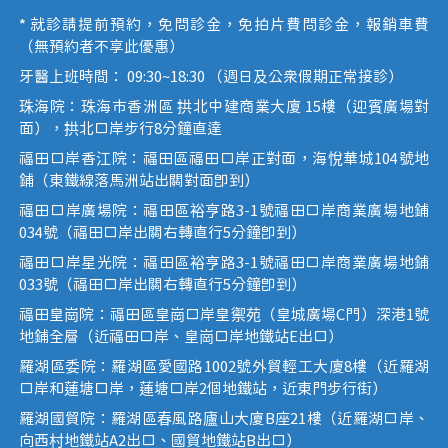
* 就診請提前預約，免問診金，免拍片費問診金，報銷車費
（無預約者不享此優惠）
牙醫上班時間： 09:30~18:30 （週日及公眾假期正常接診）
珠海院：珠海市香洲區 拱北中建商業大廈 15樓（迎賓廣場對
面），拱北口岸步行8分鐘直達
福田口岸香江院：福田區福田口岸正對面，海悅華城104號地
鋪（東鐵線落馬洲站出關對面即到）
福田口岸廣場院：福田區裕亨路3-1號福田口岸商業廣場地鋪
034號（福田口岸出關右轉直行5分鐘即到）
福田口岸星光院：福田區裕亨路3-1號福田口岸商業廣場地鋪
033號（福田口岸出關右轉直行5分鐘即到）
福田皇崗院：福田區皇崗口岸皇禦苑（皇城廣場C門）深港1號
地鋪全層（近福田口岸、皇崗口岸地鐵站E出口）
羅湖區委院：羅湖區愛國路1002號外貿輕工大廈8樓（近羅湖
口岸和蓮塘口岸，蓮塘口岸2個地鐵站，近東門步行街）
羅湖國貿院：羅湖區春風路廬山大廈B座21樓（近羅湖口岸、
向西村地鐵站A2出口、國貿地鐵站B出口）