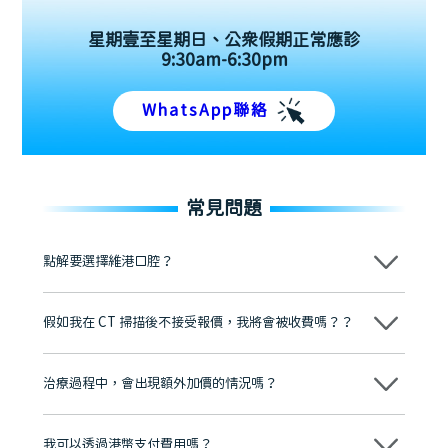
星期壹至星期日、公眾假期正常應診
9:30am-6:30pm
WhatsApp聯絡
常見問題
點解要選擇維港口腔？
維港口腔踐行「醫道濟世」的大學校訓，各分院匯聚來自香港、內地的
博士碩士高資歷牙醫，十七年穩定開診。榮獲「2024香港企業領袖品
假如我在 CT 掃描後不接受報價，我將會被收費嗎？？
牌」、「2025香港企業領袖品牌」，是諾貝爾種植系統全球放心植牙中
心，香港新城電台與廣東衛視推薦品牌
不會！只要未開始實際服務之前，你不會被收取任何費用。
至今已服務超過三十個國家和地區的顧客，受到粵港澳大灣區及周邊城
市市民極高的口碑評價及信任推薦 珠海、深圳設有八大分院，香港亦設
治療過程中，會出現額外加價的情況嗎？
有咨詢及服務保障中心，有任何問題都可以隨時預約免費咨詢，讓人十
分放心
不會，治療前我們會詳細說明治療方案及對應的價錢，顧客同意並簽字
後，我們才會正式進行診療服務
我可以透過港幣支付費用嗎？