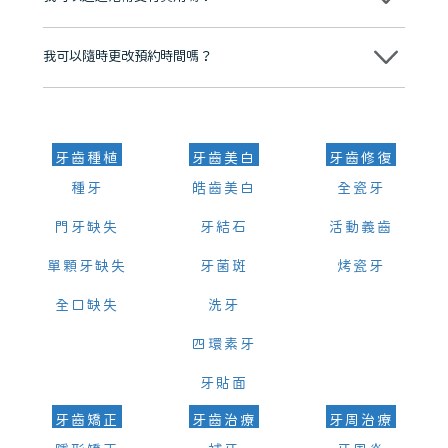
可以。維港口腔會按照當日匯率轉算收取費用，而匯率會及時告知客人
我可以隨時更改預約時間嗎？
可以，請盡早通過wechat或whatsapp聯絡我們，告知我們你原本預約
的時間及資料，並且重新預約的日期及時段
牙齒種植
牙齒美白
牙齒修復
種牙
皓齒美白
全瓷牙
門牙缺失
牙結石
活動義齒
單顆牙缺失
牙菌斑
烤瓷牙
全口缺失
洗牙
四環素牙
牙貼面
牙齒矯正
牙齒治療
牙周治療