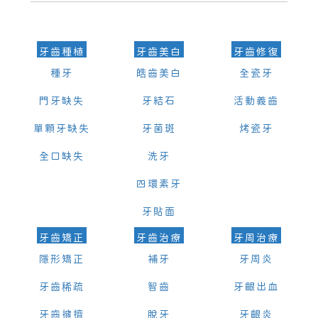
的時間及資料，並且重新預約的日期及時段
牙齒種植
牙齒美白
牙齒修復
種牙
皓齒美白
全瓷牙
門牙缺失
牙結石
活動義齒
單顆牙缺失
牙菌斑
烤瓷牙
全口缺失
洗牙
四環素牙
牙貼面
牙齒矯正
牙齒治療
牙周治療
隱形矯正
補牙
牙周炎
牙齒稀疏
智齒
牙齦出血
牙齒擁擠
脫牙
牙齦炎