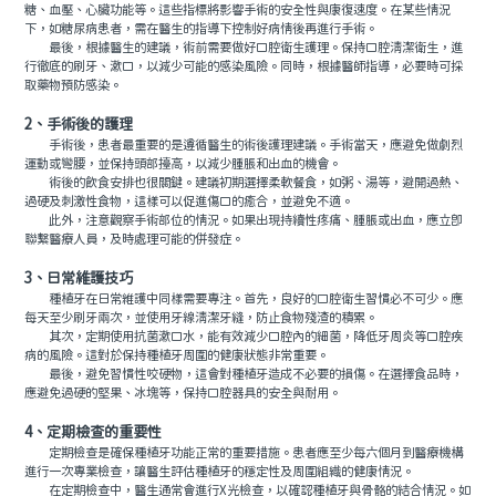
糖、血壓、心臟功能等。這些指標將影響手術的安全性與康復速度。在某些情況
下，如糖尿病患者，需在醫生的指導下控制好病情後再進行手術。
最後，根據醫生的建議，術前需要做好口腔衛生護理。保持口腔清潔衛生，進
行徹底的刷牙、漱口，以減少可能的感染風險。同時，根據醫師指導，必要時可採
取藥物預防感染。
2、手術後的護理
手術後，患者最重要的是遵循醫生的術後護理建議。手術當天，應避免做劇烈
運動或彎腰，並保持頭部擡高，以減少腫脹和出血的機會。
術後的飲食安排也很關鍵。建議初期選擇柔軟餐食，如粥、湯等，避開過熱、
過硬及刺激性食物，這樣可以促進傷口的癒合，並避免不適。
此外，注意觀察手術部位的情況。如果出現持續性疼痛、腫脹或出血，應立即
聯繫醫療人員，及時處理可能的併發症。
3、日常維護技巧
種植牙在日常維護中同樣需要專注。首先，良好的口腔衛生習慣必不可少。應
每天至少刷牙兩次，並使用牙線清潔牙縫，防止食物殘渣的積累。
其次，定期使用抗菌漱口水，能有效減少口腔內的細菌，降低牙周炎等口腔疾
病的風險。這對於保持種植牙周圍的健康狀態非常重要。
最後，避免習慣性咬硬物，這會對種植牙造成不必要的損傷。在選擇食品時，
應避免過硬的堅果、冰塊等，保持口腔器具的安全與耐用。
4、定期檢查的重要性
定期檢查是確保種植牙功能正常的重要措施。患者應至少每六個月到醫療機構
進行一次專業檢查，讓醫生評估種植牙的穩定性及周圍組織的健康情況。
在定期檢查中，醫生通常會進行X光檢查，以確認種植牙與骨骼的結合情況。如