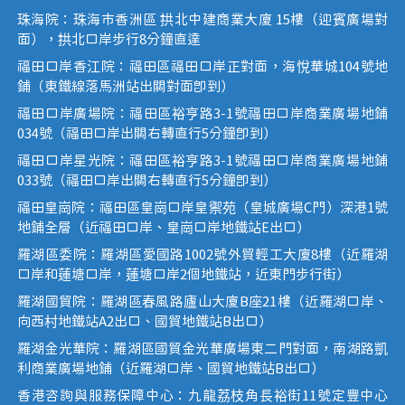
珠海院：珠海市香洲區 拱北中建商業大廈 15樓（迎賓廣場對
面），拱北口岸步行8分鐘直達
福田口岸香江院：福田區福田口岸正對面，海悅華城104號地
鋪（東鐵線落馬洲站出關對面即到）
福田口岸廣場院：福田區裕亨路3-1號福田口岸商業廣場地鋪
034號（福田口岸出關右轉直行5分鐘即到）
福田口岸星光院：福田區裕亨路3-1號福田口岸商業廣場地鋪
033號（福田口岸出關右轉直行5分鐘即到）
福田皇崗院：福田區皇崗口岸皇禦苑（皇城廣場C門）深港1號
地鋪全層（近福田口岸、皇崗口岸地鐵站E出口）
羅湖區委院：羅湖區愛國路1002號外貿輕工大廈8樓（近羅湖
口岸和蓮塘口岸，蓮塘口岸2個地鐵站，近東門步行街）
羅湖國貿院：羅湖區春風路廬山大廈B座21樓（近羅湖口岸、
向西村地鐵站A2出口、國貿地鐵站B出口）
羅湖金光華院：羅湖區國貿金光華廣場東二門對面，南湖路凱
利商業廣場地鋪（近羅湖口岸、國貿地鐵站B出口）
香港咨詢與服務保障中心：九龍荔枝角長裕街11號定豐中心