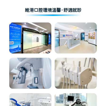
維港口腔環境溫馨·舒適就診