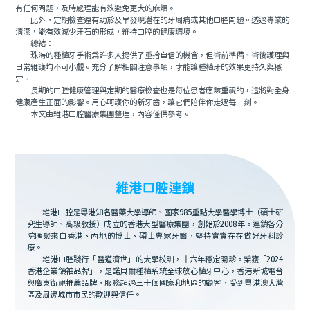
有任何問題，及時處理能有效避免更大的麻煩。
此外，定期檢查還有助於及早發現潛在的牙周病或其他口腔問題。透過專業的
清潔，能有效減少牙石的形成，維持口腔的健康環境。
總結：
珠海的種植牙手術為許多人提供了重拾自信的機會，但術前準備、術後護理與
日常維護均不可小覷。充分了解相關注意事項，才能讓種植牙的效果更持久與穩
定。
長期的口腔健康管理與定期的醫療檢查也是每位患者應該重視的，這將對全身
健康產生正面的影響。用心呵護你的新牙齒，讓它們陪伴你走過每一刻。
本文由維港口腔醫療集團整理，內容僅供參考。
維港口腔連鎖
維港口腔是粵港知名醫藥大學導師、國家985重點大學醫學博士（碩士研
究生導師、高級教授）成立的香港大型醫療集團，創始於2008年。連鎖各分
院匯聚來自香港、內地的博士、碩士專家牙醫，堅持實實在在做好牙科診
療。
維港口腔踐行「醫道濟世」的大學校訓，十六年穩定開診。榮獲「2024
香港企業領袖品牌」，是諾貝爾種植系統全球放心植牙中心，香港新城電台
與廣東衛視推薦品牌，服務超過三十個國家和地區的顧客，受到粵港澳大灣
區及周邊城市市民的歡迎與信任。