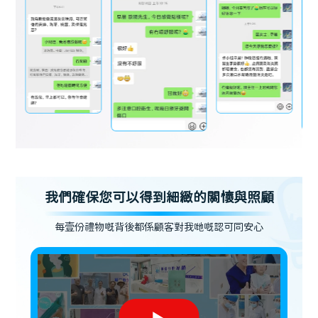
我們確保您可以得到細緻的關懷與照顧
每壹份禮物嘅背後都係顧客對我哋嘅認可同安心