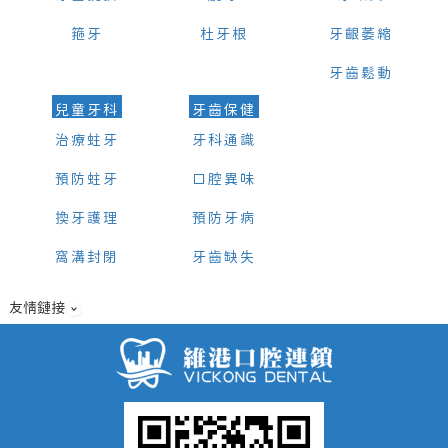
箍牙
杜牙根
牙齦萎縮
牙齒鬆動
兒童牙科
牙齒保健
治療蛀牙
牙科通識
預防蛀牙
口腔異味
換牙護理
預防牙病
窩溝封閉
牙齒缺失
友情鏈接