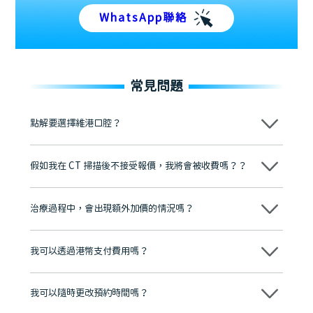
WhatsApp聯絡
常見問題
點解要選擇維港口腔？
維港口腔踐行「醫道濟世」的大學校訓，各分院匯聚來自香港、內地的
博士碩士高資歷牙醫，十七年穩定開診。榮獲「2024香港企業領袖品
假如我在 CT 掃描後不接受報價，我將會被收費嗎？？
牌」、「2025香港企業領袖品牌」，是諾貝爾種植系統全球放心植牙中
心，香港新城電台與廣東衛視推薦品牌
不會！只要未開始實際服務之前，你不會被收取任何費用。
至今已服務超過三十個國家和地區的顧客，受到粵港澳大灣區及周邊城
市市民極高的口碑評價及信任推薦 珠海、深圳設有八大分院，香港亦設
治療過程中，會出現額外加價的情況嗎？
有咨詢及服務保障中心，有任何問題都可以隨時預約免費咨詢，讓人十
分放心
不會，治療前我們會詳細說明治療方案及對應的價錢，顧客同意並簽字
後，我們才會正式進行診療服務
我可以透過港幣支付費用嗎？
可以。維港口腔會按照當日匯率轉算收取費用，而匯率會及時告知客人
我可以隨時更改預約時間嗎？
可以，請盡早通過wechat或whatsapp聯絡我們，告知我們你原本預約