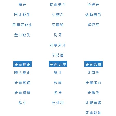
種牙
皓齒美白
全瓷牙
門牙缺失
牙結石
活動義齒
單顆牙缺失
牙菌斑
烤瓷牙
全口缺失
洗牙
四環素牙
牙貼面
牙齒矯正
牙齒治療
牙周治療
隱形矯正
補牙
牙周炎
牙齒稀疏
智齒
牙齦出血
牙齒擁擠
脫牙
牙齦炎
箍牙
杜牙根
牙齦萎縮
牙齒鬆動