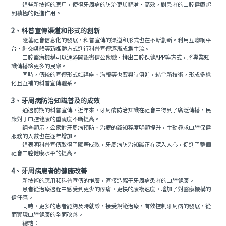
這些新技術的應用，使得牙周病的防治更加精准、高效，對患者的口腔健康起
到積極的促進作用。
2、科普宣傳渠道和形式的創新
隨著社會信息化的發展，科普宣傳的渠道和形式也在不斷創新。利用互聯網平
台、社交媒體等新媒體方式進行科普宣傳逐漸成爲主流。
口腔醫療機構可以通過開設微信公衆號、推出口腔保健APP等方式，將專業知
識傳播給更多的民衆。
同時，傳統的宣傳形式如講座、海報等也要與時俱進，結合新技術，形成多樣
化且互補的科普宣傳體系。
3、牙周病防治知識普及的成效
通過前期的科普宣傳，近年來，牙周病防治知識在社會中得到了廣泛傳播，民
衆對于口腔健康的重視度不斷提高。
調查顯示，公衆對牙周病預防、治療的認知程度明顯提升，主動尋求口腔保健
服務的人數也在逐年增加。
這表明科普宣傳取得了顯著成效，牙周病防治知識正在深入人心，促進了整個
社會口腔健康水平的提高。
4、牙周病患者的健康改善
新技術的應用和科普宣傳的推廣，直接造福于牙周病患者的口腔健康。
患者從治療過程中感受到更少的疼痛，更快的康複速度，增加了對醫療機構的
信任感。
同時，更多的患者能夠及時就診，接受規範治療，有效控制牙周病的發展，從
而實現口腔健康的全面改善。
總結：