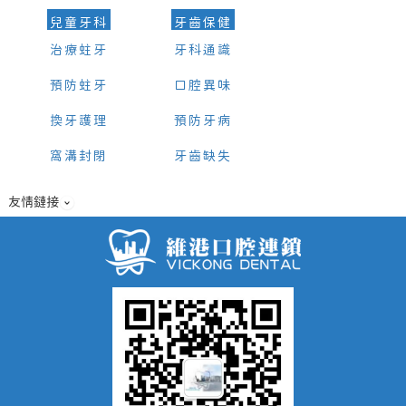
兒童牙科
牙齒保健
治療蛀牙
牙科通識
預防蛀牙
口腔異味
換牙護理
預防牙病
窩溝封閉
牙齒缺失
友情鏈接