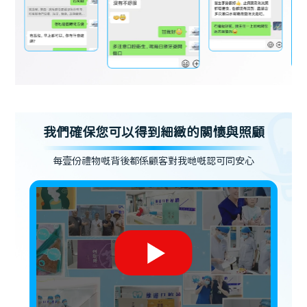
我們確保您可以得到細緻的關懷與照顧
每壹份禮物嘅背後都係顧客對我哋嘅認可同安心