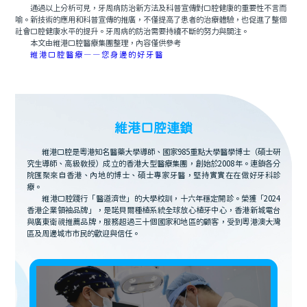
通過以上分析可見，牙周病防治新方法及科普宣傳對口腔健康的重要性不言而
喻。新技術的應用和科普宣傳的推廣，不僅提高了患者的治療體驗，也促進了整個
社會口腔健康水平的提升。牙周病的防治需要持續不斷的努力與關注。
本文由維港口腔醫療集團整理，內容僅供參考
維港口腔醫療——您身邊的好牙醫
維港口腔連鎖
維港口腔是粵港知名醫藥大學導師、國家985重點大學醫學博士（碩士研
究生導師、高級教授）成立的香港大型醫療集團，創始於2008年。連鎖各分
院匯聚來自香港、內地的博士、碩士專家牙醫，堅持實實在在做好牙科診
療。
維港口腔踐行「醫道濟世」的大學校訓，十六年穩定開診。榮獲「2024
香港企業領袖品牌」，是諾貝爾種植系統全球放心植牙中心，香港新城電台
與廣東衛視推薦品牌，服務超過三十個國家和地區的顧客，受到粵港澳大灣
區及周邊城市市民的歡迎與信任。