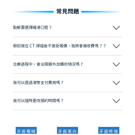
常見問題
點解要選擇維港口腔？
維港口腔踐行「醫道濟世」的大學校訓，各分院匯聚來自香港、內地的
博士碩士高資歷牙醫，十七年穩定開診。榮獲「2024香港企業領袖品
假如我在 CT 掃描後不接受報價，我將會被收費嗎？？
牌」、「2025香港企業領袖品牌」，是諾貝爾種植系統全球放心植牙中
心，香港新城電台與廣東衛視推薦品牌
不會！只要未開始實際服務之前，你不會被收取任何費用。
至今已服務超過三十個國家和地區的顧客，受到粵港澳大灣區及周邊城
市市民極高的口碑評價及信任推薦 珠海、深圳設有八大分院，香港亦設
治療過程中，會出現額外加價的情況嗎？
有咨詢及服務保障中心，有任何問題都可以隨時預約免費咨詢，讓人十
分放心
不會，治療前我們會詳細說明治療方案及對應的價錢，顧客同意並簽字
後，我們才會正式進行診療服務
我可以透過港幣支付費用嗎？
可以。維港口腔會按照當日匯率轉算收取費用，而匯率會及時告知客人
我可以隨時更改預約時間嗎？
可以，請盡早通過wechat或whatsapp聯絡我們，告知我們你原本預約
的時間及資料，並且重新預約的日期及時段
牙齒種植
牙齒美白
牙齒修復