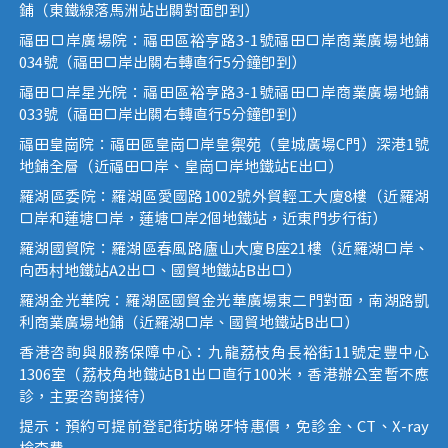
鋪（東鐵線落馬洲站出關對面即到）
福田口岸廣場院：福田區裕亨路3-1號福田口岸商業廣場地鋪
034號（福田口岸出關右轉直行5分鐘即到）
福田口岸星光院：福田區裕亨路3-1號福田口岸商業廣場地鋪
033號（福田口岸出關右轉直行5分鐘即到）
福田皇崗院：福田區皇崗口岸皇禦苑（皇城廣場C門）深港1號
地鋪全層（近福田口岸、皇崗口岸地鐵站E出口）
羅湖區委院：羅湖區愛國路1002號外貿輕工大廈8樓（近羅湖
口岸和蓮塘口岸，蓮塘口岸2個地鐵站，近東門步行街）
羅湖國貿院：羅湖區春風路廬山大廈B座21樓（近羅湖口岸、
向西村地鐵站A2出口、國貿地鐵站B出口）
羅湖金光華院：羅湖區國貿金光華廣場東二門對面，南湖路凱
利商業廣場地鋪（近羅湖口岸、國貿地鐵站B出口）
香港咨詢與服務保障中心：九龍荔枝角長裕街11號定豐中心
1306室（荔枝角地鐵站B1出口直行100米，香港辦公室暫不應
診，主要咨詢接待）
提示：預約可提前登記街坊睇牙特惠價，免診金、CT、X-ray