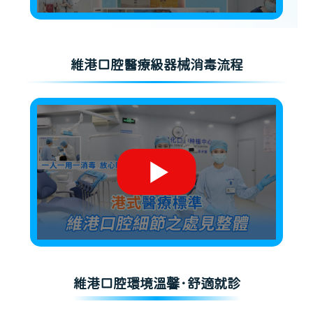
維港口腔醫療級器械消毒流程
維港口腔環境溫馨·舒適就診