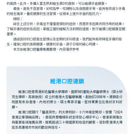
的風險。此外，多攝入富含鈣和維生素D的食物，可以維護牙齒健康。
最後，避免不良習慣，如咬指甲、咬硬物以及夜間磨牙等，能夠有效減少牙痛
的發生幾率。養成健康的生活習慣，從根本上提升牙齒的抵抗力。
總結：
綜合上述分析，牙痛並不僅僅是個別的症狀，而是許多因素共同作用的結果。
了解牙痛的症狀及成因，掌握正確的緩解方法和預防措施，對于維護口腔健康至關
重要。
通過良好的口腔衛生習慣以及定期的牙科檢查，我們能夠有效降低牙痛的發
生，確保口腔的長期健康。健康的牙齒，源于日常的細心呵護。
本文由維港口腔醫療集團整理，內容僅供參考
維港口腔連鎖
維港口腔是粵港知名醫藥大學導師、國家985重點大學醫學博士（碩士研
究生導師、高級教授）成立的香港大型醫療集團，創始於2008年。連鎖各分
院匯聚來自香港、內地的博士、碩士專家牙醫，堅持實實在在做好牙科診
療。
維港口腔踐行「醫道濟世」的大學校訓，十六年穩定開診。榮獲「2024
香港企業領袖品牌」，是諾貝爾種植系統全球放心植牙中心，香港新城電台
與廣東衛視推薦品牌，服務超過三十個國家和地區的顧客，受到粵港澳大灣
區及周邊城市市民的歡迎與信任。