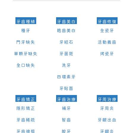
的時間及資料，並且重新預約的日期及時段
牙齒種植
牙齒美白
牙齒修復
種牙
皓齒美白
全瓷牙
門牙缺失
牙結石
活動義齒
單顆牙缺失
牙菌斑
烤瓷牙
全口缺失
洗牙
四環素牙
牙貼面
牙齒矯正
牙齒治療
牙周治療
隱形矯正
補牙
牙周炎
牙齒稀疏
智齒
牙齦出血
牙齒擁擠
脫牙
牙齦炎