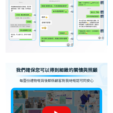
我們確保您可以得到細緻的關懷與照顧
每壹份禮物嘅背後都係顧客對我哋嘅認可同安心