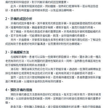
痛的性質和伴隨症狀，對于判斷牙痛的成因至關重要。
此外，牙痛常伴隨其他症狀，例如腫脹、發熱和口腔異味等。若出現這些症
狀，患者應及時就醫以查明根本原因，以免延誤治療時機。
2、牙痛的成因分析
牙痛的成因多種多樣，其中最常見的原因是牙齲。牙齒因細菌侵蝕而形成的齲
洞，隨著時間的發展，齲齒會穿透牙釉質，導致牙髓炎，進而引發劇烈疼痛。
除了齲齒，牙周病也是造成牙痛的重要因素。牙周病是指牙龈和周圍組織的炎
症，若不及時治療，可能導致牙齒松動、脫落，並伴隨持續的疼痛感。
另外，牙齒磨損、牙敏感及智齒生長等也都是引發牙痛的潛在成因。了解這些
成因有助于患者更好地與牙醫溝通，從而獲得針對性的治療建議。
3、牙痛緩解方法
在緩解牙痛時，患者可以采取一些簡單的家庭療法。例如，鹽水漱口是一種古
老而有效的方法，可以利用鹽的抗菌特性幫助消炎。同時，溫熱敷在疼痛區域也有
助于緩解肌肉緊張和局部血液循環。
滑石粉、薄荷油等天然成分也可以用于舒緩牙痛。通過將一些薄荷油稀釋後塗
抹在疼痛部位或使用含有這些成分的牙膏，能夠有效減少牙齒敏感和不適感。
當然，這些方法只是短期緩解手段，若疼痛持續或加重，患者應盡快聯系牙醫
進行專業治療，以確保牙齒得到及時有效的護理。
4、預防牙痛的措施
預防牙痛的最佳方法是保持良好的口腔衛生。每天至少刷牙兩次，使用牙線清
潔牙縫，以去除食物殘渣和細菌。同時，定期進行牙科檢查也是預防牙痛的重要步
驟。
飲食方面，控制攝入含糖食品，減少甜食和碳酸飲料的消費，有助于降低齲齒