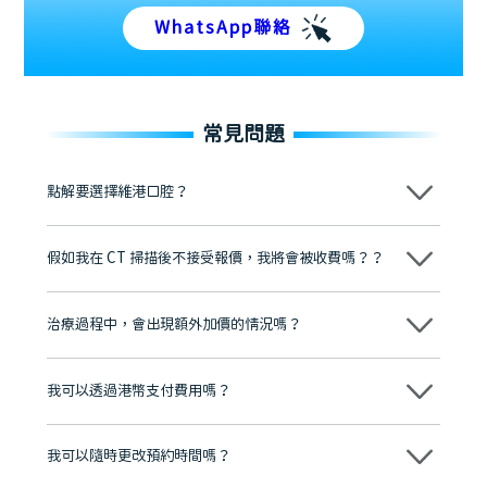
WhatsApp聯絡
常見問題
點解要選擇維港口腔？
維港口腔踐行「醫道濟世」的大學校訓，各分院匯聚來自香港、內地的
博士碩士高資歷牙醫，十七年穩定開診。榮獲「2024香港企業領袖品
假如我在 CT 掃描後不接受報價，我將會被收費嗎？？
牌」、「2025香港企業領袖品牌」，是諾貝爾種植系統全球放心植牙中
心，香港新城電台與廣東衛視推薦品牌
不會！只要未開始實際服務之前，你不會被收取任何費用。
至今已服務超過三十個國家和地區的顧客，受到粵港澳大灣區及周邊城
市市民極高的口碑評價及信任推薦 珠海、深圳設有八大分院，香港亦設
治療過程中，會出現額外加價的情況嗎？
有咨詢及服務保障中心，有任何問題都可以隨時預約免費咨詢，讓人十
分放心
不會，治療前我們會詳細說明治療方案及對應的價錢，顧客同意並簽字
後，我們才會正式進行診療服務
我可以透過港幣支付費用嗎？
可以。維港口腔會按照當日匯率轉算收取費用，而匯率會及時告知客人
我可以隨時更改預約時間嗎？
可以，請盡早通過wechat或whatsapp聯絡我們，告知我們你原本預約