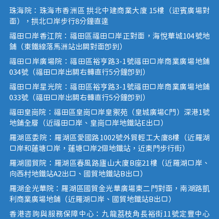
珠海院：珠海市香洲區 拱北中建商業大廈 15樓（迎賓廣場對
面），拱北口岸步行8分鐘直達
福田口岸香江院：福田區福田口岸正對面，海悅華城104號地
鋪（東鐵線落馬洲站出關對面即到）
福田口岸廣場院：福田區裕亨路3-1號福田口岸商業廣場地鋪
034號（福田口岸出關右轉直行5分鐘即到）
福田口岸星光院：福田區裕亨路3-1號福田口岸商業廣場地鋪
033號（福田口岸出關右轉直行5分鐘即到）
福田皇崗院：福田區皇崗口岸皇禦苑（皇城廣場C門）深港1號
地鋪全層（近福田口岸、皇崗口岸地鐵站E出口）
羅湖區委院：羅湖區愛國路1002號外貿輕工大廈8樓（近羅湖
口岸和蓮塘口岸，蓮塘口岸2個地鐵站，近東門步行街）
羅湖國貿院：羅湖區春風路廬山大廈B座21樓（近羅湖口岸、
向西村地鐵站A2出口、國貿地鐵站B出口）
羅湖金光華院：羅湖區國貿金光華廣場東二門對面，南湖路凱
利商業廣場地鋪（近羅湖口岸、國貿地鐵站B出口）
香港咨詢與服務保障中心：九龍荔枝角長裕街11號定豐中心