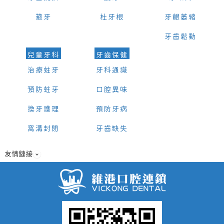
箍牙
杜牙根
牙齦萎縮
牙齒鬆動
兒童牙科
牙齒保健
治療蛀牙
牙科通識
預防蛀牙
口腔異味
換牙護理
預防牙病
窩溝封閉
牙齒缺失
友情鏈接