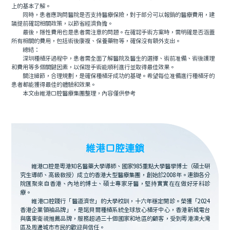
上的基本了解。
同時，患者應詢問醫院是否支持醫療保險，對于部分可以報銷的醫療費用，建
議提前確認相關政策，以節省經濟負擔。
最後，隱性費用也是患者需注意的問題。在確認手術方案時，需明確是否涵蓋
所有相關的費用，包括術後康複、保養藥物等，確保沒有額外支出。
總結：
深圳種植牙過程中，患者需全面了解醫院及醫生的選擇、術前准備、術後護理
和費用等多個關鍵因素，以保證手術能順利進行並取得最佳效果。
關注細節，合理規劃，是確保種植牙成功的基礎。希望每位准備進行種植牙的
患者都能獲得最佳的體驗和效果。
本文由維港口腔醫療集團整理，內容僅供參考
維港口腔連鎖
維港口腔是粵港知名醫藥大學導師、國家985重點大學醫學博士（碩士研
究生導師、高級教授）成立的香港大型醫療集團，創始於2008年。連鎖各分
院匯聚來自香港、內地的博士、碩士專家牙醫，堅持實實在在做好牙科診
療。
維港口腔踐行「醫道濟世」的大學校訓，十六年穩定開診。榮獲「2024
香港企業領袖品牌」，是諾貝爾種植系統全球放心植牙中心，香港新城電台
與廣東衛視推薦品牌，服務超過三十個國家和地區的顧客，受到粵港澳大灣
區及周邊城市市民的歡迎與信任。