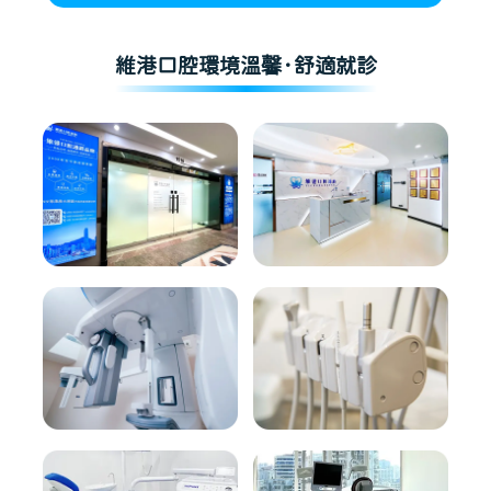
維港口腔環境溫馨·舒適就診