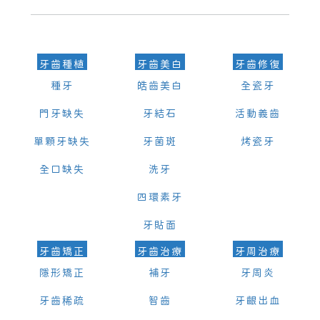
可以，請盡早通過wechat或whatsapp聯絡我們，告知我們你原本預約
的時間及資料，並且重新預約的日期及時段
牙齒種植
牙齒美白
牙齒修復
種牙
皓齒美白
全瓷牙
門牙缺失
牙結石
活動義齒
單顆牙缺失
牙菌斑
烤瓷牙
全口缺失
洗牙
四環素牙
牙貼面
牙齒矯正
牙齒治療
牙周治療
隱形矯正
補牙
牙周炎
牙齒稀疏
智齒
牙齦出血