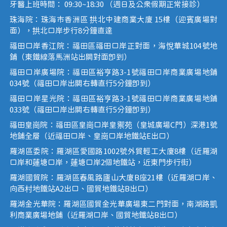
牙醫上班時間： 09:30~18:30 （週日及公眾假期正常接診）
珠海院：珠海市香洲區 拱北中建商業大廈 15樓（迎賓廣場對
面），拱北口岸步行8分鐘直達
福田口岸香江院：福田區福田口岸正對面，海悅華城104號地
鋪（東鐵線落馬洲站出關對面即到）
福田口岸廣場院：福田區裕亨路3-1號福田口岸商業廣場地鋪
034號（福田口岸出關右轉直行5分鐘即到）
福田口岸星光院：福田區裕亨路3-1號福田口岸商業廣場地鋪
033號（福田口岸出關右轉直行5分鐘即到）
福田皇崗院：福田區皇崗口岸皇禦苑（皇城廣場C門）深港1號
地鋪全層（近福田口岸、皇崗口岸地鐵站E出口）
羅湖區委院：羅湖區愛國路1002號外貿輕工大廈8樓（近羅湖
口岸和蓮塘口岸，蓮塘口岸2個地鐵站，近東門步行街）
羅湖國貿院：羅湖區春風路廬山大廈B座21樓（近羅湖口岸、
向西村地鐵站A2出口、國貿地鐵站B出口）
羅湖金光華院：羅湖區國貿金光華廣場東二門對面，南湖路凱
利商業廣場地鋪（近羅湖口岸、國貿地鐵站B出口）