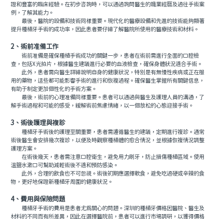
證和豐富的臨床經驗。在初步咨詢時，可以通過詢問醫生的職業經曆及過往手術案
例，了解其能力。
最後，醫院的設備和技術同樣重要。現代化的醫療設備和先進的技術能夠顯著
提升種植牙手術的成功率，因此患者要仔細了解醫院所使用的醫療技術和材料。
2、術前准備工作
術前准備是確保種植手術成功的關鍵一步，患者在術前需進行全面的口腔檢
查，包括X光拍片，根據醫生建議進行必要的血液檢查，確保身體狀況適合手術。
此外，患者需向醫生詳細說明自身的健康狀況，特別是有無慢性疾病或正在服
用的藥物，這些都可能影響手術的進行和恢複過程。確保醫生掌握所有關鍵信息，
有助于制定更加個性化的手術方案。
最後，術前的心理准備同樣重要。患者可以通過與醫生及護理人員的溝通，了
解手術過程和可能的感受，緩解術前焦慮情緒，以一個放松的心態迎接手術。
3、術後護理與複診
種植牙手術後的護理至關重要，患者需遵循醫生的建議，定期進行複診。通常
術後醫生會安排幾次複診，以便及時觀察種植體的愈合情況，並根據恢複情況調整
護理方案。
在術後幾天，患者需注意口腔衛生，避免用力刷牙，防止損傷種植區域。使用
溫鹽水漱口可幫助減輕術後不適和預防感染。
此外，合理的飲食也不可忽視。術後初期應選擇軟食，避免吃過硬或辛辣的食
物，更好地保證新種植牙周圍的健康狀況。
4、費用與保險問題
種植牙手術的費用是患者尤爲關心的問題。深圳的種植牙價格因醫院、醫生及
材料的不同而有所差異，因此在選擇醫院前，患者可以進行市場調研，以獲得價格