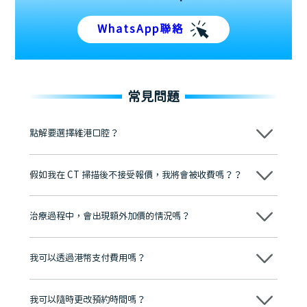
WhatsApp聯絡
常見問題
點解要選擇維港口腔？
維港口腔踐行「醫道濟世」的大學校訓，各分院匯聚來自香港、內地的
博士碩士高資歷牙醫，十七年穩定開診。榮獲「2024香港企業領袖品
假如我在 CT 掃描後不接受報價，我將會被收費嗎？？
牌」、「2025香港企業領袖品牌」，是諾貝爾種植系統全球放心植牙中
心，香港新城電台與廣東衛視推薦品牌
不會！只要未開始實際服務之前，你不會被收取任何費用。
至今已服務超過三十個國家和地區的顧客，受到粵港澳大灣區及周邊城
市市民極高的口碑評價及信任推薦 珠海、深圳設有八大分院，香港亦設
治療過程中，會出現額外加價的情況嗎？
有咨詢及服務保障中心，有任何問題都可以隨時預約免費咨詢，讓人十
分放心
不會，治療前我們會詳細說明治療方案及對應的價錢，顧客同意並簽字
後，我們才會正式進行診療服務
我可以透過港幣支付費用嗎？
可以。維港口腔會按照當日匯率轉算收取費用，而匯率會及時告知客人
我可以隨時更改預約時間嗎？