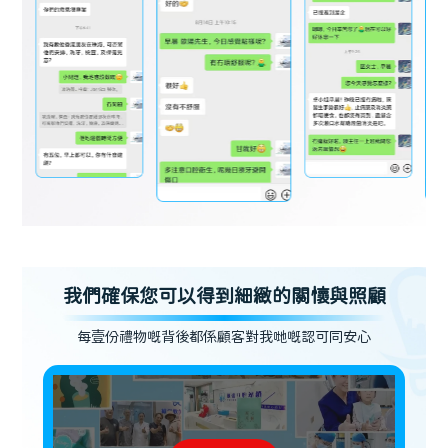
我們確保您可以得到細緻的關懷與照顧
每壹份禮物嘅背後都係顧客對我哋嘅認可同安心