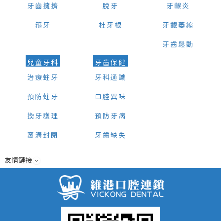
牙齒擁擠
脫牙
牙齦炎
箍牙
杜牙根
牙齦萎縮
牙齒鬆動
兒童牙科
牙齒保健
治療蛀牙
牙科通識
預防蛀牙
口腔異味
換牙護理
預防牙病
窩溝封閉
牙齒缺失
友情鏈接