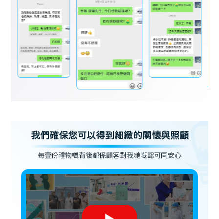
我們確保您可以得到細緻的關懷與照顧
每壹份禮物嘅背後都係顧客對我哋嘅認可同安心