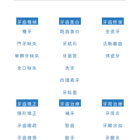
的時間及資料，並且重新預約的日期及時段
牙齒種植
牙齒美白
牙齒修復
種牙
皓齒美白
全瓷牙
門牙缺失
牙結石
活動義齒
單顆牙缺失
牙菌斑
烤瓷牙
全口缺失
洗牙
四環素牙
牙貼面
牙齒矯正
牙齒治療
牙周治療
隱形矯正
補牙
牙周炎
牙齒稀疏
智齒
牙齦出血
牙齒擁擠
脫牙
牙齦炎