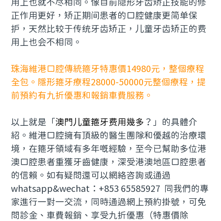
用上也就不尽相同。像目前隐形牙齿矫正技能的修
正作用更好，矫正期间患者的口腔健康更简单保
护，天然比较于传统牙齿矫正，儿童牙齿矫正的费
用上也会不相同。
珠海維港口腔傳統箍牙特惠價14980元，整個療程
全包。隱形箍牙療程28000-50000元整個療程，提
前預約有九折優惠和報銷車費服務。
以上就是「
澳門儿童箍牙费用幾多
？」的具體介
紹。維港口腔擁有頂級的醫生團隊和優越的治療環
境，在箍牙領域有多年嘅經驗，至今已幫助多位港
澳口腔患者重獲牙齒健康，深受港澳地區口腔患者
的信賴。如有疑問還可以網絡咨詢或通過
whatsapp&wechat：+853 65585927 同我們的專
家進行一對一交流，同時通過網上預約掛號，可免
問診金、車費報銷、享受九折優惠（特惠價除