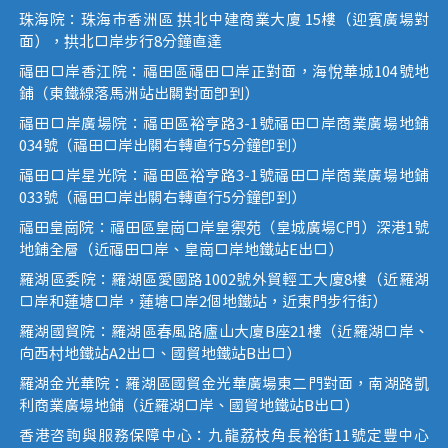
珠海院：珠海市香洲區 拱北中建商業大廈 15樓（迎賓廣場對
面），拱北口岸步行8分鐘直達
福田口岸香江院：福田區福田口岸正對面，海悅華城104號地
鋪（東鐵線落馬洲站出關對面即到）
福田口岸廣場院：福田區裕亨路3-1號福田口岸商業廣場地鋪
034號（福田口岸出關右轉直行5分鐘即到）
福田口岸星光院：福田區裕亨路3-1號福田口岸商業廣場地鋪
033號（福田口岸出關右轉直行5分鐘即到）
福田皇崗院：福田區皇崗口岸皇禦苑（皇城廣場C門）深港1號
地鋪全層（近福田口岸、皇崗口岸地鐵站E出口）
羅湖區委院：羅湖區愛國路1002號外貿輕工大廈8樓（近羅湖
口岸和蓮塘口岸，蓮塘口岸2個地鐵站，近東門步行街）
羅湖國貿院：羅湖區春風路廬山大廈B座21樓（近羅湖口岸、
向西村地鐵站A2出口、國貿地鐵站B出口）
羅湖金光華院：羅湖區國貿金光華廣場東二門對面，南湖路凱
利商業廣場地鋪（近羅湖口岸、國貿地鐵站B出口）
香港咨詢與服務保障中心：九龍荔枝角長裕街11號定豐中心