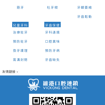
箍牙
杜牙根
牙齦萎縮
牙齒鬆動
兒童牙科
牙齒保健
治療蛀牙
牙科通識
預防蛀牙
口腔異味
換牙護理
預防牙病
窩溝封閉
牙齒缺失
友情鏈接