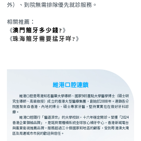
外）、到院無需排隊優先就診服務。
相關推薦：
《
澳門箍牙多少錢?
》
《
珠海箍牙需要掹牙咩?
》
維港口腔連鎖
維港口腔是粵港知名醫藥大學導師、國家985重點大學醫學博士（碩士研
究生導師、高級教授）成立的香港大型醫療集團，創始於2008年。連鎖各分
院匯聚來自香港、內地的博士、碩士專家牙醫，堅持實實在在做好牙科診
療。
維港口腔踐行「醫道濟世」的大學校訓，十六年穩定開診。榮獲「2024
香港企業領袖品牌」，是諾貝爾種植系統全球放心植牙中心，香港新城電台
與廣東衛視推薦品牌，服務超過三十個國家和地區的顧客，受到粵港澳大灣
區及周邊城市市民的歡迎與信任。