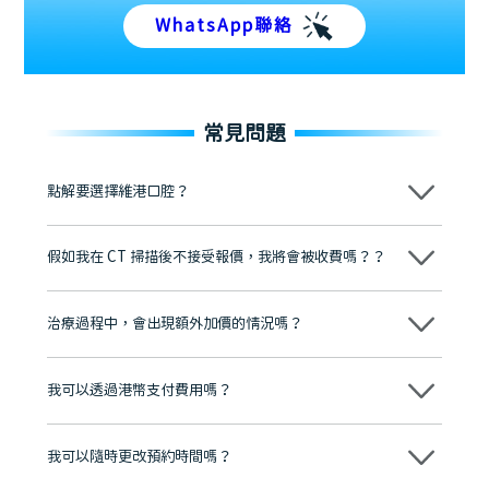
WhatsApp聯絡
常見問題
點解要選擇維港口腔？
維港口腔踐行「醫道濟世」的大學校訓，各分院匯聚來自香港、內地的
博士碩士高資歷牙醫，十七年穩定開診。榮獲「2024香港企業領袖品
假如我在 CT 掃描後不接受報價，我將會被收費嗎？？
牌」、「2025香港企業領袖品牌」，是諾貝爾種植系統全球放心植牙中
心，香港新城電台與廣東衛視推薦品牌
不會！只要未開始實際服務之前，你不會被收取任何費用。
至今已服務超過三十個國家和地區的顧客，受到粵港澳大灣區及周邊城
市市民極高的口碑評價及信任推薦 珠海、深圳設有八大分院，香港亦設
治療過程中，會出現額外加價的情況嗎？
有咨詢及服務保障中心，有任何問題都可以隨時預約免費咨詢，讓人十
分放心
不會，治療前我們會詳細說明治療方案及對應的價錢，顧客同意並簽字
後，我們才會正式進行診療服務
我可以透過港幣支付費用嗎？
可以。維港口腔會按照當日匯率轉算收取費用，而匯率會及時告知客人
我可以隨時更改預約時間嗎？
可以，請盡早通過wechat或whatsapp聯絡我們，告知我們你原本預約