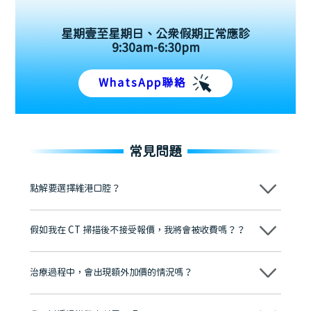
星期壹至星期日、公眾假期正常應診
9:30am-6:30pm
WhatsApp聯絡
常見問題
點解要選擇維港口腔？
維港口腔踐行「醫道濟世」的大學校訓，各分院匯聚來自香港、內地的
博士碩士高資歷牙醫，十七年穩定開診。榮獲「2024香港企業領袖品
假如我在 CT 掃描後不接受報價，我將會被收費嗎？？
牌」、「2025香港企業領袖品牌」，是諾貝爾種植系統全球放心植牙中
心，香港新城電台與廣東衛視推薦品牌
不會！只要未開始實際服務之前，你不會被收取任何費用。
至今已服務超過三十個國家和地區的顧客，受到粵港澳大灣區及周邊城
市市民極高的口碑評價及信任推薦 珠海、深圳設有八大分院，香港亦設
治療過程中，會出現額外加價的情況嗎？
有咨詢及服務保障中心，有任何問題都可以隨時預約免費咨詢，讓人十
分放心
不會，治療前我們會詳細說明治療方案及對應的價錢，顧客同意並簽字
後，我們才會正式進行診療服務