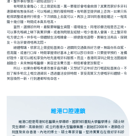
港，整件事好像去一趟短途旅行。
有啲朋友會擔心：北上做瓷貼面，萬一要複診會唔會麻煩？其實而家好多牙科
連鎖都有售後系統，可以喺網上預約複檢時間。有啲甚至提供線上咨詢，如果只系
輕微調整或者例行檢查，下次順路上去就可以。再加上深圳同香港距離近，一程高
鐵十幾分鍾，時間成本真系唔高。
當然，選擇診所時，最緊要睇醫生資曆、環境衛生、同埋診療流程是否正規。
可以事先喺網上睇下真實評價，或者詢問朋友經驗。唔少香港人會講，北上整牙除
咗方便之外，仲多咗一個體驗生活嘅機會——順便食地道嘢、買嚇生活用品、探親
友，令治牙變得唔再沈悶。
總體嚟講，依家北上做瓷貼面美白，過關同交通真係好方便。無論你系自駕、
搭高鐵、或者行口岸，時間掌握得好基本上都可以即日來回。只要提早預約、准備
好證件，就可以輕松享受內地先進嘅牙科服務。而且，香港同深圳之間生活圈越來
越融合，未來無論喺醫療、美容定消費方面，相信都會更加緊密。
所以，如果你都喺考慮改善牙齒外觀，又想試下近年好流行嘅瓷貼面美白，不
妨了解多啲北上嘅交通資訊。透過靈活安排時間，享受高質又方便嘅牙科體驗，令
笑容煥然一新，行到邊都咁有自信。
維港口腔連鎖
維港口腔是粵港知名醫藥大學導師、國家985重點大學醫學博士（碩士研
究生導師、高級教授）成立的香港大型醫療集團，創始於2008年。連鎖各分
院匯聚來自香港、內地的博士、碩士專家牙醫，堅持實實在在做好牙科診