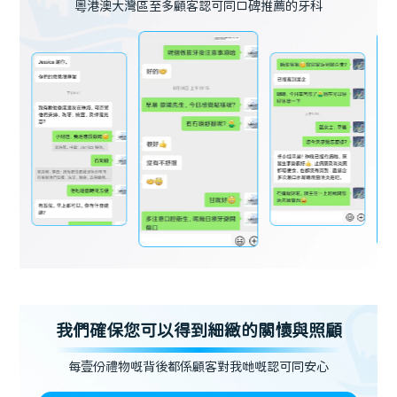
粵港澳大灣區至多顧客認可同口碑推薦的牙科
我們確保您可以得到細緻的關懷與照顧
每壹份禮物嘅背後都係顧客對我哋嘅認可同安心