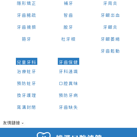
隱形矯正
補牙
牙周炎
牙齒稀疏
智齒
牙齦出血
牙齒擁擠
脫牙
牙齦炎
箍牙
杜牙根
牙齦萎縮
牙齒鬆動
兒童牙科
牙齒保健
治療蛀牙
牙科通識
預防蛀牙
口腔異味
換牙護理
預防牙病
窩溝封閉
牙齒缺失
友情鏈接