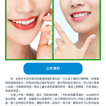
立即預約
術，宜家好多診所都設有數碼掃描影像系統，可以減少傳統印模時間，同埋確
保貼面精准貼合。呢啲技術喺近幾年喺深圳、廣州等地普及得好快，所以唔少香港
人試過一次都覺得唔錯。再加上醫生通常都懂得粵語，溝通上無障礙，亦無須擔心
表達唔清楚。
交通上仲有一個優點，就系「點對點快捷」。例如搭高鐵落福田，出站後即刻
有出租車、網約車、地鐵都可以直達診所。部分商場型牙科中心仲貼心設置有接待
處，幫人安排登記同等候，體驗非常順。返程亦一樣方便，療程完咗可以即刻返香