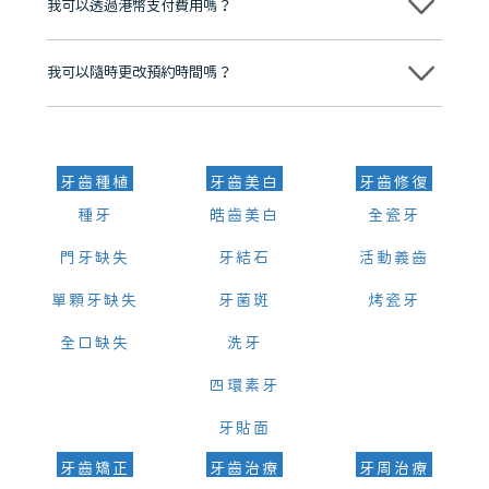
我可以透過港幣支付費用嗎？
可以。維港口腔會按照當日匯率轉算收取費用，而匯率會及時告知客人
我可以隨時更改預約時間嗎？
可以，請盡早通過wechat或whatsapp聯絡我們，告知我們你原本預約
的時間及資料，並且重新預約的日期及時段
牙齒種植
牙齒美白
牙齒修復
種牙
皓齒美白
全瓷牙
門牙缺失
牙結石
活動義齒
單顆牙缺失
牙菌斑
烤瓷牙
全口缺失
洗牙
四環素牙
牙貼面
牙齒矯正
牙齒治療
牙周治療