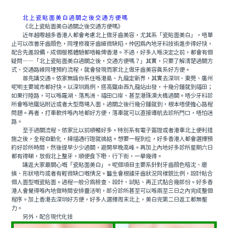
北上瓷貼面美白過關之後交通方便嗎
《北上瓷貼面美白過關之後交通方便嗎》
近年越嚟越多香港人都會考慮北上做牙齒美容，尤其系「瓷貼面美白」，唔單
止可以改善牙齒顔色，同埋修複牙齒細微缺陷，仲因爲內地牙科技術進步得好快，
配合先進設備，成個服務體驗都唔輸俾香港。不過，好多人喺決定之前，都會有個
疑問——「北上瓷貼面美白過關之後，交通方便嗎？」其實，只要了解清楚過關方
式、交通路線同埋預約流程，就會發現而家北上做牙齒美容真系好方便。
首先講交通。依家無論你系住喺港島、九龍定新界，其實去深圳、東莞、廣州
呢啲主要城市都好快。以深圳爲例，搭高鐵由西九龍站出發，十幾分鍾就到福田；
如果行陸路，可以喺羅湖、落馬洲、福田口岸、甚至港珠澳大橋過關。唔少牙科診
所會喺地鐵站附近或者大型商場入面，過關之後行幾分鍾就到，根本唔使擔心路程
問題。再者，打車軟件喺內地都好方便，落車就可以直接導航去診所門口，唔怕迷
路。
至于過關流程，依家比以前順暢好多。特別系有電子簽證或者港車北上便利措
施之後，全程自動化，掃描通行證就搞掂。想要一程到位，好多香港人都會選擇預
約好診所時間，然後提早少少過關，避開早晚高峰。再加上內地好多診所星期六日
都有得睇，放假北上整牙，順便食下嘢、行下街，一舉幾得。
講返大家最關心嘅「瓷貼面美白」。呢個項目主要系針對牙齒顔色暗沈、磨
損、形狀唔均或者有輕微缺口嘅情況。醫生會根據牙齒狀況同樣貌比例，設計貼合
個人面型嘅瓷貼面。過程一般分爲檢查、設計、試貼、再正式黏合幾部份。好多香
港人會覺得喺內地做時間安排靈活啲，部分診所甚至可以喺兩至三日之內完成整個
程序。加上香港去深圳好方便，好多人選擇周末北上，美白完第二日返工都無壓
力。
另外，配合現代化技