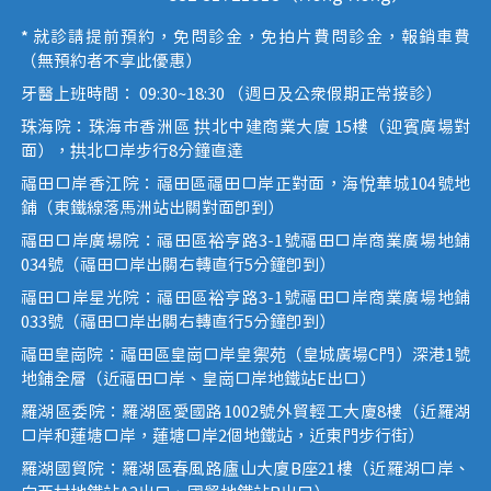
* 就診請提前預約，免問診金，免拍片費問診金，報銷車費
（無預約者不享此優惠）
牙醫上班時間： 09:30~18:30 （週日及公眾假期正常接診）
珠海院：珠海市香洲區 拱北中建商業大廈 15樓（迎賓廣場對
面），拱北口岸步行8分鐘直達
福田口岸香江院：福田區福田口岸正對面，海悅華城104號地
鋪（東鐵線落馬洲站出關對面即到）
福田口岸廣場院：福田區裕亨路3-1號福田口岸商業廣場地鋪
034號（福田口岸出關右轉直行5分鐘即到）
福田口岸星光院：福田區裕亨路3-1號福田口岸商業廣場地鋪
033號（福田口岸出關右轉直行5分鐘即到）
福田皇崗院：福田區皇崗口岸皇禦苑（皇城廣場C門）深港1號
地鋪全層（近福田口岸、皇崗口岸地鐵站E出口）
羅湖區委院：羅湖區愛國路1002號外貿輕工大廈8樓（近羅湖
口岸和蓮塘口岸，蓮塘口岸2個地鐵站，近東門步行街）
羅湖國貿院：羅湖區春風路廬山大廈B座21樓（近羅湖口岸、