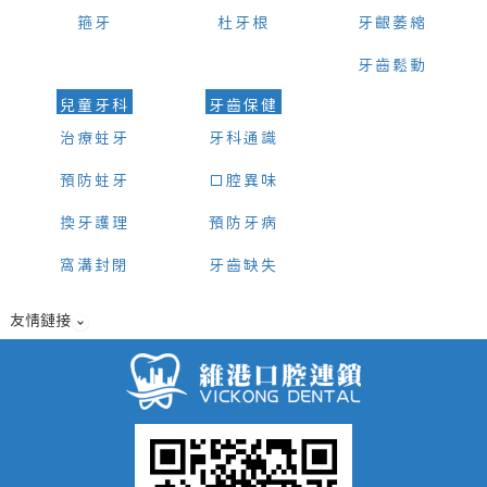
箍牙
杜牙根
牙齦萎縮
牙齒鬆動
兒童牙科
牙齒保健
治療蛀牙
牙科通識
預防蛀牙
口腔異味
換牙護理
預防牙病
窩溝封閉
牙齒缺失
友情鏈接