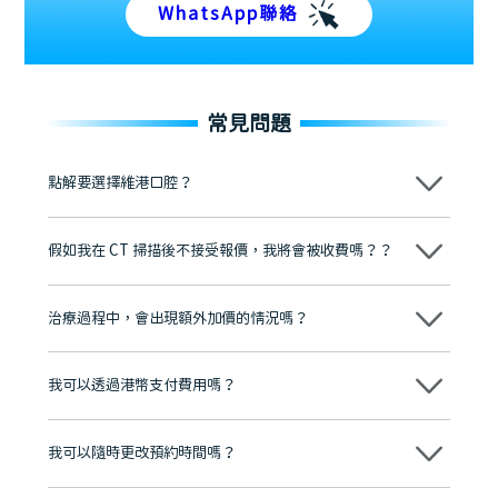
WhatsApp聯絡
常見問題
點解要選擇維港口腔？
維港口腔踐行「醫道濟世」的大學校訓，各分院匯聚來自香港、內地的
博士碩士高資歷牙醫，十七年穩定開診。榮獲「2024香港企業領袖品
假如我在 CT 掃描後不接受報價，我將會被收費嗎？？
牌」、「2025香港企業領袖品牌」，是諾貝爾種植系統全球放心植牙中
心，香港新城電台與廣東衛視推薦品牌
不會！只要未開始實際服務之前，你不會被收取任何費用。
至今已服務超過三十個國家和地區的顧客，受到粵港澳大灣區及周邊城
市市民極高的口碑評價及信任推薦 珠海、深圳設有八大分院，香港亦設
治療過程中，會出現額外加價的情況嗎？
有咨詢及服務保障中心，有任何問題都可以隨時預約免費咨詢，讓人十
分放心
不會，治療前我們會詳細說明治療方案及對應的價錢，顧客同意並簽字
後，我們才會正式進行診療服務
我可以透過港幣支付費用嗎？
可以。維港口腔會按照當日匯率轉算收取費用，而匯率會及時告知客人
我可以隨時更改預約時間嗎？
可以，請盡早通過wechat或whatsapp聯絡我們，告知我們你原本預約