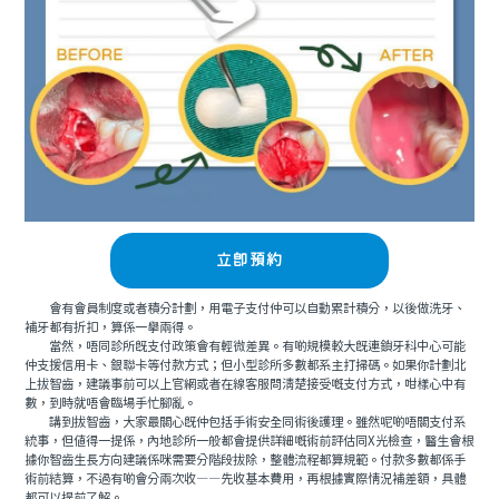
立即預約
會有會員制度或者積分計劃，用電子支付仲可以自動累計積分，以後做洗牙、
補牙都有折扣，算係一舉兩得。
當然，唔同診所既支付政策會有輕微差異。有啲規模較大既連鎖牙科中心可能
仲支援信用卡、銀聯卡等付款方式；但小型診所多數都系主打掃碼。如果你計劃北
上拔智齒，建議事前可以上官網或者在線客服問清楚接受嘅支付方式，咁樣心中有
數，到時就唔會臨場手忙腳亂。
講到拔智齒，大家最關心既仲包括手術安全同術後護理。雖然呢啲唔關支付系
統事，但值得一提係，內地診所一般都會提供詳細嘅術前評估同X光檢查，醫生會根
據你智齒生長方向建議係咪需要分階段拔除，整體流程都算規範。付款多數都係手
術前結算，不過有啲會分兩次收——先收基本費用，再根據實際情況補差額，具體
都可以提前了解。