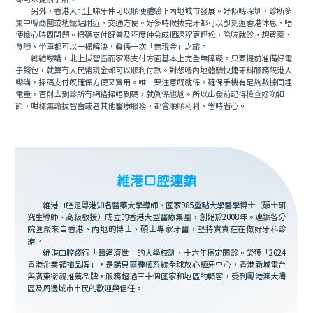
另外，香港人北上睇牙仲可以順便體驗下內地城市發展。好似喺深圳，診所多
集中喺商圈或地鐵站附近，交通方便。好多時候拔完牙都可以即刻返香港休息，唔
使擔心時間問題。掃碼支付既普及程度仲令成個過程更輕松，除咗就診，想買藥、
食嘢、坐車都可以一掃解決，真係一次「無現金」之旅。
總結嚟講，北上拔智齒而家喺支付方面基本上完全無障礙。只要提前准備好電
子錢包，就算冇人民幣現金都可以順利付款。對想喺內地體驗快捷牙科服務既港人
嚟講，掃碼支付既確係方便又實用。唯一要注意既就係，確保手機有足夠數據同埋
電量，否則去到診所冇網絡掃唔到碼，就真係尴尬。所以出發前記得檢查好啲細
節，咁樣無論拔智齒或者其他醫療服務，都會順順利利、省時省心。
維港口腔連鎖
維港口腔是粵港知名醫藥大學導師、國家985重點大學醫學博士（碩士研
究生導師、高級教授）成立的香港大型醫療集團，創始於2008年。連鎖各分
院匯聚來自香港、內地的博士、碩士專家牙醫，堅持實實在在做好牙科診
療。
維港口腔踐行「醫道濟世」的大學校訓，十六年穩定開診。榮獲「2024
香港企業領袖品牌」，是諾貝爾種植系統全球放心植牙中心，香港新城電台
與廣東衛視推薦品牌，服務超過三十個國家和地區的顧客，受到粵港澳大灣
區及周邊城市市民的歡迎與信任。