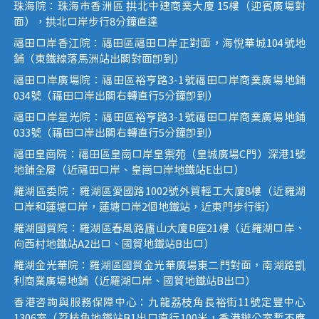
珠海院：珠海市香洲區 拱北中建商業大廈 15樓（迎賓廣場對
面），拱北口岸步行8分鐘直達
福田口岸香江院：福田區福田口岸正對面，海悅華城104號地
鋪（東鐵線落馬洲站出關對面即到）
福田口岸廣場院：福田區裕亨路3-1號福田口岸商業廣場地鋪
034號（福田口岸出關右轉直行5分鐘即到）
福田口岸星光院：福田區裕亨路3-1號福田口岸商業廣場地鋪
033號（福田口岸出關右轉直行5分鐘即到）
福田皇崗院：福田區皇崗口岸皇禦苑（皇城廣場C門）深港1號
地鋪全層（近福田口岸、皇崗口岸地鐵站E出口）
羅湖區委院：羅湖區愛國路1002號外貿輕工大廈8樓（近羅湖
口岸和蓮塘口岸，蓮塘口岸2個地鐵站，近東門步行街）
羅湖國貿院：羅湖區春風路廬山大廈B座21樓（近羅湖口岸、
向西村地鐵站A2出口、國貿地鐵站B出口）
羅湖金光華院：羅湖區國貿金光華廣場東二門對面，南湖路凱
利商業廣場地鋪（近羅湖口岸、國貿地鐵站B出口）
香港咨詢與服務保障中心：九龍荔枝角長裕街11號定豐中心
1306室（荔枝角地鐵站B1出口直行100米，香港辦公室暫不應