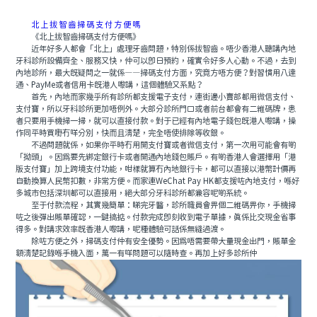
北上拔智齒掃碼支付方便嗎
《北上拔智齒掃碼支付方便嗎》
近年好多人都會「北上」處理牙齒問題，特別係拔智齒。唔少香港人聽講內地
牙科診所設備齊全、服務又快，仲可以即日預約，確實令好多人心動。不過，去到
內地診所，最大既疑問之一就係——掃碼支付方面，究竟方唔方便？對習慣用八達
通、PayMe或者信用卡既港人嚟講，這個體驗又系點？
首先，內地而家幾乎所有診所都支援電子支付，連街邊小賣部都用微信支付、
支付寶，所以牙科診所更加唔例外。大部分診所門口或者前台都會有二維碼牌，患
者只要用手機掃一掃，就可以直接付款。對于已經有內地電子錢包既港人嚟講，操
作同平時買嘢冇咩分別，快而且清楚，完全唔使排隊等收銀。
不過問題就係，如果你平時冇用開支付寶或者微信支付，第一次用可能會有啲
「拗頭」。因爲要先綁定銀行卡或者開通內地錢包賬戶。有啲香港人會選擇用「港
版支付寶」加上跨境支付功能，咁樣就算冇內地銀行卡，都可以直接以港幣計價再
自動換算人民幣扣數，非常方便。而家連WeChat Pay HK都支援咗內地支付，喺好
多城市包括深圳都可以直接用，絕大部分牙科診所都兼容呢啲系統。
至于付款流程，其實幾簡單：睇完牙醫，診所職員會畀個二維碼畀你，手機掃
咗之後彈出賬單確認，一鍵搞掂。付款完成即刻收到電子單據，真係比交現金省事
得多。對講求效率既香港人嚟講，呢種體驗可話係無縫過渡。
除咗方便之外，掃碼支付仲有安全優勢。因爲唔需要帶大量現金出門，賬單金
額清楚記錄喺手機入面，萬一有咩問題可以隨時查。再加上好多診所仲