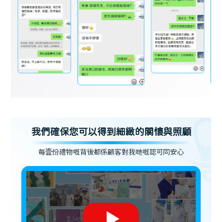
我們確保您可以得到細緻的關懷與照顧
每壹份禮物嘅背後都係顧客對我哋嘅認可同安心