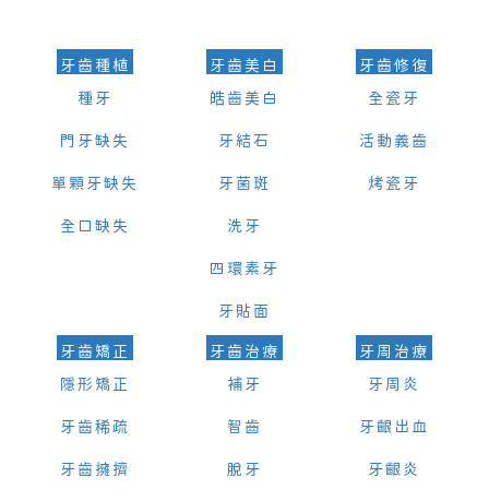
的時間及資料，並且重新預約的日期及時段
牙齒種植
牙齒美白
牙齒修復
種牙
皓齒美白
全瓷牙
門牙缺失
牙結石
活動義齒
單顆牙缺失
牙菌斑
烤瓷牙
全口缺失
洗牙
四環素牙
牙貼面
牙齒矯正
牙齒治療
牙周治療
隱形矯正
補牙
牙周炎
牙齒稀疏
智齒
牙齦出血
牙齒擁擠
脫牙
牙齦炎