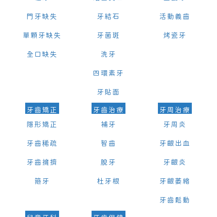
門牙缺失
牙結石
活動義齒
單顆牙缺失
牙菌斑
烤瓷牙
全口缺失
洗牙
四環素牙
牙貼面
牙齒矯正
牙齒治療
牙周治療
隱形矯正
補牙
牙周炎
牙齒稀疏
智齒
牙齦出血
牙齒擁擠
脫牙
牙齦炎
箍牙
杜牙根
牙齦萎縮
牙齒鬆動