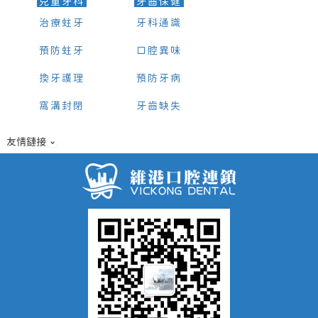
兒童牙科
牙齒保健
治療蛀牙
牙科通識
預防蛀牙
口腔異味
換牙護理
預防牙病
窩溝封閉
牙齒缺失
友情鏈接