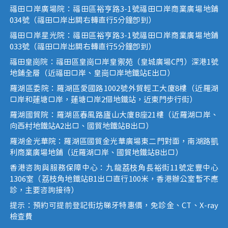
福田口岸廣場院：福田區裕亨路3-1號福田口岸商業廣場地鋪
034號（福田口岸出關右轉直行5分鐘即到）
福田口岸星光院：福田區裕亨路3-1號福田口岸商業廣場地鋪
033號（福田口岸出關右轉直行5分鐘即到）
福田皇崗院：福田區皇崗口岸皇禦苑（皇城廣場C門）深港1號
地鋪全層（近福田口岸、皇崗口岸地鐵站E出口）
羅湖區委院：羅湖區愛國路1002號外貿輕工大廈8樓（近羅湖
口岸和蓮塘口岸，蓮塘口岸2個地鐵站，近東門步行街）
羅湖國貿院：羅湖區春風路廬山大廈B座21樓（近羅湖口岸、
向西村地鐵站A2出口、國貿地鐵站B出口）
羅湖金光華院：羅湖區國貿金光華廣場東二門對面，南湖路凱
利商業廣場地鋪（近羅湖口岸、國貿地鐵站B出口）
香港咨詢與服務保障中心：九龍荔枝角長裕街11號定豐中心
1306室（荔枝角地鐵站B1出口直行100米，香港辦公室暫不應
診，主要咨詢接待）
提示：預約可提前登記街坊睇牙特惠價，免診金、CT、X-ray
檢查費