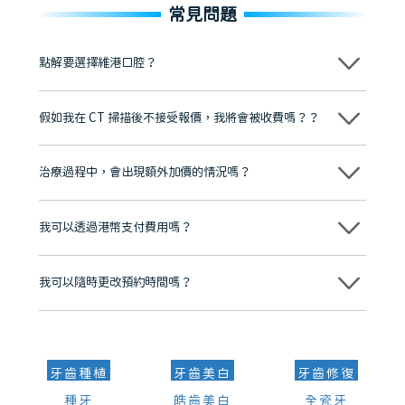
常見問題
點解要選擇維港口腔？
維港口腔踐行「醫道濟世」的大學校訓，各分院匯聚來自香港、內地的
博士碩士高資歷牙醫，十七年穩定開診。榮獲「2024香港企業領袖品
假如我在 CT 掃描後不接受報價，我將會被收費嗎？？
牌」、「2025香港企業領袖品牌」，是諾貝爾種植系統全球放心植牙中
心，香港新城電台與廣東衛視推薦品牌
不會！只要未開始實際服務之前，你不會被收取任何費用。
至今已服務超過三十個國家和地區的顧客，受到粵港澳大灣區及周邊城
市市民極高的口碑評價及信任推薦 珠海、深圳設有八大分院，香港亦設
治療過程中，會出現額外加價的情況嗎？
有咨詢及服務保障中心，有任何問題都可以隨時預約免費咨詢，讓人十
分放心
不會，治療前我們會詳細說明治療方案及對應的價錢，顧客同意並簽字
後，我們才會正式進行診療服務
我可以透過港幣支付費用嗎？
可以。維港口腔會按照當日匯率轉算收取費用，而匯率會及時告知客人
我可以隨時更改預約時間嗎？
可以，請盡早通過wechat或whatsapp聯絡我們，告知我們你原本預約
的時間及資料，並且重新預約的日期及時段
牙齒種植
牙齒美白
牙齒修復
種牙
皓齒美白
全瓷牙