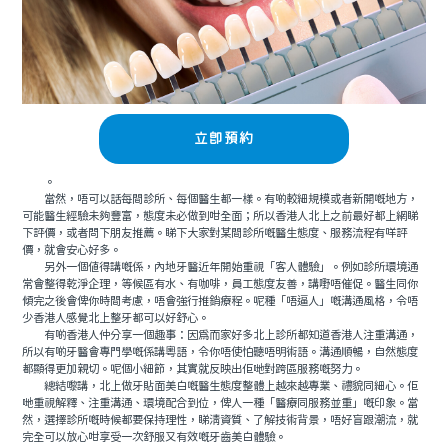
立即預約
。
當然，唔可以話每間診所、每個醫生都一樣。有啲較細規模或者新開嘅地方，
可能醫生經驗未夠豐富，態度未必做到咁全面；所以香港人北上之前最好都上網睇
下評價，或者問下朋友推薦。睇下大家對某間診所嘅醫生態度、服務流程有咩評
價，就會安心好多。
另外一個值得講嘅係，內地牙醫近年開始重視「客人體驗」。例如診所環境通
常會整得乾淨企理，等候區有水、有咖啡，員工態度友善，講嘢唔催促。醫生同你
傾完之後會俾你時間考慮，唔會強行推銷療程。呢種「唔逼人」嘅溝通風格，令唔
少香港人感覺北上整牙都可以好舒心。
有啲香港人仲分享一個趣事：因爲而家好多北上診所都知道香港人注重溝通，
所以有啲牙醫會專門學嘅係講粵語，令你唔使怕聽唔明術語。溝通順暢，自然態度
都顯得更加親切。呢個小細節，其實就反映出佢哋對跨區服務嘅努力。
總結嚟講，北上做牙貼面美白嘅醫生態度整體上越來越專業、禮貌同細心。佢
哋重視解釋、注重溝通、環境配合到位，俾人一種「醫療同服務並重」嘅印象。當
然，選擇診所嘅時候都要保持理性，睇清資質、了解技術背景，唔好盲跟潮流，就
完全可以放心咁享受一次舒服又有效嘅牙齒美白體驗。