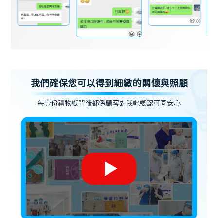
我們確保您可以得到細緻的關懷與照顧
每壹份禮物嘅背後都係顧客對我哋嘅認可同安心