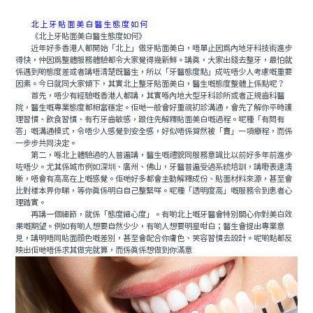
北上牙貼面美白醫生態度如何
《北上牙貼面美白醫生態度如何》
近年好多香港人都開始「北上」做牙貼面美白，唔單止因爲內地牙科技術進步
得快，仲因爲整體服務體驗都令大家覺得幾新鮮。講真，大家出錢去整牙，最怕就
係遇到啲態度差或者講唔清楚既醫生，所以「牙醫態度點」成咗唔少人考慮嘅重要
因素。今日就同大家傾下，其實北上整牙貼面美白，醫生嘅態度整體上係點呢？
首先，唔少有經驗嘅香港人都講，其實喺內地大型牙科診所或者正規齒科醫
院，醫生嘅專業態度都相當穩定。佢哋一般會好重視初診溝通，會先了解你平時護
理習慣、飲食習慣、有冇牙齒敏感，跟住先解釋貼面美白嘅過程。呢種「有問有
答」嘅溝通模式，令唔少人感覺到安全感，好似唔係貿然被「賣」一項療程，而係
一步步共同決定。
第二，喺北上體驗過的人普遍講，醫生嘅禮貌同服務意識比以前好多年前進步
咗唔少。尤其係城市例如深圳、廣州、佛山，牙醫普遍受過系統培訓，講嘢表達清
晰，唔會有高高在上嘅感覺。佢哋好多都會主動解釋成份、貼面材料來源，甚至會
比對樣本畀你睇，等你真係明白自己整緊咩。呢種「透明度高」嘅服務令到患者心
理踏實。
再講一個細節，就係「態度細心度」。有啲北上嘅牙醫會特別關心你對美白效
果嘅期望。例如有啲人想要自然少少，有啲人想要明星咁白；醫生會提出專業意
見，講明唔同貼面顔色嘅差別，甚至會配合你膚色、笑容習慣去設計。呢啲點都反
映出佢哋唔係求其做完就算，而係真係想做到你滿意