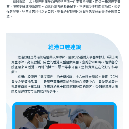
總體來說，北上整牙貼面美白已經唔再係一件要冒險嘅事，而係一種選擇更豐
富、服務更細致嘅新趨勢。如果你都考慮緊去試下，不妨花少少時間做功課，相信
你會發現，唔單止笑容可以更自信，整個過程都會因爲醫生態度好而變得更愉快自
然。
維港口腔連鎖
維港口腔是粵港知名醫藥大學導師、國家985重點大學醫學博士（碩士研
究生導師、高級教授）成立的香港大型醫療集團，創始於2008年。連鎖各分
院匯聚來自香港、內地的博士、碩士專家牙醫，堅持實實在在做好牙科診
療。
維港口腔踐行「醫道濟世」的大學校訓，十六年穩定開診。榮獲「2024
香港企業領袖品牌」，是諾貝爾種植系統全球放心植牙中心，香港新城電台
與廣東衛視推薦品牌，服務超過三十個國家和地區的顧客，受到粵港澳大灣
區及周邊城市市民的歡迎與信任。