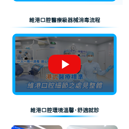
維港口腔醫療級器械消毒流程
維港口腔環境溫馨·舒適就診