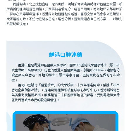
總括嚟講，北上拔智齒唔一定有風險，關鍵系你要識得點樣評估醫生資曆、診
所資質同埋溝通是否順暢。只要事前准備充分、唔盲目跟風，喺內地睇牙都可以系
一個放心又專業嘅選擇。香港同內地距離越來越近，醫療交流自然會愈來愈頻繁，
大家選地方時，不妨抱住開放思維，理性分析，搵到最適合自己嘅方案——咁樣先
系聰明嘅決定。
維港口腔連鎖
維港口腔是粵港知名醫藥大學導師、國家985重點大學醫學博士（碩士研
究生導師、高級教授）成立的香港大型醫療集團，創始於2008年。連鎖各分
院匯聚來自香港、內地的博士、碩士專家牙醫，堅持實實在在做好牙科診
療。
維港口腔踐行「醫道濟世」的大學校訓，十六年穩定開診。榮獲「2024
香港企業領袖品牌」，是諾貝爾種植系統全球放心植牙中心，香港新城電台
與廣東衛視推薦品牌，服務超過三十個國家和地區的顧客，受到粵港澳大灣
區及周邊城市市民的歡迎與信任。