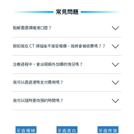
常見問題
點解要選擇維港口腔？
維港口腔踐行「醫道濟世」的大學校訓，各分院匯聚來自香港、內地的
博士碩士高資歷牙醫，十七年穩定開診。榮獲「2024香港企業領袖品
假如我在 CT 掃描後不接受報價，我將會被收費嗎？？
牌」、「2025香港企業領袖品牌」，是諾貝爾種植系統全球放心植牙中
心，香港新城電台與廣東衛視推薦品牌
不會！只要未開始實際服務之前，你不會被收取任何費用。
至今已服務超過三十個國家和地區的顧客，受到粵港澳大灣區及周邊城
市市民極高的口碑評價及信任推薦 珠海、深圳設有八大分院，香港亦設
治療過程中，會出現額外加價的情況嗎？
有咨詢及服務保障中心，有任何問題都可以隨時預約免費咨詢，讓人十
分放心
不會，治療前我們會詳細說明治療方案及對應的價錢，顧客同意並簽字
後，我們才會正式進行診療服務
我可以透過港幣支付費用嗎？
可以。維港口腔會按照當日匯率轉算收取費用，而匯率會及時告知客人
我可以隨時更改預約時間嗎？
可以，請盡早通過wechat或whatsapp聯絡我們，告知我們你原本預約
的時間及資料，並且重新預約的日期及時段
牙齒種植
牙齒美白
牙齒修復