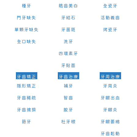
種牙
皓齒美白
全瓷牙
門牙缺失
牙結石
活動義齒
單顆牙缺失
牙菌斑
烤瓷牙
全口缺失
洗牙
四環素牙
牙貼面
牙齒矯正
牙齒治療
牙周治療
隱形矯正
補牙
牙周炎
牙齒稀疏
智齒
牙齦出血
牙齒擁擠
脫牙
牙齦炎
箍牙
杜牙根
牙齦萎縮
牙齒鬆動