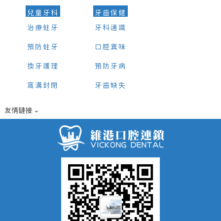
兒童牙科
牙齒保健
治療蛀牙
牙科通識
預防蛀牙
口腔異味
換牙護理
預防牙病
窩溝封閉
牙齒缺失
友情鏈接