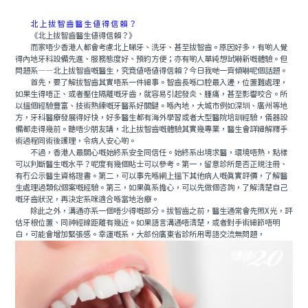
北上拔智齒醫生值得信賴？
《北上拔智齒醫生值得信賴？》
而家唔少香港人都會考慮北上睇牙、洗牙、甚至拔智齒。原因好多，有啲人覺
得內地牙科設備先進、服務態度好、預約方便；亦有啲人單純想試嚇新嘅體驗。但
問題系——北上拔智齒嘅醫生，究竟值唔值得信賴？今日我哋一齊傾嚇呢個話題。
首先，要了解拔智齒其實唔系一件細事。智齒長喺口腔最入邊，位置難處理，
如果生得唔正、或者壓住隔離嘅牙齒，就容易引起發炎、腫痛，甚至影響咬合。所
以搵個經驗豐富、技術熟練嘅牙醫系好關鍵。喺內地，大城市例如深圳、廣州等地
方，牙科醫療發展得好快，好多醫生都有海外學習或者大型醫院培訓經驗，儀器設
備都走得幾前。聽唔少朋友講，北上拔智齒嘅體驗其實幾專業，醫生會詳細解釋手
術過程同術後護理，令病人安心啲。
不過，香港人最關心嘅始終系安全同信任。始終系出境求醫，環境唔熟，點樣
可以判斷醫生嘅水平？呢度有幾個貼士可以參考。第一，留意診所是否正規注冊、
有冇公示醫生資格證書。第二，可以事先喺網上搵下其他病人嘅真實評價，了解醫
生處理過類似個案嘅經驗。第三，如果真系擔心，可以先做個咨詢，了解清楚自己
嘅牙齒狀況，再決定系咪適合喺當地治療。
除此之外，溝通亦系一個唔少得嘅部分。拔智齒之前，醫生通常會先照X光，評
估牙根位置、同神經線距離有幾近。如果語言溝通唔清楚，或者對手術細節唔明
白，可能會增加緊張感。幸運嘅系，大部份廣東省診所用粵語交流無問題，