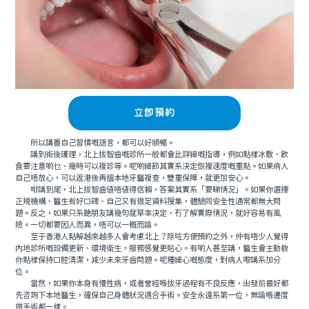
立即預約
所以講番自己習慣嘅語言，都可以好順暢。
講到術後護理，北上拔智齒嘅診所一般都會比詳細嘅指導，例如點樣冰敷、飲
食要注意啲乜、幾時可以複診等。呢啲細節其實系決定恢複速度嘅重點。如果病人
自己唔放心，可以返港後再搵本地牙醫複查，雙重保障，就更加安心。
咁講到尾，北上拔智齒值唔值得信賴，答案其實系「要睇情況」。如果你選擇
正規機構、醫生有好口碑、自己又有做足資料搜集，體驗同安全性通常都無大問
題。反之，如果只系聽朋友講幾句就草率決定，冇了解實際情況，就好容易有風
險。一切都要因人而異，唔可以一概而論。
至于香港人點解越來越多人會考慮北上？除咗方便預約之外，仲有唔少人覺得
內地診所嘅設備更新、環境衛生，服務感覺更貼心。有啲人甚至講，醫生會主動教
你點樣保持口腔清潔，減少未來牙齒問題。呢種細心嘅態度，對病人嚟講系加分
位。
當然，如果你本身有慢性病，或者曾經喺拔牙過程有不良反應，出發前最好都
先咨詢下本地醫生，確保自己身體狀況適合手術。安全永遠系第一位，無論喺邊度
做手術都一樣。