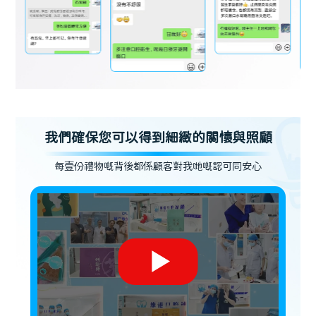
我們確保您可以得到細緻的關懷與照顧
每壹份禮物嘅背後都係顧客對我哋嘅認可同安心