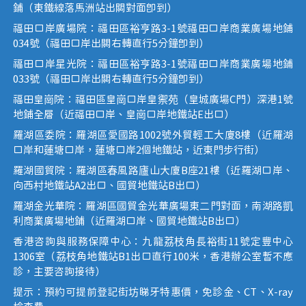
鋪（東鐵線落馬洲站出關對面即到）
福田口岸廣場院：福田區裕亨路3-1號福田口岸商業廣場地鋪
034號（福田口岸出關右轉直行5分鐘即到）
福田口岸星光院：福田區裕亨路3-1號福田口岸商業廣場地鋪
033號（福田口岸出關右轉直行5分鐘即到）
福田皇崗院：福田區皇崗口岸皇禦苑（皇城廣場C門）深港1號
地鋪全層（近福田口岸、皇崗口岸地鐵站E出口）
羅湖區委院：羅湖區愛國路1002號外貿輕工大廈8樓（近羅湖
口岸和蓮塘口岸，蓮塘口岸2個地鐵站，近東門步行街）
羅湖國貿院：羅湖區春風路廬山大廈B座21樓（近羅湖口岸、
向西村地鐵站A2出口、國貿地鐵站B出口）
羅湖金光華院：羅湖區國貿金光華廣場東二門對面，南湖路凱
利商業廣場地鋪（近羅湖口岸、國貿地鐵站B出口）
香港咨詢與服務保障中心：九龍荔枝角長裕街11號定豐中心
1306室（荔枝角地鐵站B1出口直行100米，香港辦公室暫不應
診，主要咨詢接待）
提示：預約可提前登記街坊睇牙特惠價，免診金、CT、X-ray