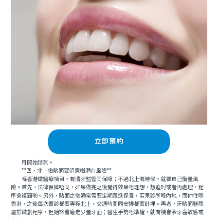
立即預約
月開始諮詢。
**四、北上做貼面要留意嘅潛在風險**
喺香港做醫療項目，有清晰監管同保障；不過北上嘅時候，就要自己衡量風
險。首先，法律保障唔同，如果做完之後覺得效果唔理想，想追討或者再處理，程
序會複雜啲。另外，貼面之後通常需要定期跟進保養，若果診所喺內地，而你住喺
香港，之後每次覆診都要專程北上，交通時間同安排都要計埋。再者，牙貼面雖然
屬於微創程序，但始終會磨走少量牙面；醫生手勢唔準確，就有機會令牙齒敏感或