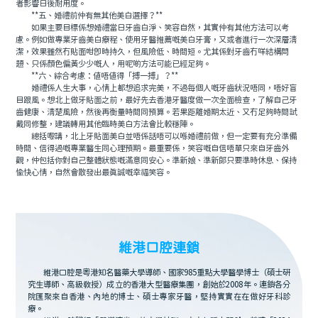
者影響日後耐用度。
**五、婚禮前仲有無其他美白選擇？**
如果主要目標係想婚禮當日牙齒白淨、笑容自然，其實仲有其他方法可以考
慮。例如做專業牙齒美白療程、使用牙醫推薦嘅美白牙膏，又或者進行一次深層清
潔，效果雖然冇貼面咁即時持久，但風險低、時間短。尤其係對牙齒冇咩結構問
題、只係顏色偏黃少少嘅人，用呢啲方法可能已經足夠。
**六、綜合考慮：值唔值得「搏一搏」？**
婚禮係人生大事，心情上都想追求完美，不過每個人嘅牙齒狀況唔同，唔好盲
目跟風。想北上做牙貼面之前，最好先去香港牙醫度做一次全面檢查，了解自己牙
齒健康、清楚風險，然後再衡量時間同預算。若果距離婚期太近、又冇足夠時間試
戴同修整，建議轉用其他臨時美白方法會比較穩陣。
總括嚟講，北上牙貼面美白並唔係話唔可以喺婚禮前做，但一定要有充分準備
時間、信得過嘅專業醫生同心理預期。最重要係，笑容嘅自信唔單只來自牙齒外
觀，仲包括你對自己整體狀態嘅滿意同安心。準新娘、準新郎只要準時休息、保持
愉快心情，自然會散發出最真誠嘅幸福笑容。
維港口腔連鎖
維港口腔是粵港知名醫藥大學導師、國家985重點大學醫學博士（碩士研
究生導師、高級教授）成立的香港大型醫療集團，創始於2008年。連鎖各分
院匯聚來自香港、內地的博士、碩士專家牙醫，堅持實實在在做好牙科診
療。