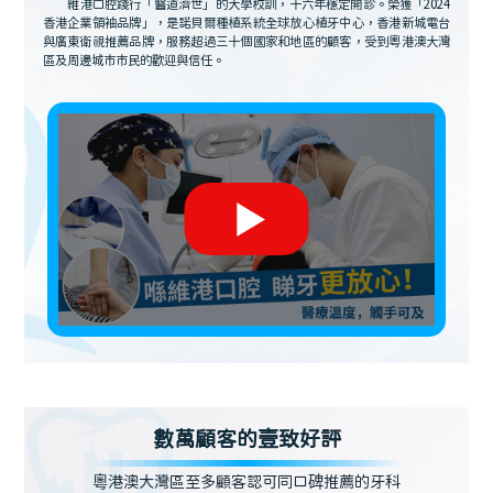
維港口腔踐行「醫道濟世」的大學校訓，十六年穩定開診。榮獲「2024
香港企業領袖品牌」，是諾貝爾種植系統全球放心植牙中心，香港新城電台
與廣東衛視推薦品牌，服務超過三十個國家和地區的顧客，受到粵港澳大灣
區及周邊城市市民的歡迎與信任。
數萬顧客的壹致好評
粵港澳大灣區至多顧客認可同口碑推薦的牙科