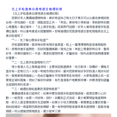
北上牙貼面美白適唔適合婚禮前做
《北上牙貼面美白適唔適合婚禮前做》
而家好多人籌備婚禮嘅時候，都好希望自己喺大日子果日可以以最完美嘅狀態
出現。除咗婚紗、化妝、頭髮造型之外，「笑容」都係唔少準新娘、準新郎特別關
心嘅重點。最近幾年，「北上做牙貼面」成為熱門話題，好多人覺得香港做牙貼面
價位偏高，所以會考慮過大陸整靚啲。但喺婚禮前究竟適唔適合冒呢個風險去北上
美白貼面呢？
**一、先了解乜嘢係牙貼面**
牙貼面簡單講，就係喺你原有嘅牙齒表面，貼上一層薄薄嘅陶瓷或者樹脂物
料，用嚟改善牙齒顏色、形狀同整體美觀。做完之後，笑起上嚟會即時白淨、整齊
好多，效果的確吸引。不過，要達到理想效果，牙醫技術、物料品質同後期護理都
好重要。
**二、北上做牙貼面嘅吸引力**
唔少香港人北上做美齒項目，主要係因為選擇多、地方新淨、設備好，價格方
面亦有一定吸引力。大陸一啲城市例如深圳、廣州而家都有好多針對港人嘅牙科診
所，服務都做得幾細心。但由於醫療水平同埋標準各有唔同，大家喺選擇之前一定
要做足資料搜集，例如了解診所資質、有冇香港客戶嘅實際評價，仲要清楚知道醫
生經驗同用料來源。
**三、婚禮前做貼面要諗清楚時間表**
籌備婚禮本身已經夠忙，如果仲要加插做牙貼面呢個過程，就更加要小心計
劃。一般而言，由第一次諮詢、設計、試戴到正式完成，最少都要預留幾星期時
間，部分人甚至要兩個月先至穩陣。如果少少地方要調整，都需要返去覆診修整。
假如結婚前一兩星期先臨急抱佛腳，萬一有啲唔舒服或者效果未達預期，就真係幾
頭痕。所以建議想做嘅朋友，最少提早三個