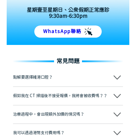
星期壹至星期日、公眾假期正常應診
9:30am-6:30pm
WhatsApp聯絡
常見問題
點解要選擇維港口腔？
維港口腔踐行「醫道濟世」的大學校訓，各分院匯聚來自香港、內地的
博士碩士高資歷牙醫，十七年穩定開診。榮獲「2024香港企業領袖品
假如我在 CT 掃描後不接受報價，我將會被收費嗎？？
牌」、「2025香港企業領袖品牌」，是諾貝爾種植系統全球放心植牙中
心，香港新城電台與廣東衛視推薦品牌
不會！只要未開始實際服務之前，你不會被收取任何費用。
至今已服務超過三十個國家和地區的顧客，受到粵港澳大灣區及周邊城
市市民極高的口碑評價及信任推薦 珠海、深圳設有八大分院，香港亦設
治療過程中，會出現額外加價的情況嗎？
有咨詢及服務保障中心，有任何問題都可以隨時預約免費咨詢，讓人十
分放心
不會，治療前我們會詳細說明治療方案及對應的價錢，顧客同意並簽字
後，我們才會正式進行診療服務
我可以透過港幣支付費用嗎？