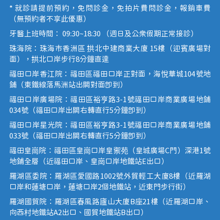
* 就診請提前預約，免問診金，免拍片費問診金，報銷車費
（無預約者不享此優惠）
牙醫上班時間： 09:30~18:30 （週日及公眾假期正常接診）
珠海院：珠海市香洲區 拱北中建商業大廈 15樓（迎賓廣場對
面），拱北口岸步行8分鐘直達
福田口岸香江院：福田區福田口岸正對面，海悅華城104號地
鋪（東鐵線落馬洲站出關對面即到）
福田口岸廣場院：福田區裕亨路3-1號福田口岸商業廣場地鋪
034號（福田口岸出關右轉直行5分鐘即到）
福田口岸星光院：福田區裕亨路3-1號福田口岸商業廣場地鋪
033號（福田口岸出關右轉直行5分鐘即到）
福田皇崗院：福田區皇崗口岸皇禦苑（皇城廣場C門）深港1號
地鋪全層（近福田口岸、皇崗口岸地鐵站E出口）
羅湖區委院：羅湖區愛國路1002號外貿輕工大廈8樓（近羅湖
口岸和蓮塘口岸，蓮塘口岸2個地鐵站，近東門步行街）
羅湖國貿院：羅湖區春風路廬山大廈B座21樓（近羅湖口岸、
向西村地鐵站A2出口、國貿地鐵站B出口）