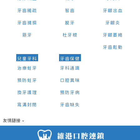
牙齒稀疏
智齒
牙齦出血
牙齒擁擠
脫牙
牙齦炎
箍牙
杜牙根
牙齦萎縮
牙齒鬆動
兒童牙科
牙齒保健
治療蛀牙
牙科通識
預防蛀牙
口腔異味
換牙護理
預防牙病
窩溝封閉
牙齒缺失
友情鏈接