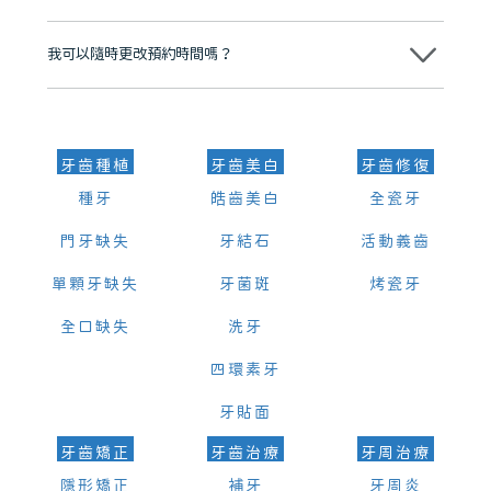
可以。維港口腔會按照當日匯率轉算收取費用，而匯率會及時告知客人
我可以隨時更改預約時間嗎？
可以，請盡早通過wechat或whatsapp聯絡我們，告知我們你原本預約
的時間及資料，並且重新預約的日期及時段
牙齒種植
牙齒美白
牙齒修復
種牙
皓齒美白
全瓷牙
門牙缺失
牙結石
活動義齒
單顆牙缺失
牙菌斑
烤瓷牙
全口缺失
洗牙
四環素牙
牙貼面
牙齒矯正
牙齒治療
牙周治療
隱形矯正
補牙
牙周炎