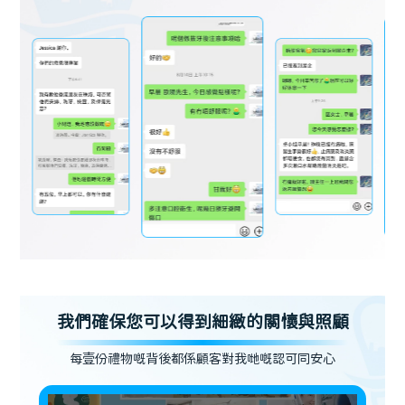
我們確保您可以得到細緻的關懷與照顧
每壹份禮物嘅背後都係顧客對我哋嘅認可同安心